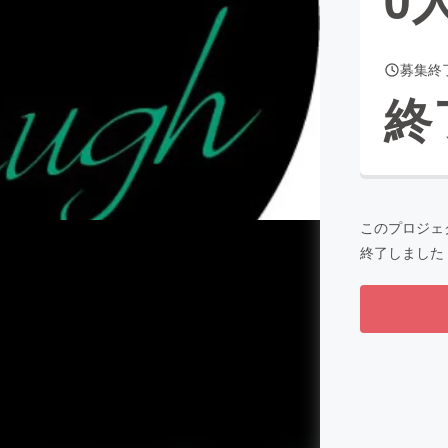
募集終
CAMPFIRE for Social Good
CAMPFIRE Creation
終
CAMPFIREふるさと納税
machi-ya
コミュニティ
このプロジェ
終了しました