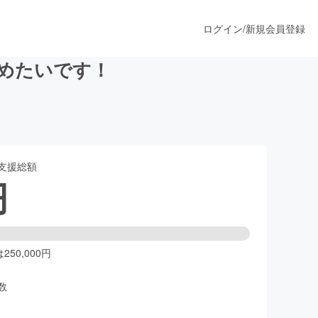
ログイン
/
新規会員登録
始めたいです！
うすぐ公開されます
支援総額
プロダクト
円
ファッション
スポーツ
50,000円
数
ア
ソーシャルグッド
人