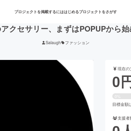
プロジェクトを掲載するには
はじめる
プロジェクトをさがす
アクセサリー、まずはPOPUPから
Salaugh
ファッション
注目のリターン
注目の新着プロジェクト
募集終了が近いプロジェクト
も
現在の
音楽
舞台・パフォーマンス
0
ゲーム・サービス開発
フード・飲食店
0%
書籍・雑誌出版
アニメ・漫画
目標金額は2
支援者
チャレンジ
ビューティー・ヘルスケ
0