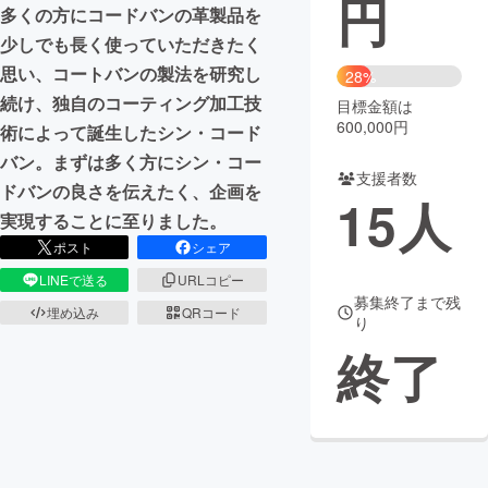
円
多くの方にコードバンの革製品を
まちづくり・地域活性化
少しでも長く使っていただきたく
思い、コートバンの製法を研究し
28%
続け、独自のコーティング加工技
目標金額は
CAMPFIRE for Social Good
CAMPFIRE Creation
600,000円
術によって誕生したシン・コード
CAMPFIREふるさと納税
machi-ya
コミュニティ
バン。まずは多く方にシン・コー
支援者数
ドバンの良さを伝えたく、企画を
15
人
実現することに至りました。
ポスト
シェア
LINEで送る
URLコピー
募集終了まで残
埋め込み
QRコード
り
終了