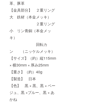
革、豚革
【金具部分】 ２重リング
大 鉄材（本金メッキ）
２重リング
小 リン青銅（本金メッ
キ）
回転カ
ン （ニッケルメッキ）
【サイズ】（約）縦115mm
× 横30mm × 厚み25mm
【重さ】（約）40g
【製造】 日本
【色】 黒 × 黒、黒 × ベー
ジュ、黒 ×ブルー、黒 × あ
かね