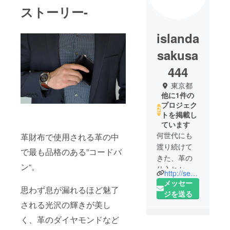
ストーリー-
islanda
sakusa
444
東京都
他に1件の
プロジェク
トを掲載し
ています
何世代にも
革財布で使用される革の中
渡り続けて
で最も品格のある”コードバ
きた、革の
ン“。
仕入れから
http://senkakusha.tokyo
加工まで
メッセー
思わず息が漏れるほど魅了
行っていた
ジを送る
浅草にあ
される光沢の輝きが美し
る"アイズラ
く、革のダイヤモンドなど
ンド"が、革