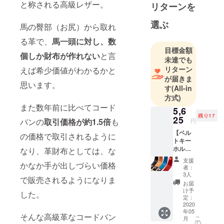
と称される高級レザー。
リターンを
の知識と経
験を生かし
選ぶ
馬の臀部（お尻）から取れ
製造会社の
浅草革物社
る革で、
馬一頭に対し、数
目標金額
を設立。
個しか財布が作れない
と言
未達でも
長年に渡り
リターン
えば希少価値がわかるかと
研究を重
が届きま
ね、独自の
思います。
す
(All-in
コーティン
方式)
グ技術に
また数年前に比べてコード
5,6
よって生み
残り17
25
バンの
取引価格が約1.5倍
も
円
出された"シ
【ベル
の価格で取引されるように
ン・コード
トキー
ホル
バン"を開
なり、革財布としては、な
ダー 20
発。
支援
かなか手が出しづらい価格
名様限
者：
ALL Leather
定
3人
で販売されるようになりま
25%OF
にこだわっ
お届
F】 ・
け予
した。
た独自ブラ
販売予
定：
ン
定価格
2020
年05
7,500円
ド"IMADIAN"
そんな高級革なコードバン
こ
月
（税
の