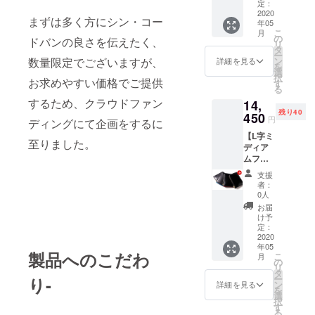
販売予
定：
定価格
2020
まずは多く方にシン・コー
年05
17,000
こ
月
円（税
の
ドバンの良さを伝えたく、
リ
込）か
タ
ー
ら
ン
数量限定でございますが、
詳細を見る
を
25%OF
選
択
F! ・送
お求めやすい価格でご提供
す
る
料込み
するため、クラウドファン
14,
（一部
残り40
地域を
450
円
ディングにて企画をするに
除く）
【L字ミ
全4色か
至りました。
ディア
らお好
ムファ
きなカ
スナー
ラーを
支援
40名様
お選び
者：
限定
くださ
0人
15%OF
い。
お届
F】 ・
け予
販売予
定：
定価格
2020
年05
17,000
製品へのこだわ
こ
月
円（税
の
リ
込）か
タ
ー
り
-
ら
ン
詳細を見る
を
15%OF
選
択
F! ・送
す
る