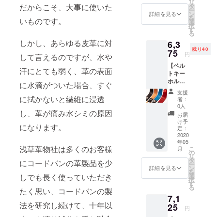
リ
を展開中。
込）か
タ
だからこそ、大事に使いた
ー
ら
ン
詳細を見る
を
25%OF
いものです。
選
択
F! ・送
す
る
料込み
しかし、あらゆる皮革に対
6,3
（一部
残り40
地域を
75
円
して言えるのですが、水や
除く）
【ベル
全4色か
汗にとても弱く、革の表面
トキー
らお好
ホル
きなカ
に水滴がついた場合、すぐ
ダー 40
ラーを
支援
名様限
お選び
に拭かないと繊維に浸透
者：
定
くださ
0人
15%OF
し、革が痛み水シミの原因
い。
お届
F】 ・
け予
になります。
販売予
定：
定価格
2020
年05
7,500円
浅草革物社は多くのお客様
こ
月
（税
の
リ
込）か
タ
にコードバンの革製品を少
ー
ら
ン
詳細を見る
を
15%OF
選
しでも長く使っていただき
択
F! ・送
す
る
料込み
たく思い、コードバンの製
7,1
（一部
法を研究し続けて、十年以
地域を
25
円
除く）