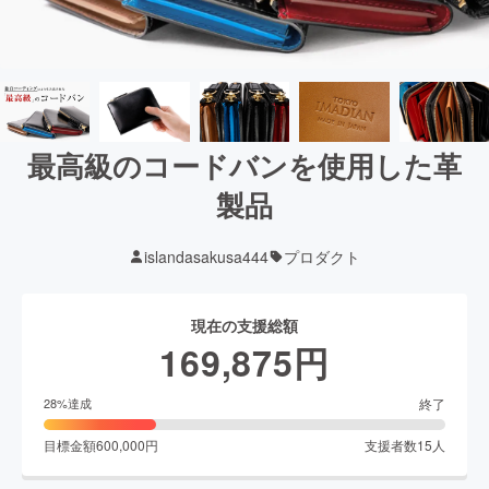
最高級のコードバンを使用した革
製品
islandasakusa444
プロダクト
現在の支援総額
169,875
円
終了
28
%達成
目標金額
600,000
円
支援者数
15
人