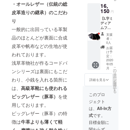
料込み
・オールレザー（伝統の総
16,
（一部
地域を
150
円
皮革造りの継承）のこだわ
除く）
【L字ミ
全4色か
り
ディア
らお好
ムファ
きなカ
一般的に出回っている革製
スナー
ラーを
支援
期間限
品のほとんどが裏面に合成
お選び
者：
定
くださ
0人
皮革や帆布などの生地が使
5%OFF
い。
お届
】 ・販
け予
われております。
売予定
定：
価格
2020
浅草革物社が作るコードバ
年05
17,000
こ
月
円（税
の
ンシリーズは裏面にもこだ
リ
込）か
タ
ー
ら
わり、小銭を入れる箇所に
ン
詳細を見る
を
5%OFF!
選
択
は、
高級革靴にも使われる
・送料
す
る
込み
このプロ
ピッグレザー（豚革）
を使
（一部
ジェクト
地域を
用しております。
除く）
は、
All-In方
全4色か
ピッグレザー（豚革）の特
式
です。
らお好
きなカ
徴は
牛革よりも薄くて軽
目標金額に
ラーを
関わらず、
お選び