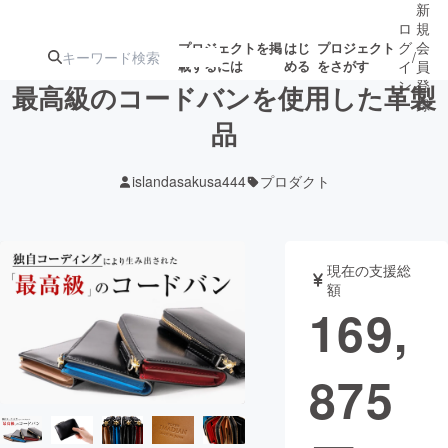
新
ロ
規
グ
会
プロジェクトを掲
はじ
プロジェクト
/
載するには
める
をさがす
イ
員
ン
登
最高級のコードバンを使用した革製
録
品
人気のプロ
注目のリ
注目の新着プロ
募集終了が近いプ
もうすぐ公開
islandasakusa444
プロダクト
ジェクト
ターン
ジェクト
ロジェクト
されます
アート・写真
音楽
現在の支援総
額
169,
テクノロジー・ガジェット
ゲーム・サ
875
映像・映画
書籍・雑誌
ビジネス・起業
チャレンジ