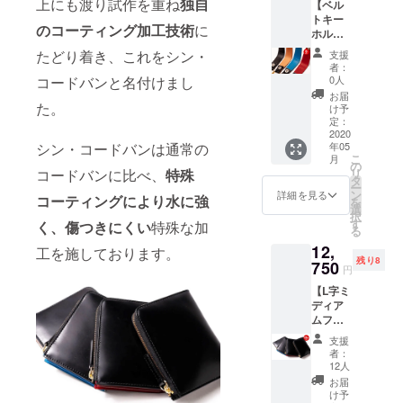
上にも渡り試作を重ね
独自
【ベル
全4色か
トキー
らお好
のコーティング加工技術
に
ホル
きなカ
ダー 期
ラーを
たどり着き、これをシン・
支援
間限定
お選び
者：
5%OFF
くださ
0人
コードバンと名付けまし
】 ・販
い。
お届
売予定
た。
け予
価格
定：
7,500円
2020
年05
シン・コードバンは通常の
（税
こ
月
込）か
の
リ
コードバンに比べ、
特殊
ら
タ
ー
5%OFF!
ン
詳細を見る
コーティングにより水に強
を
・送料
選
択
込み
す
く、傷つきにくい
特殊な加
る
（一部
12,
地域を
工を施しております。
残り8
除く）
750
円
全4色か
【L字ミ
らお好
ディア
きなカ
ムファ
ラーを
スナー
お選び
支援
20名様
くださ
者：
限定
い。
12人
25%OF
お届
F】 ・
け予