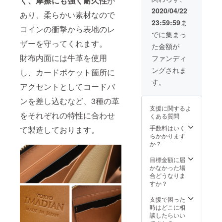
く、
摩擦にも強く耐久性
が
くださ
2020/04/22
あり、柔らかい素材なので
い。
23:59:59
ま
コインの衝撃から表地のレ
でに集まっ
ザーを守ってくれます。
た金額が
財布内面には牛革を使用
ファンディ
ングされま
し、カードポケット箇所に
す。
アクセントとしてコードバ
ンを差し込むなど、3種の革
支援に関するよ
をそれぞれの特性に合わせ
くある質問
手数料はいく
て製造しております。
らかかります
か？
目標金額に届
かなかった場
合どうなりま
すか？
支援で困った
時はどこに相
談したらいい