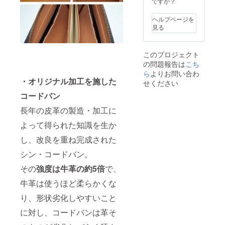
ですか？
ヘルプページを
見る
このプロジェクト
の問題報告は
こち
ら
よりお問い合わ
・オリジナル加工を施した
せください
コードバン
長年の皮革の製造・加工に
よって得られた知識を生か
し、改良を重ね完成された
シン・コードバン。
その
強度は牛革の約5倍
で、
牛革は使うほど柔らかくな
り、形状劣化しやすいこと
に対し、コードバンは革そ