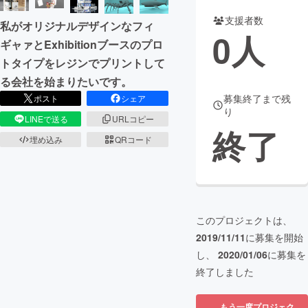
支援者数
私がオリジナルデザインなフィ
まちづくり・地域活性化
0
人
ギャァとExhibitionブースのプロ
トタイプをレジンでプリントして
CAMPFIRE for Social Good
CAMPFIRE Creation
る会社を始まりたいです。
CAMPFIREふるさと納税
machi-ya
コミュニティ
募集終了まで残
ポスト
シェア
り
LINEで送る
URLコピー
終了
埋め込み
QRコード
このプロジェクトは、
2019/11/11
に募集を開始
し、
2020/01/06
に募集を
終了しました
もう一度プロジェク