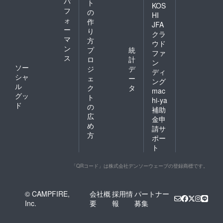
パ
ト
KOS
フ
の
HI
ォ
作
JFA
ー
り
クラ
マ
方
ウド
ン
プ
統
ファ
ス
ロ
計
ン
ソー
ジ
デ
ディ
シャ
ェ
ー
ング
ル
ク
タ
mac
グッ
ト
hi-ya
ド
の
補助
広
金申
め
請サ
方
ポー
ト
「QRコード」は株式会社デンソーウェーブの登録商標です。
© CAMPFIRE,
会社概
採用情
パートナー
Inc.
要
報
募集