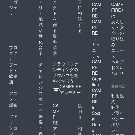
・ガ
く
ェ
フ
CAM
CAMP
ジェ
り
ク
に
PFI
FIREと
ット
・
ト
相
RE
は
地
を
談
CAM
あんし
域
作
す
PFI
ん・安
活
る
る
RE
全への
性
資
コ
取り組
化
料
ミュ
み
プロ
音
請
ニ
ニュー
ダク
楽
求
ティ
ス
ト
CAM
ヘルプ
クラウドファ
フー
チ
PFI
お問い
ンディングの
ド・
ャ
RE
合わせ
ノウハウを無
飲食
レ
Crea
料で学ぼう
店
ン
tion
各種規定
CAMPFIRE
ジ
CAM
アカデミー
アニ
ス
利用規
PFI
メ・
ポ
約
RE
漫画
ー
CA
説
細則
for
ツ
MP
明
プライ
Soci
ファ
映
FI
会
バシー
al
ッ
像
RE
・
ポリ
Goo
ショ
・
ア
相
シー
d
ン
映
カ
談