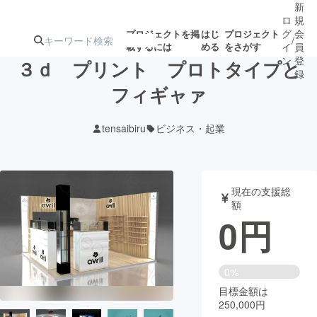
新
ロ
規
グ
会
プロジェクトを掲
はじ
プロジェクト
/
載するには
める
をさがす
イ
員
ン
登
３ｄ プリント プロトタイプと
録
フィギャァ
人気のプロ
注目のリ
注目の新着プロ
募集終了が近いプ
もうすぐ公開
tensaibiru
ビジネス・起業
ジェクト
ターン
ジェクト
ロジェクト
されます
アート・写真
音楽
現在の支援総
額
0
円
テクノロジー・ガジェット
ゲーム・サ
映像・映画
書籍・雑誌
0%
目標金額は
250,000円
ビジネス・起業
チャレンジ