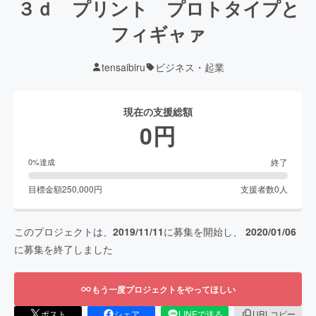
３ｄ プリント プロトタイプと
フィギャァ
tensaibiru
ビジネス・起業
現在の支援総額
0
円
終了
0
%達成
目標金額
250,000
円
支援者数
0
人
このプロジェクトは、
2019/11/11
に募集を開始し、
2020/01/06
に募集を終了しました
もう一度プロジェクトをやってほしい
ポスト
シェア
LINEで送る
URLコピー