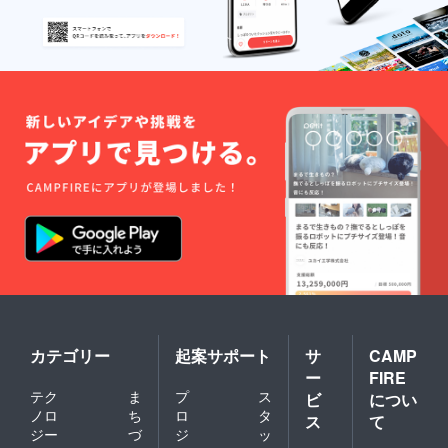
カテゴリー
起案サポート
サ
CAMP
ー
FIRE
テク
ま
プ
ス
ビ
につい
ノロ
ち
ロ
タ
ス
て
ジー
づ
ジ
ッ