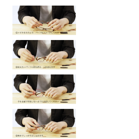
ne」を
最大限
楽しむ
なら、
これで
決ま
り！