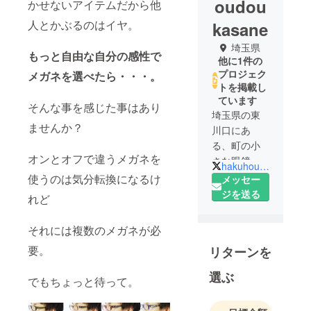
oudou
かせないアイテムだから他
人とかぶるのはイヤ。
kasane
埼玉県
もっと自由な自分の感性で
他に1件の
プロジェク
メガネを選べたら・・・。
トを掲載し
ています
そんな事を感じた事はあり
埼玉県の東
ませんか？
川口にあ
る、町の小
オンとオフで違うメガネを
さな眼鏡屋
hakuhoudoukouho
さんです。
使うのは気分転換になるけ
メッセー
眼鏡の事な
ジを送る
れど
らなんでも
ご相談くだ
それには複数のメガネが必
さい！
要。
リターンを
選ぶ
でもちょっと待って。