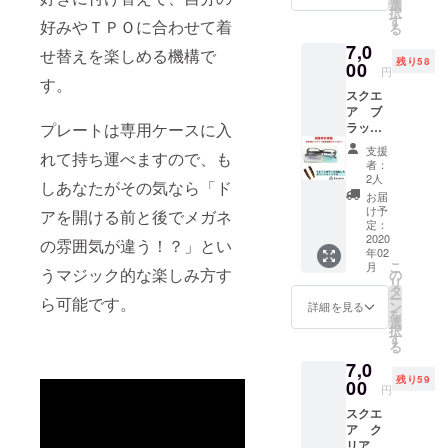
（デ
け替え
選
け替え
択
ミ）１
が楽し
す
パーツ
好みやＴＰＯに合わせて着
る
個 ＋携
める基
（限定
7,0
帯用プ
本セッ
フル
せ替えを楽しめる機構で
残り58
レート
00
ト。 予
セッ
円
ケース
す。
定販売
ト）も
スクエ
１個 レ
価格の
ご用意
ア ブ
ンズ
半額以
いたし
ラック
プレートは専用ケースに入
幅 52
下での
まし
／デミ
鼻幅
ご提供
た。
支援
れて持ち運べますので、も
kasane
16 テン
となり
者：
本体＋
プル
ます。
2人
しあなたがその気なら「ド
ブラッ
（つる
ここか
お届
ク用無
部分）
ら更な
け予
アを開ける前と後でメガネ
地付け
143
定：
る付け
替え
2020
買った
替えを
の雰囲気が違う！？」とい
年02
パーツ
瞬間か
楽しみ
こ
月
１個＋
うマジック的な楽しみ方す
ら１種
の
たい方
リ
付け替
類の付
タ
の為
ー
ら可能です。
えパー
け替え
ン
に、付
詳細を見る
を
ツ（デ
が楽し
選
け替え
択
ミ）１
める基
す
パーツ
る
個 ＋携
本セッ
（限定
7,0
帯用プ
ト。 予
フル
残り59
レート
00
定販売
セッ
円
ケース
価格の
ト）も
スクエ
１個 レ
半額以
ご用意
ア ク
ンズ
下での
いたし
リア／
幅 53