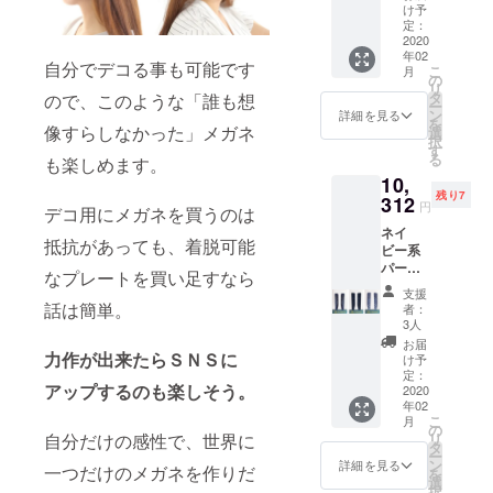
１種
鯖江の
る付け
け予
類） ※
職人さ
定：
替えを
こちら
2020
んに施
楽しみ
年02
の商品
工して
たい方
自分でデコる事も可能です
こ
月
単体で
頂い
の
の為
リ
の使用
た、
タ
に、付
ので、このような「誰も想
ー
はでき
レッド
ン
け替え
詳細を見る
を
ませ
像すらしなかった」メガネ
系全て
選
パーツ
択
ん。
のパー
す
（限定
る
も楽しめます。
kasane
ツが楽
フル
10,
本体と
しめる
セッ
残り7
のセッ
312
豪華
ト）も
円
デコ用にメガネを買うのは
トでご
セッ
ご用意
ネイ
支援い
ト！ 通
いたし
抵抗があっても、着脱可能
ビー系
ただけ
常、
まし
パー
ますよ
セット
た。
なプレートを買い足すなら
ツ 豪
うお願
販売は
支援
華フル
いしま
行って
話は簡単。
者：
セット
す。 メ
おりま
3人
（全１
ガネの
せんが
お届
２種
力作が出来たらＳＮＳに
聖地・
今回、
け予
類） ※
鯖江の
定：
全ての
アップするのも楽しそう。
こちら
2020
職人さ
パーツ
年02
の商品
んに施
が揃っ
こ
月
単体で
工して
の
た限定
リ
自分だけの感性で、世界に
の使用
頂い
タ
の特別
ー
はでき
た、ブ
ン
セット
詳細を見る
一つだけのメガネを作りだ
を
ませ
ラウン
選
をご用
択