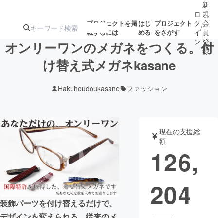
新
ロ
規
グ
会
プロジェクトを掲
はじ
プロジェクト
/
載するには
める
をさがす
イ
員
ン
登
オンリーワンのメガネをつくる。付
録
け替え式メガネkasane
人気のプロ
注目のリ
注目の新着プロ
募集終了が近いプ
もうすぐ公開
Hakuhoudoukasane
ファッション
ジェクト
ターン
ジェクト
ロジェクト
されます
アート・写真
音楽
現在の支援総
額
126,
テクノロジー・ガジェット
ゲーム・サ
204
映像・映画
書籍・雑誌
装飾パーツを付け替えるだけで、
ビジネス・起業
チャレンジ
デザインを変えられる。従来のメ