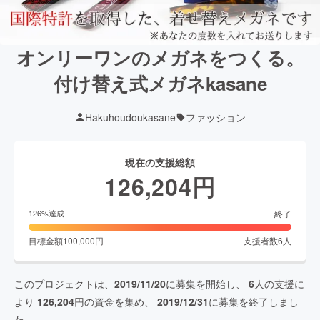
オンリーワンのメガネをつくる。
付け替え式メガネkasane
Hakuhoudoukasane
ファッション
現在の支援総額
126,204
円
終了
126
%達成
目標金額
100,000
円
支援者数
6
人
このプロジェクトは、
2019/11/20
に募集を開始し、
6
人の支援に
より
126,204
円の資金を集め、
2019/12/31
に募集を終了しまし
た