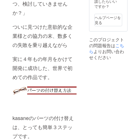
が揃っ
る際の
談したらいい
つ、検討していきません
た限定
半額以
ですか？
の特別
下での
か？」
セット
ご提供
ヘルプページを
をご用
です。
見る
意いた
ついに見つけた意欲的な企
ネイ
しまし
ビー系
業様との協力の末、数多く
た。 お
の
このプロジェクト
店では
「kasa
の失敗を乗り越えながら
の問題報告は
こち
手に入
ne」を
らない
ら
よりお問い合わ
最大限
希少な
楽しむ
せください
実に４年もの年月をかけて
パーツ
なら、
もセッ
これで
開発に成功した、世界で初
トに含
決ま
まれて
り！
めての作品です。
おり、
しかも
店頭で
購入す
る際の
半額以
下での
ご提供
kasaneのパーツの付け替え
です。
ブラッ
は、とっても簡単３ステッ
ク系の
「kasa
プです。