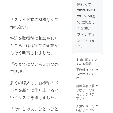
うお願
セット
パーツ
決ま
関わらず、
いしま
販売は
もセッ
り！
す。 メ
行って
トに含
2019/12/31
ガネの
おりま
まれて
23:59:59
ま
聖地・
せんが
おり、
「スライド式の機構なんて
鯖江の
今回、
しかも
でに集まっ
職人さ
全ての
店頭で
作れない」
た金額が
んに施
パーツ
購入す
工して
が揃っ
る際の
ファンディ
頂い
た限定
特許を取得後に相談をした
半額以
ングされま
た、ブ
の特別
下での
ところ、ほぼ全ての企業か
ラック
セット
ご提供
す。
系全て
をご用
です。
らそう断言されました。
のパー
意いた
ブラウ
ツが楽
しまし
ン系の
支援に関するよ
しめる
た。 お
「kasa
「今までにない考え方なの
くある質問
豪華
店では
ne」を
セッ
手に入
手数料はいく
最大限
で無理」
ト！ 通
らない
らかかります
楽しむ
常、
希少な
か？
なら、
セット
パーツ
多くの職人は、新機軸のメ
これで
販売は
もセッ
目標金額に届
決ま
行って
ガネを新たに作り上げると
トに含
かなかった場
り！
おりま
まれて
合どうなりま
いうリスクを避けました。
せんが
おり、
すか？
今回、
しかも
全ての
店頭で
支援で困った
「それじゃあ、ひとつひと
パーツ
購入す
時はどこに相