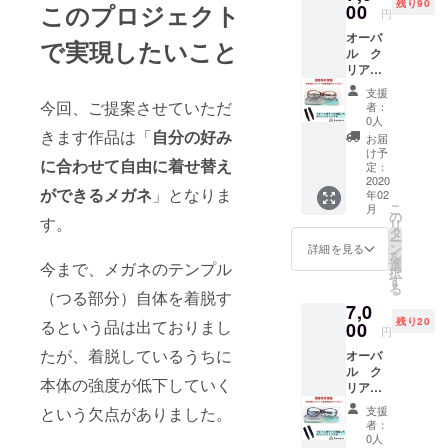
残り90
レート
このプロジェクト
00
円
ケース
オーバ
１個 レ
で実現したいこと
ル ク
ンズ
リア／
幅 52
ブラウ
鼻幅
支援
ン
16 テン
今回、ご提案させていただ
者：
kasane
プル
0人
本体＋
きます作品は「
自分の好み
（つる
お届
ブラウ
部分）
け予
に合わせて自由に着せ替え
ン用無
143
定：
地付け
2020
買った
ができるメガネ
」となりま
年02
替え
瞬間か
こ
月
パーツ
ら１種
の
す。
リ
１個＋
類の付
タ
ー
付け替
け替え
ン
詳細を見る
を
えパー
が楽し
選
今まで、メガネのテンプル
択
ツ（デ
める基
す
る
ミ）１
本セッ
（つる部分）自体を着脱す
7,0
個 ＋携
ト。 予
残り20
るという品は出ておりまし
帯用プ
00
定販売
円
レート
価格の
たが、着脱しているうちに
オーバ
ケース
半額以
ル ク
１個 レ
下での
本体の強度が低下していく
リア／
ンズ
ご提供
ネイ
幅 52
となり
支援
という欠点がありました。
ビー
鼻幅
ます。
者：
kasane
16 テン
ここか
0人