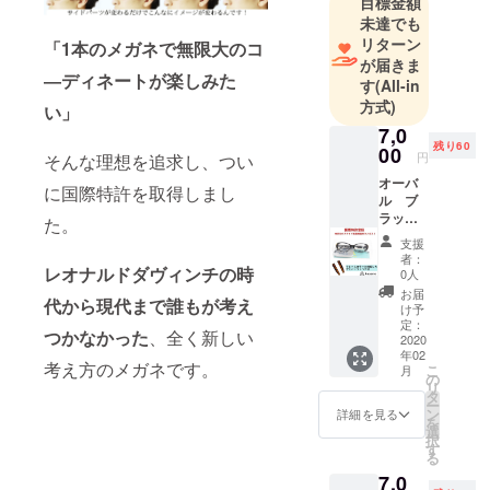
目標金額
未達でも
リターン
「1本のメガネで無限大のコ
が届きま
―ディネートが楽しみた
す
(All-in
方式)
い」
7,0
残り60
00
円
そんな理想を追求し、つい
オーバ
に国際特許を取得しまし
ル ブ
ラック
た。
／デミ
支援
kasane
者：
本体＋
レオナルドダヴィンチの時
0人
ブラッ
お届
代から現代まで誰もが考え
ク用無
け予
地付け
定：
つかなかった
、全く新しい
替え
2020
年02
パーツ
考え方のメガネです。
こ
月
１個＋
の
リ
付け替
タ
ー
えパー
ン
詳細を見る
を
ツ（デ
選
択
ミ）１
す
る
個 ＋携
7,0
帯用プ