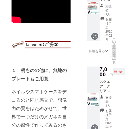
ご提供
まし
ブラウ
鼻幅
となり
た。
支援
ン
16 テン
ます。
者：
kasane
プル
ここか
1人
本体＋
（つる
ら更な
お届
ブラウ
部分）
る付け
け予
ン用無
143
定：
替えを
地付け
2020
買った
楽しみ
年02
替え
瞬間か
たい方
こ
月
パーツ
ら１種
の
の為
リ
１個＋
類の付
タ
に、付
ー
付け替
け替え
ン
け替え
詳細を見る
を
えパー
が楽し
選
パーツ
択
ツ（デ
める基
す
（限定
る
ミ）１
本セッ
フル
7,0
個 ＋携
ト。 予
１ 柄ものの他に、無地の
セッ
残り21
帯用プ
00
定販売
ト）も
円
レート
プレートもご用意
価格の
ご用意
スクエ
ケース
半額以
いたし
ア ク
１個 レ
下での
まし
ネイルやスマホケースをデ
リア／
ンズ
ご提供
た。
ネイ
幅 53
となり
支援
コるのと同じ感覚で、想像
ビー
鼻幅
ます。
者：
kasane
16 テン
ここか
4人
力の翼をはためかせて、世
本体＋
プル
ら更な
お届
ネイ
（つる
る付け
け予
界で一つだけのメガネを自
ビー用
部分）
定：
替えを
無地付
2020
143
分の感性で作ってみるのも
楽しみ
年02
け替え
買った
たい方