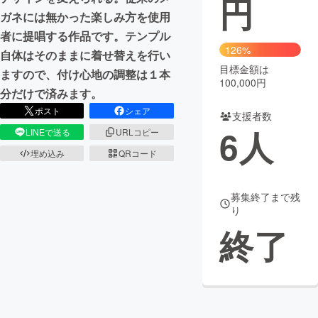
円
ガネには無かった楽しみ方を使用
まちづくり・地域活性化
者に提唱する作品です。テンプル
126%
自体はそのままに着せ替えを行い
目標金額は
CAMPFIRE for Social Good
CAMPFIRE Creation
ますので、付け心地の調整は１本
100,000円
CAMPFIREふるさと納税
machi-ya
コミュニティ
分だけで済みます。
ポスト
シェア
支援者数
6
人
LINEで送る
URLコピー
埋め込み
QRコード
募集終了まで残
り
終了