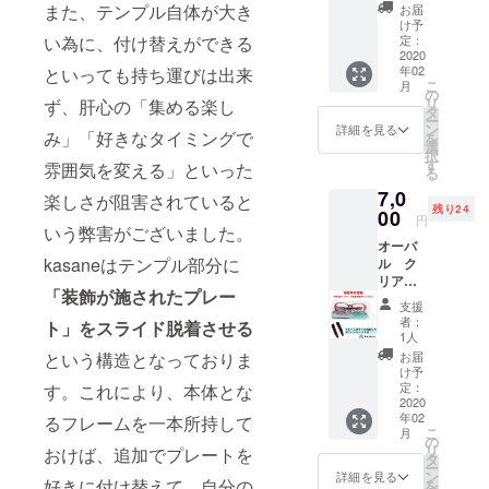
本体＋
プル
ら更な
また、テンプル自体が大き
お届
ネイ
（つる
る付け
け予
ビー用
部分）
定：
い為に、付け替えができる
替えを
無地付
2020
143
楽しみ
年02
といっても持ち運びは出来
け替え
買った
たい方
こ
月
パーツ
瞬間か
の
の為
リ
ず、肝心の「集める楽し
１個＋
ら１種
タ
に、付
ー
付け替
類の付
ン
け替え
詳細を見る
み」「好きなタイミングで
を
えパー
け替え
選
パーツ
択
ツ（デ
が楽し
す
（限定
雰囲気を変える」といった
る
ミ）１
める基
フル
7,0
個 ＋携
本セッ
楽しさが阻害されていると
セッ
残り24
帯用プ
00
ト。 予
ト）も
円
レート
いう弊害がございました。
定販売
ご用意
オーバ
ケース
価格の
いたし
kasaneはテンプル部分に
ル ク
１個 レ
半額以
まし
リア／
ンズ
下での
た。
「装飾が施されたプレー
レッド
幅 52
ご提供
支援
kasane
鼻幅
となり
者：
ト」をスライド脱着させる
本体＋
16 テン
ます。
1人
レッド
プル
ここか
お届
という構造となっておりま
用無地
（つる
ら更な
け予
付け替
部分）
定：
す。これにより、本体とな
る付け
えパー
2020
143
替えを
年02
ツ１個
るフレームを一本所持して
買った
楽しみ
こ
月
＋付け
瞬間か
の
たい方
リ
おけば、追加でプレートを
替え
ら１種
タ
の為
ー
パーツ
類の付
ン
に、付
詳細を見る
好きに付け替えて、自分の
を