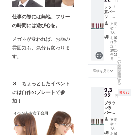
ケース
定販売
ト）も
レッド
１個 レ
価格の
ご用意
系パー
ンズ
半額以
いたし
仕事の際には無地、フリー
ツ 豪
幅 53
下での
まし
華フル
鼻幅
ご提供
た。
支援
の時間には遊び心を。
セット
16 テン
となり
者：
（全１
プル
ます。
1人
１種
（つる
ここか
お届
メガネが変われば、お顔の
類） ※
部分）
ら更な
け予
こちら
143
定：
る付け
雰囲気も、気分も変わりま
の商品
2020
買った
替えを
年02
単体で
す。
瞬間か
楽しみ
こ
月
の使用
ら１種
の
たい方
リ
はでき
類の付
タ
の為
ー
ませ
け替え
ン
に、付
詳細を見る
を
ん。
が楽し
選
け替え
択
kasane
める基
す
パーツ
る
３ ちょっとしたイベント
本体と
本セッ
（限定
9,3
のセッ
ト。 予
フル
には自作のプレートで参
残り19
トでご
22
定販売
セッ
円
支援い
価格の
ト）も
加！
ブラウ
ただけ
半額以
ご用意
ン系
ますよ
下での
いたし
パー
うお願
ご提供
まし
ツ 豪
いしま
となり
た。
支援
華フル
す。 メ
ます。
者：
セット
ガネの
ここか
1人
（全１
聖地・
ら更な
お届