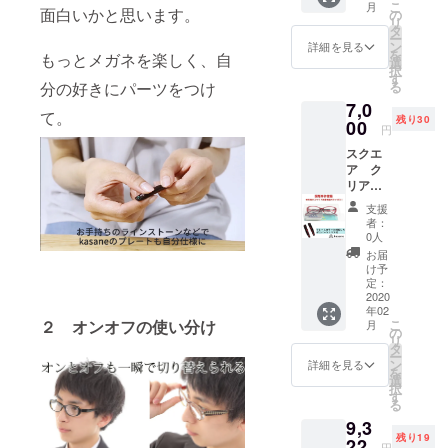
こ
月
パーツ
面白いかと思います。
瞬間か
の
の為
リ
１個＋
ら１種
タ
に、付
ー
付け替
類の付
ン
け替え
詳細を見る
を
もっとメガネを楽しく、自
えパー
け替え
選
パーツ
択
ツ（デ
が楽し
す
（限定
分の好きにパーツをつけ
る
ミ）１
める基
フル
7,0
個 ＋携
本セッ
セッ
て。
残り30
帯用プ
00
ト。 予
ト）も
円
レート
定販売
ご用意
スクエ
ケース
価格の
いたし
ア ク
１個 レ
半額以
まし
リア／
ンズ
下での
た。
レッド
幅 53
ご提供
支援
kasane
鼻幅
となり
者：
本体＋
16 テン
ます。
0人
レッド
プル
ここか
お届
用無地
（つる
ら更な
け予
付け替
部分）
定：
る付け
えパー
2020
143
替えを
年02
ツ１個
買った
楽しみ
こ
２ オンオフの使い分け
月
＋付け
瞬間か
の
たい方
リ
替え
ら１種
タ
の為
ー
パーツ
類の付
ン
に、付
詳細を見る
を
（デ
け替え
選
け替え
択
ミ）１
が楽し
す
パーツ
る
個 ＋携
める基
（限定
9,3
帯用プ
本セッ
フル
残り19
レート
22
ト。 予
セッ
円