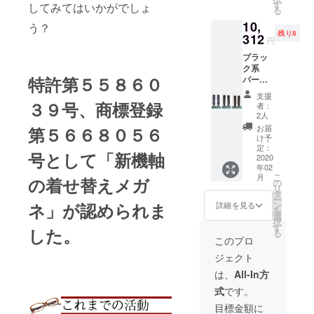
ん。
系全て
す
意いた
してみてはいかがでしょ
る
kasane
のパー
しまし
10,
本体と
ツが楽
う？
た。 お
残り8
のセッ
312
しめる
店では
円
トでご
豪華
手に入
ブラッ
支援い
セッ
らない
ク系
ただけ
ト！ 通
希少な
特許第５５８６０
パー
ますよ
常、
パーツ
ツ 豪
うお願
セット
もセッ
支援
華フル
いしま
３９号、商標登録
販売は
トに含
者：
セット
す。 メ
行って
2人
まれて
（全１
ガネの
おりま
おり、
お届
第５６６８０５６
２種
聖地・
せんが
け予
しかも
類） ※
鯖江の
定：
今回、
店頭で
号として「新機軸
こちら
2020
職人さ
全ての
購入す
年02
の商品
んに施
パーツ
る際の
こ
月
の着せ替えメガ
単体で
工して
の
が揃っ
半額以
リ
の使用
頂い
タ
た限定
下での
ー
はでき
た、ネ
ン
ネ」が認められま
の特別
詳細を見る
ご提供
を
ませ
イビー
選
セット
です。
択
ん。
系全て
す
をご用
レッド
した。
る
kasane
のパー
意いた
このプロ
系の
本体と
ツが楽
しまし
「kasa
ジェクト
のセッ
しめる
た。 お
ne」を
トでご
豪華
店では
は、
All-In方
最大限
支援い
セッ
手に入
楽しむ
式
です。
ただけ
ト！ 通
らない
なら、
ますよ
常、
希少な
目標金額に
これで