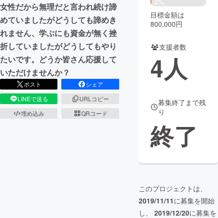
2%
女性だから無理だと言われ続け諦
目標金額は
まちづくり・地域活性化
めていましたがどうしても諦めき
800,000円
れません、学ぶにも資金が無く挫
折していましたがどうしてもやり
支援者数
CAMPFIRE for Social Good
CAMPFIRE Creation
4
人
たいです。どうか皆さん応援して
CAMPFIREふるさと納税
machi-ya
コミュニティ
いただけませんか？
ポスト
シェア
LINEで送る
URLコピー
募集終了まで残
り
埋め込み
QRコード
終了
このプロジェクトは、
2019/11/11
に募集を開始
し、
2019/12/20
に募集を