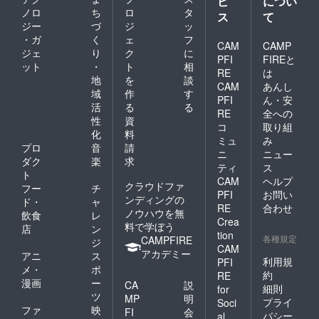
ビ
につい
ノロ
ち
ロ
タ
ス
て
ジー
づ
ジ
ッ
・ガ
く
ェ
フ
CAM
CAMP
ジェ
り
ク
に
PFI
FIREと
ット
・
ト
相
RE
は
地
を
談
CAM
あんし
域
作
す
PFI
ん・安
活
る
る
RE
全への
性
資
コ
取り組
化
料
ミュ
み
プロ
音
請
ニ
ニュー
ダク
楽
求
ティ
ス
ト
CAM
ヘルプ
クラウドファ
フー
チ
PFI
お問い
ンディングの
ド・
ャ
RE
合わせ
ノウハウを無
飲食
レ
Crea
料で学ぼう
店
ン
tion
各種規定
CAMPFIRE
ジ
CAM
アカデミー
アニ
ス
利用規
PFI
メ・
ポ
約
RE
漫画
ー
CA
説
細則
for
ツ
MP
明
プライ
Soci
ファ
映
FI
会
バシー
al