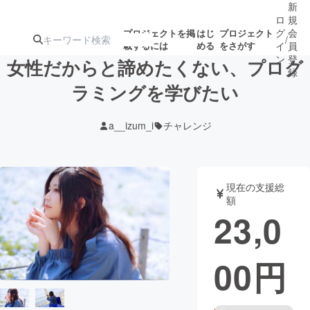
新
ロ
規
グ
会
プロジェクトを掲
はじ
プロジェクト
/
載するには
める
をさがす
イ
員
ン
登
女性だからと諦めたくない、プログ
録
ラミングを学びたい
人気のプロ
注目のリ
注目の新着プロ
募集終了が近いプ
もうすぐ公開
a__izum_i
チャレンジ
ジェクト
ターン
ジェクト
ロジェクト
されます
アート・写真
音楽
現在の支援総
額
23,0
テクノロジー・ガジェット
ゲーム・サ
00
円
映像・映画
書籍・雑誌
ビジネス・起業
チャレンジ