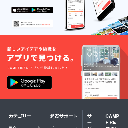
カテゴリー
起案サポート
サ
CAMP
ー
FIRE
テク
ま
プ
ス