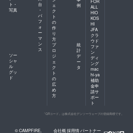
FOR
ト・
台
ェ
例
ALL
写真
・
ク
HIO
パ
ト
KOS
フ
の
HI
ォ
作
JFA
ー
り
クラ
マ
方
ウド
ン
プ
統
ファ
ス
ロ
計
ン
ソー
ジ
デ
ディ
シャ
ェ
ー
ング
ル
ク
タ
mac
グッ
ト
hi-ya
ド
の
補助
広
金申
め
請サ
方
ポー
ト
「QRコード」は株式会社デンソーウェーブの登録商標です。
© CAMPFIRE,
会社概
採用情
パートナー