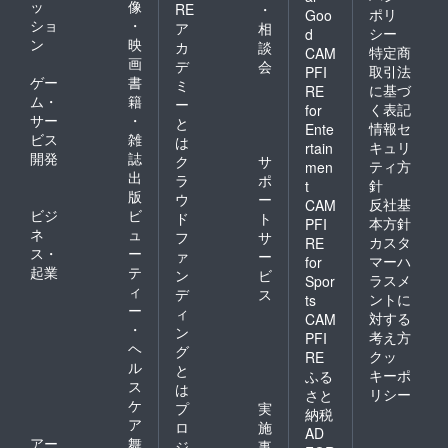
ッ
像
RE
・
ポリ
Goo
ショ
・
ア
相
シー
d
ン
映
カ
談
特定商
CAM
画
デ
会
取引法
PFI
ゲー
書
ミ
に基づ
RE
ム・
籍
ー
く表記
for
サー
・
と
情報セ
Ente
ビス
雑
は
キュリ
rtain
開発
誌
ク
サ
ティ方
men
出
ラ
ポ
針
t
版
ウ
ー
反社基
CAM
ビジ
ビ
ド
ト
本方針
PFI
ネ
ュ
フ
サ
カスタ
RE
ス・
ー
ァ
ー
マーハ
for
起業
テ
ン
ビ
ラスメ
Spor
ィ
デ
ス
ントに
ts
ー
ィ
対する
CAM
・
ン
考え方
PFI
ヘ
グ
クッ
RE
ル
と
キーポ
ふる
ス
は
リシー
さと
ケ
プ
実
納税
ア
ロ
施
AD
アー
舞
ジ
事