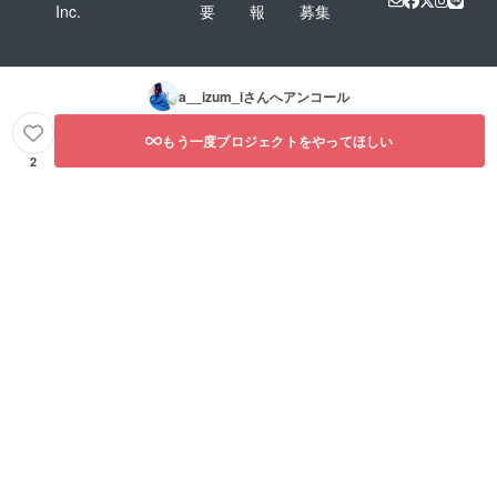
Inc.
要
報
募集
a__izum_i
さんへアンコール
もう一度プロジェクトをやってほしい
2