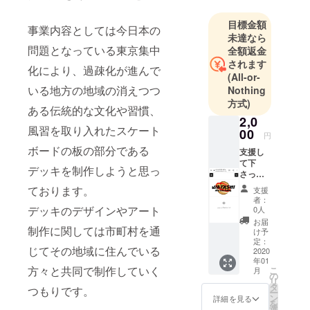
目標金額
事業内容としては今日本の
未達なら
問題となっている東京集中
全額返金
されます
化により、過疎化が進んで
(All-or-
いる地方の地域の消えつつ
Nothing
方式)
ある伝統的な文化や習慣、
2,0
風習を取り入れたスケート
00
円
ボードの板の部分である
支援し
て下
デッキを制作しようと思っ
さった
方々の
ております。
支援
お名前
者：
をホー
デッキのデザインやアート
0人
ムペー
お届
制作に関しては市町村を通
ジに掲
け予
載させ
定：
じてその地域に住んでいる
て頂い
2020
年01
たきま
方々と共同で制作していく
こ
月
す。
の
リ
タ
つもりです。
ー
ン
詳細を見る
を
選