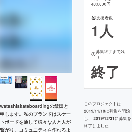
400,000円
まちづくり・地域活性化
支援者数
1
人
CAMPFIRE for Social Good
CAMPFIRE Creation
CAMPFIREふるさと納税
machi-ya
コミュニティ
募集終了まで残
り
終了
このプロジェクトは、
watashiskateboardingの飯田と
2019/11/18
に募集を開始
申します。私のブランドはスケー
し、
2019/12/31
に募集を
トボードを通して様々な人と人が
終了しました
繋がり、コミュニティを作れるよ