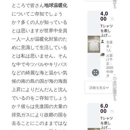
択
す
ところで皆さん
地球温暖化
る
4,0
についてご存知でしょう
00
円
か？多くの人が知っている
Tシャツ
とは思いますが世界中全員
を差し
上げま
一人一人が温暖化対策のた
す。
支援
「Tシャ
者：
めに意識して生活している
ツ」 XL
1人
着丈 70
とは私は思いません。そん
お届
袖丈21
け予
バスト
な中で今ツバルやキリバス
定：
110 肩
2020
などの綺麗な海と温かい気
年09
幅43.5
こ
月
2L 着丈
の
候の南の島の国が海の海面
リ
72 袖丈
タ
ー
22 バス
ン
詳細を見る
上昇によりだんだんと沈ん
を
ト117
選
択
肩幅50
す
でいるのをご存知でしょう
る
3L 着丈
6,0
74 袖丈
か？彼らは先進国の大量の
23 バス
00
円
排気ガスにより故郷の国を
ト124
Tシャツ
肩幅
去ることにこのままではな
を差し
50.5
上げる