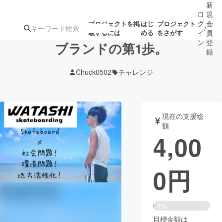
新
ロ
規
グ
会
プロジェクトを掲
はじ
プロジェクト
/
載するには
める
をさがす
イ
員
ン
登
ブランドの第1歩。
録
Chuck0502
チャレンジ
人気のプロ
注目のリ
注目の新着プロ
募集終了が近いプ
もうすぐ公開
ジェクト
ターン
ジェクト
ロジェクト
されます
現在の支援総
額
アート・写真
音楽
4,00
テクノロジー・ガジェット
ゲーム・サ
0
円
映像・映画
書籍・雑誌
1%
ビジネス・起業
チャレンジ
目標金額は