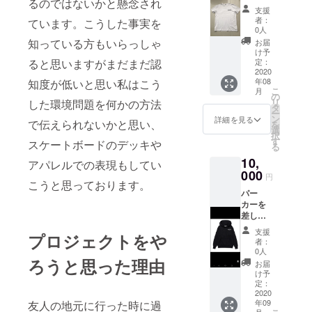
るのではないかと懸念され
と共に
支援
ホーム
者：
ています。こうした事実を
ページ
0人
にお名
知っている方もいらっしゃ
お届
前を掲
け予
載させ
ると思いますがまだまだ認
定：
て頂い
2020
年08
知度が低いと思い私はこう
たきま
こ
月
す。
の
リ
した環境問題を何かの方法
「Tシャ
タ
ー
ツ」 XL
ン
詳細を見る
で伝えられないかと思い、
を
着丈 70
選
択
袖丈21
す
スケートボードのデッキや
る
バスト
10,
110 肩
アパレルでの表現もしてい
幅43.5
000
円
こうと思っております。
2L 着丈
パー
72 袖丈
カーを
22 バス
差し上
ト117
げます
肩幅50
支援
プロジェクトをや
と共に
3L 着丈
者：
HPにお
74 袖丈
0人
名前を
ろうと思った理由
23 バス
お届
掲載さ
ト124
け予
せて頂
肩幅
定：
いたき
2020
50.5
年09
友人の地元に行った時に過
ます。