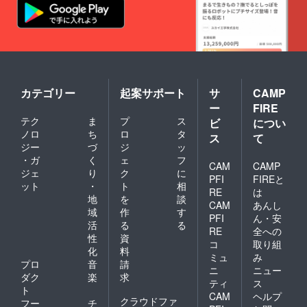
カテゴリー
起案サポート
サ
CAMP
ー
FIRE
テク
ま
プ
ス
ビ
につい
ノロ
ち
ロ
タ
ス
て
ジー
づ
ジ
ッ
・ガ
く
ェ
フ
CAM
CAMP
ジェ
り
ク
に
PFI
FIREと
ット
・
ト
相
RE
は
地
を
談
CAM
あんし
域
作
す
PFI
ん・安
活
る
る
RE
全への
性
資
コ
取り組
化
料
ミュ
み
プロ
音
請
ニ
ニュー
ダク
楽
求
ティ
ス
ト
CAM
ヘルプ
クラウドファ
フー
チ