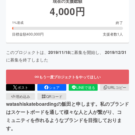
現在の支援総額
4,000
円
終了
1
%達成
目標金額
400,000
円
支援者数
1
人
このプロジェクトは、
2019/11/18
に募集を開始し、
2019/12/31
に募集を終了しました
もう一度プロジェクトをやってほしい
ポスト
シェア
LINEで送る
URLコピー
埋め込み
QRコード
watashiskateboardingの飯田と申します。私のブランド
はスケートボードを通して様々な人と人が繋がり、コ
ミュニティを作れるようなブランドを目指しておりま
す。