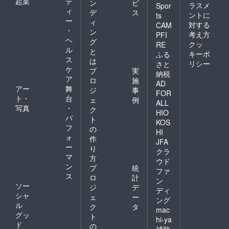
起業
テ
ン
ビ
ラスメ
Spor
ィ
デ
ス
ントに
ts
ー
ィ
対する
CAM
・
ン
考え方
PFI
ヘ
グ
クッ
RE
ル
と
キーポ
ふる
ス
は
リシー
さと
ケ
プ
実
納税
ア
ロ
施
AD
アー
舞
ジ
事
FOR
ト・
台
ェ
例
ALL
写真
・
ク
HIO
パ
ト
KOS
フ
の
HI
ォ
作
JFA
ー
り
クラ
マ
方
ウド
ン
プ
統
ファ
ス
ロ
計
ン
ソー
ジ
デ
ディ
シャ
ェ
ー
ング
ル
ク
タ
mac
グッ
ト
hi-ya
ド
の
補助