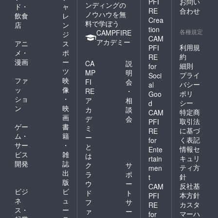
PFI
お問い
ンディングの
ド・
ャ
RE
合わせ
ノウハウを無
飲食
レ
Crea
料で学ぼう
店
ン
tion
各種規定
CAMPFIRE
ジ
CAM
アカデミー
アニ
ス
利用規
PFI
メ・
ポ
約
RE
漫画
ー
CA
説
細則
for
ツ
MP
明
プライ
Soci
ファ
映
FI
会
バシー
al
ッ
像
RE
・
ポリ
Goo
ショ
・
ア
相
シー
d
ン
映
カ
談
特定商
CAM
画
デ
会
取引法
PFI
ゲー
書
ミ
に基づ
RE
ム・
籍
ー
く表記
for
サー
・
と
情報セ
Ente
ビス
雑
は
キュリ
rtain
開発
誌
ク
サ
ティ方
men
出
ラ
ポ
針
t
版
ウ
ー
反社基
CAM
ビジ
ビ
ド
ト
本方針
PFI
ネ
ュ
フ
サ
カスタ
RE
ス・
ー
ァ
ー
マーハ
for