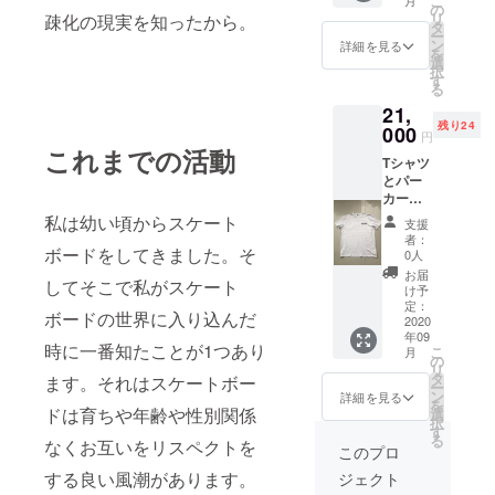
こ
月
パー
の
リ
疎化の現実を知ったから。
カー M
タ
ー
着丈68
ン
詳細を見る
を
袖丈61
選
択
バスト
す
る
100 肩
21,
幅46 L
残り24
着丈70
000
円
袖丈63
これまでの活動
Tシャツ
バスト
とパー
106 肩
カーを
幅48 XL
差し上
着丈74
私は幼い頃からスケート
支援
げま
袖丈65
者：
す。 サ
ボードをしてきました。そ
バスト
0人
イズ
114 肩
お届
してそこで私がスケート
チャー
幅50
け予
ト※全て
定：
ボードの世界に入り込んだ
cmの表
2020
年09
示で
時に一番知たことが1つあり
こ
月
す。
の
リ
「Tシャ
タ
ます。それはスケートボー
ー
ツ」 XL
ン
詳細を見る
を
着丈 70
ドは育ちや年齢や性別関係
選
択
袖丈21
す
る
なくお互いをリスペクトを
バスト
このプロ
110 肩
する良い風潮があります。
ジェクト
幅43.5