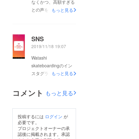
なくかつ、高額すぎる
との声を頂きました。
もっと見る
よって、リターンの追
加をし、再申請しまし
た。更新され次第また
SNS
報告させていただきま
2019/11/18 19:07
す。
Watashi
skateboardingのイン
スタグラムになりま
もっと見る
す。
コメント
もっと見る
投稿するには
ログイン
が
必要です。
プロジェクトオーナーの承
認後に掲載されます。承認