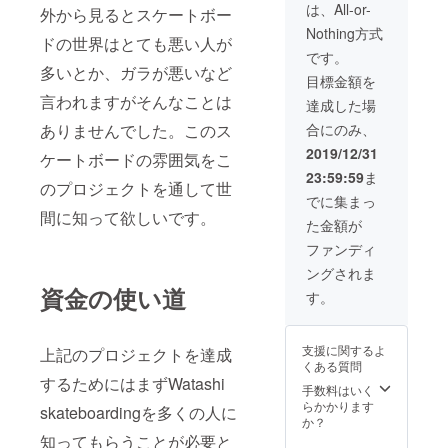
2L 着丈
は、All-or-
外から見るとスケートボー
72 袖丈
Nothing方式
22 バス
ドの世界はとても悪い人が
ト117
です。
肩幅50
多いとか、ガラが悪いなど
目標金額を
3L 着丈
言われますがそんなことは
74 袖丈
達成した場
23 バス
ありませんでした。このス
合にのみ、
ト124
肩幅
2019/12/31
ケートボードの雰囲気をこ
50.5
23:59:59
ま
パー
のプロジェクトを通して世
カー M
でに集まっ
着丈68
間に知って欲しいです。
た金額が
袖丈61
バスト
ファンディ
100 肩
ングされま
幅46 L
資金の使い道
着丈70
す。
袖丈63
バスト
106 肩
支援に関するよ
上記のプロジェクトを達成
幅48 XL
くある質問
着丈74
するためにはまずWatashi
袖丈65
手数料はいく
バスト
らかかります
skateboardingを多くの人に
114 肩
か？
幅50
知ってもらうことが必要と