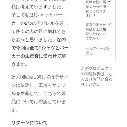
目標金額に届
私は考えていますました。
かなかった場
合どうなりま
そこで私はtシャツとパー
すか？
カーの2つのアパレルを通し
支援で困った
時はどこに相
て多くの人の目に触れても
談したらいい
ですか？
らおうと思いました。
なの
で今回は全てTシャツとパー
ヘルプページを
見る
カーの生産費に使わせて頂
きます。
このプロジェクト
の問題報告は
こち
2つの製品に関してはデサイ
ら
よりお問い合わ
せください
ンは決定し、工場でサンプ
ルを生産して、こちらで製
品については確認していま
す。
リターンについて