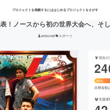
プロジェクトを掲載するには
はじめる
プロジェクトをさがす
表！ノースから初の世界大会へ、そ
setsuna6
スポーツ
注目のリターン
注目の新着プロジェクト
募集終了が近いプロジェクト
も
現在の
音楽
舞台・パフォーマンス
24
ゲーム・サービス開発
フード・飲食店
40%
書籍・雑誌出版
アニメ・漫画
目標金額は6
支援者
チャレンジ
ビューティー・ヘルスケ
42