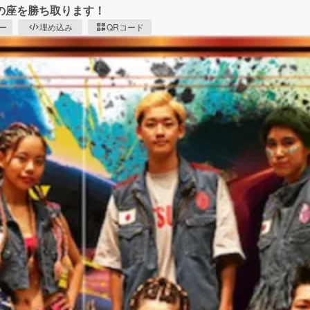
の座を勝ち取ります！
ピー
埋め込み
QRコード