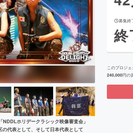
募集終
CAMPFIRE for Social Good
CAMPFIRE Creation
終
CAMPFIREふるさと納税
machi-ya
コミュニティ
このプロジェ
240,000
円の
「NDDLホリデークラシック映像審査会」
区の代表として、そして日本代表として