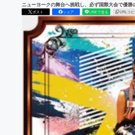
ニューヨークの舞台へ挑戦し、必ず国際大会で優勝
ポスト
シェア
LINEで送る
URLコ