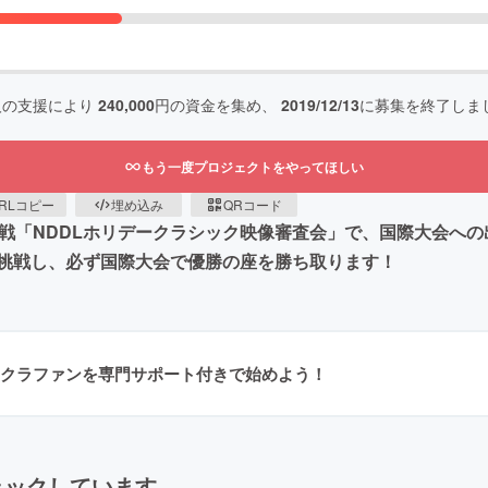
人の支援により
240,000
円の資金を集め、
2019/12/13
に募集を終了しま
もう一度プロジェクトをやってほしい
RLコピー
埋め込み
QRコード
定戦「NDDLホリデークラシック映像審査会」で、国際大会へ
挑戦し、必ず国際大会で優勝の座を勝ち取ります！
クラファンを専門サポート付きで始めよう！
ェックしています