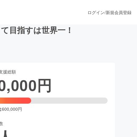
ログイン
/
新規会員登録
して目指すは世界一！
うすぐ公開されます
支援総額
プロダクト
0,000
円
ファッション
スポーツ
00,000円
数
ア
ソーシャルグッド
人