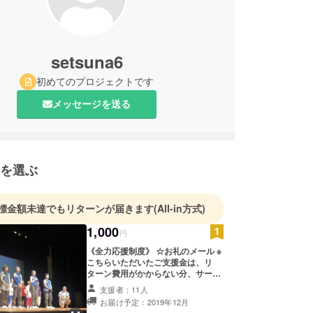
setsuna6
初めてのプロジェクトです
メッセージを送る
を選ぶ
標金額未達でもリターンが届きます
(All-in方式)
1,000
円
《全力応援制度》 ☆お礼のメール ※
こちらいただいたご支援金は、リ
ターン費用がかからない分、サービ
ス手数料を除いて全て大切に活動費
支援者：11人
用として活用させていただきます。
お届け予定：2019年12月