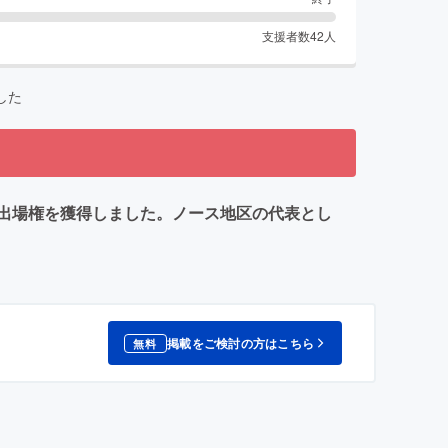
支援者数
42
人
した
の出場権を獲得しました。ノース地区の代表とし
掲載をご検討の方はこちら
無料