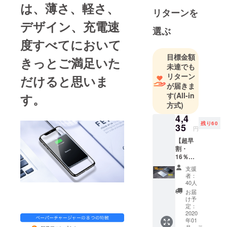
さまにお届
は、薄さ、軽さ、
リターンを
けする」こ
デザイン、充電速
とをミッ
選ぶ
ションとし
度すべてにおいて
ています。
目標金額
まだ日本で
きっとご満足いた
未達でも
知られてい
リターン
だけると思いま
ない素晴ら
が届きま
しい商品を
す
(All-in
す。
世界中から
方式)
お届けする
4,4
ことが私た
残り60
35
円
ちの喜びで
【超早
す。どうか
割・
16％OF
今後ともご
F】ペー
支援のほど
支援
パー・
者：
よろしくお
チャー
40人
ジャー×
願いいたし
お届
1台 一
け予
ます。
般販売
定：
予定価
2020
年01
格：
月