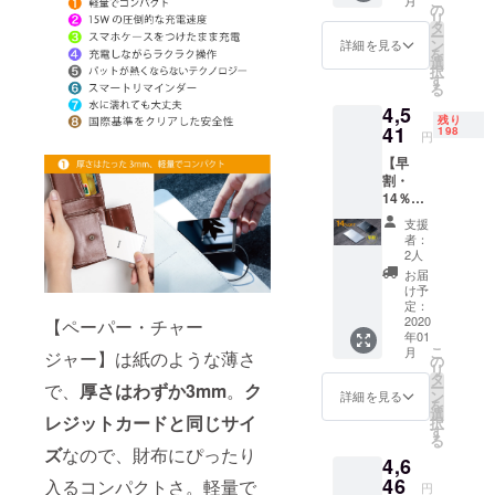
こ
5,280円
の
リ
（税
タ
ー
込） 色
ン
詳細を見る
を
はシル
選
択
バーと
す
る
ブラッ
4,5
クの2色
残り
からお
41
198
円
選びい
【早
ただけ
割・
ます。
14％OF
※送料無
F】ペー
料（日
支援
パー・
本国内
者：
チャー
限定）
2人
ジャー×
※皆様の
お届
1台 一
ご支援
け予
般販売
により
定：
予定価
2020
量産効
【ペーパー・チャー
年01
格：
率が向
こ
月
ジャー】は紙のような薄さ
5,280円
上した
の
リ
（税
場合、
タ
ー
で、
厚さはわずか3mm
。
ク
込） 色
正規販
ン
詳細を見る
を
はシル
売価格
選
レジットカードと同じサイ
択
バーと
が販売
す
る
ブラッ
予定価
ズ
なので、財布にぴったり
4,6
クの2色
格より
からお
46
下がる
入るコンパクトさ。軽量で
円