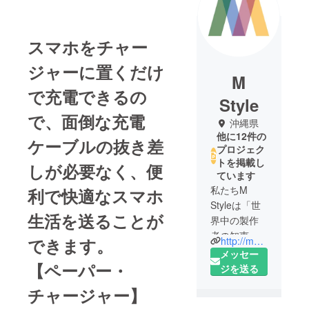
スマホをチャー
ジャーに置くだけ
M
で充電できるの
Style
で、面倒な充電
沖縄県
他に12件の
ケーブルの抜き差
プロジェク
トを掲載し
しが必要なく、便
ています
私たちM
利で快適なスマホ
Styleは「世
生活を送ることが
界中の製作
者の知恵と
http://mstyle-co.com
できます。
想いが詰
メッセー
【ペーパー・
まった素晴
ジを送る
らしい製品
チャージャー】
を日本の皆