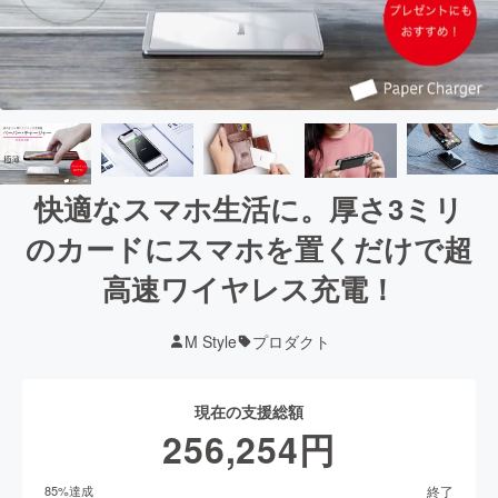
快適なスマホ生活に。厚さ3ミリ
のカードにスマホを置くだけで超
高速ワイヤレス充電！
M Style
プロダクト
現在の支援総額
256,254
円
終了
85
%達成