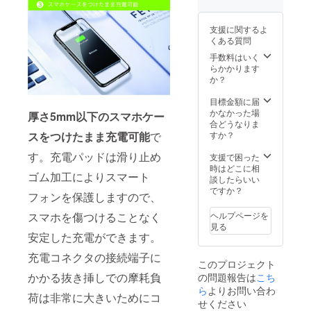
率が向
上した
支援に関するよ
場合、
くある質問
正規販
売価格
手数料はいく
が販売
らかかります
予定価
か？
格より
下がる
目標金額に届
可能性
かなかった場
厚さ5mm以下のスマホケー
もござ
合どうなりま
いま
すか？
スをつけたまま充電可能
で
す。
す。充電パッドは滑り止め
支援で困った
時はどこに相
ゴム加工によりスマート
談したらいい
ですか？
フォンを保護しますので、
ヘルプページを
スマホを傷つけることなく
見る
安定した充電ができます。
充電コネクタの接続端子に
このプロジェクト
かかる抜き挿しでの摩耗負
の問題報告は
こち
ら
よりお問い合わ
荷は非常に大きいためにコ
せください