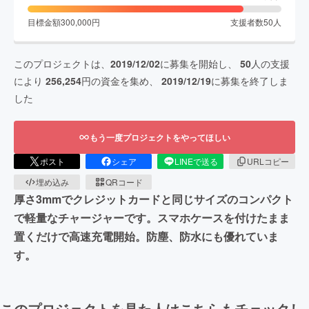
目標金額
300,000
円
支援者数
50
人
このプロジェクトは、
2019/12/02
に募集を開始し、
50
人の支援
により
256,254
円の資金を集め、
2019/12/19
に募集を終了しま
した
もう一度プロジェクトをやってほしい
ポスト
シェア
LINEで送る
URLコピー
埋め込み
QRコード
厚さ3mmでクレジットカードと同じサイズのコンパクト
で軽量なチャージャーです。スマホケースを付けたまま
置くだけで高速充電開始。防塵、防水にも優れていま
す。
このプロジェクトを見た人はこちらもチェックし