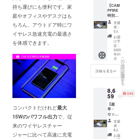
選びい
可能性
【CAM
ただけ
持ち運びにも便利です。家
もござ
PFIRE
ます。
いま
庭やオフィスやデスクはも
特別割
※送料無
す。
引・
料（日
支援
ちろん、アウトドア時にワ
12％OF
本国内
者：
F】ペー
限定）
0人
イヤレス急速充電の最適さ
パー・
※皆様の
お届
チャー
ご支援
け予
を体感できます。
ジャー×
により
定：
1台 一
2020
量産効
年01
般販売
率が向
こ
月
予定価
上した
の
リ
格：
場合、
タ
ー
5,280円
正規販
ン
詳細を見る
を
（税
売価格
選
択
込） 色
が販売
す
る
はシル
予定価
8,6
バーと
格より
残り92
ブラッ
59
下がる
円
クの2色
可能性
【超
からお
もござ
コンパクトだけれど
最大
早・
選びい
いま
セット
ただけ
す。
15Wのパワフル出力
で、従
割引・
ます。
支援
18％OF
※送料無
来のワイヤレスチャー
者：
F】ペー
料（日
8人
パー・
ジャーに比べて高速に充電
本国内
お届
チャー