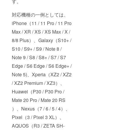
す。
対応機種の一例としては、
iPhone（11 / 11 Pro / 11 Pro
Max / XR / XS / XS Max / X /
8/8 Plus）、Galaxy（S10+ /
S10 / S9+ / S9 / Note 8 /
Note 9 / S8 / S8+ / S7 / S7
Edge / S6 Edge / S6 Edge+ /
Note 5)、Xperia（XZ2 / XZ2
/ XZ2 Premium / XZ3）、
Huawei（P30 / P30 Pro /
Mate 20 Pro / Mate 20 RS
）、Nexus（7 / 6 / 5 / 4）、
Pixel（3 / Pixel 3 XL）、
AQUOS（R3 / ZETA SH-