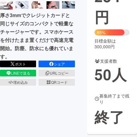
円
まちづくり・地域活性化
厚さ3mmでクレジットカードと
同じサイズのコンパクトで軽量な
CAMPFIRE for Social Good
CAMPFIRE Creation
チャージャーです。スマホケース
85%
CAMPFIREふるさと納税
machi-ya
コミュニティ
を付けたまま置くだけで高速充電
目標金額は
300,000円
開始。防塵、防水にも優れていま
す。
支援者数
ポスト
シェア
50
人
LINEで送る
URLコピー
埋め込み
QRコード
募集終了まで残
り
終了