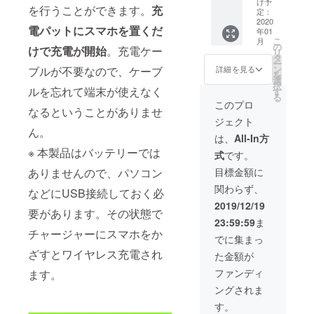
限定）
け予
を行うことができます。
充
ジャー×
※皆様の
定：
2台セッ
2020
ご支援
電パットにスマホを置くだ
年01
ト 限定
により
こ
月
50セッ
量産効
の
けで充電が開始
。充電ケー
リ
ト（100
率が向
タ
ー
個） 一
上した
ン
詳細を見る
ブルが不要なので、ケーブ
を
般販売
場合、
選
択
予定価
ルを忘れて端末が使えなく
正規販
す
る
格：
売価格
このプロ
なるということがありませ
10,560
が販売
ジェクト
円（税
予定価
ん。
込） 色
格より
は、
All-In方
はシル
下がる
※ 本製品はバッテリーでは
式
です。
バーと
可能性
ブラッ
もござ
目標金額に
ありませんので、パソコン
クの2色
いま
関わらず、
からお
す。
などにUSB接続しておく必
選びい
2019/12/19
要があります。その状態で
ただけ
23:59:59
ま
ます。
チャージャーにスマホをか
※送料無
でに集まっ
料（日
ざすとワイヤレス充電され
た金額が
本国内
限定）
ファンディ
ます。
※皆様の
ングされま
ご支援
により
す。
量産効