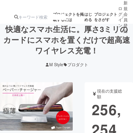
新
ロ
規
グ
会
プロジェクトを掲
はじ
プロジェクト
/
載するには
める
をさがす
イ
員
ン
登
快適なスマホ生活に。厚さ3ミリの
録
カードにスマホを置くだけで超高速
ワイヤレス充電！
人気のプロ
注目のリ
注目の新着プロ
募集終了が近いプ
もうすぐ公開
ジェクト
ターン
ジェクト
ロジェクト
されます
M Style
プロダクト
アート・写真
音楽
現在の支援総
テクノロジー・ガジェット
ゲーム・サ
額
256,
映像・映画
書籍・雑誌
254
ビジネス・起業
チャレンジ