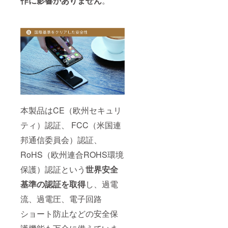
作に影響がありません
。
本製品はCE（欧州セキュリ
ティ）認証、 FCC（米国連
邦通信委員会）認証、
RoHS（欧州連合ROHS環境
保護）認証という
世界安全
基準の認証を取得
し、過電
流、過電圧、電子回路
ショート防止などの安全保