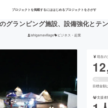
プロジェクトを掲載するには
はじめる
プロジェクトをさがす
のグランピング施設、設備強化とテ
ishigamavillage
ビジネス・起業
注目のリターン
注目の新着プロジェクト
募集終了が近いプロジェクト
も
現在の
音楽
舞台・パフォーマンス
12
ゲーム・サービス開発
フード・飲食店
0%
書籍・雑誌出版
アニメ・漫画
目標金額は6
支援者
チャレンジ
ビューティー・ヘルスケ
1