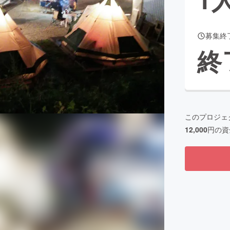
募集終
CAMPFIRE for Social Good
CAMPFIRE Creation
終
CAMPFIREふるさと納税
machi-ya
コミュニティ
このプロジェ
12,000
円の資