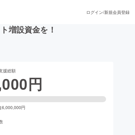
ログイン
/
新規会員登録
ント増設資金を！
うすぐ公開されます
支援総額
プロダクト
,000
円
ファッション
スポーツ
,000,000円
数
ア
ソーシャルグッド
人