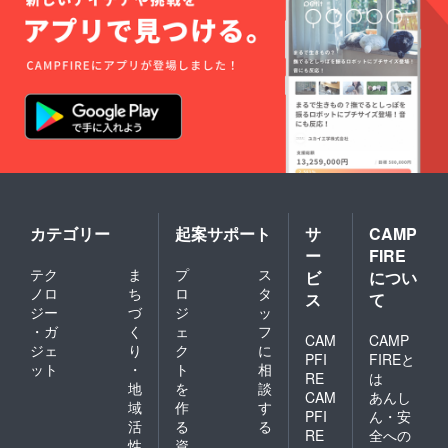
カテゴリー
起案サポート
サ
CAMP
ー
FIRE
テク
ま
プ
ス
ビ
につい
ノロ
ち
ロ
タ
ス
て
ジー
づ
ジ
ッ
・ガ
く
ェ
フ
CAM
CAMP
ジェ
り
ク
に
PFI
FIREと
ット
・
ト
相
RE
は
地
を
談
CAM
あんし
域
作
す
PFI
ん・安
活
る
る
RE
全への
性
資