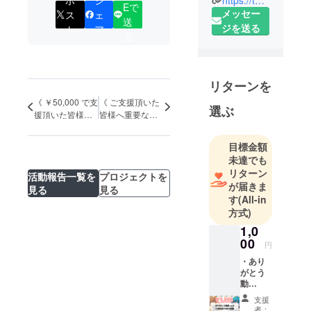
Eで
メッセー
ス
ェ
送
ジを送る
ト
ア
る
リターンを
《 ￥50,000 で支
《 ご支援頂いた
選ぶ
援頂いた皆様へ
皆様へ重要なお
重要なお知らせ
知らせ 》活動報
》
告
目標金額
未達でも
リターン
活動報告一覧を
プロジェクトを
が届きま
見る
見る
す
(All-in
方式)
1,0
00
円
・あり
がとう
動
画.mp4
支援
・CF限
者：