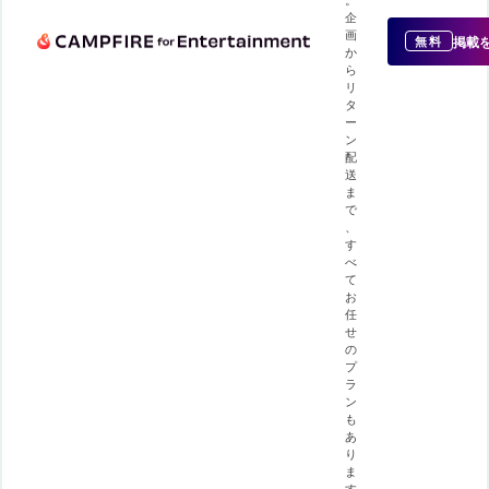
企
画
掲載
無料
か
ら
リ
タ
ー
ン
配
送
ま
で
、
す
べ
て
お
任
せ
の
プ
ラ
ン
も
あ
り
ま
す