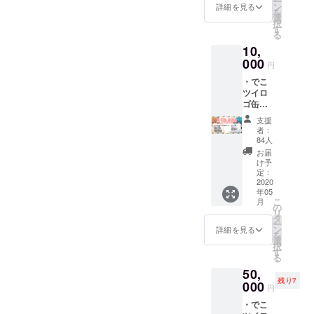
ー
・あり
ン
詳細を見る
を
がとう
選
択
動
す
る
画.mp4
10,
・CF限
定待ち
000
円
受け画
・でこ
像
ツイロ
ゴ缶
バッチ
支援
(CF限定
者：
デザイ
84人
ン) ・2
お届
人サイ
け予
ン(色紙)
定：
・CF限
2020
年05
定キャ
こ
月
ス配信
の
リ
・あり
タ
ー
がとう
ン
詳細を見る
を
動
選
択
画.mp4
す
る
・CF限
50,
定待ち
残り7
受け画
000
円
像 ・缶
・でこ
バッチ4