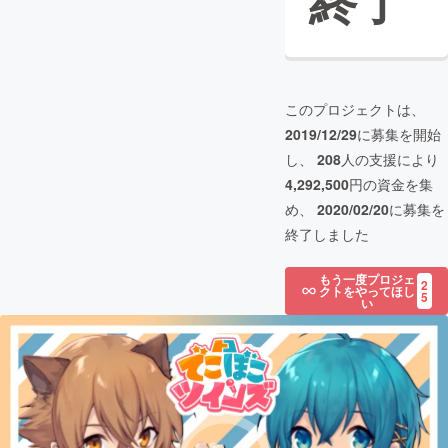
終了
このプロジェクトは、
2019/12/29
に募集を開始
し、
208
人の支援により
4,292,500
円の資金を集
め、
2020/02/20
に募集を
終了しました
もう一度プロジェ
2
クトをやってほし
5
い