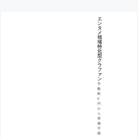
エ
ン
タ
メ
領
域
特
化
型
ク
ラ
フ
ァ
ン
手
数
料
0
円
か
ら
実
施
可
能
。