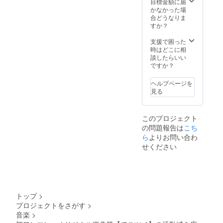
BL(R18
目標金額に届
)音声 ・
かなかった場
でこツ
合どうなりま
イ2人と
すか？
一緒に
お話出
支援で困った
来る券
時はどこに相
(1回限
談したらいい
り15分)
ですか？
ヘルプページを
見る
このプロジェクト
の問題報告は
こち
ら
よりお問い合わ
せください
トップ
>
プロジェクトをさがす
>
音楽
>