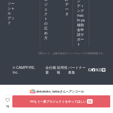
ン
ソー
ジ
デ
ディ
シャ
ェ
ー
ング
ル
ク
タ
mac
グッ
ト
hi-ya
ド
の
補助
広
金申
め
請サ
方
ポー
ト
「QRコード」は株式会社デンソーウェーブの登録商標です。
© CAMPFIRE,
会社概
採用情
パートナー
Inc.
要
報
募集
dekoboko_twins
さんへアンコール
もう一度プロジェクトをやってほしい
25
76