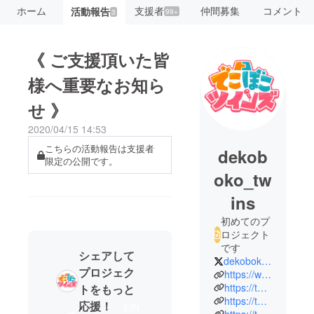
ホーム
支援者
仲間募集
コメント
活動報告
99+
3
《 ご支援頂いた皆
様へ重要なお知ら
せ 》
2020/04/15 14:53
こちらの活動報告は支援者
dekob
限定の公開です。
oko_tw
ins
初めてのプ
ロジェクト
です
シェアして
dekoboko_twins
プロジェク
https://www.youtube.com/channel/UCSZj8Vh5OSZEKkczxykwVDw
https://twitter.com/dekoboko_twins
トをもっと
https://twitter.com/toramaru_nico
応援！
LIN
ポ
シ
https://twitter.com/Tigusa_voice