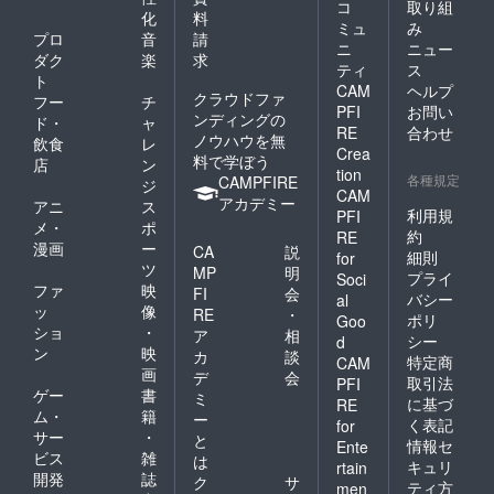
コ
取り組
化
料
ミュ
み
プロ
音
請
ニ
ニュー
ダク
楽
求
ティ
ス
ト
CAM
ヘルプ
クラウドファ
フー
チ
PFI
お問い
ンディングの
ド・
ャ
RE
合わせ
ノウハウを無
飲食
レ
Crea
料で学ぼう
店
ン
tion
各種規定
CAMPFIRE
ジ
CAM
アカデミー
アニ
ス
利用規
PFI
メ・
ポ
約
RE
漫画
ー
CA
説
細則
for
ツ
MP
明
プライ
Soci
ファ
映
FI
会
バシー
al
ッ
像
RE
・
ポリ
Goo
ショ
・
ア
相
シー
d
ン
映
カ
談
特定商
CAM
画
デ
会
取引法
PFI
ゲー
書
ミ
に基づ
RE
ム・
籍
ー
く表記
for
サー
・
と
情報セ
Ente
ビス
雑
は
キュリ
rtain
開発
誌
ク
サ
ティ方
men