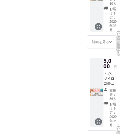
定待ち
10人
受け画
お届
像
け予
定：
2020
年05
こ
月
の
リ
タ
ー
ン
詳細を見る
を
選
択
す
る
5,0
00
円
・でこ
ツイロ
ゴ缶
バッチ
支援
(CF限定
者：
デザイ
36人
ン) ・ど
お届
ちらか
け予
のサイ
定：
ン(色紙)
2020
年05
・CF限
こ
月
定キャ
の
リ
ス配信
タ