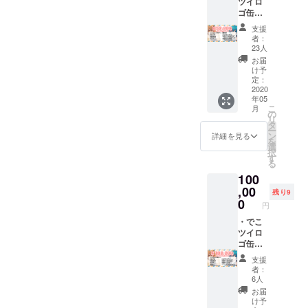
ツイロ
種 ・ア
ゴ缶
クキー
バッチ
・既存
支援
(CF限定
BL台本
者：
デザイ
2つ ・
23人
ン) ・2
既存BL
お届
人サイ
音声 2
け予
ン(色紙)
つ
定：
・CF限
2020
年05
定キャ
こ
月
ス配信
の
リ
・あり
タ
ー
がとう
ン
詳細を見る
を
動
選
択
画.mp4
す
る
・CF限
100
定待ち
受け画
,00
残り9
像 ・缶
0
円
バッチ
全種 ・
・でこ
アク
ツイロ
キー(サ
ゴ缶
イン入
バッチ
支援
り) ・既
(CF限定
者：
存BL台
デザイ
6人
本 4つ
ン) ・2
お届
・既存
人サイ
け予