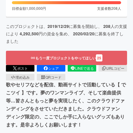
目標金額
1,000,000
円
支援者数
208
人
このプロジェクトは、
2019/12/29
に募集を開始し、
208
人の支援
により
4,292,500
円の資金を集め、
2020/02/20
に募集を終了し
ました
もう一度プロジェクトをやってほしい
25
ポスト
シェア
LINEで送る
URLコピー
埋め込み
QRコード
歌やセリフなどを配信、動画サイトで活動している【 で
こツイ 】です。夢のワンマンライブ、そして楽曲提供
等…皆さんともっと夢を実現したく、このクラウドファ
ンディングをさせていただきました。クラウドファン
ディング限定の、ここでしか手に入らないグッズもあり
ます。是非よろしくお願いします！