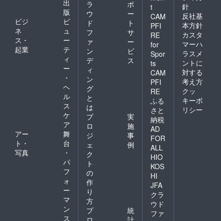
出
ラ
ポ
針
t
版
ウ
ー
反社基
CAM
ビジ
ビ
ド
ト
本方針
PFI
ネ
ュ
フ
サ
カスタ
RE
ス・
ー
ァ
ー
マーハ
for
起業
テ
ン
ビ
ラスメ
Spor
ィ
デ
ス
ントに
ts
ー
ィ
対する
CAM
・
ン
考え方
PFI
ヘ
グ
クッ
RE
ル
と
キーポ
ふる
ス
は
リシー
さと
ケ
プ
実
納税
ア
ロ
施
AD
アー
舞
ジ
事
FOR
ト・
台
ェ
例
ALL
写真
・
ク
HIO
パ
ト
KOS
フ
の
HI
ォ
作
JFA
ー
り
クラ
マ
方
ウド
ン
プ
統
ファ
ス
ロ
計