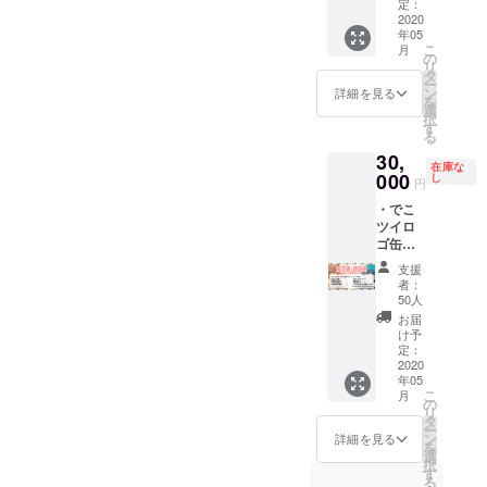
BL音声
ン(色紙)
定：
4つ ・
・CF限
2020
年05
とらま
定キャ
こ
月
る未公
ス配信
の
リ
開ライ
・あり
タ
ー
ブ映像
がとう
ン
詳細を見る
を
(フル)
動
選
択
・ちぐ
画.mp4
す
る
さ個人
・CF限
30,
アク
定待ち
在庫な
キー&ア
受け画
000
し
円
クスタ
像 ・缶
・でこ
サイン
バッチ
ツイロ
入り ・
全種 ・
ゴ缶
CF限定
アク
バッチ
書き下
キー(サ
支援
(CF限定
ろし女
イン入
者：
デザイ
性向け
り) ・既
50人
ン) ・2
取り合
存BL台
お届
人サイ
い台本
本 4つ
け予
ン(色紙)
or CF限
・既存
定：
・CF限
2020
定書き
BL音声
年05
定キャ
下ろし
4つ ・
こ
月
ス配信
女性向
とらま
の
リ
・あり
け取り
る未公
タ
ー
がとう
合い音
開ライ
ン
詳細を見る
を
動
声 ・CF
ブ映像
選
択
画.mp4
限定書
(フル)
す
る
・CF限