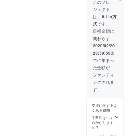
き下ろ
・ちぐ
このプロ
定待ち
し
さ個人
ジェクト
受け画
BL(R18
アク
像 ・缶
)台本 or
キー&ア
は、
All-In方
バッチ
CF限定
クスタ
式
です。
全種 ・
書き下
サイン
アク
ろし
入り ・
目標金額に
キー(サ
BL(R18
CF限定
関わらず、
イン入
)音声
書き下
り) ・既
ろし女
2020/02/20
存BL台
性向け
23:59:59
ま
本 2つ
取り合
・既存
い台本
でに集まっ
BL音声
・CF限
た金額が
2つ ・
定書き
とらま
下ろし
ファンディ
る未公
女性向
ングされま
開ライ
け取り
ブ映像
合い音
す。
(ワン
声 ・CF
コーラ
限定書
スのみ)
き下ろ
支援に関するよ
or ちぐ
し
くある質問
さ個人
BL(R18
アク
)台本 ・
手数料はいく
キー&ア
CF限定
らかかります
クスタ
書き下
か？
サイン
ろし
入り