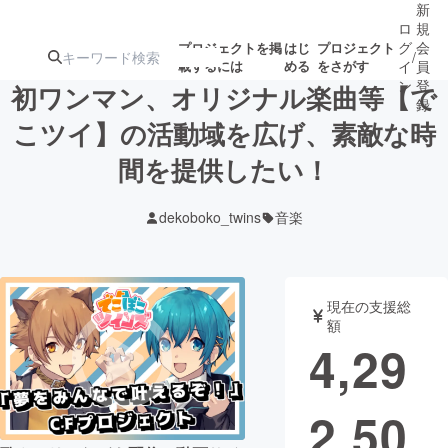
新
ロ
規
グ
会
プロジェクトを掲
はじ
プロジェクト
/
載するには
める
をさがす
イ
員
ン
登
初ワンマン、オリジナル楽曲等【で
録
こツイ】の活動域を広げ、素敵な時
間を提供したい！
人気のプロ
注目のリ
注目の新着プロ
募集終了が近いプ
もうすぐ公開
ジェクト
ターン
ジェクト
ロジェクト
されます
dekoboko_twins
音楽
アート・写真
音楽
現在の支援総
テクノロジー・ガジェット
ゲーム・サ
額
4,29
映像・映画
書籍・雑誌
2,50
ビジネス・起業
チャレンジ