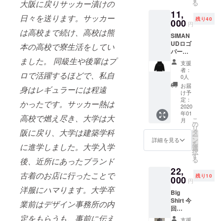
る
大阪に戻りサッカー漬けの
分にプ
にプリ
だけれ
11,
リント
ント）
ばと思
日々を送ります。サッカー
残り40
された
000
※サイズ
いま
円
もの、
はS〜
は高校まで続け、高校は熊
す。
SIMAN
バック
XLより
UDロゴ
部分に
お選び
本の高校で寮生活をしてい
パー
プリン
いただ
カー ホ
ました。 同級生や後輩はプ
トされ
き、備
支援
ワイト/
たもの
考欄に
者：
ロで活躍するほどで、私自
ブラッ
が異な
ナン
0人
ク/ピン
りま
バーと
お届
身はレギュラーには程遠
ク/イエ
す。
サイズ
け予
ロー ・
（#1〜3
定：
のご記
かったです。サッカー熱は
素材:綿
2020
はバッ
入をお
年01
100%
ク部分
願い致
高校で燃え尽き、大学は大
こ
月
カラー
にプリ
の
しま
リ
とサイ
ント、
阪に戻り、大学は建築学科
タ
す。 記
ー
ズをお
#4〜5は
ン
入例）
詳細を見る
を
に進学しました。大学入学
選びい
フロン
選
#1S,#3
択
ただ
ト部分
す
XL ※生
る
後、近所にあったブランド
き、備
にプリ
産状況
22,
考欄に
ント）
により
古着のお店に行ったことで
残り10
ご記入
000
※サイズ
お届け
円
をお願
はS〜
予定が
洋服にハマります。大学卒
Big
い致し
XLより
多少前
Shirt 今
ます。
お選び
業前はデザイン事務所の内
後する
回
記入
いただ
場合が
SIMAN
例）ホ
定をもらうも、事前に伝え
き、備
ござい
支援