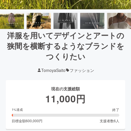
洋服を用いてデザインとアートの
狭間を横断するようなブランドを
つくりたい
TomoyaSaito
ファッション
現在の支援総額
11,000
円
終了
1
%達成
目標金額
600,000
円
支援者数
6
人