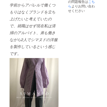
の問題報告は
こち
学前からアパレルで働くつ
ら
よりお問い合わ
せください
もりはなくブランドを立ち
上げたいと考えていたの
で、就職はせず
現在私は清
掃のアルバイト、弟も働き
ながら2人でシマヌドの洋服
を製作しているという感じ
です。