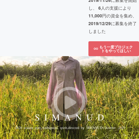
2019/11/26
に募集を開始
し、
6
人の支援により
11,000
円の資金を集め、
2019/12/29
に募集を終了
しました
もう一度プロジェク
トをやってほしい