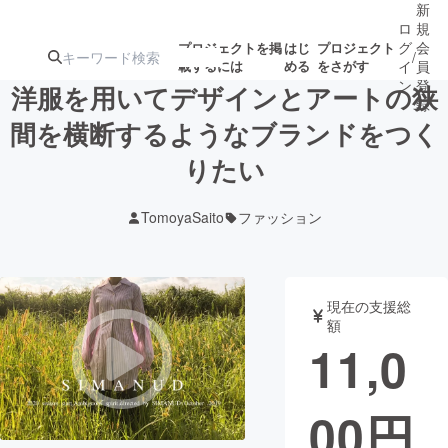
新
ロ
規
グ
会
プロジェクトを掲
はじ
プロジェクト
/
載するには
める
をさがす
イ
員
ン
登
洋服を用いてデザインとアートの狭
録
間を横断するようなブランドをつく
りたい
人気のプロ
注目のリ
注目の新着プロ
募集終了が近いプ
もうすぐ公開
ジェクト
ターン
ジェクト
ロジェクト
されます
TomoyaSaito
ファッション
アート・写真
音楽
現在の支援総
テクノロジー・ガジェット
ゲーム・サ
額
11,0
映像・映画
書籍・雑誌
00
円
ビジネス・起業
チャレンジ