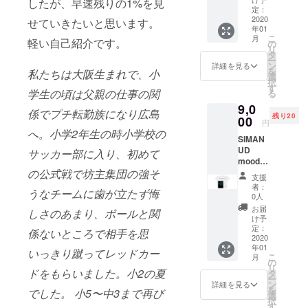
したが、早速残りの1%を見
エステ
S，ブ
定：
い致し
ル100%
2020
ラック
せていきたいと思います。
ます。
年01
※mood
XL ※生
また、
こ
月
image
軽い自己紹介です。
産状況
の
掲載を
リ
は種類
により
タ
ご希望
ー
によっ
お届け
ン
されな
詳細を見る
を
私たちは大阪生まれで、小
てフロ
予定が
選
い場合
択
ント部
多少前
す
も恐れ
学生の頃は父親の仕事の関
る
分にプ
後する
入りま
9,0
リント
場合が
すが
係でプチ転勤族になり広島
残り20
された
00
ござい
「希望
円
もの、
ます。
しな
へ。小学2年生の時小学校の
SIMAN
バック
予めご
い」と
UD
部分に
サッカー部に入り、初めて
了承く
ご記入
mood
プリン
ださ
お願い
image T
の公式戦で坊主集団の強そ
トされ
い。
できれ
支援
シャツ
たもの
ばと思
者：
うなチームに歯が立たず悔
・#4〜
が異な
0人
いま
#5 ・素
りま
す。 備
お届
しさのあまり、ボールと関
材:ポリ
す。
け予
考欄に
エステ
（#1〜3
定：
ご記入
係ないところで相手を思
ル100%
2020
はバッ
が無い
年01
※mood
ク部分
いっきり蹴ってレッドカー
場合は
こ
月
image
にプリ
の
お礼の
リ
は種類
ドをもらいました。小2の夏
ント、
タ
メール
ー
によっ
#4〜5は
ン
詳細を見る
にて変
を
でした。 小5〜中3まで再び
てフロ
フロン
選
えさせ
択
ント部
ト部分
す
ていた