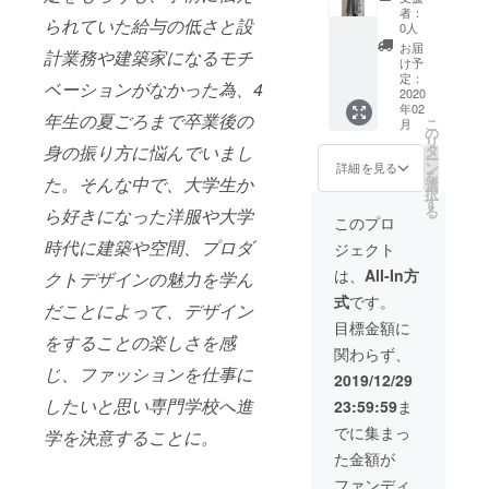
UDの新
ワイト
考欄に
ます。
者：
られていた給与の低さと設
作とし
S，ピン
ナン
0人
予めご
て製作
クL ※生
バーと
了承く
お届
計業務や建築家になるモチ
した
産状況
サイズ
け予
ださ
ボック
により
定：
のご記
い。
ベーションがなかった為、4
スシル
2020
お届け
入をお
年02
エット
予定が
願い致
年生の夏ごろまで卒業後の
こ
月
のビッ
多少前
の
しま
リ
グサイ
後する
タ
身の振り方に悩んでいまし
す。 記
ー
ズの
場合が
ン
入例）
詳細を見る
を
シャツ
た。そんな中で、
大学生か
ござい
選
#4M,#5
択
です ク
ます。
す
S ※生産
る
ら好きになった洋服や大学
ラウド
予めご
状況に
このプロ
ファン
了承く
よりお
時代に建築や空間、プロダ
ジェクト
ディン
ださ
届け予
グ限定
い。
定が多
は、
All-In方
クトデザインの魅力を学ん
価格に
少前後
式
です。
なりま
する場
だことによって、デザイン
す（通
合がご
目標金額に
常
をすることの楽しさを感
ざいま
関わらず、
27000
す。予
じ、ファッションを仕事に
円/税
めご了
2019/12/29
込） ・
承くだ
したいと思い専門学校へ進
23:59:59
ま
カラー:
さい。
ホワイ
でに集まっ
学を決意することに。
ト/ピン
た金額が
ク ・サ
イ
ファンディ