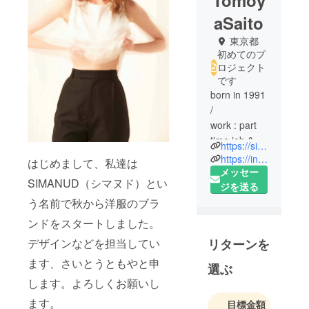
Tomoy
aSaito
東京都
初めてのプ
ロジェクト
です
born in 1991
/
work : part
time job &
https://simanud.theshop.jp/
fashion
https://instagram.com/simanud
はじめまして、私達は
design
メッセー
SIMANUD（シマヌド）とい
ジを送る
2007-2010
う名前で秋から洋服のブラ
熊本県立大
ンドをスタートしました。
津高等学
リターンを
デザインなどを担当してい
校
（Kumamoto
ます、さいとうともやと申
選ぶ
Prefectural
します。よろしくお願いし
Ohzu High
ます。
目標金額
School）