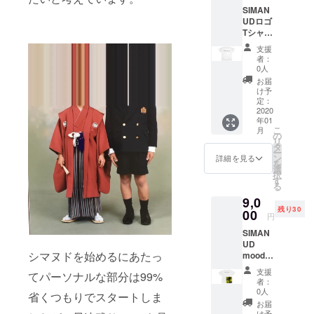
College
SIMAN
リーに
UDロゴ
て掲載
2016-2017
Tシャツ
させて
Vantan
ボディ
いただ
支援
Design
カラー
きま
者：
はホワ
す。掲
0人
イトも
載した
お届
しくは
ストー
け予
ブラッ
リーは
定：
クのみ
2020
しばら
年01
素材:綿
くの間
こ
月
100％
ハイラ
の
リ
サイズ
イトと
タ
ー
はS～
して保
ン
詳細を見る
を
XL ※サ
存致し
選
択
イズと
ます。
す
る
カラー
予めご
9,0
をお選
了承く
残り30
びいた
00
ださ
円
だき、
い。 備
SIMAN
備考欄
考欄に
UD
にご記
お名前
シマヌドを始めるにあたっ
mood
入をお
もしく
image T
願い致
は各ア
支援
てパーソナルな部分は99%
シャツ
しま
カウン
者：
・#1〜
す。 記
ト名の
0人
省くつもりでスタートしま
#3 ・素
入例)ホ
ご記入
お届
材:ポリ
ワイト
をお願
け予