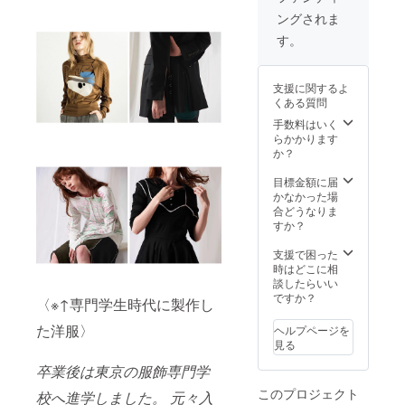
ズ:free
ングされま
・素材:
綿100%
す。
※カラー
をお選
びいた
支援に関するよ
だき、
くある質問
備考欄
にご記
手数料はいく
入お願
らかかります
い致し
か？
ます。
※生産状
目標金額に届
況に
かなかった場
よって
合どうなりま
お届け
すか？
予定よ
り多少
支援で困った
前後す
時はどこに相
る場合
談したらいい
がござ
ですか？
〈※↑専門学生時代に製作し
いま
す。予
た洋服〉
ヘルプページを
めご了
見る
承くだ
さい。
卒業後は東京の服飾専門学
このプロジェクト
校へ進学しました。
元々入