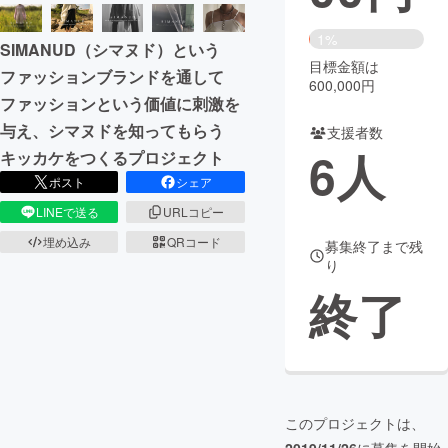
まちづくり・地域活性化
1%
SIMANUD（シマヌド）という
目標金額は
ファッションブランドを通して
600,000円
CAMPFIRE for Social Good
CAMPFIRE Creation
ファッションという価値に刺激を
CAMPFIREふるさと納税
machi-ya
コミュニティ
与え、シマヌドを知ってもらう
支援者数
6
人
キッカケをつくるプロジェクト
ポスト
シェア
LINEで送る
URLコピー
埋め込み
QRコード
募集終了まで残
り
終了
このプロジェクトは、