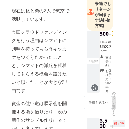
未達でも
2010-2014
リターン
現在は私と弟の2人で東京で
大阪産業大
が届きま
学 デザイン
活動しています。
す
(All-in
工学部建築
方式)
学科（Osaka
今回クラウドファンディン
500
円
Sangyo
グを行う理由はシマヌドに
instagr
University
amのス
興味を持ってもらうキッカ
Faculty of
トー
リーで
Design
ケをつくりたかったこと
支援
のお礼
者：
Engineering,
※支援い
と、シマヌドの洋服を試着
6人
Department
ただい
お届
してもらえる機会を設けた
た方の
け予
of
お名前
定：
いと思ったことが大きな理
Architecture
もしく
2020
年01
は
and
由です
こ
月
instagr
の
Environment
リ
amもし
タ
ー
al Design）
くは
ン
資金の使い道は展示会を開
詳細を見る
を
SNSの
選
択
アカウ
催する場を借りたり、次の
す
2014-2016
る
ントを
新作のサンプル作りに充て
Bunka
6,5
SIMAN
残り30
UDのス
00
Fashion
円
たいと考えています。
トー