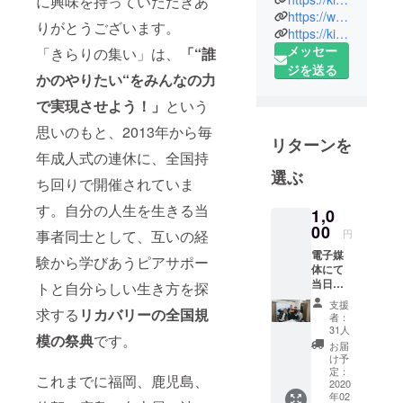
に興味を持っていただきあ
https://www.facebook.com/%E3%81%8D%E3%82%89%E3%82%8A%E3%81%AE%E9%9B%86%E3%81%84-%E6%9D%B1%E4%BA%AC2020-607449443074956/
りがとうございます。
https://kirari2020tokyo.peatix.com/
メッセー
「きらりの集い」は、
「“誰
ジを送る
かのやりたい“をみんなの力
で実現させよう！」
という
思いのもと、2013年から毎
リターンを
年成人式の連休に、全国持
選ぶ
ち回りで開催されていま
す。自分の人生を生きる当
1,0
00
円
事者同士として、互いの経
電子媒
験から学びあうピアサポー
体にて
当日の
トと自分らしい生き方を探
模様や
支援
参加者
求する
リカバリーの全国規
者：
の声を
31人
模の祭典
です。
レポー
お届
トとし
け予
てお届
定：
これまでに福岡、鹿児島、
けしま
2020
年02
す！