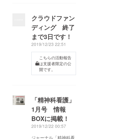
なるといいなとつづら
れた架空の物語です。
クラウドファン
覗いてみてください。
ディング 終了
https://kirari2020.wixsi
まで3日です！
te.com/tokyo/kiraristor
y
2019/12/23 22:51
こちらの活動報告
は支援者限定の公
開です。
「精神科看護」
1月号 情報
BOXに掲載！
2019/12/22 00:57
ジャーナル「精神科看