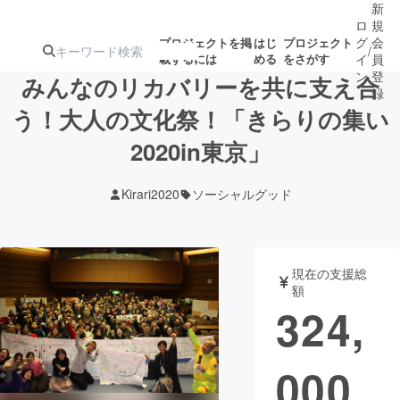
新
ロ
規
グ
会
プロジェクトを掲
はじ
プロジェクト
/
載するには
める
をさがす
イ
員
ン
登
みんなのリカバリーを共に支え合
録
う！大人の文化祭！「きらりの集い
2020in東京」
人気のプロ
注目のリ
注目の新着プロ
募集終了が近いプ
もうすぐ公開
ジェクト
ターン
ジェクト
ロジェクト
されます
Kirari2020
ソーシャルグッド
アート・写真
音楽
現在の支援総
テクノロジー・ガジェット
ゲーム・サ
額
324,
映像・映画
書籍・雑誌
000
ビジネス・起業
チャレンジ