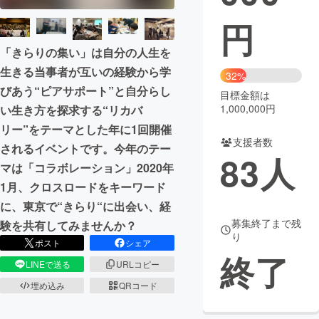
円
まちづくり・地域活性化
「きらりの集い」は自分の人生を
生きる当事者が互いの経験から学
CAMPFIRE for Social Good
CAMPFIRE Creation
32%
びあう“ピアサポート”と自分らし
CAMPFIREふるさと納税
machi-ya
コミュニティ
目標金額は
1,000,000円
い生き方を探求する“リカバ
リー”をテーマとした年に1回開催
支援者数
されるイベントです。今年のテー
83
人
マは「コラボレーション」2020年
1月、クロスロードをキーワード
に、東京で“きらり“に出会い、経
募集終了まで残
験を共有してみませんか？
り
ポスト
シェア
終了
LINEで送る
URLコピー
埋め込み
QRコード