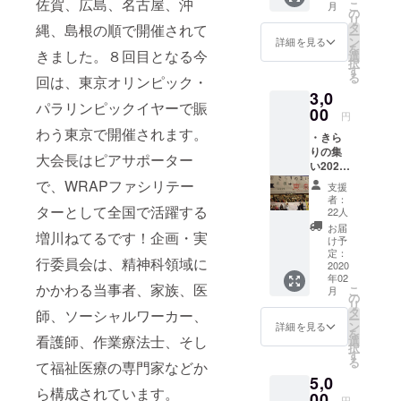
佐賀、広島、名古屋、沖
こ
月
の
リ
タ
縄、島根の順で開催されて
ー
ン
詳細を見る
を
きました。８回目となる今
選
択
す
る
回は、東京オリンピック・
3,0
パラリンピックイヤーで賑
00
円
わう東京で開催されます。
・きら
りの集
大会長はピアサポーター
い2020
in 東京
で、WRAPファシリテー
支援
参加チ
者：
ケット
ターとして全国で活躍する
22人
1枚 ※１
お届
増川ねてるです！企画・実
月１１
け予
日
定：
行委員会は、精神科領域に
（土）~
2020
年02
１月１
かかわる当事者、家族、医
こ
月
３日
の
リ
（月）
タ
師、ソーシャルワーカー、
ー
に限り
ン
詳細を見る
を
有効 チ
看護師、作業療法士、そし
選
択
ケット
す
る
て福祉医療の専門家などか
詳細
5,0
（公式
ら構成されています。
ホーム
00
円