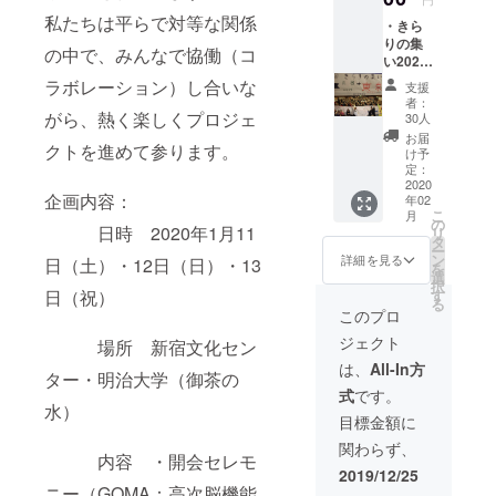
ペー
私たちは平らで対等な関係
・きら
ジ）：
りの集
https://
の中で、みんなで協働（コ
い2020
kirari20
in 東京
20.wixs
ラボレーション）し合いな
支援
参加チ
ite.com/
者：
ケット
tokyo
がら、熱く楽しくプロジェ
30人
2枚 ※１
・電子
お届
クトを進めて参ります。
月１１
媒体に
け予
日
て当日
定：
（土）~
2020
の模様
企画内容：
年02
１月１
や参加
こ
月
３日
者の声
の
日時 2020年1月11
リ
（月）
をレ
タ
ー
に限り
ポート
ン
詳細を見る
日（土）・12日（日）・13
を
有効 チ
として
選
択
ケット
お届け
す
日（祝）
る
詳細
しま
このプロ
（公式
す！
ジェクト
ホーム
場所 新宿文化セン
ペー
は、
All-In方
ター・明治大学（御茶の
ジ）：
式
です。
https://
水）
kirari20
目標金額に
20.wixs
関わらず、
ite.com/
内容 ・開会セレモ
tokyo
2019/12/25
・電子
ニー（GOMA：高次脳機能