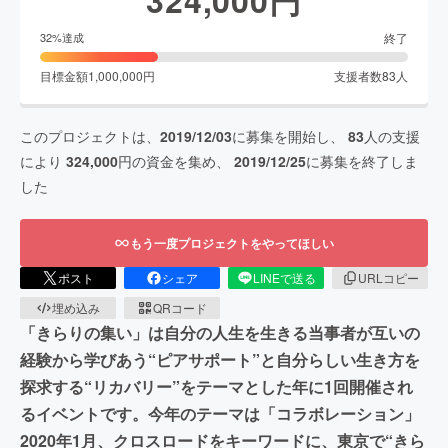
終了
32
%達成
目標金額
1,000,000
円
支援者数
83
人
このプロジェクトは、
2019/12/03
に募集を開始し、
83
人の支援
により
324,000
円の資金を集め、
2019/12/25
に募集を終了しま
した
もう一度プロジェクトをやってほしい
ポスト
シェア
LINEで送る
URLコピー
埋め込み
QRコード
「きらりの集い」は自分の人生を生きる当事者が互いの
経験から学びあう“ピアサポート”と自分らしい生き方を
探求する“リカバリー”をテーマとした年に1回開催され
るイベントです。今年のテーマは「コラボレーション」
2020年1月、クロスロードをキーワードに、東京で“きら