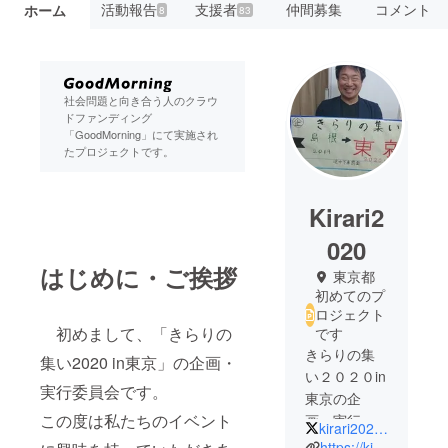
活動報告
支援者
仲間募集
コメント
ホーム
8
83
社会問題と向き合う人のクラウ
ドファンディング
「GoodMorning」にて実施され
たプロジェクトです。
Kirari2
020
はじめに・ご挨拶
東京都
初めてのプ
ロジェクト
初めまして、「きらりの
です
きらりの集
集い2020 in東京」の企画・
い２０２０in
実行委員会です。
東京の企
この度は私たちのイベント
画・実行委
kirari2020Tokyo
員会です。
https://kirari2020.wixsite.com/tokyo