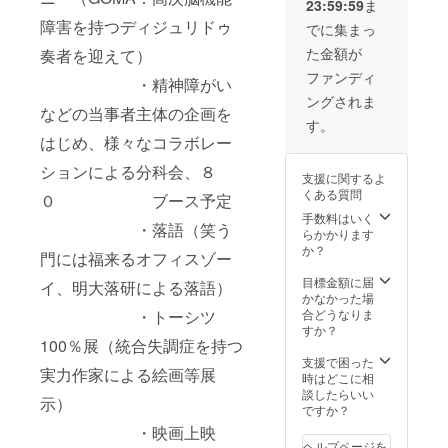
23:59:59
ま
媒体に
て当日
障害を持つディジュリドゥ
でに集まっ
の模様
た金額が
奏者を迎えて）
や参加
者の声
ファンディ
・精神障がい
をレ
ングされま
ポート
などの当事者主体の企画を
として
す。
お届け
はじめ、様々なコラボレー
しま
す！
ションによる分科会、８
支援に関するよ
くある質問
０ ブース予定
手数料はいく
・落語（笑う
らかかります
か？
門には福来るオフィスゾー
目標金額に届
イ、明大落研による落語）
かなかった場
合どうなりま
・トーシツ
すか？
100％展（統合失調症を持つ
支援で困った
実力作家による絵画等展
時はどこに相
談したらいい
示）
ですか？
・映画上映
ヘルプページを