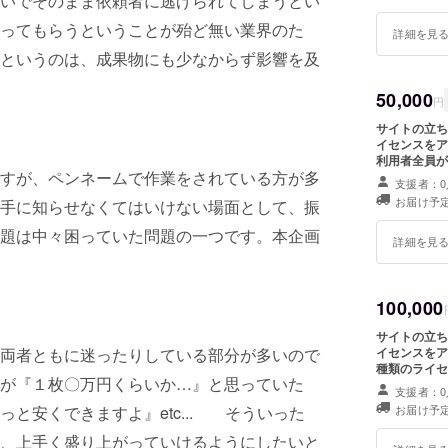
いでそのまま依頼者に逃げられてしまうとい
ってもらうということが殆ど無い業界のた
詳細を見
というのは、成果物にも少なからず影響を及
50,000
円
サイトの立ち
イセンスをア
利用者全員が
すが、ペンネームで作業をされている方が多
者』として公開させて頂け
支援者：0
ないことも可能です また、ブロンズライセン
お届け予定
手に知らせなくてはいけない場面として、振
な月額利用料
題は中々困っていた問題の一つです。本企画
詳細を見
100,000
サイトの立ち
両者ともに迷ったりしている部分が多いので
イセンスをアカウン
種類のライセ
が『１枚〇万円くらいか…』と思っていた
したくないという
支援者：0
センスと同じ
と安くできますよ』etc... そういった
お届け予定
ます。
、上手く盛り上がっていけるようにしたいと