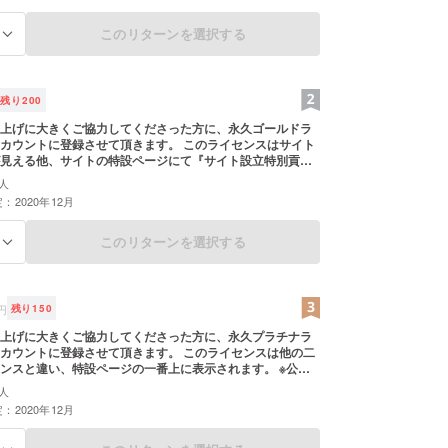
このリターンを選択する
る
残り
200
上げに大きくご協力してくださった方に、永久ゴールドラ
カウントに登録させて頂きます。 このライセンスはサイト
見える他、サイトの特設ページにて『サイト設立特別貢献
ます。 ※公開したくないという場合、記載し
人
スとは違い、サイトに必要
：2020年12月
は永年無料にさせて頂きます。
このリターンを選択する
る
円
残り
150
上げに大きくご協力してくださった方に、永久プラチナラ
トに登録させて頂きます。 このライセンスは他の二
ンスと違い、特設ページの一番上に表示されます。 ※公開
場合、記載しないことも可能です また、ゴールドライ
人
ですがサイトに必要な月額利用料は永年無料にさせて頂き
：2020年12月