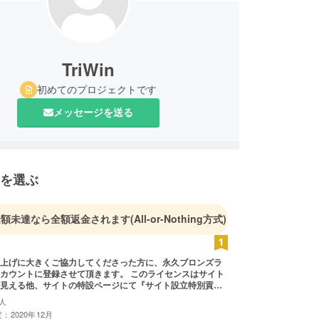
TriWin
初めてのプロジェクトです
メッセージを送る
を選ぶ
金額未達なら全額返金されます
(All-or-Nothing方式)
上げに大きくご協力してくださった方に、永久ブロンズラ
カウントに登録させて頂きます。 このライセンスはサイト
見える他、サイトの特設ページにて『サイト設立特別貢献
開させて頂けます。 ※公開したくないという場合、記載し
人
能です
：2020年12月