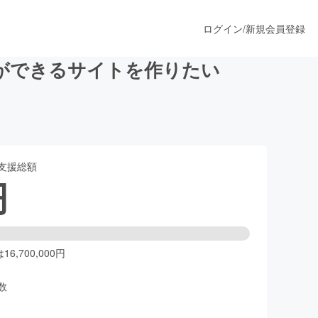
ログイン
/
新規会員登録
ができるサイトを作りたい
うすぐ公開されます
支援総額
プロダクト
円
ファッション
スポーツ
6,700,000円
数
ア
ソーシャルグッド
人