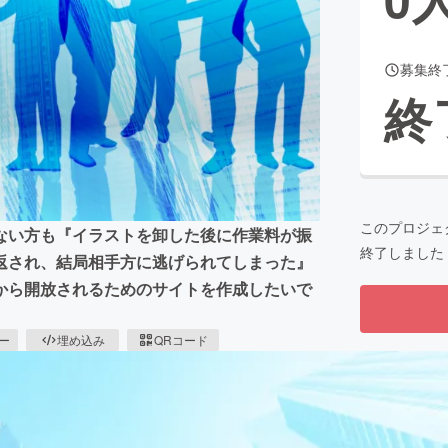
募集終
CAMPFIRE for Social Good
CAMPFIRE Creation
終
CAMPFIREふるさと納税
machi-ya
コミュニティ
このプロジェ
ない方も『イラストを卸した後に作業料が振
終了しました
返され、結局相手方に逃げられてしまった』
から開放されるためのサイトを作成したいで
ピー
埋め込み
QRコード