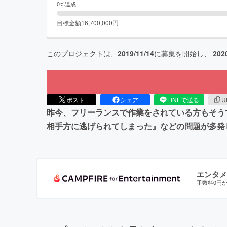
0
%達成
目標金額
16,700,000
円
このプロジェクトは、
2019/11/14
に募集を開始し、
202
ポスト
シェア
LINEで送る
U
昨今、フリーランスで作業をされている方もそう
相手方に逃げられてしまった』などの問題が多発
エンタメ
手数料0円