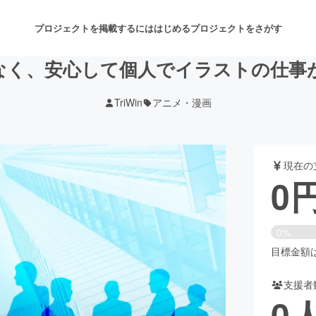
プロジェクトを掲載するには
はじめる
プロジェクトをさがす
なく、安心して個人でイラストの仕事
TriWin
アニメ・漫画
注目のリターン
注目の新着プロジェクト
募集終了が近いプロジェクト
も
現在の
音楽
舞台・パフォーマンス
0
ゲーム・サービス開発
フード・飲食店
0%
書籍・雑誌出版
アニメ・漫画
目標金額は1
支援者
チャレンジ
ビューティー・ヘルスケ
0