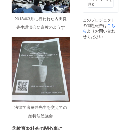
者を始
支部：
サービ
見る
め、多
2020年
スを最
くの人
1月1日
大限に
に拡散
現在）
利用し
2018年3月に行われた内田良
このプロジェクト
できま
で開催
て告知
の問題報告は
こち
す。 そ
されて
してい
先生講演会＠京教のようす
の他、
おり、
きま
ら
よりお問い合わ
ご要望
全国に
す。そ
せください
があり
お名前
の段階
ました
や活動
でも協
ら、柔
を広め
賛とし
軟に対
る一助
て提示
応させ
となる
してい
て頂き
と考え
きま
たいと
ており
す。
思いま
ます。
Teache
す。 ※
学校の
r Aide
公序良
先生や
のイベ
俗に反
学生な
ントは
する内
どの教
全国各
容など
育関係
地（25
はお受
者を始
支部：
けでき
め、多
2020年
法律学者萬井先生を交えての
ませ
くの人
1月1日
ん。
に拡散
現在）
給特法勉強会
できま
で開催
す。 そ
されて
の他、
おり、
②教育を社会の関心事に