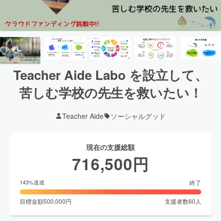
Teacher Aide Labo を設立して、
苦しむ学校の先生を救いたい！
Teacher Aide
ソーシャルグッド
現在の支援総額
716,500
円
終了
143
%達成
目標金額
500,000
円
支援者数
60
人