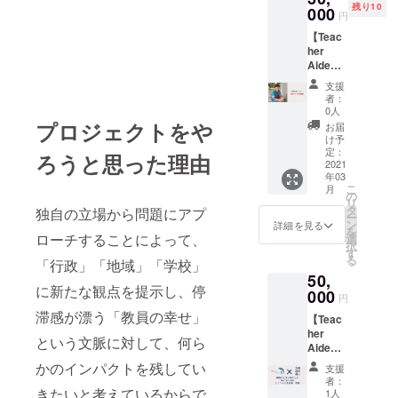
のもの
残り10
て、イ
000
員で運
差し上
円
ではな
ンタ
営して
げま
く、教
【Teac
ビュー
いるブ
す。 自
育関係
her
をさせ
ログ
分自身
者を始
Aide代
て頂き
Teache
が身に
め、子
表が全
ます。
r Aide
付け、
支援
どもを
国どこ
お話を
Diaryに
その
者：
学校に
でも登
しっか
教育を
0人
後、想
託す保
壇権】
り聞か
プロジェクトをや
中心
いを共
お届
護者の
Teache
せて頂
に、
け予
有した
方々、
r Aide
き、
定：
様々な
い方に
ろうと思った理由
地域の
共同代
2021
Teache
活動を
差し上
方々、
年03
表のじ
r Aide
されて
げてく
子ども
こ
月
んぺー
メン
の
いる方
ださ
たち自
リ
が全国
バーブ
タ
を紹介
独自の立場から問題にアプ
い。 精
身と、
ー
どこで
ログ
ン
する
詳細を見る
いっぱ
すべて
を
も登壇
ローチすることによって、
Teache
選
コー
いの感
の人が
択
しま
r Aide
す
ナーを
謝の気
共有し
る
「行政」「地域」「学校」
す。 イ
Diary
設けて
持ちを
ている
50,
ベント
or じん
いま
したた
想いだ
に新たな観点を提示し、停
の宣伝
000
ぺー個
す。
めたお
円
と考え
にも最
人ブロ
30~60
手紙と
滞感が漂う「教員の幸せ」
ていま
【Teac
大限協
グにて
分ほ
ともに
す。 そ
her
力させ
まとめ
ど、
という文脈に対して、何ら
お送り
んな
Aideと
て頂き
させて
しっか
しま
"Teach
イベン
ます。
頂きま
かのインパクトを残してい
り取材
す。
支援
er
ト企
※交通費
す。 よ
させて
者：
Aide"
画・実
きたいと考えているからで
等も含
けれ
1人
いただ