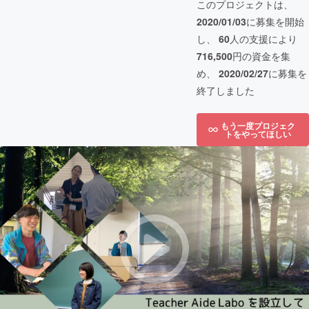
このプロジェクトは、
2020/01/03
に募集を開始
し、
60
人の支援により
716,500
円の資金を集
め、
2020/02/27
に募集を
終了しました
もう一度プロジェク
トをやってほしい