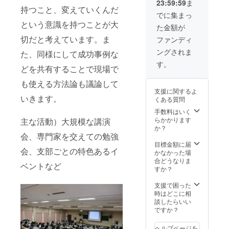
23:59:59
ま
したい
す。
加え、
前やロ
持つこと、変えていくんだ
かを考
Teache
Peatix
ゴを入
でに集まっ
えてい
r Aide
やこく
れさせ
という意識を持つことが大
た金額が
る段階
のイベ
ちーず
て頂
で結構
ントは
等のイ
き、イ
切だと考えています。ま
ファンディ
ですの
全国各
ベント
ベント
ングされま
た、同様にして成功事例な
で、書
地（25
管理
時にも
いて頂
支部：
サービ
紹介さ
す。
どを共有することで現場で
けると
2020年
スを最
せて頂
嬉しい
1月1日
大限に
きま
も使える方法論も議論して
です。
現在）
利用し
す。イ
支援に関するよ
※公序良
で開催
て告知
ベント
いきます。
くある質問
俗に反
されて
してい
は
する内
おり、
きま
Twitter
手数料はいく
容など
全国に
す。そ
、イン
らかかります
主な活動）大規模な講演
はお受
お名前
の段階
スタグ
か？
けでき
や活動
でも協
ラム、
会、専門家を交えての勉強
ませ
を広め
賛とし
Facebo
目標金額に届
会、支部ごとの特色あるイ
ん。
る一助
て提示
okと
かなかった場
となる
してい
いった
合どうなりま
ベントなど
と考え
きま
SNSに
すか？
ており
す。
加え、
ます。
Teache
Peatix
支援で困った
学校の
r Aide
やこく
時はどこに相
先生や
のイベ
ちーず
談したらいい
学生な
ントは
等のイ
ですか？
どの教
全国各
ベント
育関係
地（25
管理
ヘルプページを