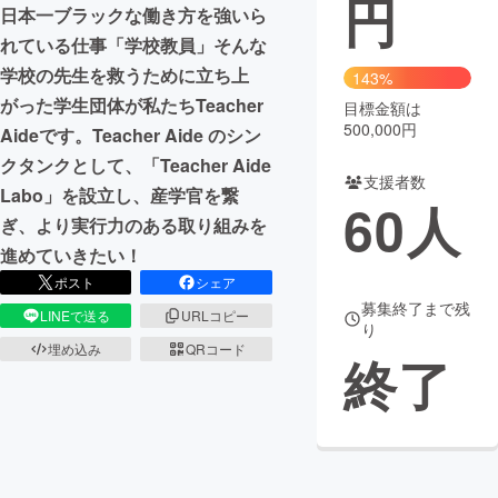
円
日本一ブラックな働き方を強いら
まちづくり・地域活性化
れている仕事「学校教員」そんな
学校の先生を救うために立ち上
143%
がった学生団体が私たちTeacher
目標金額は
CAMPFIRE for Social Good
CAMPFIRE Creation
500,000円
Aideです。Teacher Aide のシン
CAMPFIREふるさと納税
machi-ya
コミュニティ
クタンクとして、「Teacher Aide
支援者数
Labo」を設立し、産学官を繋
60
人
ぎ、より実行力のある取り組みを
進めていきたい！
ポスト
シェア
募集終了まで残
LINEで送る
URLコピー
り
埋め込み
QRコード
終了