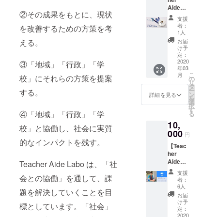
援した
の内部
ループ
Aideの
いと思
まで知
内での
②その成果をもとに、現状
アイリ
う方に
り、ご
共有も
支援
ボン1
ぜひ着
意見く
可能か
者：
を改善するための方策を考
ロール
て頂き
ださ
1人
もしれ
分】
たいと
い！ 関
ませ
お届
える。
「学校
思って
東及び
け予
ん。
の先生
おりま
定：
関西で
を助け
2020
す。 美
③「地域」「行政」「学
の開催
年03
たい」
術を専
が主で
こ
月
という
校」にそれらの方策を提案
攻する
の
す。ご
リ
想いは
学生に
タ
希望が
ー
する。
私たち
よるデ
ン
あれば
詳細を見る
を
学生だ
ザイン
選
オンラ
択
けのも
で、素
す
インで
④「地域」「行政」「学
る
のでは
敵な仕
もお繋
10,
なく、
上がり
ぎ致し
校」と協働し、社会に実質
教育関
000
になる
ます
円
係者を
ことは
が、す
的なインパクトを残す。
【Teac
始め、
お約束
べての
her
子ども
しま
コンテ
Aideメ
を学校
Teacher Aide Labo は、「社
す。
ンツを
ンバー
に託す
お繋ぎ
支援
による
会との協働」を通して、課
保護者
できる
者：
オンラ
の
6人
とは限
題を解決していくことを目
インイ
方々、
りませ
お届
ンタ
地域の
け予
んので
標としています。「社会」
ビュー
方々、
定：
ご了承
＋記事
2020
子ども