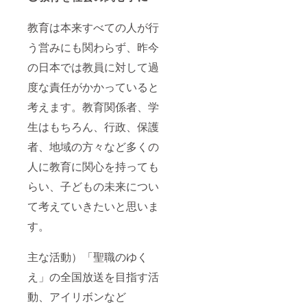
ご要望
全国に
があり
お名前
教育は本来すべての人が行
ました
や活動
ら、柔
を広め
う営みにも関わらず、昨今
軟に対
る一助
応させ
となる
の日本では教員に対して過
て頂き
と考え
たいと
ており
度な責任がかかっていると
思いま
ます。
す。 ※
学校の
考えます。教育関係者、学
公序良
先生や
生はもちろん、行政、保護
俗に反
学生な
する内
どの教
者、地域の方々など多くの
容など
育関係
はお受
者を始
人に教育に関心を持っても
けでき
め、多
ませ
くの人
らい、子どもの未来につい
ん。
に拡散
できま
て考えていきたいと思いま
す。 そ
す。
の他、
ご要望
があり
主な活動）「聖職のゆく
ました
ら、柔
え」の全国放送を目指す活
軟に対
応させ
動、アイリボンなど
て頂き