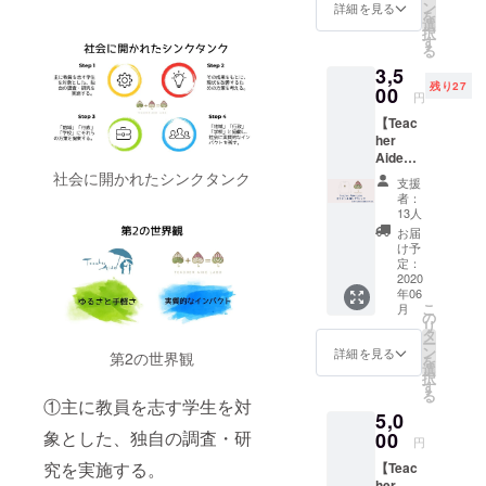
メン
すべて
ン
詳細を見る
感謝の
を
バーが
の人が
選
気持ち
択
定期的
共有し
す
を手紙
る
に行っ
ている
にした
3,5
ている
想いだ
ためて
残り27
Teache
00
と考え
お送り
円
r Aide
ていま
しま
【Teac
Meeting
す。 そ
す。
her
にご招
んな
Aide
待しま
"Teach
Laboオ
社会に開かれたシンクタンク
す。
er
支援
リジナ
SNS等
Aide"
者：
ルロン
でミー
の想い
13人
グTシャ
ティン
を形に
お届
ツ】
グの告
したア
け予
Teache
知をす
定：
イリボ
r Aide
2020
ること
ン (藍リ
年06
のオリ
はほぼ
ボン・
こ
月
ジナル
ないの
の
愛リボ
リ
ロングT
で、メ
タ
ン) 20個
ー
シャツ1
ンバー
ン
をリ
詳細を見る
第2の世界観
を
着をお
限定で
選
ターン
択
送り致
参加し
す
として
る
しま
ます。
①主に教員を志す学生を対
差し上
5,0
す。 教
ぜひ、
げま
員を支
象とした、独自の調査・研
00
Teache
す。15
円
援した
r Aide
個あれ
究を実施する。
【Teac
い・応
の内部
ばグ
her