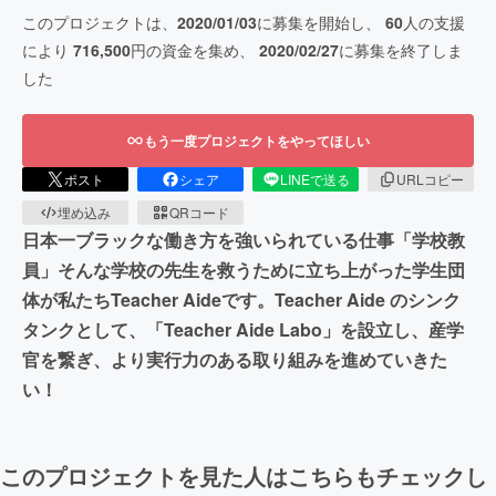
このプロジェクトは、
2020/01/03
に募集を開始し、
60
人の支援
により
716,500
円の資金を集め、
2020/02/27
に募集を終了しま
した
もう一度プロジェクトをやってほしい
ポスト
シェア
LINEで送る
URLコピー
埋め込み
QRコード
日本一ブラックな働き方を強いられている仕事「学校教
員」そんな学校の先生を救うために立ち上がった学生団
体が私たちTeacher Aideです。Teacher Aide のシンク
タンクとして、「Teacher Aide Labo」を設立し、産学
官を繋ぎ、より実行力のある取り組みを進めていきた
い！
このプロジェクトを見た人はこちらもチェックし