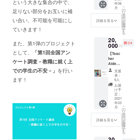
くださ
という大きな集合の中で、
年06
執筆】
たち自
い。 ※
こ
月
Teache
身と、
の
足りない部分をお互いに補
学生に
リ
r Aide
すべて
タ
限らず
ー
メン
い合い、不可能を可能にし
の人が
ン
詳細を見る
参加し
を
バーが
共有し
選
てくだ
択
ていきます！
zoomで
ている
す
さい。
る
インタ
想いだ
※1度だ
20,
ビュー
と考え
けの参
また、第1弾のプロジェクト
残り4
して
000
ていま
加とな
円
Teache
す。 そ
りま
として、
「第1回全国アン
【Teac
r Aide
んな
す。 ※
her
Diary
"Teach
ケート調査－教職に就く上
備考欄
Aide代
(また
er
に所属
表じん
は、共
Aide"
での学生の不安－」
を行い
を書い
支援
ぺーが
同代表
の想い
者：
て頂け
直接イ
ます！
じん
を形に
6人
ると幸
ンタ
ぺー or
したア
お届
いで
ビュー
かんの
イリボ
け予
す。
＋記事
すけの
定：
ン (藍リ
②「学
執筆】
2021
ブログ)
ボン・
校の先
年03
Teache
にて紹
愛リボ
生を助
こ
月
r Aide
介させ
の
ン) 1
けた
リ
共同代
て頂き
タ
ロール
い」と
ー
表のじ
ます。
ン
分 (10m
詳細を見る
いう想
を
んぺー
Teache
選
: 66個
いは私
択
が直接
r Aide
す
分) をリ
たち学
る
会いに
メン
ターン
生だけ
30,
行っ
バー全
として