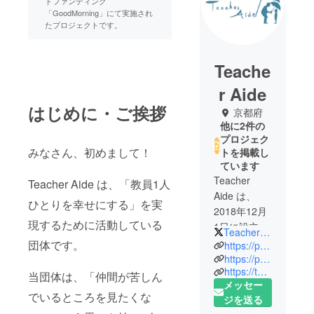
ドファンディング
「GoodMorning」にて実施され
たプロジェクトです。
Teache
r Aide
はじめに・ご挨拶
京都府
他に2件の
プロジェク
みなさん、初めまして！
トを掲載し
ています
Teacher
Teacher Aide は、「教員1人
Aide は、
ひとりを幸せにする」を実
2018年12月
現するために活動している
1日に設立さ
Teacher_Aide
れた学生団
団体です。
https://peraichi.com/landing_pages/view/teacheraidekyoto
体であ
https://peraichi.com/landing_pages/view/teacheraidelabo
https://twitter.com/Teacher_Aide
り、"教員1人
当団体は、「仲間が苦しん
メッセー
ひとりを幸
でいるところを見たくな
ジを送る
せにする" の