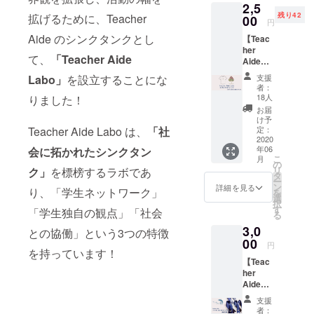
2,5
のでは
定概念にと
残り42
拡げるために、Teacher
なく、
00
円
教育関
らわれない
Aide のシンクタンクとし
【Teac
係者を
自由な発想
her
始め、
て、
「Teacher Aide
で活動をし
Aide
子ども
Laboオ
を学校
ています。
Labo」
を設立することにな
支援
リジナ
に託す
者：
ルTシャ
保護者
18人
りました！
ツ】
の
お届
Teache
方々、
け予
r Aide
Teacher Aide Labo は、
「社
地域の
定：
のオリ
2020
方々、
年06
会に拓かれたシンクタン
ジナルT
子ども
こ
月
シャツ1
たち自
の
リ
ク」
を標榜するラボであ
着をお
身と、
タ
ー
送り致
すべて
ン
詳細を見る
り、「学生ネットワーク」
を
しま
の人が
選
択
す。 教
共有し
す
「学生独自の観点」「社会
る
員を支
ている
3,0
援した
想いだ
との協働」という3つの特徴
い・応
00
と考え
円
を持っています！
援した
ていま
【Teac
いと思
す。 そ
her
う方に
んな
Aideの
ぜひ着
"Teach
アイリ
て頂き
er
支援
ボン×15
たいと
Aide"
者：