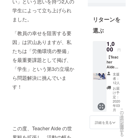
い」という思いを持つ2人の
実現を目指
していま
学生によって立ち上げられ
す。また、
リターンを
ました。
全国に34の
支部があ
選ぶ
「教員の幸せを阻害する要
り、約290名
因」は沢山ありますが、私
のメンバー
1,0
00
が在籍して
円
たちは「労働環境の整備」
います。
【Teac
を最重要課題として掲げ、
her
「教員（志
Aideの
「学生」という第3の立場か
望学生）の
アイリ
支援
意識改革」
ボン×2
ら問題解決に挑んでいま
者：
＋お礼
12人
「教育を社
す！
のお手
お届
会の関心ご
紙】
け予
「学校
とに」「愛
定：
の先生
2020
にあふれる
年03
を助け
こ
月
コミュニ
たい」
の
リ
という
ティの創
タ
ー
想いは
ン
詳細を見る
造」という3
を
私たち
選
この度、Teacher Aide の世
択
つのアプ
学生だ
す
る
けのも
界観を拡張し、活動の幅を
ローチで固