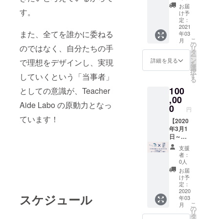
の想い
施】
まれま
ば、
き、記
お届
を形に
す。
Teache
すが、
SHOW
け予
事にさ
したア
r
30000
定：
ROOM
せて頂
イリボ
Aide、
2021
円を超
にも出
きま
また、全てを誰かに委ねる
ン (藍リ
年03
もしく
える場
演して
す。
こ
ボン・
月
は全国
合は別
の
くださ
120人を
のではなく、自分たちの手
リ
愛リボ
各地に
途相談
タ
い。多
超える
ー
ン) 2個
ある支
させて
ン
くの方
詳細を見る
で理想をデザインし、実現
メン
を
をリ
部（25
くださ
選
にご紹
バーと
択
ターン
都府
い。 ※
していくという「当事者」
す
介でき
Teache
る
として
県）と
できる
ると思
r Aide
差し上
100
としての意識が、Teacher
コラボ
だけ安
いま
の拡散
げま
してイ
,00
く済む
す。 ※
力を
す。 1
Aide Labo の原動力となっ
ベント
手段で
0
交通費
使っ
円
つは自
を作り
いきま
等も含
て、多
ています！
分自身
上げる
【2020
す。 ※
まれま
くの人
が身に
ことが
年3月1
公序良
すが、
に読ん
付け、
できる
日～
俗に反
20000
で頂け
もう1つ
権利で
2021年
する内
円を超
る記事
支援
は想い
す。
2月28日
容など
える場
になる
者：
を共有
Teache
Teache
はお受
合は別
0人
かと思
したい
r Aide
r Aide
けでき
途相談
いま
お届
方に差
はこれ
全イベ
ませ
させて
け予
す。 ※
し上げ
まで特
ントの
ん。
定：
くださ
備考欄
てくだ
徴的な
協賛と
2020
い。 ※
に連絡
スケジュール
さい。
年03
企画・
して紹
できる
の取り
こ
月
コラボ
介】 約
の
だけ安
やすい
リ
を多数
1年間
タ
く済む
SNSア