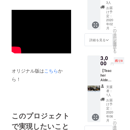
＋お礼
思って
の想い
3人
のお手
おりま
を形に
お届
紙】
す。 美
したア
け予
「学校
術を専
定：
イリボ
の先生
2020
攻する
ン (藍リ
年02
を助け
学生に
ボン・
こ
月
たい」
よるデ
の
愛リボ
リ
という
ザイン
タ
ン) 2個
ー
想いは
で、素
ン
をリ
詳細を見る
を
私たち
敵な仕
選
ターン
択
学生だ
上がり
す
として
る
けのも
になる
差し上
3,0
のでは
ことは
げま
残り9
なく、
00
お約束
す。 1
円
教育関
しま
つは自
オリジナル版は
こちら
か
【Teac
係者を
す。
分自身
her
始め、
が身に
ら！
Aide
子ども
付け、
Meeting
を学校
もう1つ
支援
へご招
に託す
は想い
者：
待＋
保護者
1人
を共有
Teache
の
したい
お届
r Aide
方々、
け予
方に差
のアイ
地域の
定：
し上げ
リボン
2020
方々、
このプロジェクト
てくだ
年06
×2】
子ども
さい。
こ
月
➀Teach
たち自
の
精いっ
で実現したいこと
リ
er Aide
身と、
タ
ぱいの
ー