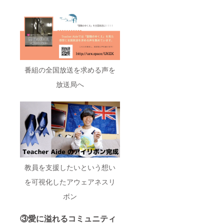
たいと
思いま
す。 ※
公序良
俗に反
する内
容など
はお受
けでき
番組の全国放送を求める声を
ませ
放送局へ
ん。
教員を支援したいという想い
を可視化したアウェアネスリ
ボン
③愛に溢れるコミュニティ