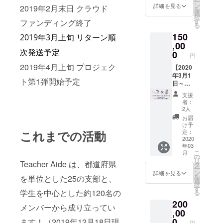
ー
を行っ
Teache
ン
手段で
詳細を見る
カウン
2019年2月末日 クラウド
を
てきま
r Aide
選
いきま
トとID
択
した。
のイベ
す
ファンディング終了
す。 ※
を載せ
る
そのど
ントフ
公序良
て頂け
150
れもが
ライ
2019年3月上旬 リターン順
俗に反
ると幸
「やら
ヤーや
,00
する内
いで
次発送予定
ないと
パンフ
0
容など
す。 ※
円
いけな
レッ
はお受
公序良
2019年4月上旬 プロジェク
いこ
ト、当
【2020
けでき
俗に反
と」よ
日の配
年3月1
ませ
する内
ト第1弾開始予定
りも
布資料
日～
ん。
容など
「やり
などに
2022年
はお受
支援
たいこ
協賛と
2月28日
けでき
者：
と」を
して名
Teache
2人
ませ
重視し
前やロ
r Aide
ん。
お届
て、楽
ゴを入
全イベ
け予
しみな
れさせ
ントの
これまでの活動
定：
がら作
て頂
協賛と
2020
年03
り上げ
き、イ
して紹
こ
月
てきま
ベント
介】 約
の
リ
Teacher Aide は、都道府県
した。
時にも
2年間
タ
ー
Teache
紹介さ
Teache
ン
詳細を見る
を
を単位とした25の支部と、
r Aide
せて頂
r Aide
選
択
の想い
きま
のイベ
す
学生を中心とした約120名の
る
に共感
す。イ
ントフ
200
して、
ベント
ライ
メンバーから成り立ってい
一緒に
は
ヤーや
,00
楽しく
Twitter
パンフ
0
ます！（2019年12月18日現
円