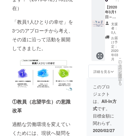
イベン
、イン
レッ
ト企
スタグ
ト、当
【2020
在）
画・実
ラム、
日の配
年3月1
施を
Facebo
布資料
日～
「教員1人ひとりの幸せ」を
行って
okと
などに
2023年
支援
くださ
いった
協賛と
2月28日
者：
3つのアプローチから考え、
る企業
SNSに
して名
Teache
0人
さん・
加え、
前やロ
r Aide
お届
その道に沿って活動を展開
団体さ
Peatix
ゴを入
全イベ
け予
ん・個
やこく
れさせ
ントの
定：
してきました。
人の
ちーず
て頂
協賛と
2020
年03
方、よ
等のイ
き、イ
して紹
こ
月
ろしく
ベント
ベント
介】 約
の
リ
お願い
管理
時にも
3年間
タ
ー
いたし
サービ
紹介さ
Teache
ン
詳細を見る
を
ます。
スを最
せて頂
r Aide
選
択
※備考欄
大限に
きま
のイベ
す
る
にどの
利用し
す。イ
ントフ
このプロ
ような
て告知
ベント
ライ
ジェクト
企業・
してい
は
ヤーや
団体・
きま
Twitter
パンフ
①教員（志望学生）の意識
は、
All-In方
個人様
す。そ
、イン
レッ
式
です。
かの簡
の段階
スタグ
ト、当
改革
単な紹
でも協
ラム、
日の配
目標金額に
介とど
賛とし
Facebo
布資料
関わらず、
過酷な労働環境を変えてい
のよう
て提示
okと
などに
なイベ
してい
いった
協賛と
2020/02/27
くためには、現状へ疑問を
ントを
きま
SNSに
して名