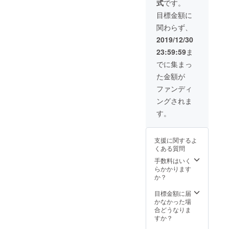
式
です。
コンキ
ノコト
目標金額に
マト煮
関わらず、
③鶏肉
のコ
2019/12/30
ショウ
23:59:59
ま
焼き ④
豚肉の
でに集まっ
マヨ
た金額が
ネーズ
焼き ⑤
ファンディ
牛肉の
ングされま
バター
焼き ⑥
す。
高級
チーズ
ABC ⑦
支援に関するよ
ドライ
くある質問
フルー
ツ１２
手数料はいく
３ ⑧
らかかります
ミック
か？
スナッ
ツ ➈
目標金額に届
フォア
かなかった場
グラト
合どうなりま
リュフ
すか？
炊き込