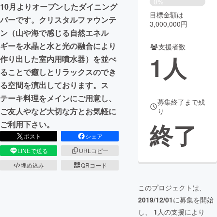
0%
10月よりオープンしたダイニング
目標金額は
まちづくり・地域活性化
バーです。クリスタルファウンテ
3,000,000円
ン（山や海で感じる自然エネル
ギーを水晶と水と光の融合により
支援者数
CAMPFIRE for Social Good
CAMPFIRE Creation
1
人
作り出した室内用噴水器）を並べ
CAMPFIREふるさと納税
machi-ya
コミュニティ
ることで癒しとリラックスのでき
る空間を演出しております。ス
テーキ料理をメインにご用意し、
募集終了まで残
ご友人やなど大切な方とお気軽に
り
終了
ご利用下さい。
ポスト
シェア
LINEで送る
URLコピー
埋め込み
QRコード
このプロジェクトは、
2019/12/01
に募集を開始
し、
1
人の支援により