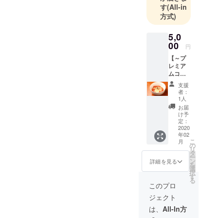
す
(All-in
方式)
5,0
00
円
【～プ
レミア
ムコー
ス×2時
支援
間30分
者：
飲み放
1人
題～
お届
全10品
け予
メイン
定：
は「鶏
2020
年02
豚牛ス
こ
月
テー
の
リ
キ」５
タ
ー
０００
ン
詳細を見る
を
円】 ～
選
択
コース
す
る
内容～
このプロ
①海鮮
ジェクト
サラダ
②チー
は、
All-In方
ズベー