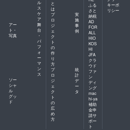
ル
と
キーポ
ふる
ス
は
リシー
さと
ケ
プ
実
納税
ア
ロ
施
AD
アー
舞
ジ
事
FOR
ト・
台
ェ
例
ALL
写真
・
ク
HIO
パ
ト
KOS
フ
の
HI
ォ
作
JFA
ー
り
クラ
マ
方
ウド
ン
プ
統
ファ
ス
ロ
計
ン
ソー
ジ
デ
ディ
シャ
ェ
ー
ング
ル
ク
タ
mac
グッ
ト
hi-ya
ド
の
補助
広
金申
め
請サ
方
ポー
ト