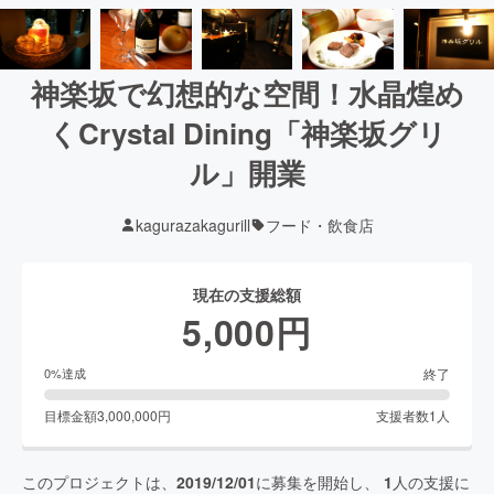
神楽坂で幻想的な空間！水晶煌め
くCrystal Dining「神楽坂グリ
ル」開業
kagurazakagurill
フード・飲食店
現在の支援総額
5,000
円
終了
0
%達成
目標金額
3,000,000
円
支援者数
1
人
このプロジェクトは、
2019/12/01
に募集を開始し、
1
人の支援に