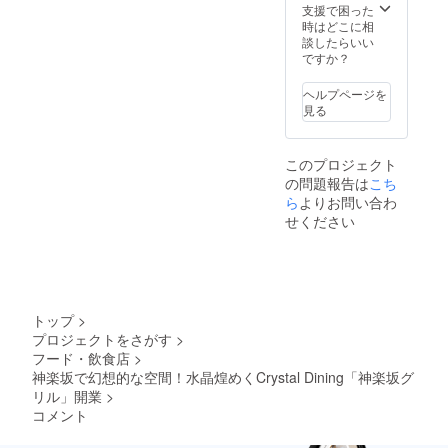
みご飯
支援で困った
⑩１日
時はどこに相
お疲れ
談したらいい
様でし
ですか？
たスー
プ 内装
ヘルプページを
工事が
見る
完了次
第随
時、予
このプロジェクト
約受付
の問題報告は
こち
致しま
す。 ご
ら
よりお問い合わ
支援頂
せください
ける方
はメー
ルアド
レスの
記載
と、 備
トップ
>
考欄に
プロジェクトをさがす
>
お名前
フード・飲食店
>
の記載
をお願
神楽坂で幻想的な空間！水晶煌めくCrystal Dining「神楽坂グ
い致し
リル」開業
>
ます。
コメント
有効期
限：20