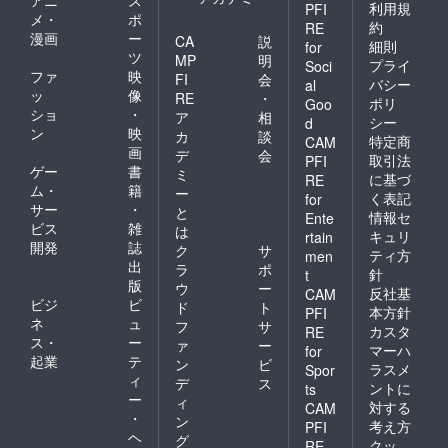
アニ
ス
利用規
PFI
メ・
ポ
約
RE
漫画
ー
CA
説
細則
for
ツ
MP
明
プライ
Soci
ファ
映
FI
会
バシー
al
ッ
像
RE
・
ポリ
Goo
ショ
・
ア
相
シー
d
ン
映
カ
談
特定商
CAM
画
デ
会
取引法
PFI
ゲー
書
ミ
に基づ
RE
ム・
籍
ー
く表記
for
サー
・
と
情報セ
Ente
ビス
雑
は
キュリ
rtain
開発
誌
ク
サ
ティ方
men
出
ラ
ポ
針
t
版
ウ
ー
反社基
CAM
ビジ
ビ
ド
ト
本方針
PFI
ネ
ュ
フ
サ
カスタ
RE
ス・
ー
ァ
ー
マーハ
for
起業
テ
ン
ビ
ラスメ
Spor
ィ
デ
ス
ントに
ts
ー
ィ
対する
CAM
・
ン
考え方
PFI
ヘ
グ
クッ
RE