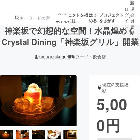
新
ロ
規
グ
会
プロジェクトを掲
はじ
プロジェクト
/
載するには
める
をさがす
イ
員
ン
登
神楽坂で幻想的な空間！水晶煌めく
録
Crystal Dining「神楽坂グリル」開業
人気のプロ
注目のリ
注目の新着プロ
募集終了が近いプ
もうすぐ公開
kagurazakagurill
フード・飲食店
ジェクト
ターン
ジェクト
ロジェクト
されます
アート・写真
音楽
現在の支援総
額
5,00
テクノロジー・ガジェット
ゲーム・サ
0
円
映像・映画
書籍・雑誌
ビジネス・起業
チャレンジ