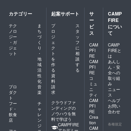
カテゴリー
起案サポート
サ
CAMP
ー
FIRE
テク
ま
プ
ス
ビ
につい
ノロ
ち
ロ
タ
ス
て
ジー
づ
ジ
ッ
・ガ
く
ェ
フ
CAM
CAMP
ジェ
り
ク
に
PFI
FIREと
ット
・
ト
相
RE
は
地
を
談
CAM
あんし
域
作
す
PFI
ん・安
活
る
る
RE
全への
性
資
コ
取り組
化
料
ミュ
み
プロ
音
請
ニ
ニュー
ダク
楽
求
ティ
ス
ト
CAM
ヘルプ
クラウドファ
フー
チ
PFI
お問い
ンディングの
ド・
ャ
RE
合わせ
ノウハウを無
飲食
レ
Crea
料で学ぼう
店
ン
tion
各種規定
CAMPFIRE
ジ
CAM
アカデミー