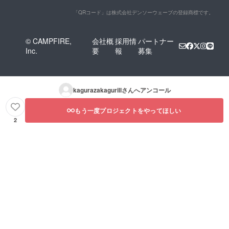
「QRコード」は株式会社デンソーウェーブの登録商標です。
© CAMPFIRE,
会社概
採用情
パートナー
Inc.
要
報
募集
kagurazakagurill
さんへアンコール
もう一度プロジェクトをやってほしい
2