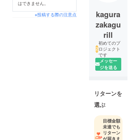
はできません。
kagura
※投稿する際の注意点
zakagu
rill
初めてのプ
ロジェクト
です
メッセー
ジを送る
リターンを
選ぶ
目標金額
未達でも
リターン
が届きま