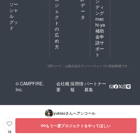
ン
ソー
ジ
デ
ディ
シャ
ェ
ー
ング
ル
ク
タ
mac
グッ
ト
hi-ya
ド
の
補助
広
金申
め
請サ
方
ポー
ト
「QRコード」は株式会社デンソーウェーブの登録商標です。
© CAMPFIRE,
会社概
採用情
パートナー
Inc.
要
報
募集
yukiao
さんへアンコール
もう一度プロジェクトをやってほしい
18