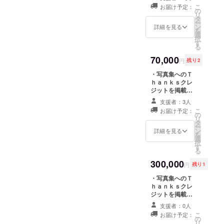
だけます）撮影
す。 ・サイン付
こ
お届け予定：
場所、時間は提
き写真集をプレ
の
リ
示した複数の候
ゼントさせてい
タ
ー
補から選択いた
ただきます。 ・
ン
詳細を見る
を
だけます。 ・写
青山裕企があな
選
択
真集にあなたの
たの「ソラリー
す
る
「ソラリーマン
マン写真」を撮
写真」を掲載さ
影し、撮影した
70,000
円
残り2
せていただきま
データをプレゼ
す。
ントさせていた
・写真集へのＴ
だきます。
ｈａｎｋｓクレ
（データは、自
ジットを掲載さ
由にお使いいた
せていただきま
支援者：3人
だけます）撮影
す。 ・サイン付
こ
お届け予定：
場所、時間は提
き写真集をプレ
の
リ
示した複数の候
ゼントさせてい
タ
ー
補から選択いた
ただきます。 ・
ン
詳細を見る
を
だけます。 ・撮
青山裕企が10人
選
択
影した写真の１
までの各人の
す
る
種類を作品とし
「ソラリーマン
てプリント、及
写真」と集合ソ
300,000
円
残り1
び額装してプレ
ラリーマン写真
ゼントさせてい
を撮影し、撮影
・写真集へのＴ
ただきます（サ
したデータをプ
ｈａｎｋｓクレ
イズはＡ３を予
レゼントさせて
ジットを掲載さ
定）
いただきます。
せていただきま
支援者：0人
（データは、自
す。 ・サイン付
こ
お届け予定：
由にお使いいた
き写真集をプレ
の
リ