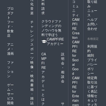
コ
取り組
化
料
ミュ
み
プロ
音
請
ニ
ニュー
ダク
楽
求
ティ
ス
ト
CAM
ヘルプ
クラウドファ
フー
チ
PFI
お問い
ンディングの
ド・
ャ
RE
合わせ
ノウハウを無
飲食
レ
Crea
料で学ぼう
店
ン
tion
各種規定
CAMPFIRE
ジ
CAM
アカデミー
アニ
ス
利用規
PFI
メ・
ポ
約
RE
漫画
ー
CA
説
細則
for
ツ
MP
明
プライ
Soci
ファ
映
FI
会
バシー
al
ッ
像
RE
・
ポリ
Goo
ショ
・
ア
相
シー
d
ン
映
カ
談
特定商
CAM
画
デ
会
取引法
PFI
ゲー
書
ミ
に基づ
RE
ム・
籍
ー
く表記
for
サー
・
と
情報セ
Ente
ビス
雑
は
キュリ
rtain
開発
誌
ク
サ
ティ方
men