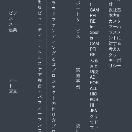
出
ラ
ポ
針
t
版
ウ
ー
反社基
CAM
ビジ
ビ
ド
ト
本方針
PFI
ネ
ュ
フ
サ
カスタ
RE
ス・
ー
ァ
ー
マーハ
for
起業
テ
ン
ビ
ラスメ
Spor
ィ
デ
ス
ントに
ts
ー
ィ
対する
CAM
・
ン
考え方
PFI
ヘ
グ
クッ
RE
ル
と
キーポ
ふる
ス
は
リシー
さと
ケ
プ
実
納税
ア
ロ
施
AD
アー
舞
ジ
事
FOR
ト・
台
ェ
例
ALL
写真
・
ク
HIO
パ
ト
KOS
フ
の
HI
ォ
作
JFA
ー
り
クラ
マ
方
ウド
ン
プ
統
ファ
ス
ロ
計