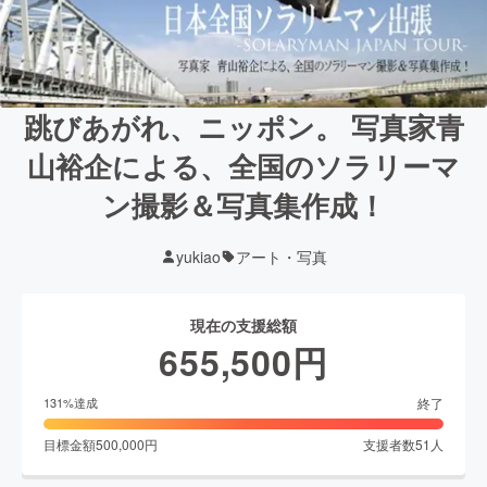
跳びあがれ、ニッポン。 写真家青
山裕企による、全国のソラリーマ
ン撮影＆写真集作成！
yukiao
アート・写真
現在の支援総額
655,500
円
終了
131
%達成
目標金額
500,000
円
支援者数
51
人