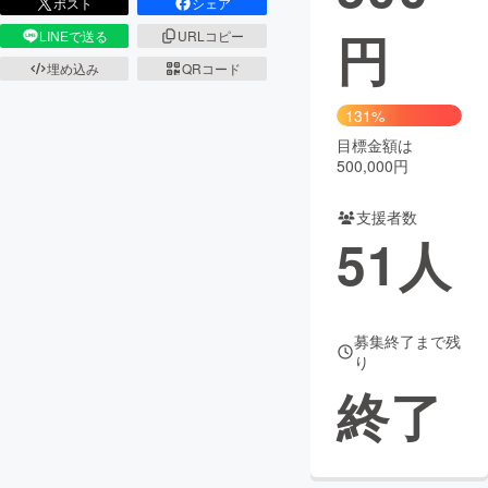
ポスト
シェア
円
LINEで送る
URLコピー
まちづくり・地域活性化
埋め込み
QRコード
CAMPFIRE for Social Good
CAMPFIRE Creation
131%
CAMPFIREふるさと納税
machi-ya
コミュニティ
目標金額は
500,000円
支援者数
51
人
募集終了まで残
り
終了