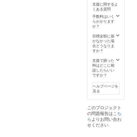
支援に関するよ
くある質問
手数料はいく
らかかります
か？
目標金額に届
かなかった場
合どうなりま
すか？
支援で困った
時はどこに相
談したらいい
ですか？
ヘルプページを
見る
このプロジェクト
の問題報告は
こち
ら
よりお問い合わ
せください