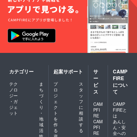
カテゴリー
起案サポート
サ
CAMP
ー
FIRE
テク
ま
プ
ス
ビ
につい
ノロ
ち
ロ
タ
ス
て
ジー
づ
ジ
ッ
・ガ
く
ェ
フ
CAM
CAMP
ジェ
り
ク
に
PFI
FIREと
ット
・
ト
相
RE
は
地
を
談
CAM
あんし
域
作
す
PFI
ん・安
活
る
る
RE
全への
性
資