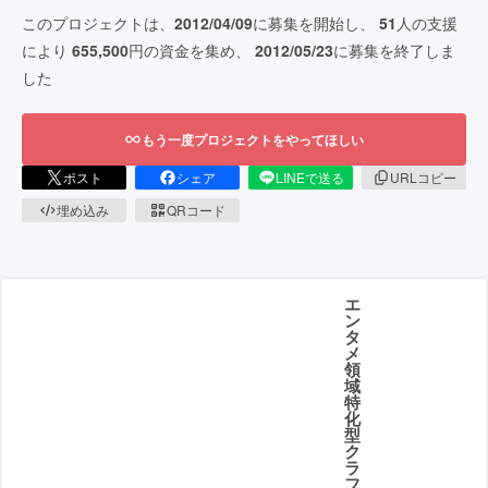
このプロジェクトは、
2012/04/09
に募集を開始し、
51
人の支援
により
655,500
円の資金を集め、
2012/05/23
に募集を終了しま
した
もう一度プロジェクトをやってほしい
ポスト
シェア
LINEで送る
URLコピー
埋め込み
QRコード
エ
ン
タ
メ
領
域
特
化
型
ク
ラ
フ