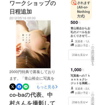
ワークショップの
されます
レックス』
した。○日時 ７月８日
(All-or-
日程追加
『少女礼
Nothing
（日）１０時～１２時○場
讃』な
方式)
2012/05/16 09:00
所 代々木公園○定員 １５
ど、“日本社
500
円
名予約はこちらからとなり
会における
青山裕企からお
記号的な存
ます。
礼のメールをお
おくりさせてい
在”をモチー
http://www.civicart.jp/668.ht
ただきます
フにした
支援者：1人
ml 申し込み時に、パトロン
こ
お届け予定：
ポートレー
の
リ
タ
ト作品を制
になった方は、campfireの
ー
ン
詳細を見る
作。
を
ユーザ名をご記入くださ
選
択
2009年より
す
る
い。
写真集など
1,000
円
2000円特典で募集しており
の著書を100
写真集へのＴｈ
冊以上刊行
ます、「青山裕企に写真を
ａｎｋｓクレ
(翻訳版も多
ジットを掲載さ
教えてもらえる特典」です
もっと見る
せていただきま
数)。
支援者：2人
す
が、5月、6月のワーク
『スクール
こ
co-baの代表、中
お届け予定：
の
リ
ショップの日程が決まりま
ガール・コ
タ
ー
村さんを撮影して
ン
詳細を見る
ンプレック
した。これ以降も随時開催
を