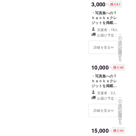
当してい
通常、３０００
3,000
円
残り81
アなどが青山さんから中村
円～４０００円
するワーク
・写真集へのＴ
さんへ提案されていき、数
ショップをこの
ｈａｎｋｓクレ
リターンを支援
ジットを掲載さ
カット撮影いたしました。
すると受けられ
せていただきま
支援者：19人
ます。 ☆ジャン
す ・サイン付き
写真は、撮影時の一コマ。
こ
お届け予定：
プ写真の撮り
写真集をプレゼ
の
リ
この写真が実際どんな作品
方、女の子のカ
ントさせていた
タ
ー
ワイイ撮り方etc
だきます。
ン
詳細を見る
を
に仕上がるのか？好ご期待
色々な写真のテ
選
択
クニックを学べ
す
です！
る
ます。
10,000
円
残り48
・写真集へのＴ
ｈａｎｋｓクレ
ジットを掲載さ
せていただきま
支援者：2人
す。 ・サイン付
こ
お届け予定：
き写真集をプレ
の
リ
ゼントさせてい
タ
ー
ただきます。 ・
ン
詳細を見る
を
展覧会、もしく
選
択
は写真集出版の
す
る
記念パーティー
に招待させてい
15,000
円
残り44
ただきます(お食