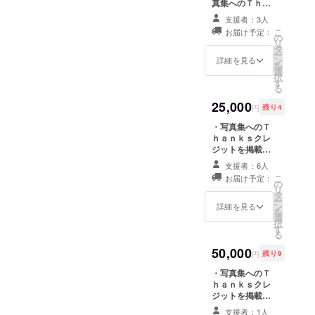
真集へのＴｈａ
315px ）のデー
ｎｋｓクレジッ
タをプレゼント
支援者：3人
トを掲載させて
させていただき
こ
お届け予定：
いただきます。
の
ます
リ
・サイン付き写
タ
ー
真集をプレゼン
ン
詳細を見る
を
トさせていただ
選
択
きます。 ・青山
す
る
裕企が２人の
「ソラリーマン
25,000
円
残り4
写真」を撮影
し、撮影した
・写真集へのＴ
データをプレゼ
ｈａｎｋｓクレ
ントさせていた
ジットを掲載さ
だきます。
せていただきま
支援者：6人
（データは、自
す。 ・サイン付
こ
お届け予定：
由にお使いいた
き写真集をプレ
の
リ
だけます）撮影
ゼントさせてい
タ
ー
場所、時間は提
ただきます。 ・
ン
詳細を見る
を
示した複数の候
青山裕企があな
選
択
補から選択いた
たの「ソラリー
す
る
だけます。
マン写真」を撮
影し、撮影した
50,000
円
残り9
データをプレゼ
ントさせていた
・写真集へのＴ
だきます。
ｈａｎｋｓクレ
（データは、自
ジットを掲載さ
由にお使いいた
せていただきま
支援者：1人