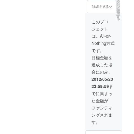
だけます）撮影
ゼントさせてい
タ
ー
場所、時間は自
ただきます。 ・
ン
詳細を見る
を
由に設定いただ
青山裕企が50人
選
択
けます。同日で
までの各人の
す
る
の撮影となりま
「ソラリーマン
このプロ
す。 ・撮影した
写真」と集合ソ
ジェクト
集合写真の１種
ラリーマン写真
類を作品として
を撮影し、撮影
は、All-or-
プリント、及び
したデータをプ
Nothing方式
額装してプレゼ
レゼントさせて
ントさせていた
いただきます。
です。
だきます（サイ
（データは、自
目標金額を
ズはＡ３を予
由にお使いいた
定）
だけます）撮影
達成した場
場所、時間は自
合にのみ、
由に設定いただ
けます。同日で
2012/05/23
の撮影となりま
23:59:59
ま
す。 ・撮影した
集合写真の１種
でに集まっ
類を作品として
た金額が
プリント、及び
額装してプレゼ
ファンディ
ントさせていた
ングされま
だきます（サイ
ズはＡ３を予
す。
定）