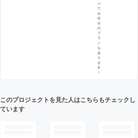
べ
て
お
任
せ
の
プ
ラ
ン
も
あ
り
ま
す
！
このプロジェクトを見た人はこちらもチェックし
ています