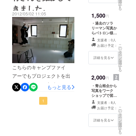
選
択
ス』は、
す
きました。
していきますので、興味あ
る
2013年に映
2012/05/02 11:05
1,500
る方はぜひ特典ご検討くだ
円
画化。
・過去のソラ
写真集は累
さい。1回目：5月26日
リーマン写真か
計10万部以
（土）10時～12時2回目：6
らパトロン様限
上のベスト
定のディスク
支援者：0人
月16日（土）10時～12時場
トップ壁紙３枚
セラーとな
こ
お届け予定：
をプレゼント・
の
所：代官山通常の料金：
リ
る。
写真集へのＴｈ
タ
ー
ａｎｋｓクレ
吉高由里
ン
詳細を見る
3,000円定員：16名通常
を
ジットを掲載さ
選
子・指原莉
択
3000円なので、こちらで
こちらのキャンプファイ
せていただきま
す
る
乃・生駒里
す。
2000円の特典で支援いただ
アーでもプロジェクトを出
2,000
奈・オリエ
円
ければ1000円お得です。
されていた、co-ba(
ンタルラジ
・青山裕企から
もっと見る
写真をワーク
オなど、時
http://co-ba.jp/ )の代表の中村
ショップで習う
代のアイコ
ことができま
さんを撮影してきました。
1
支援者：8人
ンとなる俳
す。 ☆ワーク
こ
お届け予定：
撮影場所は、co-baの先月Ｏ
ショップは、年
の
優・アイド
リ
数回開催予定で
タ
ル・タレン
ー
ＰＥＮしたばかりのco-baラ
す。希望者には
ン
詳細を見る
を
トの写真集
開催の御案内を
選
イブラリーにて。撮影時に
択
ご連絡させてい
す
の撮影を担
る
ただきます。 ☆
は、色々な飛び方のアイデ