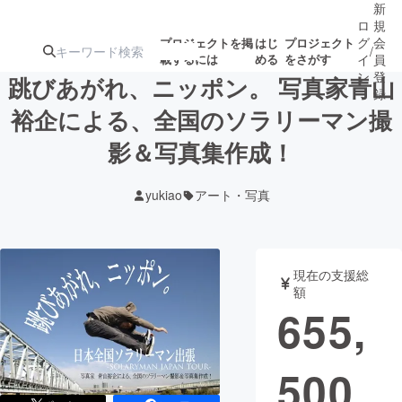
新
ロ
規
グ
会
プロジェクトを掲
はじ
プロジェクト
/
載するには
める
をさがす
イ
員
ン
登
跳びあがれ、ニッポン。 写真家青山
録
裕企による、全国のソラリーマン撮
影＆写真集作成！
人気のプロ
注目のリ
注目の新着プロ
募集終了が近いプ
もうすぐ公開
ジェクト
ターン
ジェクト
ロジェクト
されます
yukiao
アート・写真
アート・写真
音楽
現在の支援総
テクノロジー・ガジェット
ゲーム・サ
額
655,
映像・映画
書籍・雑誌
500
ビジネス・起業
チャレンジ