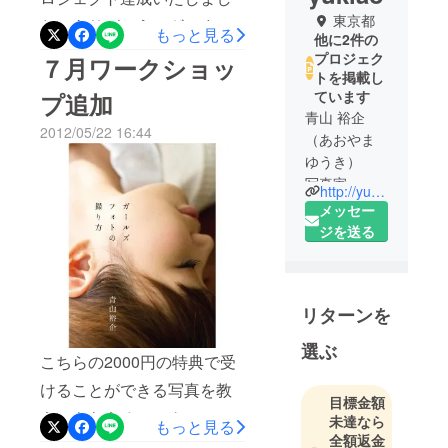
東京都
た。ありがとうございま
もっと見る
他に2件の
す！こちらでは、今後の撮
プロジェク
７月ワークショッ
トを掲載し
影のレポートなども継続し
ています
プ追加
て公開させていただければ
青山 裕企
2012/05/22 16:44
と思います。ご支援いただ
（あおやま
ゆうき）
いた方には、撮影日程の調
写真家
http://yukiao.jp/
整など別途ご連絡させてい
メッセー
ただければと思いますの
1978年、愛
ジを送る
で、今後ともよろしくお願
知県名古屋
市生まれ。
いいたします。
2007年、キ
リターンを
ヤノン写真
新世紀優秀
選ぶ
賞受賞。
こちらの2000円の特典で受
『ソラリー
けることができる写真を教
目標金額
マン』『ス
えてもらえるワークショッ
未達なら
もっと見る
クールガー
全額返金
プの日程を以下に追加しま
ル・コンプ