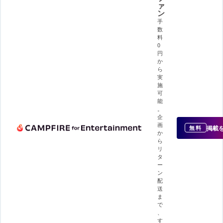
ァ
ン
手
数
料
0
円
か
ら
実
施
可
能
。
企
画
掲載
無料
か
ら
リ
タ
ー
ン
配
送
ま
で
、
す