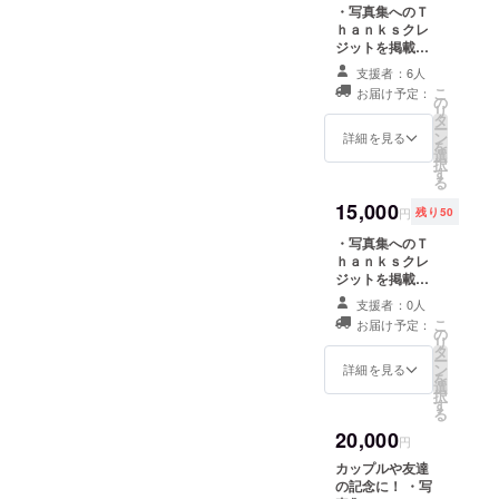
事、お飲み物も
・写真集へのＴ
ご用意いたしま
ｈａｎｋｓクレ
す。) ・パー
ジットを掲載さ
ティーについて
せていただきま
支援者：6人
は来年の開催に
す。 ・サイン付
こ
お届け予定：
なります。日時
き写真集をプレ
の
リ
や詳細が決まり
ゼントさせてい
タ
ー
次第こちらから
ただきます。 ・
ン
詳細を見る
を
メッセージを差
青山裕企があな
選
択
し上げます。
たの「ソラリー
す
る
マン写真」を撮
影し、撮影した
15,000
円
残り50
データをプレゼ
ントさせていた
・写真集へのＴ
だきます。
ｈａｎｋｓクレ
（データは、自
ジットを掲載さ
由にお使いいた
せていただきま
支援者：0人
だけます）撮影
す。 ・サイン付
こ
お届け予定：
場所、時間は提
き写真集をプレ
の
リ
示した複数の候
ゼントさせてい
タ
ー
補から選択いた
ただきます。 ・
ン
詳細を見る
を
だけます。
青山裕企があな
選
択
たの「ソラリー
す
る
マン写真」を撮
20,000
影し、
円
Facebook用の
カップルや友達
カバー画像
の記念に！ ・写
（851px ×