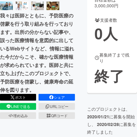
3,000,000円
まちづくり・地域活性化
我々は医師とともに、予防医療の
支援者数
啓蒙を行う取り組みを行っており
0
人
CAMPFIRE for Social Good
CAMPFIRE Creation
ます。出所の分からない記事や、
CAMPFIREふるさと納税
machi-ya
コミュニティ
誤った医療情報を意図的に出して
いるWebサイトなど、情報に溢れ
募集終了まで残
た今だからこそ、確かな医療情報
り
が求められています。医師と共に
終了
立ち上げたこのプロジェクトで、
予防医療を啓蒙し、健康寿命の延
伸を図ります。
ポスト
シェア
LINEで送る
URLコピー
このプロジェクトは、
埋め込み
QRコード
2020/01/21
に募集を開始
し、
2020/02/28
に募集を
終了しました