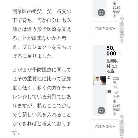
円 オン
い頂け
定：
ライ
2020
るマグ
開業医の祖父、父、叔父の
年02
ン、ま
カップ
こ
月
たは電
をお届
の
下で育ち、何か自分にも医
リ
話での
けさせ
タ
ー
取材で
ていた
ン
師とは違う形で医療を支え
詳細を見る
を
支援者
だきま
選
択
様の施
ることが出来ないかと考
す。 デ
す
る
設と先
ザイン
え、プロジェクトを立ち上
50,
生のご
はイ
紹介を
000
メージ
円
げるに至りました。
させて
とな
訪問取
いただ
り、お
材によ
きま
届けす
まだまだ予防医療に関して
る施設
す。 記
るデザ
紹介記
事イ
インと
はその重要性に比べて認知
支援
事の掲
メージ
は異な
者：
載
はこち
度も低く、多くの方がチャ
りま
0人
50,000
ら
す。 お
お届
円 訪問
レンジしている分野ではあ
https://
気持ち
け予
での取
osaka-
定：
ばかり
りますが、私もここで少し
材で支
2020
kenko.n
の品に
年02
援者様
et/clinic
はなり
でも新しい風を入れること
こ
月
の施設
/clinic0
の
ます
リ
と先生
04151/
タ
が、是
ができればと考えておりま
ー
のご紹
こちら
ン
非お使
詳細を見る
を
介をさ
から必
選
いいた
す。
択
せてい
要情報
す
だける