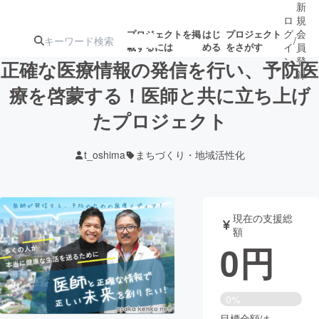
新
ロ
規
グ
会
プロジェクトを掲
はじ
プロジェクト
/
載するには
める
をさがす
イ
員
ン
登
正確な医療情報の発信を行い、予防医
録
療を啓蒙する！医師と共に立ち上げ
たプロジェクト
人気のプロ
注目のリ
注目の新着プロ
募集終了が近いプ
もうすぐ公開
ジェクト
ターン
ジェクト
ロジェクト
されます
t_oshima
まちづくり・地域活性化
アート・写真
音楽
現在の支援総
テクノロジー・ガジェット
ゲーム・サ
額
0
円
映像・映画
書籍・雑誌
0%
ビジネス・起業
チャレンジ
目標金額は