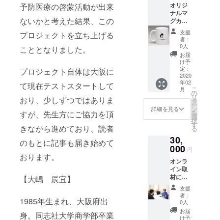
オリジ
予防医療の啓蒙活動が出来
ナルマ
ないかと考えた結果、この
グカッ
プをお
支援
プロジェクトを立ち上げる
届け致
者：
しま
0人
こととなりました。
す。 医
お届
療従事
け予
者様以
定：
プロジェクト自体は大阪に
外の個
2020
年02
人様、
て現在テストスタートして
こ
月
施設と
の
リ
おり、少しずつではありま
しての
タ
ー
ご支援
ン
詳細を見る
を
すが、先生方にご協力を頂
はいた
選
択
だけな
す
きながら進めており、読者
る
いが個
30,
人での
のもとに記事も届き始めて
ご支援
000
円
を頂け
おります。
オンラ
る医療
イン取
従事者
材によ
様への
【大嶋 辰宜】
る施設
感謝の
支援
紹介記
お気持
者：
1985年生まれ、大阪府出
事の掲
ちとし
0人
載
て、日
お届
身。同志社大学商学部卒業
30,000
頃お使
け予