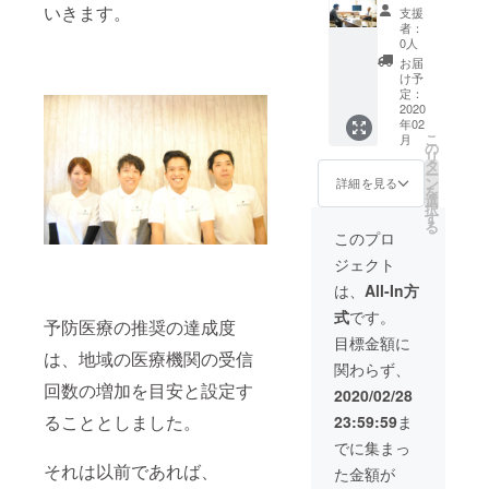
をさせ
紹介記
たって
て頂い
いきます。
支援
ていた
事とリ
のお写
た画像
者：
だきま
ンクバ
真はこ
を御送
0人
す。 記
ナーの
ちらで
付下さ
お届
事イ
トップ
撮影さ
い。 作
け予
メージ
ページ
せて頂
定：
成した
はこち
掲載
2020
きま
記事に
年02
ら
120,000
す。 撮
関しま
こ
月
https://
円 訪問
影を特
の
して
リ
osaka-
での取
に希望
タ
は、サ
ー
kenko.n
材で支
される
ン
イトが
詳細を見る
を
et/clinic
援者様
箇所
選
存続す
択
/clinic0
の施設
や、避
す
る限り
る
04151/
と先生
けてほ
無償で
このプロ
施設
のご紹
しい箇
いつで
ジェクト
紹介記
介に加
所のご
も修正
事
えて、
希望も
させて
は、
All-In方
https://
Web
ご遠慮
いただ
式
です。
osaka-
ページ
無くお
きます
予防医療の推奨の達成度
kenko.n
のトッ
伝え下
のでご
目標金額に
et/deca
プにて
さい。
は、地域の医療機関の受信
安心下
関わらず、
yed-
バナー
読者の
さい。
回数の増加を目安と設定す
tooth01
を掲載
関心が
また、
2020/02/28
/ 専門
をさせ
高い撮
作成後
ることとしました。
23:59:59
ま
分野の
ていた
影箇所
に許可
紹介記
だきま
をお伝
を得て
でに集まっ
事 こち
す。 バ
えいた
からの
それは以前であれば、
た金額が
らから
ナーは
しま
公開と