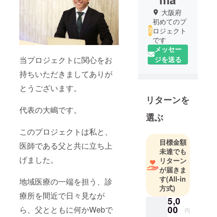
大阪府
初めてのプ
ロジェクト
です
メッセー
ジを送る
当プロジェクトに関心をお
持ちいただきましてありが
とうございます。
リターンを
代表の大嶋です。
選ぶ
このプロジェクトは私と、
目標金額
医師である父と共に立ち上
未達でも
げました。
リターン
が届きま
す
(All-in
地域医療の一端を担う、診
方式)
療所を間近で日々見なが
5,0
00
ら、父とともに何かWebで
円