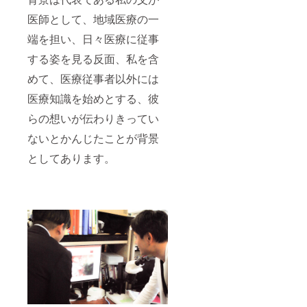
いただ
や、避
きます
けてほ
医師として、地域医療の一
のでご
しい箇
安心下
所のご
端を担い、日々医療に従事
さい。
希望も
する姿を見る反面、私を含
また、
ご遠慮
作成後
無くお
めて、医療従事者以外には
に許可
伝え下
を得て
さい。
医療知識を始めとする、彼
からの
読者の
公開と
関心が
らの想いが伝わりきってい
致しま
高い撮
すの
影箇所
ないとかんじたことが背景
で、こ
をお伝
ちらも
えいた
としてあります。
ご安心
しま
下さ
す。 作
い。 ※
成した
ご訪問
記事に
させて
関しま
いただ
して
くにあ
は、サ
たり生
イトが
じる交
存続す
通費は
る限り
ご支援
無償で
金に含
いつで
まれて
も修正