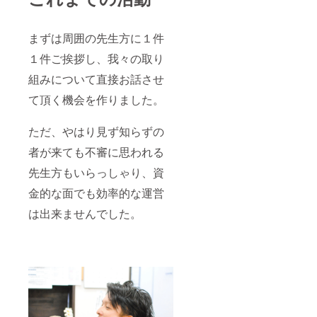
まれて
おりま
す。 ※
まずは周囲の先生方に１件
取材エ
リアは
１件ご挨拶し、我々の取り
日本国
内とさ
組みについて直接お話させ
せてい
ただき
て頂く機会を作りました。
ます。
ただ、やはり見ず知らずの
者が来ても不審に思われる
先生方もいらっしゃり、資
金的な面でも効率的な運営
は出来ませんでした。