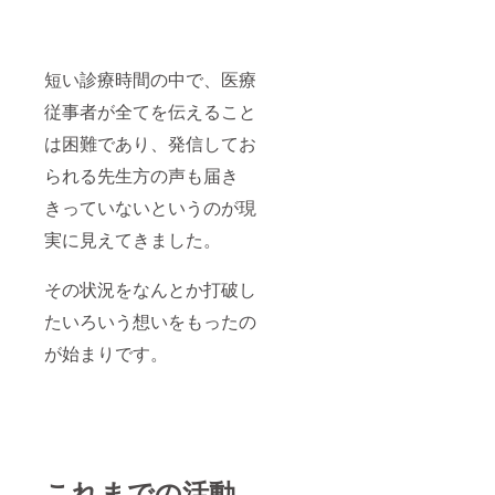
おりま
させて
す。 ※
いただ
取材エ
きます
リアは
のでご
日本国
安心下
短い診療時間の中で、医療
内とさ
さい。
従事者が全てを伝えること
せてい
また、
ただき
作成後
は困難であり、発信してお
ます。
に許可
を得て
られる先生方の声も届き
からの
公開と
きっていないというのが現
致しま
すの
実に見えてきました。
で、こ
ちらも
その状況をなんとか打破し
ご安心
下さ
たいろいう想いをもったの
い。 ※
ご訪問
が始まりです。
させて
いただ
くにあ
たり生
じる交
通費は
ご支援
金に含
これまでの活動