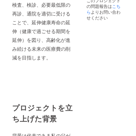
このプロジェクト
けてほ
らから
ご安心
検査、検診、必要最低限の
の問題報告は
こち
しい箇
必要情
下さ
所のご
報を事
ら
よりお問い合わ
い。 ※
再診、通院を適切に受ける
希望も
前にお
ご訪問
せください
ご遠慮
伝え
させて
ことで、延伸健康寿命の延
無くお
し、そ
いただ
伝え下
ちらの
伸（健康で過ごせる期間を
くにあ
さい。
内容に
たり生
延伸）を図り、高齢化が進
読者の
沿って
じる交
関心が
訪問で
通費は
み続ける未来の医療費の削
高い撮
お話を
ご支援
影箇所
お伺い
金に含
減を目指します。
をお伝
致しま
まれて
えいた
す。 ま
おりま
しま
た掲載
す。 ※
す。 作
にあ
取材エ
成した
たって
リアは
記事に
のお写
日本国
関しま
真はこ
内とさ
して
ちらで
せてい
は、サ
撮影さ
ただき
イトが
せて頂
ます。
プロジェクトを立
存続す
きま
る限り
す。 撮
ち上げた背景
無償で
影を特
いつで
に希望
も修正
される
させて
箇所
背景は代表である私の父が