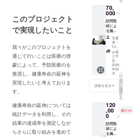
る
ただき
を事前
と嬉し
70,
ます。
にお伝
く思い
記事イ
000
えし、
ます。
円
このプロジェクト
メージ
そちら
訪問取
はこち
の内容
材によ
ら
に沿っ
で実現したいこと
る施設
https://
てお電
紹介記
osaka-
話でお
支援
事と専
kenko.n
話をお
者：
門分野
et/clinic
我々がこのプロジェクトを
伺い致
0人
に関す
/clinic0
しま
お届
る記事
通じて行いことは医療の啓
04151/
す。 ま
け予
の掲
こちら
定：
た掲載
蒙によって、予防医療のを
載
2020
から必
にあ
年02
70,000
要情報
たって
推奨し、健康寿命の延伸を
こ
月
円 訪問
を事前
の
のお写
リ
での取
にお伝
タ
真はお
実現したいと考えておりま
ー
材で支
えし、
ン
電話で
詳細を見る
を
援者様
そちら
選
こちら
す。
択
の施設
の内容
す
から指
る
と先生
に沿っ
示等さ
120
のご紹
健康寿命の延伸については
て訪問
せてい
介に加
,00
でお話
ただき
残り10
統計データを利用し、その
えて、
をお伺
0
ますの
円
専門分
い致し
で、そ
結果の達成率を測定しなが
野での
訪問取
ます。
ちらに
紹介記
材によ
また掲
沿って
らさらに取り組みを進めて
事掲載
る施設
載にあ
撮影し