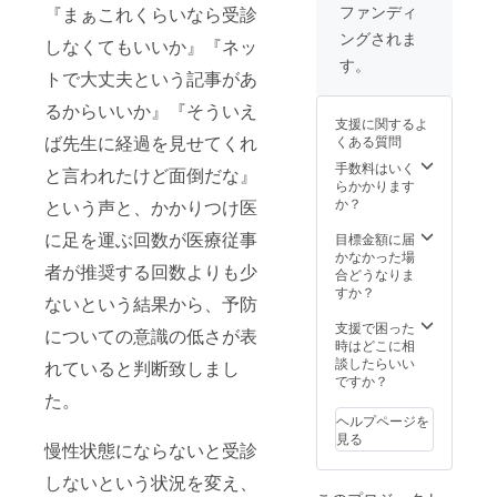
必要情
お打ち
す。 作
致しま
ファンディ
『まぁこれくらいなら受診
報を事
合わせ
成した
すの
ングされま
前にお
の上、
記事に
しなくてもいいか』『ネッ
で、こ
伝え
こちら
関しま
ちらも
す。
し、そ
で作成
トで大丈夫という記事があ
して
ご安心
ちらの
致しま
は、サ
下さ
るからいいか』『そういえ
内容に
す。 ア
イトが
い。
支援に関するよ
沿って
スペク
存続す
ば先生に経過を見せてくれ
くある質問
訪問で
ト比3:2
る限り
お話を
程度の
無償で
手数料はいく
と言われたけど面倒だな』
お伺い
バナー
いつで
らかかります
致しま
を企画
も修正
か？
という声と、かかりつけ医
す。 ま
してお
させて
た掲載
りま
に足を運ぶ回数が医療従事
いただ
目標金額に届
にあ
す。 記
きます
かなかった場
者が推奨する回数よりも少
たって
事イ
のでご
合どうなりま
のお写
メージ
安心下
すか？
ないという結果から、予防
真はこ
はこち
さい。
ちらで
ら
また、
支援で困った
についての意識の低さが表
撮影さ
https://
作成後
時はどこに相
せて頂
osaka-
に許可
談したらいい
れていると判断致しまし
きま
kenko.n
を得て
ですか？
す。 撮
et/clinic
からの
た。
影を特
/clinic0
公開と
ヘルプページを
に希望
04151/
致しま
見る
慢性状態にならないと受診
される
施設
すの
箇所
紹介記
で、こ
しないという状況を変え、
や、避
事 こち
ちらも