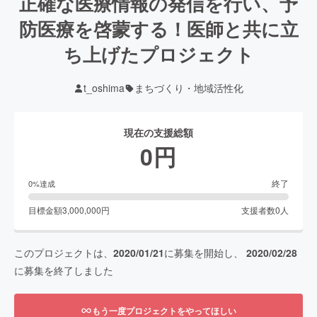
正確な医療情報の発信を行い、予
防医療を啓蒙する！医師と共に立
ち上げたプロジェクト
t_oshima
まちづくり・地域活性化
現在の支援総額
0
円
終了
0
%達成
目標金額
3,000,000
円
支援者数
0
人
このプロジェクトは、
2020/01/21
に募集を開始し、
2020/02/28
に募集を終了しました
もう一度プロジェクトをやってほしい