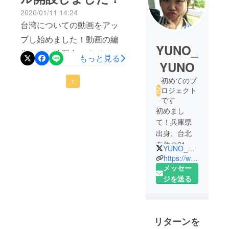
2020/01/11 14:24
台湾についての動画をアッ
プし始めました！動画の編
YUNO_
集はまだ練習中ですがぼち
もっと見る
YUNO
ぼちアップしていってます
初めてのプ
(^∇^)私の動画を見て、少し
1
ロジェクト
でも台湾に行ってみたい！
です
と思ってくれる方が増えた
初めまし
て！兵庫県
らいいな～台湾ドリンクス
出身、台北
タンド紹介動画
在住の21歳
YUNO_YUNOTaiwan
の悠乃で
https://www.instagram.com/you_know_3_
す。
メッセー
高専卒業
ジを送る
後、台湾で
ワーキング
ホリデーを
リターンを
していま