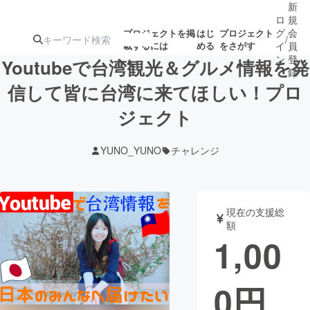
新
ロ
規
グ
会
プロジェクトを掲
はじ
プロジェクト
/
載するには
める
をさがす
イ
員
ン
登
Youtubeで台湾観光＆グルメ情報を発
録
信して皆に台湾に来てほしい！プロ
ジェクト
人気のプロ
注目のリ
注目の新着プロ
募集終了が近いプ
もうすぐ公開
ジェクト
ターン
ジェクト
ロジェクト
されます
YUNO_YUNO
チャレンジ
アート・写真
音楽
現在の支援総
テクノロジー・ガジェット
ゲーム・サ
額
1,00
映像・映画
書籍・雑誌
0
円
ビジネス・起業
チャレンジ