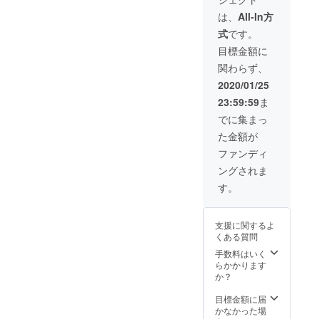
e及び
Instagr
は、
All-In方
amで公
式
です。
開予定
です
目標金額に
が、ご
関わらず、
相談に
応じま
2020/01/25
す！
23:59:59
ま
でに集まっ
た金額が
ファンディ
ングされま
す。
支援に関するよ
くある質問
手数料はいく
らかかります
か？
目標金額に届
かなかった場