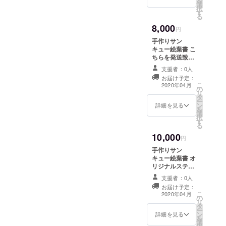
を
選
ズは直径5cmの
択
す
円形を予定して
る
おります。デザ
8,000
インは今のとこ
円
ろ1種類の予定で
手作りサン
すが変更になる
キュー絵葉書 こ
可能性がありま
ちらを発送致し
す。 ●手作りサ
ます。 ●手作り
ンキュー絵葉書
支援者：0人
サンキュー絵葉
について 手描き
お届け予定：
書・絵手紙につ
こ
の絵を描くのが
2020年04月
の
いて 手描きの絵
リ
大好きな私が支
タ
を描くのが大好
ー
援者様へありが
ン
きな私が支援者
詳細を見る
を
とうの気持ちを
選
様へありがとう
択
込めて１つ１つ
す
の気持ちを込め
る
制作します。
て１つ１つ制作
10,000
します。
円
手作りサン
キュー絵葉書 オ
リジナルステッ
カー2枚 この2つ
支援者：0人
を発送致しま
お届け予定：
す。 ●ステッ
こ
2020年04月
の
カーは私の名前
リ
タ
入りの可愛らし
ー
ン
いものをご用意
詳細を見る
を
選
致します。サイ