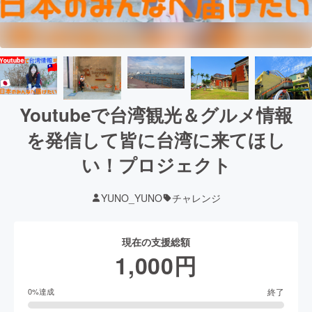
Youtubeで台湾観光＆グルメ情報
を発信して皆に台湾に来てほし
い！プロジェクト
YUNO_YUNO
チャレンジ
現在の支援総額
1,000
円
終了
0
%達成