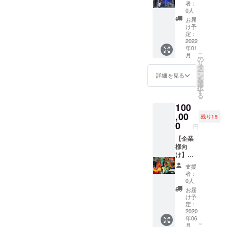
観光地
インは今のとこ
者：
いま
巡りを
0人
ろ1種類の予定で
せ。 ※
しま
すが変更になる
お届
交通
しょ
け予
可能性がありま
費・滞
う！ 日
定：
す。 ●手作りサ
在費は
程：リ
2022
ンキュー絵葉書
支援者
年01
ターン
について 手描き
様ご負
こ
月
の期限
の
の絵を描くのが
担でお
リ
はクラ
タ
大好きな私が支
願い致
ー
ウド
ン
詳細を見る
援者様へありが
しま
を
ファン
選
とうの気持ちを
す。 日
択
ディン
す
込めて１つ１つ
程及び
る
グ終了
制作します
場所は
100
後3年間
メール
とさせ
,00
残り15
にてご
て頂き
0
円
相談致
ます。
しま
※交通
【企業
す。公
費・滞
様向
共の場
在費は
け】社
で面会
支援者
名・ロ
支援
致しま
様ご負
ゴマー
者：
す。
担でお
ク・製
0人
願い致
品をPR
お届
しま
Youtub
け予
す。 日
eまたは
定：
程及び
Instagr
2020
年06
場所は
amで支
こ
月