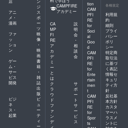
料で学ぼう
店
ン
tion
各種規定
CAMPFIRE
ジ
CAM
アカデミー
アニ
ス
利用規
PFI
メ・
ポ
約
RE
漫画
ー
CA
説
細則
for
ツ
MP
明
プライ
Soci
ファ
映
FI
会
バシー
al
ッ
像
RE
・
ポリ
Goo
ショ
・
ア
相
シー
d
ン
映
カ
談
特定商
CAM
画
デ
会
取引法
PFI
ゲー
書
ミ
に基づ
RE
ム・
籍
ー
く表記
for
サー
・
と
情報セ
Ente
ビス
雑
は
キュリ
rtain
開発
誌
ク
サ
ティ方
men
出
ラ
ポ
針
t
版
ウ
ー
反社基
CAM
ビジ
ビ
ド
ト
本方針
PFI
ネ
ュ
フ
サ
カスタ
RE
ス・
ー
ァ
ー
マーハ
for
起業
テ
ン
ビ
ラスメ
Spor
ィ
デ
ス
ントに
ts
ー
ィ