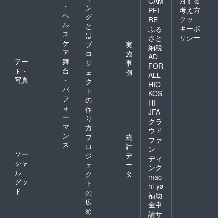
対する
CAM
・
ン
考え方
PFI
ヘ
グ
クッ
RE
ル
と
キーポ
ふる
ス
は
リシー
さと
ケ
プ
実
納税
ア
ロ
施
AD
アー
舞
ジ
事
FOR
ト・
台
ェ
例
ALL
写真
・
ク
HIO
パ
ト
KOS
フ
の
HI
ォ
作
JFA
ー
り
クラ
マ
方
ウド
ン
プ
統
ファ
ス
ロ
計
ン
ソー
ジ
デ
ディ
シャ
ェ
ー
ング
ル
ク
タ
mac
グッ
ト
hi-ya
ド
の
補助
広
金申
め
請サ