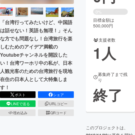
まちづくり・地域活性化
0%
目標金額は
「台湾行ってみたいけど、中国語
500,000円
は話せない！英語も無理！」そん
CAMPFIRE for Social Good
CAMPFIRE Creation
な方でも問題なし！台湾旅行を楽
CAMPFIREふるさと納税
machi-ya
コミュニティ
支援者数
1
人
しむためのアイデア満載の
Youtubeチャンネルを開設した
い！台湾ワーホリ中の私が、日本
人観光客のための台湾旅行を現地
募集終了まで残
在住の日本人として大特集しま
り
す！
終了
ポスト
シェア
LINEで送る
URLコピー
埋め込み
QRコード
このプロジェクトは、