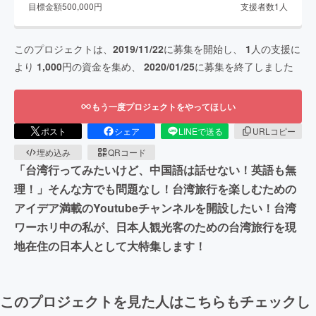
目標金額
500,000
円
支援者数
1
人
このプロジェクトは、
2019/11/22
に募集を開始し、
1
人の支援に
より
1,000
円の資金を集め、
2020/01/25
に募集を終了しました
もう一度プロジェクトをやってほしい
ポスト
シェア
LINEで送る
URLコピー
埋め込み
QRコード
「台湾行ってみたいけど、中国語は話せない！英語も無
理！」そんな方でも問題なし！台湾旅行を楽しむための
アイデア満載のYoutubeチャンネルを開設したい！台湾
ワーホリ中の私が、日本人観光客のための台湾旅行を現
地在住の日本人として大特集します！
このプロジェクトを見た人はこちらもチェックし