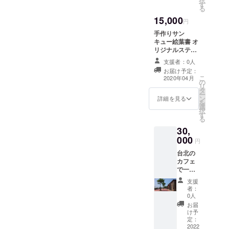
択
す
ズは直径5cmの
る
円形を予定して
15,000
おります。デザ
円
インは今のとこ
手作りサン
ろ1種類の予定で
キュー絵葉書 オ
すが変更になる
リジナルステッ
可能性がありま
カー3枚 台湾ポ
す。 ●手作りサ
支援者：0人
ストカード2枚
ンキュー絵葉書
お届け予定：
この３つを発送
こ
について 手描き
2020年04月
の
致します。 ●ス
リ
の絵を描くのが
タ
テッカーは私の
ー
大好きな私が支
ン
名前入りの可愛
詳細を見る
を
援者様へありが
選
らしいものをご
択
とうの気持ちを
す
用意致します。
る
込めて１つ１つ
サイズは直径
制作します。
30,
5cmの円形を予
000
定しておりま
円
す。デザインは
台北の
今のところ1種類
カフェ
の予定ですが変
で一緒
更になる可能性
に
があります。 ●
支援
ティー
手作りサン
者：
タイム
0人
キュー絵葉書に
を楽し
ついて 手描きの
お届
みま
け予
絵を描くのが大
しょ
定：
好きな私が支援
う！ 日
2022