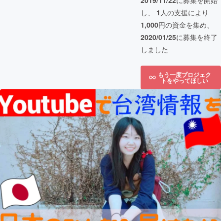
2019/11/22
に募集を開始
し、
1
人の支援により
1,000
円の資金を集め、
2020/01/25
に募集を終了
しました
もう一度プロジェク
トをやってほしい