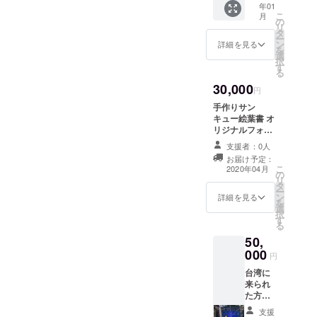
者様へありがと
年01
程：リ
うの気持ちを込
こ
月
ターン
の
めて１つ１つ制
リ
の期限
タ
作します。
ー
はクラ
ン
詳細を見る
を
ウド
選
択
ファン
す
る
ディン
30,000
グ終了
円
後3年間
手作りサン
とさせ
キュー絵葉書 オ
て頂き
リジナルフォト
ます。
アルバム（私が
支援者
支援者：0人
お気に入りの写
様が台
お届け予定：
真を30枚程度掲
湾へお
こ
2020年04月
の
載） 台湾ポスト
越しに
リ
タ
カード3枚 オリ
なられ
ー
ン
ジナルステッ
詳細を見る
た際一
を
選
カー5枚 この４
緒にカ
択
す
つを発送致しま
フェな
る
す。 ●ステッ
どへ行
50,
カーは私の名前
くとい
000
入りの可愛らし
円
うもの
いものをご用意
です。
台湾に
致します。サイ
台湾へ
来られ
ズは直径5cmの
来る際
た方、
円形を予定して
ご連絡
一緒に
おります。デザ
支援
くださ