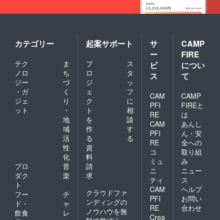
カテゴリー
起案サポート
サ
CAMP
ー
FIRE
テク
ま
プ
ス
ビ
につい
ノロ
ち
ロ
タ
ス
て
ジー
づ
ジ
ッ
・ガ
く
ェ
フ
CAM
CAMP
ジェ
り
ク
に
PFI
FIREと
ット
・
ト
相
RE
は
地
を
談
CAM
あんし
域
作
す
PFI
ん・安
活
る
る
RE
全への
性
資
コ
取り組
化
料
ミュ
み
プロ
音
請
ニ
ニュー
ダク
楽
求
ティ
ス
ト
CAM
ヘルプ
クラウドファ
フー
チ
PFI
お問い
ンディングの
ド・
ャ
RE
合わせ
ノウハウを無
飲食
レ
Crea