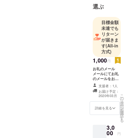
選ぶ
目標金額
未達でも
リターン
が届きま
す
(All-in
方式)
1,000
円
お礼のメール
メールにてお礼
のメールをお送
り致します。
支援者：1人
お届け予定：
こ
2020年03月
の
リ
タ
ー
ン
詳細を見る
を
選
択
す
る
3,0
00
円