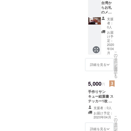
台湾か
らお礼
のメッ
セージ
支援
カード
者：
台湾か
0人
ら発送
お届
させて
け予
頂きま
定：
す。
2020
年04
こ
月
の
リ
タ
ー
ン
詳細を見る
を
選
択
す
る
5,000
円
手作りサン
キュー絵葉書 ス
テッカー1枚 こ
の2つを発送致し
支援者：0人
ます。 ●ステッ
お届け予定：
カーは私の名前
こ
2020年04月
の
入りの可愛らし
リ
タ
いものをご用意
ー
ン
致します。サイ
詳細を見る