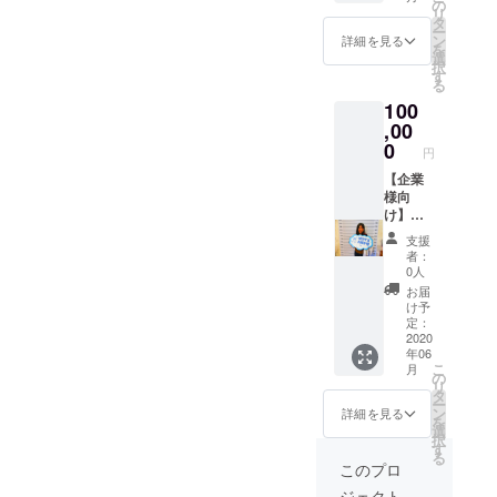
メール
援者様
の
リ
にてご
（企業
タ
ー
相談致
様）の
ン
詳細を見る
を
しま
PRをさ
選
択
す。公
せて頂
す
る
共の場
きま
100
で面会
す！ い
致しま
つ頃の
,00
す。
PRとな
0
円
るかは
クラウ
【企業
ドファ
様向
ンディ
け】企
ング終
業様の
支援
了後改
製品PR
者：
めて相
動画を
0人
談致し
一本作
お届
ます。
成 支援
け予
どうぞ
者様・
定：
よろし
企業様
2020
年06
くお願
の製品
こ
月
い致し
等のPR
の
リ
ます。
動画を
タ
ー
一本作
ン
詳細を見る
を
成させ
選
択
て頂き
す
る
ます。
このプロ
Youtub
ジェクト