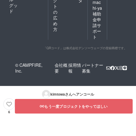
ク
タ
mac
グッ
ト
hi-ya
ド
の
補助
広
金申
め
請サ
方
ポー
ト
「QRコード」は株式会社デンソーウェーブの登録商標です。
© CAMPFIRE,
会社概
採用情
パートナー
Inc.
要
報
募集
kimtowa
さんへアンコール
もう一度プロジェクトをやってほしい
6