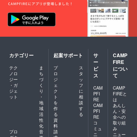
カテゴリー
起案サポート
サ
CAMP
ー
FIRE
テク
ま
プ
ス
ビ
につい
ノロ
ち
ロ
タ
ス
て
ジー
づ
ジ
ッ
・ガ
く
ェ
フ
CAM
CAMP
ジェ
り
ク
に
PFI
FIREと
ット
・
ト
相
RE
は
地
を
談
CAM
あんし
域
作
す
PFI
ん・安
活
る
る
RE
全への
性
資
コ
取り組
化
料
ミュ
み
プロ
音
請
ニ
ニュー