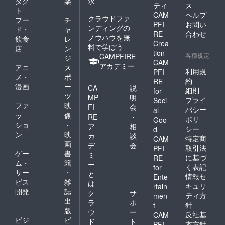
ダク
楽
求
ティ
ス
ト
CAM
ヘルプ
クラウドファ
フー
チ
PFI
お問い
ンディングの
ド・
ャ
RE
合わせ
ノウハウを無
飲食
レ
Crea
料で学ぼう
店
ン
tion
各種規定
CAMPFIRE
ジ
CAM
アカデミー
アニ
ス
利用規
PFI
メ・
ポ
約
RE
漫画
ー
CA
説
細則
for
ツ
MP
明
プライ
Soci
ファ
映
FI
会
バシー
al
ッ
像
RE
・
ポリ
Goo
ショ
・
ア
相
シー
d
ン
映
カ
談
特定商
CAM
画
デ
会
取引法
PFI
ゲー
書
ミ
に基づ
RE
ム・
籍
ー
く表記
for
サー
・
と
情報セ
Ente
ビス
雑
は
キュリ
rtain
開発
誌
ク
サ
ティ方
men
出
ラ
ポ
針
t
版
ウ
ー
反社基
CAM
ビジ
ビ
ド
ト
本方針
PFI