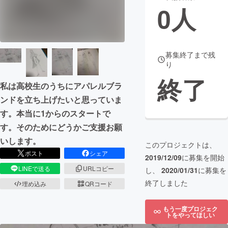
0
人
まちづくり・地域活性化
CAMPFIRE for Social Good
CAMPFIRE Creation
募集終了まで残
り
CAMPFIREふるさと納税
machi-ya
コミュニティ
終了
私は高校生のうちにアパレルブラ
ンドを立ち上げたいと思っていま
す。本当に1からのスタートで
す。そのためにどうかご支援お願
いします。
このプロジェクトは、
ポスト
シェア
2019/12/09
に募集を開始
LINEで送る
URLコピー
し、
2020/01/31
に募集を
終了しました
埋め込み
QRコード
もう一度プロジェク
トをやってほしい