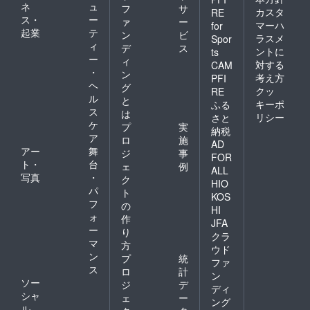
ネ
ュ
フ
サ
カスタ
RE
ス・
ー
ァ
ー
マーハ
for
起業
テ
ン
ビ
ラスメ
Spor
ィ
デ
ス
ントに
ts
ー
ィ
対する
CAM
・
ン
考え方
PFI
ヘ
グ
クッ
RE
ル
と
キーポ
ふる
ス
は
リシー
さと
ケ
プ
実
納税
ア
ロ
施
AD
アー
舞
ジ
事
FOR
ト・
台
ェ
例
ALL
写真
・
ク
HIO
パ
ト
KOS
フ
の
HI
ォ
作
JFA
ー
り
クラ
マ
方
ウド
ン
プ
統
ファ
ス
ロ
計
ン
ソー
ジ
デ
ディ
シャ
ェ
ー
ング
ル