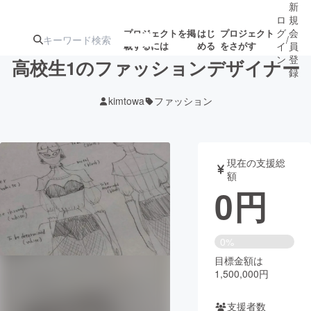
新
ロ
規
グ
会
プロジェクトを掲
はじ
プロジェクト
/
載するには
める
をさがす
イ
員
ン
登
高校生1のファッションデザイナー
録
kimtowa
ファッション
人気のプロ
注目のリ
注目の新着プロ
募集終了が近いプ
もうすぐ公開
ジェクト
ターン
ジェクト
ロジェクト
されます
現在の支援総
額
アート・写真
音楽
0
円
テクノロジー・ガジェット
ゲーム・サ
0%
目標金額は
映像・映画
書籍・雑誌
1,500,000円
ビジネス・起業
チャレンジ
支援者数