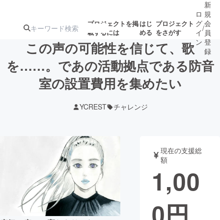
新
ロ
規
グ
会
プロジェクトを掲
はじ
プロジェクト
/
載するには
める
をさがす
イ
員
ン
登
この声の可能性を信じて、歌
録
を……。であの活動拠点である防音
室の設置費用を集めたい
人気のプロ
注目のリ
注目の新着プロ
募集終了が近いプ
もうすぐ公開
ジェクト
ターン
ジェクト
ロジェクト
されます
YCREST
チャレンジ
アート・写真
音楽
現在の支援総
テクノロジー・ガジェット
ゲーム・サ
額
1,00
映像・映画
書籍・雑誌
0
円
ビジネス・起業
チャレンジ