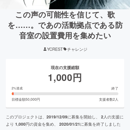
この声の可能性を信じて、歌
を……。であの活動拠点である防
音室の設置費用を集めたい
YCREST
チャレンジ
現在の支援総額
1,000
円
終了
2
%達成
目標金額
50,000
円
支援者数
2
人
このプロジェクトは、
2019/12/09
に募集を開始し、
2
人の支援に
より
1,000
円の資金を集め、
2020/01/21
に募集を終了しました