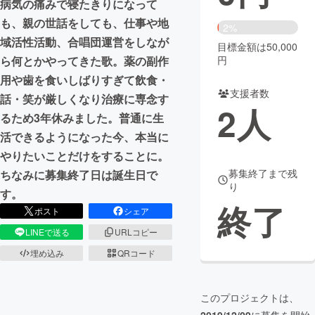
病気の痛みで寝たきりになって
も、親の世話をしても、仕事や地
まちづくり・地域活性化
2%
域活性活動、合唱団運営をしなが
目標金額は50,000
円
ら何とかやってきた歌。薬の副作
CAMPFIRE for Social Good
CAMPFIRE Creation
用や歯を食いしばりすぎて飲食・
CAMPFIREふるさと納税
machi-ya
コミュニティ
支援者数
話・笑が厳しくなり治療に専念す
2
人
るため3年休みました。普通に生
活できるようになった今、本当に
やりたいことだけをすることに。
募集終了まで残
ちなみに募集終了日は誕生日で
り
す。
終了
ポスト
シェア
LINEで送る
URLコピー
埋め込み
QRコード
このプロジェクトは、