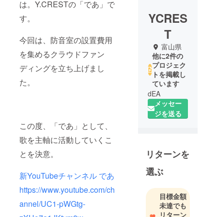
は。Y.CRESTの「であ」で
YCRES
す。
T
今回は、防音室の設置費用
富山県
を集めるクラウドファン
他に2件の
プロジェク
ディングを立ち上げまし
トを掲載し
た。
ています
dEA
メッセー
ジを送る
この度、「であ」として、
歌を主軸に活動していくこ
リターンを
とを決意。
選ぶ
新YouTubeチャンネル であ
https://www.youtube.com/ch
目標金額
annel/UC1-pWGtg-
未達でも
リターン