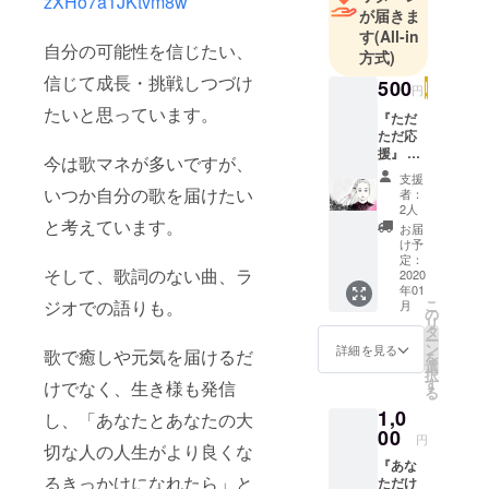
zXHo7a1JKtvm8w
が届きま
す
(All-in
自分の可能性を信じたい、
方式)
信じて成長・挑戦しつづけ
500
円
たいと思っています。
『ただ
ただ応
援』 で
今は歌マネが多いですが、
あの挑
支援
戦を“た
いつか自分の歌を届けたい
者：
だただ
2人
応援”し
と考えています。
お届
てくだ
け予
さる方
定：
そして、歌詞のない曲、ラ
へ。 リ
2020
年01
ターン
ジオでの語りも。
こ
月
は、で
の
リ
あから
タ
ー
のお礼
ン
詳細を見る
歌で癒しや元気を届けるだ
を
メー
選
択
ル。
す
けでなく、生き様も発信
る
1,0
し、「あなたとあなたの大
00
円
切な人の人生がより良くな
『あな
るきっかけになれたら」と
ただけ