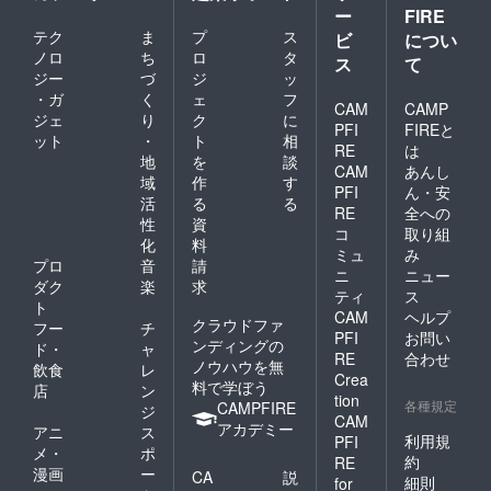
ー
FIRE
テク
ま
プ
ス
ビ
につい
ノロ
ち
ロ
タ
ス
て
ジー
づ
ジ
ッ
・ガ
く
ェ
フ
CAM
CAMP
ジェ
り
ク
に
PFI
FIREと
ット
・
ト
相
RE
は
地
を
談
CAM
あんし
域
作
す
PFI
ん・安
活
る
る
RE
全への
性
資
コ
取り組
化
料
ミュ
み
プロ
音
請
ニ
ニュー
ダク
楽
求
ティ
ス
ト
CAM
ヘルプ
クラウドファ
フー
チ
PFI
お問い
ンディングの
ド・
ャ
RE
合わせ
ノウハウを無
飲食
レ
Crea
料で学ぼう
店
ン
tion
各種規定
CAMPFIRE
ジ
CAM
アカデミー
アニ
ス
利用規
PFI
メ・
ポ
約
RE
漫画
ー
CA
説
細則
for