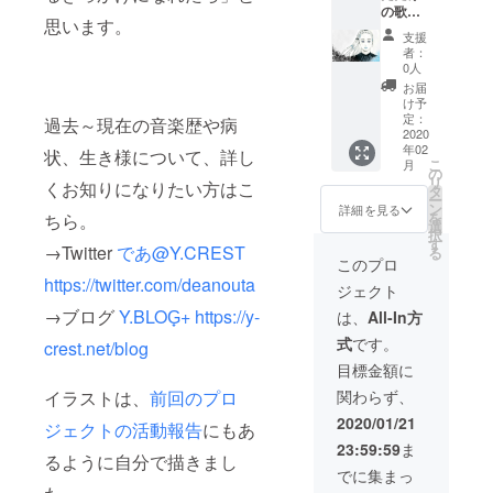
の歌』
思います。
ご支援
支援
いただ
者：
いた防
0人
音室
お届
で、で
け予
あがあ
定：
過去～現在の音楽歴や病
なただ
2020
年02
けのた
状、生き様について、詳し
こ
月
めに1曲
の
リ
くお知りになりたい方はこ
歌う音
タ
ー
声の
ン
詳細を見る
を
ちら。
データ
選
択
をお送
す
→Twitter
であ@Y.CREST
る
りしま
このプロ
す。 曲
https://twitter.com/deanouta
ジェクト
目は、
以下の
→ブログ
Y.BLOG̟+ https://y-
は、
All-In方
リスト
式
です。
crest.net/blog
からで
あれば
目標金額に
リクエ
イラストは、
前回のプロ
関わらず、
ストに
お応え
2020/01/21
ジェクトの活動報告
にもあ
しやす
23:59:59
ま
いで
るように自分で描きまし
す。 ・
でに集まっ
angela