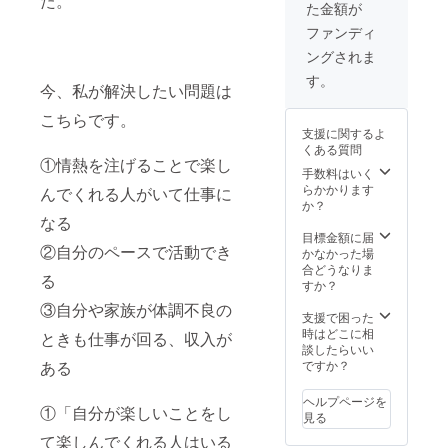
た。
た金額が
・
Kalafin
ファンディ
a ・志
ングされま
方あき
こ 「金
す。
今、私が解決したい問題は
環蝕」
「片翼
こちらです。
の鳥」
支援に関するよ
「暁」
くある質問
・
①情熱を注げることで楽し
Aimer
手数料はいく
「あな
らかかります
んでくれる人がいて仕事に
たに出
か？
会わな
なる
けれ
目標金額に届
②自分のペースで活動でき
ば〜夏
かなかった場
雪冬
合どうなりま
る
花〜 」
すか？
「RE:I
③自分や家族が体調不良の
AM」
支援で困った
・ファ
時はどこに相
ときも仕事が回る、収入が
ルル
談したらいい
（赤﨑
ある
ですか？
千夏）
「0-
ヘルプページを
①「自分が楽しいことをし
week-
見る
old」 ※
て楽しんでくれる人はいる
スマホ