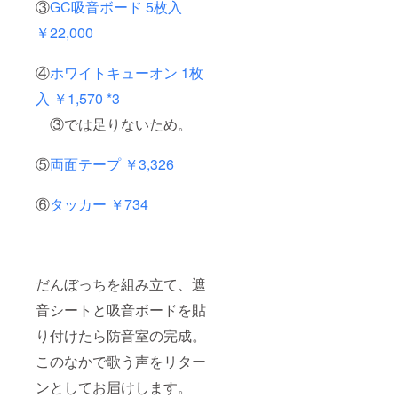
③
GC吸音ボード 5枚入
￥22,000
④
ホワイトキューオン 1枚
入 ￥1,570 *3
③では足りないため。
⑤
両面テープ ￥3,326
⑥
タッカー ￥734
だんぼっちを組み立て、遮
音シートと吸音ボードを貼
り付けたら防音室の完成。
このなかで歌う声をリター
ンとしてお届けします。