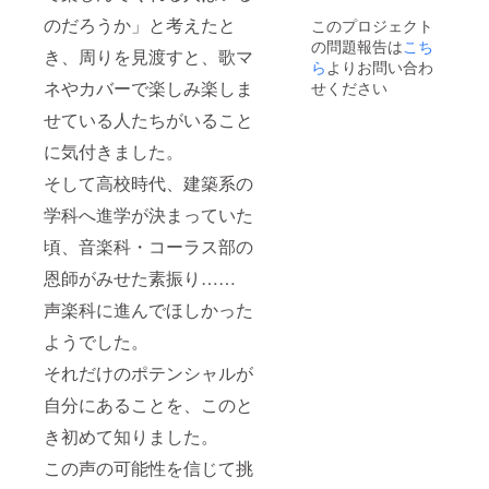
録音。
のだろうか」と考えたと
このプロジェクト
まだ機
の問題報告は
こち
材があ
き、周りを見渡すと、歌マ
りませ
ら
よりお問い合わ
ん。 ※
ネやカバーで楽しみ楽しま
せください
カラオ
ケ（イ
せている人たちがいること
ンス
に気付きました。
ト）を
見つけ
そして高校時代、建築系の
てお借
りでき
学科へ進学が決まっていた
た場
合、オ
頃、音楽科・コーラス部の
ケを流
して歌
恩師がみせた素振り……
いま
声楽科に進んでほしかった
す。 ※
リクエ
ようでした。
ストは
備考欄
それだけのポテンシャルが
にご記
入くだ
自分にあることを、このと
さい。
※お渡し
き初めて知りました。
は2月以
この声の可能性を信じて挑
降順
次。