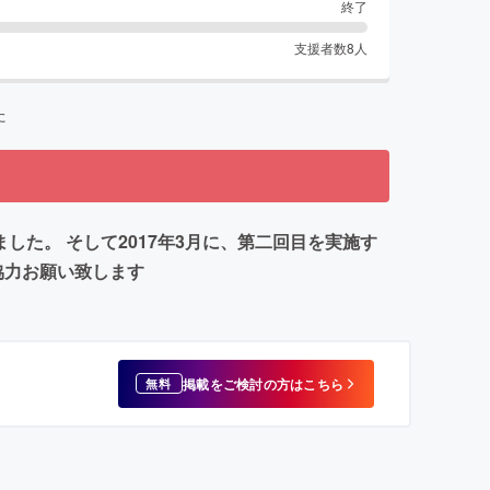
終了
支援者数
8
人
た
ました。 そして2017年3月に、第二回目を実施す
協力お願い致します
掲載をご検討の方はこちら
無料