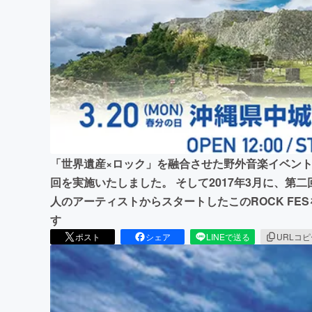
まちづくり・地域活性化
「世界遺産×ロック」を融合させた野外音楽イベント「GU
回を実施いたしました。 そして2017年3月に、第二
人のアーティストからスタートしたこのROCK F
す
ポスト
シェア
LINEで送る
URLコ