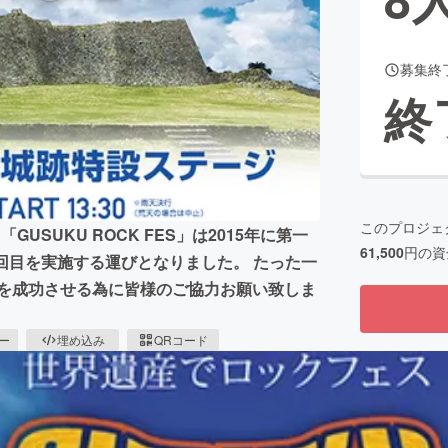
募集終
CAMPFIRE for Social Good
CAMPFIRE Creation
終
CAMPFIREふるさと納税
machi-ya
コミュニティ
このプロジェ
SUKU ROCK FES」は2015年に第一
61,500
円の資
回目を実施する運びとなりました。 たった一
ESを成功させる為に皆様のご協力お願い致しま
ピー
埋め込み
QRコード