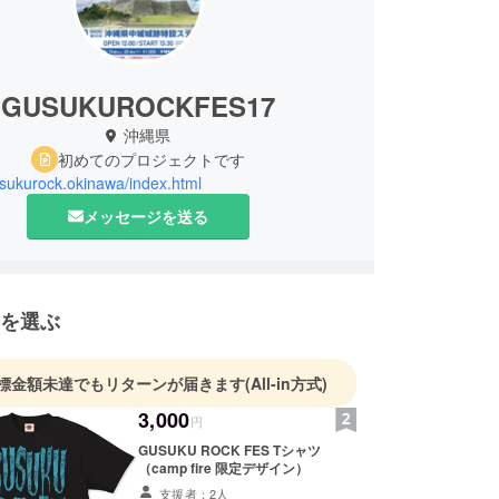
GUSUKUROCKFES17
沖縄県
初めてのプロジェクトです
usukurock.okinawa/index.html
メッセージを送る
を選ぶ
標金額未達でもリターンが届きます
(All-in方式)
3,000
円
GUSUKU ROCK FES Tシャツ
（camp fire 限定デザイン）
支援者：2人