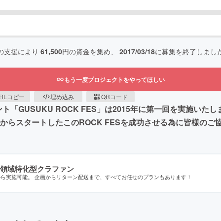
の支援により
61,500
円の資金を集め、
2017/03/18
に募集を終了しまし
もう一度プロジェクトをやってほしい
RLコピー
埋め込み
QRコード
「GUSUKU ROCK FES」は2015年に第一回を実施いたし
トからスタートしたこのROCK FESを成功させる為に皆様のご
領域特化型クラファン
から実施可能。 企画からリターン配送まで、すべてお任せのプランもあります！