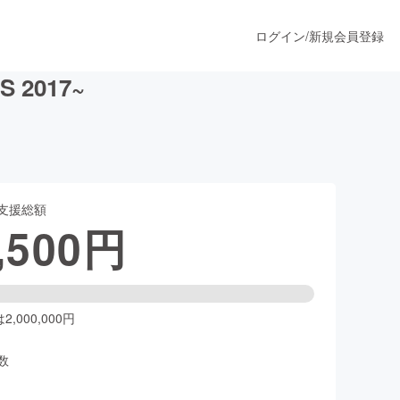
ログイン
/
新規会員登録
 2017~
うすぐ公開されます
支援総額
プロダクト
,500
円
ファッション
スポーツ
,000,000円
数
ア
ソーシャルグッド
人