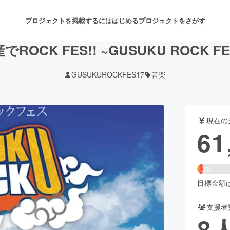
プロジェクトを掲載するには
はじめる
プロジェクトをさがす
ROCK FES!! ~GUSUKU ROCK FES
GUSUKUROCKFES17
音楽
注目のリターン
注目の新着プロジェクト
募集終了が近いプロジェクト
も
現在の
音楽
舞台・パフォーマンス
61
ゲーム・サービス開発
フード・飲食店
3%
書籍・雑誌出版
アニメ・漫画
目標金額は2
支援者
チャレンジ
ビューティー・ヘルスケ
8