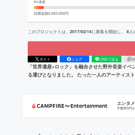
3
%達成
目標金額
2,000,000
円
このプロジェクトは、
2017/02/14
に募集を開始し、
8
人
ポスト
シェア
LINEで送る
U
「世界遺産×ロック」を融合させた野外音楽イベント
る運びとなりました。 たった一人のアーティス
エンタメ
手数料0円