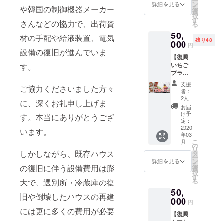
ー
ラスし
を1枚を
ン
画像は
詳細を見る
になり
前をご
を
や韓国の制御機器メーカー
て、復
お届け
選
イメー
ます。
記入く
択
興いち
しま
す
ジで
※郵送で
ださ
さんなどの協力で、出荷資
る
ご２箱)
す。 更
す。 ※
のお届
い。
50,
とトマ
に、長
発送は
材の手配や給液装置、電気
けとな
残り48
ト(ぜい
000
野ベ
2020年
りま
円
たくト
リー
設備の復旧が進んでいま
3月以降
す。 ※
【復興
マトと
ファー
を目指
画像は
いちご
す。
カラフ
ムオ
してい
イメー
プラン
ルミニ
フィ
ます
ジで
定期便
トマト)
シャル
が、復
す。 ※
支援
ご協力くださいました方々
(5回)プ
２kg
サイト
興の状
者：
イチゴ
ラン】
を、5回
の特設
2人
況によ
狩りチ
に、深くお礼申し上げま
実行委
の定期
ページ
り前後
お届
ケット
員会よ
便でお
にお名
け予
いたし
の有効
す。本当にありがとうござ
りお礼
送りし
定：
前を掲
ます。
期限は
のサン
2020
ます 更
載しま
います。
また、
2020年
年03
クス
に、長
す(ご希
ご支援
5月末ま
こ
月
メール
野ベ
の
望の方
多数の
でとな
リ
にプラ
リー
しかしながら、既存ハウス
タ
のみ)。
場合
りま
ー
スし
ファー
ン
ご支援
詳細を見る
も、順
す。 ※
を
の復旧に伴う設備費用は膨
て、復
ムオ
選
いただ
次発送
お名前
択
興いち
フィ
す
ける金
となり
掲載ご
る
大で、選別所・冷蔵庫の復
ご(大粒
シャル
額
ますの
希望の
50,
イチゴ
サイト
（10,00
で、遅
方は支
旧や倒壊したハウスの再建
350g前
000
の特設
0円～）
れる場
円
援時、
後)×4箱
ページ
を申込
合がご
には更に多くの費用が必要
必ず備
【復興
を、５
にお名
画面に
ざいま
考欄に