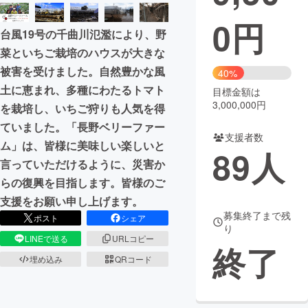
0
円
まちづくり・地域活性化
台風19号の千曲川氾濫により、野
菜といちご栽培のハウスが大きな
CAMPFIRE for Social Good
CAMPFIRE Creation
被害を受けました。自然豊かな風
40%
CAMPFIREふるさと納税
machi-ya
コミュニティ
土に恵まれ、多種にわたるトマト
目標金額は
3,000,000円
を栽培し、いちご狩りも人気を得
ていました。「長野ベリーファー
支援者数
ム」は、皆様に美味しい楽しいと
89
人
言っていただけるように、災害か
らの復興を目指します。皆様のご
支援をお願い申し上げます。
募集終了まで残
ポスト
シェア
り
LINEで送る
URLコピー
終了
埋め込み
QRコード