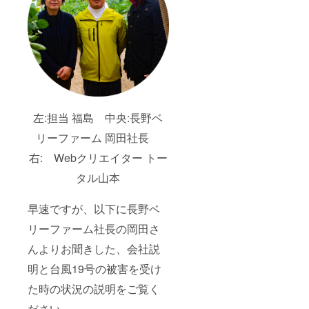
のお名
い。
前をご
記入く
ださ
い。
左:担当 福島 中央:長野ベ
リーファーム 岡田社長
右: Webクリエイター トー
タル山本
早速ですが、以下に長野ベ
リーファーム社長の岡田さ
んよりお聞きした、会社説
明と台風19号の被害を受け
た時の状況の説明をご覧く
ださい。