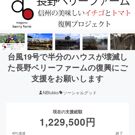
台風19号で半分のハウスが壊滅し
た長野ベリーファームの復興にご
支援をお願いします
NBfukko
ソーシャルグッド
現在の支援総額
1,229,500
円
終了
40
%達成