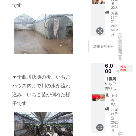
A】 実
らにオ
ける金
者：
です
行委員
リジナ
額
22人
会より
ルス
（1,000
お届
お礼の
テッ
円～）
け予
サンク
カー1枚
定：
を申込
スメー
2020
を郵送
画面に
年03
ルにプ
にてお
てご入
こ
月
ラスし
送りい
の
力くだ
リ
て、復
たしま
タ
さい。
ー
興いち
す。 ※
ン
もしよ
詳細を見る
を
ご(大粒
送料込
選
ろしけ
択
イチゴ
の価格
す
れば1円
る
350g前
になり
でも多
6,0
後)×２
ます。
く支援
残り
箱お送
00
※画像は
200
してい
円
りしま
イメー
ただけ
▼千曲川決壊の後、いちご
【復興
す。 ※
ジで
ると大
いちご
送料込
す。 ※
ハウス内まで川の水が流れ
変嬉し
狩りプ
の価格
割引チ
いで
ランA】
込み、いちご苗が倒れた様
になり
ケット
す。 ※
支援
実行委
ます。
はメー
発送す
者：
子です
員会よ
※画像は
ル添付
0人
る商品
りお礼
イメー
にてお
がない
お届
のサン
ジで
送りい
け予
プラン
クス
す。 ※
定：
たしま
になり
メール
2020
発送は
す。 ※
ます。
年01
にプラ
2020年
割引チ
※割引チ
こ
月
スし
3月以降
の
ケット
ケット
リ