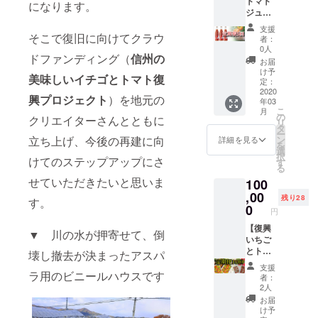
トマト
回の定
前を掲
になります。
てご入
す。予
ご希望
ジュー
期便で
載しま
力くだ
めご了
のお名
ス定期
お送り
す(ご希
さい。
承くだ
支援
前をご
便(5回)
しま
そこで復旧に向けてクラウ
望の方
※ 送料
者：
さい。
記入く
プラ
す。 更
のみ)。
0人
込の価
※お名前
ださ
ドファンディング（
信州の
ン】 実
に、長
ご支援
格にな
お届
掲載ご
い。
行委員
野ベ
いただ
け予
りま
希望の
美味しいイチゴとトマト復
会より
リー
定：
ける金
す。 ※
方は支
お礼の
2020
ファー
額
画像は
援時、
興プロジェクト
）を地元の
年03
サンク
ムオ
（50,00
イメー
必ず備
こ
月
スメー
フィ
の
0円～）
ジで
クリエイターさんとともに
考欄に
リ
ルにプ
シャル
タ
を申込
す。 ※
ご希望
ー
ラスし
サイト
ン
立ち上げ、今後の再建に向
画面に
詳細を見る
備考欄
のお名
を
て、ト
の特設
選
てご入
にTシャ
前をご
択
マト
けてのステップアップにさ
ページ
す
力くだ
ツのサ
記入く
る
ジュー
にお名
さい。
イズと
ださ
せていただきたいと思いま
100
ス
前を掲
※ 送料
色をご
い。
720ml
,00
載しま
込の価
記入く
残り28
す。
瓶3本を
す(ご希
0
格にな
ださ
円
5回の定
望の方
りま
い。 ※
期便で
【復興
のみ)。
す。 ※
お名前
▼ 川の水が押寄せて、倒
お送り
いちご
ご支援
画像は
掲載ご
します
とトマ
いただ
イメー
壊し撤去が決まったアスパ
希望の
更に、
ト定期
ける金
ジで
方は支
支援
長野ベ
便(10
ラ用のビニールハウスです
額
す。 ※
援時、
者：
リー
回)プラ
（50,00
定期便
2人
必ず備
ファー
ン】 実
0円～）
５回は
考欄に
お届
ムオ
行委員
を申込
月１回×
け予
ご希望