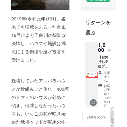
興プロジェ
クトです。
長野ベリー
2019年(令和元年)10月、各
リターンを
ファームを
地でも猛威をふるった台風
中心に、長
選ぶ
19号により千曲川の堤防が
野でWebク
リエイター
決壊し、ハウスや施設は濁
1,0
として活躍
00
円
流による倒壊や浸水被害を
している
【お気
受けました。
トータル山
持ち支
援プラ
本と、マー
ン】 実
支援
ケティング
行委員
者：
ディレク
会より
栽培していたアスパラハウ
8人
お礼の
ターとして
お届
スが骨組みごと倒れ、400坪
サンク
け予
活躍してい
スメー
定：
のトマトのハウスが斜めに
ルにプ
2020
る福島聡子
年01
ラスし
の二人を加
傾き、倒壊しなかったハウ
こ
月
て、い
の
リ
え、「信州
ちご狩
タ
スも、いちごの花が咲き始
ー
り￥100
の美味しい
ン
詳細を見る
を
割引チ
めた栽培ベッドが泥水の中
選
イチゴとト
択
ケット
す