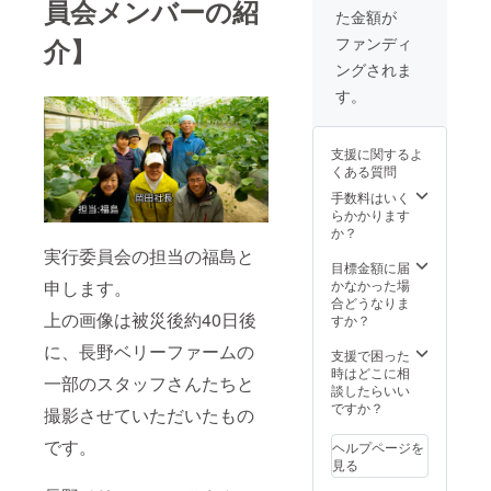
支援多
3月以降
ご入力
サイト
員会メンバーの紹
た金額が
数の場
のス
くださ
の特設
合も、
タート
い。 ※
ページ
ファンディ
介】
順次発
を目指
送料込
にお名
ングされま
送とな
します
の価格
前を掲
ります
が復興
になり
載しま
す。
ので、
の状況
ます。
す(ご希
遅れる
により
※画像は
望の方
場合が
前後い
イメー
のみ)。
支援に関するよ
ござい
たしま
ジで
ご支援
くある質問
ます。
す。ま
す。 ※
いただ
予めご
た、ご
定期便
ける金
手数料はいく
了承く
支援多
10回は
額
らかかります
ださ
数の場
月１回
（100,0
か？
い。 ※
合も、
×10ヵ月
00円
実行委員会の担当の福島と
お名前
順次発
の配送
～）を
目標金額に届
掲載ご
送とな
となり
申込画
かなかった場
申します。
希望の
ります
ます。
面にて
合どうなりま
方は支
ので、
発送時
ご入力
上の画像は被災後約40日後
すか？
援時、
遅れる
期は
くださ
に、長野ベリーファームの
必ず備
場合が
2020年
い。 ※
支援で困った
考欄に
ござい
3月以降
送料込
時はどこに相
一部のスタッフさんたちと
ご希望
ます。
のス
の価格
談したらいい
のお名
予めご
タート
になり
ですか？
撮影させていただいたもの
前をご
了承く
を目指
ます。
記入く
ださ
します
※郵送で
です。
ヘルプページを
ださ
い。 ※
が復興
のお届
見る
い。
お名前
の状況
けとな