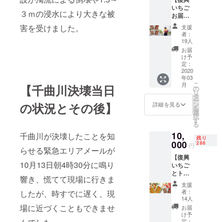
ト）２
復興を
いちご
㎏ ※ 送
進めて
３ｍの浸水により大きな被
お届け
料込の
いま
プラン
価格に
す。 ※
害を受けました。
支援
B】 実
なりま
送料込
者：
行委員
す。 ※
の価格
19人
会より
画像は
になり
お届
お礼の
イメー
ます。
け予
サンク
ジで
定：
※郵送で
スメー
2020
す。 ※
のお届
年03
ルにプ
発送は
けとな
こ
月
【千曲川決壊当日
ラスし
2020年
の
りま
リ
て、復
3月以降
タ
す。 ※
ー
興いち
を目指
ン
の状況とその後】
画像は
詳細を見る
を
ご (大粒
してい
選
イメー
択
イチゴ
ます
す
ジで
る
350g前
が、復
す。 ※
10,
後)4箱
千曲川が決壊したことを知
興の状
イチゴ
残り
をお届
000
況によ
286
狩りチ
円
らせる緊急エリアメールが
けしま
り前後
ケット
【復興
す。 更
いたし
の有効
10月13日朝4時30分に鳴り
いちご
に、長
ます。
期限は
とトマ
野ベ
また、
2020年
響き、慌てて現場に行きま
トお届
リー
ご支援
5月末ま
支援
けプラ
ファー
多数の
でとな
者：
したが、時すでに遅く、現
ンB】
ムオ
場合
14人
りま
実行委
フィ
も、順
場に近づくこともできませ
す。
お届
員会よ
シャル
次発送
け予
りお礼
サイト
定：