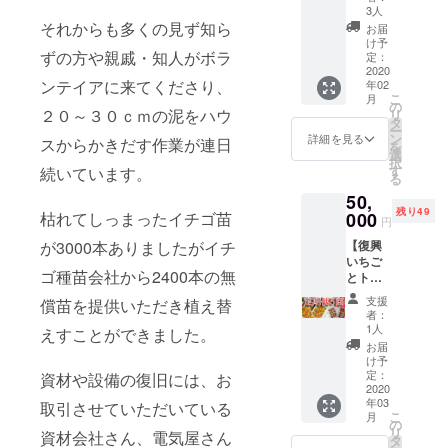
行委員
ムオ
力くだ
3人
り前後
ださ
会より
フィ
それからも多くの見ず知ら
さい。
いたし
お届
い。
お礼の
シャル
※イチゴ
け予
ます。
サンク
ずの方や親戚・知人がボラ
サイト
定：
狩りは
また、
スメー
2020
の特設
休業期
ご支援
ンテイアに来てくださり、
年02
ルにプ
ページ
間があ
多数の
こ
月
ラスし
にお名
の
ります
場合
２０～３０ｃｍの泥をハウ
リ
て、プ
前を掲
タ
ので、
も、順
ー
ロジェ
載しま
ン
営業日
詳細を見る
次発送
スからかきだす作業が連日
を
クトロ
す(ご希
選
をホー
となり
択
ゴが
望の方
す
ムペー
続いています。
ますの
る
入った
のみ)。
ジでご
で、遅
50,
ワンポ
ご支援
確認の
れる場
残り49
イントT
000
枯れてしっまったイチゴ苗
いただ
上お越
合がご
円
シャツ
ける金
しくだ
ざいま
【復興
が3000本ありましたがイチ
（カ
額
さい。
す。予
いちご
ラー白
（10,00
2020年
めご了
ゴ種苗会社から2400本の無
とトマ
or黒or
0円～）
のオー
承くだ
ト定期
赤, サイ
を申込
プンは
さい。
支援
償苗を提供いただき植え替
便(5回)
ズ
画面に
２月ご
者：
※お名前
プラ
S/M/L/X
てご入
1人
ろを目
えすことができました。
掲載ご
ン】 実
L）オリ
力くだ
指して
お届
希望の
行委員
ジナル
さい。
け予
復興を
方は支
会より
ステッ
定：
※ 送料
資材や設備の復旧には、お
進めて
援時、
お礼の
2020
カーと
込の価
いま
必ず備
年03
サンク
取引させていただいている
オリジ
格にな
す。 ※
考欄に
こ
月
スメー
ナルT
の
りま
送料込
ご希望
リ
資材会社さん、電気屋さん
ルにプ
シャツ
タ
す。 ※
の価格
のお名