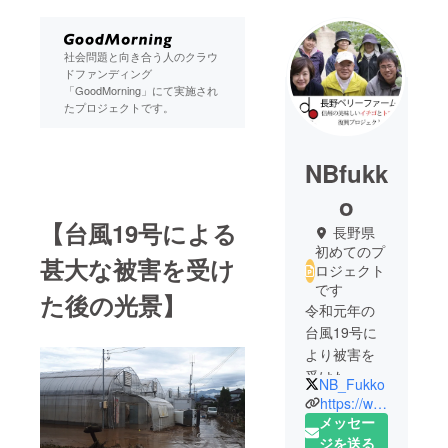
社会問題と向き合う人のクラウ
ドファンディング
「GoodMorning」にて実施され
たプロジェクトです。
NBfukk
o
【台風19号による
長野県
初めてのプ
甚大な被害を受け
ロジェクト
です
た後の光景】
令和元年の
台風19号に
より被害を
受けた、長
NB_Fukko
野ベリー
https://www.naganoberryfarm.com/
ファーム株
メッセー
式会社の復
ジを送る