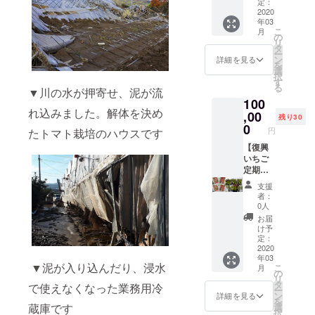
フィ
会より
画面に
定：
５ヵ月
のお名
シャル
お礼の
2020
てご入
の配送
前をご
年03
サイト
サンク
力くだ
となり
記入く
こ
月
の特設
スメー
さい。
の
ます。
ださ
リ
ページ
ルにプ
※ 送料
タ
発送時
い。
ー
にお名
ラスし
込の価
ン
期は
詳細を見る
を
前を掲
て、復
格にな
選
2020年
択
載しま
興いち
りま
す
3月以降
る
す(ご希
ご(大粒
▼川の水が押寄せ、泥が流
す。 ※
のス
100
望の方
イチゴ
画像は
タート
れ込みました。解体を決め
のみ)。
350g前
,00
イメー
を目指
残り30
ご支援
後)×２
ジで
0
します
円
たトマト栽培のハウスです
いただ
箱とト
す。 ※
が復興
ける金
マト(ぜ
【復興
定期便
の状況
額
いたく
いちご
５回は
により
（50,00
トマト
定期便
月１回×
前後い
0円～）
とカラ
(10回)
５ヵ月
たしま
支援
を申込
フルミ
プラ
の配送
す。ま
者：
画面に
ニトマ
ン】 実
となり
た、ご
0人
てご入
ト)2kg
行委員
ます。
支援多
お届
力くだ
を、10
会より
発送時
数の場
け予
さい。
回の定
お礼の
期は
定：
合も、
※ 送料
期便で
サンク
2020
2020年
順次発
年03
込の価
お送り
スメー
3月以降
送とな
▼泥が入り込んだり、浸水
こ
月
格にな
しま
ルにプ
のス
の
ります
リ
りま
す。 更
ラスし
タート
タ
ので、
で使えなくなった業務用冷
ー
す。 ※
に、長
て、復
を目指
ン
遅れる
詳細を見る
を
画像は
野ベ
興いち
します
選
蔵庫です
場合が
択