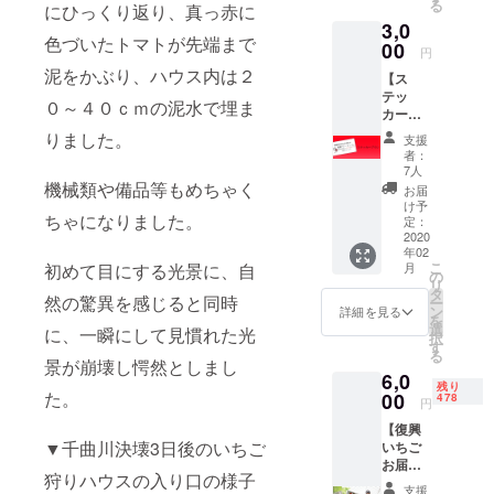
る
マト復興プ
にひっくり返り、真っ赤に
(同行者
3,0
様全員
ロジェク
色づいたトマトが先端まで
対象)を
00
円
ト」とし
メール
泥をかぶり、ハウス内は２
【ス
にてお
て、復興を
テッ
送りい
目指してい
０～４０ｃｍの泥水で埋ま
カープ
たしま
ます。
ラン】
す。 リ
りました。
支援
実行委
ターン
者：
員会よ
の発送
7人
りお礼
を要し
機械類や備品等もめちゃく
お届
のサン
ないプ
け予
ちゃになりました。
クス
ランで
定：
メール
2020
す。ご
年02
にプラ
支援い
こ
月
初めて目にする光景に、自
スし
ただい
の
リ
て、い
た金額
タ
然の驚異を感じると同時
ー
ちご狩
から手
ン
詳細を見る
を
り￥100
数料を
選
に、一瞬にして見慣れた光
択
割引チ
差し引
す
る
ケット
いた全
景が崩壊し愕然としまし
6,0
(同行者
額が、
残り
様全員
た。
00
復興資
478
円
対象)を
金に充
【復興
メール
てられ
▼千曲川決壊3日後のいちご
いちご
にてお
ます。
お届け
送り
ご支援
狩りハウスの入り口の様子
プラン
し、さ
いただ
支援