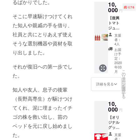
るばかりでした。
10,
をお届
シャル
ます。
残り76
けしま
000
サイト
また、
円
す。 更
の特設
ご支援
そこに早速駆けつけてくれ
【復興
に、長
ページ
多数の
トマト
野ベ
にお名
た知人や親戚の手を借り、
場合
ジュー
リー
前を掲
も、順
スプラ
ファー
社員と共にとりあえず使え
載しま
次発送
支援
ン】 実
ムオ
す(ご希
となり
者：
そうな選別機器や資材を取
行委員
フィ
望の方
4人
ますの
会より
シャル
のみ)。
で、遅
お届
り出しました。
お礼の
サイト
※ 送料
け予
れる場
サンク
の特設
定：
込の価
合がご
スメー
2020
ページ
格にな
ざいま
それが復旧への第一歩でし
年03
ルにプ
にお名
りま
す。予
こ
月
ラスし
前を掲
の
す。 ※
めご了
た。
リ
て、ト
載しま
タ
画像は
承くだ
ー
マト
す(ご希
ン
イメー
詳細を見る
さい。
を
ジュー
望の方
選
知人や友人、息子の後輩
ジで
※お名前
択
ス
のみ)。
す
す。 ※
掲載ご
る
720ml
（長野高専生）が駆けつけ
ご支援
発送は
希望の
10,
瓶を3本
いただ
2020年
方は支
てくれ、泥に埋まったイチ
をお届
000
ける金
3月以降
援時、
円
けしま
額
を目指
必ず備
ゴの株を救い出し、苗の
【オリ
す。 更
（10,00
してい
考欄に
ジナル
に、長
0円～）
ます
ご希望
ベッドを元に戻し始めまし
グッズ
野ベ
を申込
が、復
のお名
プラ
リー
画面に
興の状
た。
前をご
支援
ン】 実
ファー
てご入
況によ
者：
記入く