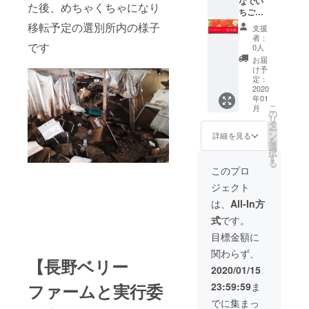
順次発
になり
ける金
でお送
なでい
考欄に
た後、めちゃくちゃになり
送とな
ます。
額
りしま
ちご狩
ご希望
ります
※画像は
（100,0
す。 更
りプラ
のお名
移転予定の選別所内の様子
支援
ので、
イメー
00円
に、長
ン】 実
前をご
者：
遅れる
ジで
～）を
野ベ
行委員
です
記入く
0人
場合が
す。 ※
申込画
リー
会より
ださ
お届
ござい
定期便
面にて
ファー
お礼の
い。
け予
ます。
10回は
ご入力
ムオ
サンク
定：
予めご
月１回
くださ
フィ
スメー
2020
年01
了承く
×10ヵ月
い。 ※
シャル
ルにプ
こ
月
ださ
の配送
送料込
サイト
ラスし
の
リ
い。 ※
となり
の価格
の特設
て、い
タ
ー
お名前
ます。
になり
ページ
ちご狩
ン
詳細を見る
を
掲載ご
発送時
ます。
にお名
りチ
選
択
希望の
期は
※画像は
前を掲
ケット
す
る
方は支
2020年
イメー
載しま
を50枚
このプロ
援時、
3月以降
ジで
す(ご希
(50名様
ジェクト
必ず備
のス
す。 ※
望の方
分)お送
考欄に
タート
定期便
のみ)。
りいた
は、
All-In方
ご希望
を目指
10回は
ご支援
しま
式
です。
のお名
します
月１回
いただ
す。 更
前をご
が復興
×10ヵ月
ける金
に、長
目標金額に
記入く
の状況
の配送
額
野ベ
関わらず、
ださ
により
となり
（100,0
リー
【長野ベリー
い。
前後い
ます。
00円
ファー
2020/01/15
たしま
発送時
～）を
ムオ
23:59:59
ま
ファームと実行委
す。ま
期は
申込画
フィ
た、ご
2020年
面にて
シャル
でに集まっ