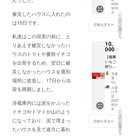
んでした。
となり
のサン
2020
の特設
ますの
年03
クス
ページ
で、遅
こ
月
被災したハウスに入れたの
メール
にお名
の
れる場
リ
にプラ
前を掲
タ
合がご
ー
は15日です。
スし
載しま
ン
ざいま
詳細を見る
を
て、復
す(ご希
選
す。予
択
興いち
望の方
す
めご了
私達はこの現実の前に、と
る
ご(大粒
のみ)。
承くだ
10,
イチゴ
※ 送料
さい。
りあえず被災しなかったハ
350g前
000
込の価
円
後)×2箱
格にな
ウスのトマトや夏秋イチゴ
【復興
とトマ
りま
いちご
を出荷するため、翌日に被
ト(ぜい
す。 ※
狩りプ
たくト
画像は
災しなかったハウスを選別
ランB】
マトと
イメー
支援
実行委
カラフ
ジで
者：
場所に改造し、17日から出
員会よ
ルミニ
す。 ※
4人
りお礼
トマ
発送は
お届
荷を再開しました。
のサン
ト)2kg
2020年
け予
クス
をお届
定：
3月以降
メール
2020
けしま
を目指
冷蔵庫内には泥をかぶった
年01
にプラ
す。 更
してい
こ
月
スし
に、長
イチゴやトマトが山のよう
の
ます
リ
て、い
野ベ
タ
が、復
ー
になっており、泥で埋まっ
ちご狩
リー
ン
興の状
詳細を見る
を
りチ
ファー
選
況によ
択
たハウスを見て途方に暮れ
ケット3
ムオ
す
り前後
る
名様分
フィ
いたし