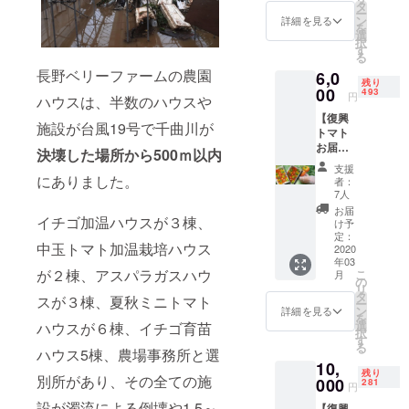
て、い
を目指
タ
の有効
はメー
ー
ちご狩
してい
ン
期限は
詳細を見る
ル添付
を
りチ
ます
選
2020年
にてお
択
ケット1
が、復
す
5月末ま
送りい
る
名分を
興の状
でとな
たしま
長野ベリーファームの農園
6,0
お届け
況によ
りま
す。 ※
残り
しま
00
り前後
493
す。
割引チ
円
ハウスは、半数のハウスや
す。 ※
いたし
ケット
【復興
イチゴ
ます。
の有効
施設が台風19号で千曲川が
トマト
狩りは
また、
期限は
お届け
休業期
ご支援
決壊した場所から500ｍ以内
2020年
プラン
間があ
多数の
5月末ま
支援
A】 実
ります
にありました。
場合
者：
でとな
行委員
ので、
も、順
7人
りま
会より
営業日
次発送
お届
す。
お礼の
イチゴ加温ハウスが３棟、
をホー
となり
け予
サンク
ムペー
定：
ますの
中玉トマト加温栽培ハウス
スメー
2020
ジでご
で、遅
年03
ルにプ
確認の
れる場
が２棟、アスパラガスハウ
こ
月
ラスし
上お越
の
合がご
リ
て、ト
しくだ
タ
ざいま
スが３棟、夏秋ミニトマト
ー
マト
さい。
ン
す。予
詳細を見る
を
（ぜい
2020年
選
めご了
ハウスが６棟、イチゴ育苗
択
たくト
のオー
す
承くだ
る
マトと
ハウス5棟、農場事務所と選
プンは
さい。
10,
カラフ
２月ご
残り
別所があり、その全ての施
ルミニ
000
ろを目
281
円
トマ
指して
設が濁流による倒壊や1.5～
【復興