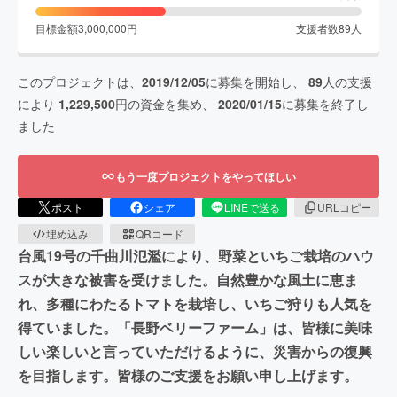
目標金額
3,000,000
円
支援者数
89
人
このプロジェクトは、
2019/12/05
に募集を開始し、
89
人の支援
により
1,229,500
円の資金を集め、
2020/01/15
に募集を終了し
ました
もう一度プロジェクトをやってほしい
ポスト
シェア
LINEで送る
URLコピー
埋め込み
QRコード
台風19号の千曲川氾濫により、野菜といちご栽培のハウ
スが大きな被害を受けました。自然豊かな風土に恵ま
れ、多種にわたるトマトを栽培し、いちご狩りも人気を
得ていました。「長野ベリーファーム」は、皆様に美味
しい楽しいと言っていただけるように、災害からの復興
を目指します。皆様のご支援をお願い申し上げます。