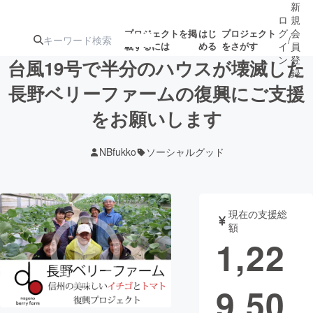
新
ロ
規
グ
会
プロジェクトを掲
はじ
プロジェクト
/
載するには
める
をさがす
イ
員
ン
登
台風19号で半分のハウスが壊滅した
録
長野ベリーファームの復興にご支援
をお願いします
人気のプロ
注目のリ
注目の新着プロ
募集終了が近いプ
もうすぐ公開
ジェクト
ターン
ジェクト
ロジェクト
されます
NBfukko
ソーシャルグッド
アート・写真
音楽
現在の支援総
テクノロジー・ガジェット
ゲーム・サ
額
1,22
映像・映画
書籍・雑誌
9,50
ビジネス・起業
チャレンジ