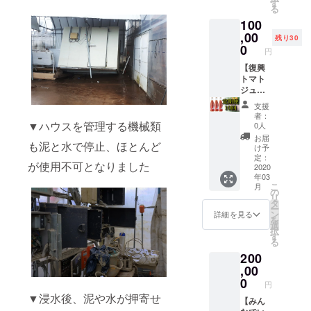
イメー
リー
ご(大粒
が復興
す
ござい
る
ジで
ファー
イチゴ
の状況
ます。
100
す。 ※
ムオ
350g前
により
予めご
定期便
フィ
後)×4箱
,00
前後い
了承く
残り30
５回は
シャル
を、10
たしま
0
ださ
円
月１回×
サイト
回の定
す。ま
い。 ※
５ヵ月
の特設
期便で
【復興
た、ご
お名前
の配送
ページ
お送り
トマト
支援多
掲載ご
となり
にお名
しま
ジュー
数の場
希望の
ます。
前を掲
す。 更
ス定期
合も、
方は支
支援
発送時
載しま
に、長
便(10
順次発
援時、
者：
期は
す(ご希
野ベ
回)プラ
▼ハウスを管理する機械類
送とな
必ず備
0人
2020年
望の方
リー
ン】 実
ります
考欄に
お届
も泥と水で停止、ほとんど
3月以降
のみ)。
ファー
行委員
ので、
ご希望
け予
のス
ご支援
ムオ
会より
遅れる
定：
のお名
が使用不可となりました
タート
いただ
フィ
お礼の
2020
場合が
前をご
年03
を目指
ける金
シャル
サンク
ござい
記入く
こ
月
します
額
サイト
スメー
ます。
の
ださ
リ
が復興
（100,0
の特設
ルにプ
予めご
タ
い。
ー
の状況
00円
ページ
ラスし
了承く
ン
詳細を見る
を
により
～）を
にお名
て、ト
ださ
選
択
前後い
申込画
前を掲
マト
い。 ※
す
る
たしま
面にて
載しま
ジュー
お名前
200
す。ま
ご入力
す(ご希
ス
掲載ご
た、ご
くださ
望の方
720ml
,00
希望の
支援多
い。 ※
のみ)。
瓶3本を
方は支
0
円
数の場
送料込
ご支援
10回の
援時、
▼浸水後、泥や水が押寄せ
合も、
の価格
いただ
定期便
【みん
必ず備