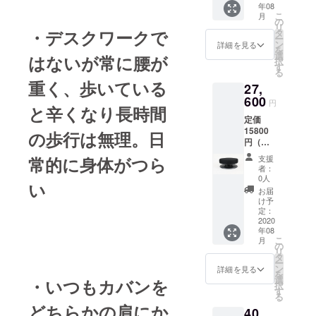
年08
届けい
ることを決
こ
月
たしま
の
リ
意。
す。
・デスクワークで
タ
ー
ン
詳細を見る
を
選
はないが常に腰が
スポーツト
択
す
る
レーナー、
重く、歩いている
27,
整骨院、カ
600
円
イロプラク
と辛くなり長時間
定価
ティック
15800
の歩行は無理。日
院、整形外
円（税
科、著名な
込）・
常的に身体がつら
支援
骨盤ス
カイロプラ
者：
タビラ
0人
クターに弟
い
イ
お届
子入りなど
ザー 2
け予
個 お
定：
で修業後、
届けい
2020
1998年 東
年08
たしま
こ
月
す。
京・港区・
の
リ
タ
赤坂に赤坂
ー
ン
詳細を見る
を
元気堂 開
選
・いつもカバンを
択
す
業。
る
どちらかの肩にか
40,