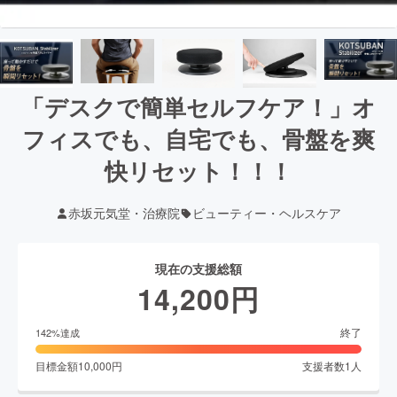
「デスクで簡単セルフケア！」オ
フィスでも、自宅でも、骨盤を爽
快リセット！！！
赤坂元気堂・治療院
ビューティー・ヘルスケア
現在の支援総額
14,200
円
終了
142
%達成
目標金額
10,000
円
支援者数
1
人