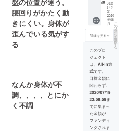
盤の位置が違う。
2018年より
イ
お届
ザー 5
健康器具の
け予
腰回りがかたく動
個 お
定：
開発・販売
届けい
2020
事業を開
年08
たしま
きにくい。身体が
こ
月
す。
の
始。国内・
リ
タ
歪んでいる気がす
海外クラウ
ー
ン
詳細を見る
を
ドファン
選
る
択
す
ディング、
る
このプロ
TVショッピ
ジェクト
ング、大手
は、
All-In方
量販店、EC
式
です。
サイト など
で販売。
目標金額に
なんか身体が不
関わらず、
クライアン
2020/07/19
調、、、、とにか
ト：政財界
23:59:59
ま
く不調
のVIP、各界
でに集まっ
著名人、プ
た金額が
ロスポーツ
ファンディ
選手（金メ
ングされま
ダリスト、