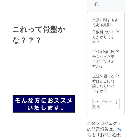
す。
ボクシング
世界チャン
ピオン、各
支援に関するよ
くある質問
種競技）を
これって骨盤か
はじめ、の
手数料はいく
らかかります
な？？？
べ12万人を
か？
施術。
目標金額に届
かなかった場
合どうなりま
すか？
支援で困った
時はどこに相
談したらいい
ですか？
ヘルプページを
見る
このプロジェクト
の問題報告は
こち
ら
よりお問い合わ