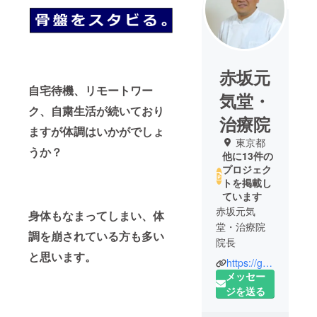
赤坂元
自宅待機、リモートワー
気堂・
ク、自粛生活が続いており
治療院
ますが体調はいかがでしょ
東京都
うか？
他に13件の
プロジェク
トを掲載し
ています
赤坂元気
身体もなまってしまい、体
堂・治療院
調を崩されている方も多い
院長
と思います。
https://genkigenkigenki.jp/
高校生の
メッセー
時、ウェイ
ジを送る
トトレーニ