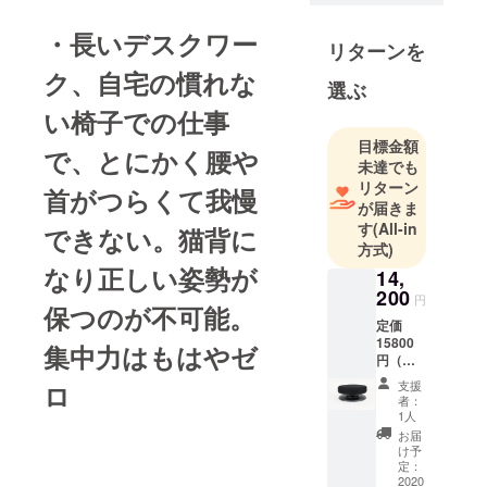
ングにより
１年で体重
・長いデスクワー
リターンを
が２倍に
ク、自宅の慣れな
なったこと
選ぶ
により体の
い椅子での仕事
不思議に興
目標金額
味を持つ。
で、とにかく腰や
未達でも
大学では建
リターン
首がつらくて我慢
築学を学び
が届きま
ながら（今
す
(All-in
できない。猫背に
は身体の建
方式)
築）極真空
なり正しい姿勢が
14,
手、トレー
200
円
保つのが不可能。
ニングに没
定価
頭。大学卒
15800
集中力はもはやゼ
円（税
業後、カイ
込）が
ロプラク
支援
ロ
20%オ
者：
ター、ス
フ！ 骨
1人
盤スタ
ポーツト
お届
ビライ
け予
レーナーと
ザー 1
定：
して独立す
個 お
2020