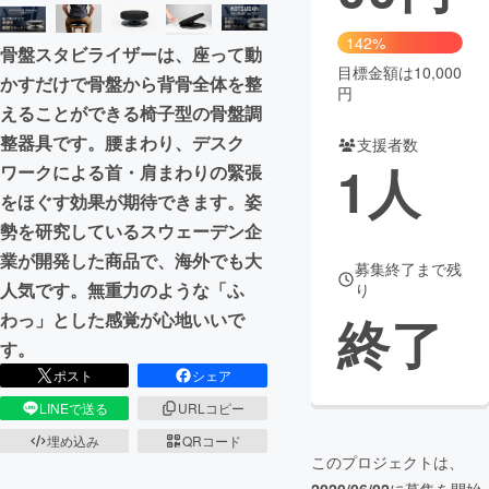
まちづくり・地域活性化
142%
骨盤スタビライザーは、座って動
目標金額は10,000
かすだけで骨盤から背骨全体を整
円
CAMPFIRE for Social Good
CAMPFIRE Creation
えることができる椅子型の骨盤調
CAMPFIREふるさと納税
machi-ya
コミュニティ
整器具です。腰まわり、デスク
支援者数
1
人
ワークによる首・肩まわりの緊張
をほぐす効果が期待できます。姿
勢を研究しているスウェーデン企
業が開発した商品で、海外でも大
募集終了まで残
人気です。無重力のような「ふ
り
終了
わっ」とした感覚が心地いいで
す。
ポスト
シェア
LINEで送る
URLコピー
埋め込み
QRコード
このプロジェクトは、