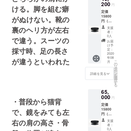
独自の整体
200
円
ける。脚を組む癖
技術「JPバ
定価
ランス療
15800
がぬけない。靴の
円（税
法」を確
込）・
裏のヘリ方が左右
支援
立、書籍
骨盤ス
者：
「関節力で
タビラ
0人
で違う。スーツの
イ
身体を最適
お届
ザー
け予
化する」＆
採寸時、足の長さ
３個
定：
お届け
2020
DVD「JPバ
年08
いたし
が違うといわれた
ランス療
こ
月
ます。
の
リ
法」出版。
タ
ー
ン
詳細を見る
を
選
2005年 誉田
択
す
る
雅広・整体
65,
スクール開
000
円
・普段から猫背
校 、カイロ
定価
プラク
15800
で、鏡をみても左
ティック院4
円（税
店舗
込）・
右の肩の高さ・骨
支援
骨盤ス
者：
タビラ
0人