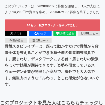
このプロジェクトは、
2020/06/02
に募集を開始し、
1
人の支援に
より
14,200
円の資金を集め、
2020/07/19
に募集を終了しました
もう一度プロジェクトをやってほしい
ポスト
シェア
LINEで送る
URLコピー
埋め込み
QRコード
骨盤スタビライザーは、座って動かすだけで骨盤から背
骨全体を整えることができる椅子型の骨盤調整器具で
す。腰まわり、デスクワークによる首・肩まわりの緊張
をほぐす効果が期待できます。姿勢を研究しているス
ウェーデン企業が開発した商品で、海外でも大人気で
す。無重力のような「ふわっ」とした感覚が心地いいで
す。
このプロジェクトを見た人はこちらもチェックし