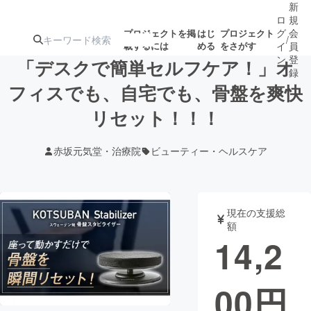
新
ロ
規
グ
会
プロジェクトを掲
はじ
プロジェクト
/
載するには
める
をさがす
イ
員
ン
登
「デスクで簡単セルフケア！」オ
録
フィスでも、自宅でも、骨盤を爽快
リセット！！！
人気のプロ
注目のリ
注目の新着プロ
募集終了が近いプ
もうすぐ公開
ジェクト
ターン
ジェクト
ロジェクト
されます
赤坂元気堂・治療院
ビューティー・ヘルスケア
アート・写真
音楽
現在の支援総
テクノロジー・ガジェット
ゲーム・サ
額
14,2
映像・映画
書籍・雑誌
00
円
ビジネス・起業
チャレンジ