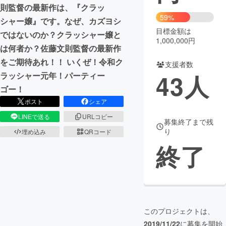
則監督の最新作は、『クラッ
59%
まちづくり・地域活性化
シャー嬢』です。なぜ、カズヨシ
目標金額は
ではないのか？クラッシャー嬢と
1,000,000円
は何者か？佐藤文則監督の最新作
CAMPFIRE for Social Good
CAMPFIRE Creation
をご期待あれ！！ いくぜ！令和ク
支援者数
CAMPFIREふるさと納税
machi-ya
コミュニティ
43
人
ラッシャー元年！パーティー
ゴー！
ポスト
シェア
LINEで送る
URLコピー
募集終了まで残
り
埋め込み
QRコード
終了
このプロジェクトは、
2019/11/22
に募集を開始