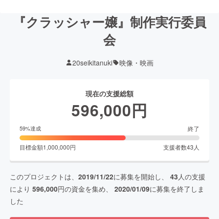
『クラッシャー嬢』制作実行委員
会
20seikitanuki
映像・映画
現在の支援総額
596,000
円
終了
59
%達成
目標金額
1,000,000
円
支援者数
43
人
このプロジェクトは、
2019/11/22
に募集を開始し、
43
人の支援
により
596,000
円の資金を集め、
2020/01/09
に募集を終了しま
した