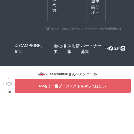
金申
め
請サ
方
ポー
ト
「QRコード」は株式会社デンソーウェーブの登録商標です。
© CAMPFIRE,
会社概
採用情
パートナー
Inc.
要
報
募集
20seikitanuki
さんへアンコール
もう一度プロジェクトをやってほしい
10