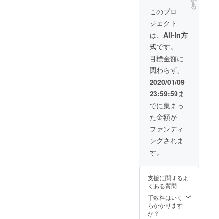
グの
す
る
上、佐
このプロ
藤監督
ジェクト
に一任
されま
は、
All-In方
す（要
式
です。
望は出
来るだ
目標金額に
け取り
関わらず、
入れま
すが、
2020/01/09
佐藤監
23:59:59
ま
督のセ
ンスに
でに集まっ
ご期待
た金額が
くださ
い）。
ファンディ
＊出来
ングされま
上がり
は、完
す。
成時の
お披露
目にな
支援に関するよ
りま
くある質問
す。事
前に完
手数料はいく
成映像
らかかります
の確認
か？