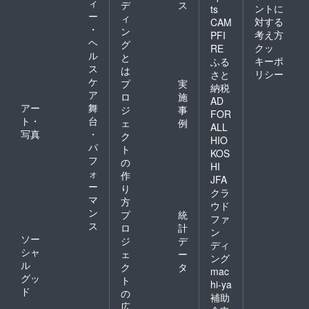
ィ
デ
ス
ントに
ts
ー
ィ
対する
CAM
・
ン
考え方
PFI
ヘ
グ
クッ
RE
ル
と
キーポ
ふる
ス
は
リシー
さと
ケ
プ
実
納税
ア
ロ
施
AD
アー
舞
ジ
事
FOR
ト・
台
ェ
例
ALL
写真
・
ク
HIO
パ
ト
KOS
フ
の
HI
ォ
作
JFA
ー
り
クラ
マ
方
ウド
ン
プ
統
ファ
ス
ロ
計
ン
ソー
ジ
デ
ディ
シャ
ェ
ー
ング
ル
ク
タ
mac
グッ
ト
hi-ya
ド
の
補助
広