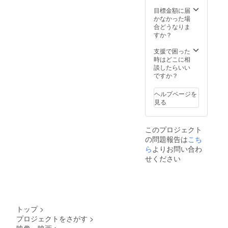
等はあ
りませ
目標金額に届
んの
かなかった場
で、ご
合どうなりま
了承く
すか？
ださ
い。
支援で困った
時はどこに相
談したらいい
ですか？
ヘルプページを
見る
このプロジェクト
の問題報告は
こち
ら
よりお問い合わ
せください
トップ
>
プロジェクトをさがす
>