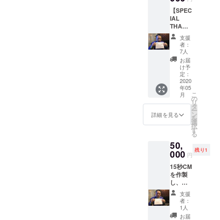
【SPEC
IAL
THANK
S】とし
支援
て、エ
者：
ンド
7人
ロール
お届
にお名
け予
前を掲
定：
載しま
2020
年05
す！ も
こ
月
ちろ
の
リ
ん、
タ
ー
DVDも
ン
詳細を見る
を
お届け
選
択
しま
す
る
す！ ※
50,
支援
残り1
時、必
000
円
ず備考
15秒CM
欄に
を作製
「掲載
し、劇
希望の
中で流
お名
支援
しま
前」を
者：
す！ ＊
ご記入
1人
CMの内
くださ
お届