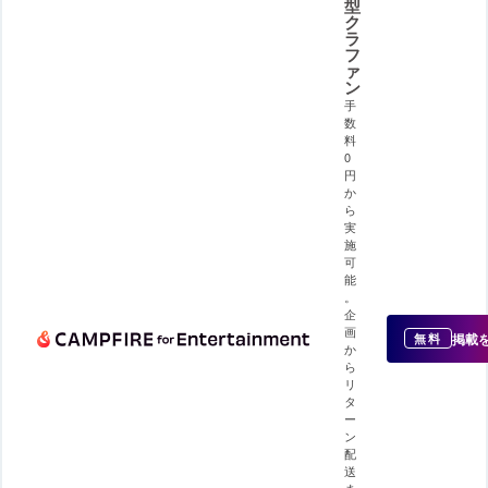
型
ク
ラ
フ
ァ
ン
手
数
料
0
円
か
ら
実
施
可
能
。
企
画
掲載
無料
か
ら
リ
タ
ー
ン
配
送
ま