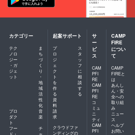
カテゴリー
起案サポート
サ
CAMP
ー
FIRE
テク
ま
プ
ス
ビ
につい
ノロ
ち
ロ
タ
ス
て
ジー
づ
ジ
ッ
・ガ
く
ェ
フ
CAM
CAMP
ジェ
り
ク
に
PFI
FIREと
ット
・
ト
相
RE
は
地
を
談
CAM
あんし
域
作
す
PFI
ん・安
活
る
る
RE
全への
性
資
コ
取り組
化
料
ミュ
み
プロ
音
請
ニ
ニュー
ダク
楽
求
ティ
ス
ト
CAM
ヘルプ
クラウドファ
フー
チ
PFI
お問い
ンディングの
ド・
ャ