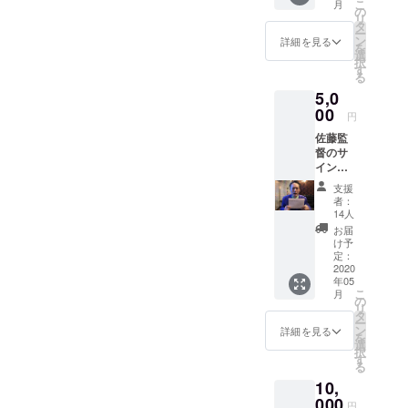
こ
月
の
リ
タ
ー
ン
詳細を見る
を
選
択
す
る
5,0
00
円
佐藤監
督のサ
イン入
りDVD
支援
をお届
者：
けしま
14人
す！
お届
け予
定：
2020
年05
こ
月
の
リ
タ
ー
ン
詳細を見る
を
選
択
す
る
10,
000
円