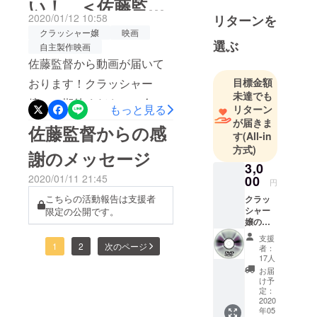
い！ ＜佐藤監督
2020/01/12 10:58
リターンを
からの動画メッ
クラッシャー嬢
映画
選ぶ
自主製作映画
セージ＞
佐藤監督から動画が届いて
おります！クラッシャー
目標金額
未達でも
嬢、ご期待ください。今月
もっと見る
リターン
には撮影開始です。皆さん
が届きま
佐藤監督からの感
す
(All-in
のご協力、ご参加、応援よ
方式)
謝のメッセージ
ろしくお願いします！！
3,0
2020/01/11 21:45
00
円
こちらの活動報告は支援者
クラッ
シャー
限定の公開です。
嬢の
DVDを
支援
お届け
1
2
次のページ
者：
しま
17人
す！
お届
け予
定：
2020
年05