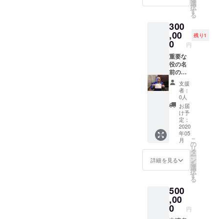
成時の
たは、
選
択
お披露
メール
す
る
目にな
にてヒ
300
りま
アリン
す。事
グいた
,00
残り1
前に完
しま
0
円
成映像
す。 ＊
の確認
公序良
重要な
等はあ
俗に反
役の名
りませ
する内
前の命
んの
容、法
名権！
支援
で、ご
令に違
＊電
者：
了承く
反する
話、ま
0人
ださ
内容な
たは、
お届
い。
どはお
メール
け予
受けで
にてヒ
定：
きませ
アリン
2020
年05
ん。
グいた
こ
月
しま
の
リ
す。
タ
ー
ン
詳細を見る
を
選
択
す
る
500
,00
0
円