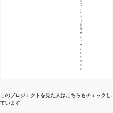
で
、
す
べ
て
お
任
せ
の
プ
ラ
ン
も
あ
り
ま
す
！
このプロジェクトを見た人はこちらもチェックし
ています