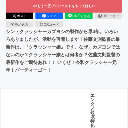
もう一度プロジェクトをやってほしい
ポスト
シェア
LINEで送る
URLコピー
埋め込み
QRコード
シン・クラッシャーカズヨシの製作から早3年。いろい
ろありましたが、活動を再開します！佐藤文則監督の最
新作は、『クラッシャー嬢』です。なぜ、カズヨシでは
ないのか？クラッシャー嬢とは何者か？佐藤文則監督の
最新作をご期待あれ！！ いくぜ！令和クラッシャー元
年！パーティーゴー！
エ
ン
タ
メ
領
域
特
化