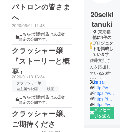
パトロンの皆さま
20seiki
へ
tanuki
2020/06/01 11:43
東京都
こちらの活動報告は支援者
他に4件の
限定の公開です。
プロジェク
クラッシャー嬢
トを掲載し
ています
『ストーリーと概
佐藤文則さ
んを応援し
要』
ている20世
2020/01/13 16:34
紀たぬきで
kirisai
クラッシャー嬢
す。佐藤さ
http://www.satofuminori.com/
自主製作映画
映画
んの動画撮
https://www.youtube.com/user/smile2009ism
こちらの活動報告は支援者
https://twitter.com/kirisai
影や映画撮
限定の公開です。
https://www.facebook.com/20seikitanuki/
影をサポー
メッセー
クラッシャー嬢、
トしていま
ジを送る
す。
ご期待くださ