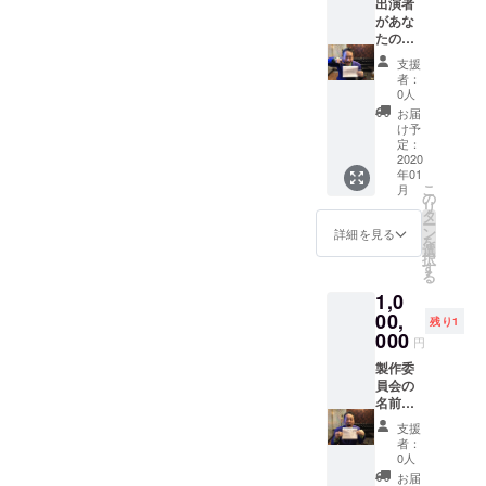
出演者
があな
たの
パー
支援
ティで
者：
余興を
0人
する権
お届
利。 新
け予
年会、
定：
忘年
2020
年01
会、各
こ
月
イベン
の
リ
ト等で
タ
ー
ご利用
ン
詳細を見る
を
くださ
選
択
い。 ＊
す
る
出演者
1,0
の人
数、余
00,
残り1
興内容
000
円
は、事
前にお
製作委
電話に
員会の
てヒア
名前を
リング
冠せら
支援
の上、
れま
者：
ご要望
す。
0人
にお応
お届