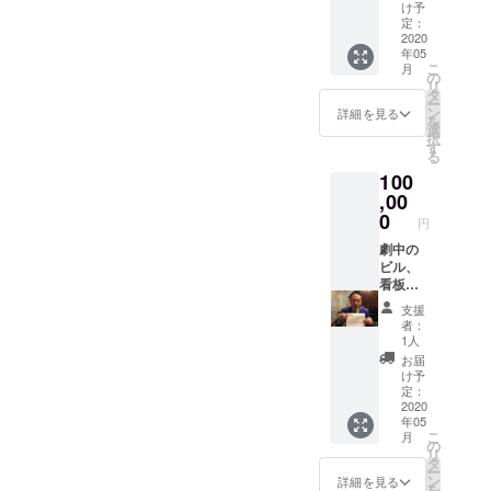
容は、
い。
け予
電話や
定：
都内で
2020
年05
あれば
こ
月
直接お
の
リ
会い
タ
ー
し、ヒ
ン
詳細を見る
を
アリン
選
択
グの
す
る
上、佐
100
藤監督
に一任
,00
されま
0
円
す（要
望は出
劇中の
来るだ
ビル、
け取り
看板、
入れま
キャラ
支援
すが、
クター
者：
佐藤監
の名前
1人
督のセ
にあな
お届
ンスに
たの好
け予
ご期待
きなも
定：
くださ
のを取
2020
年05
い）。
り入れ
こ
月
＊出来
ます。
の
リ
上がり
＊お電
タ
ー
は、完
話、ま
ン
詳細を見る
を