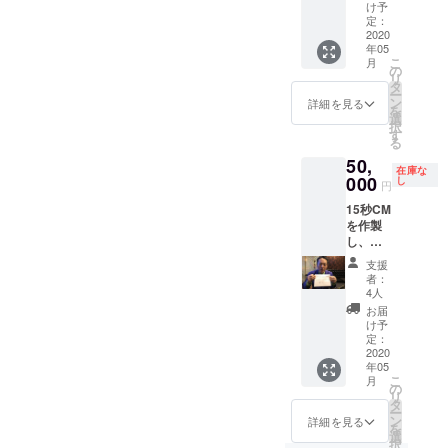
えしま
け予
す（都
定：
内の場
2020
年05
合は、
こ
月
お会い
の
リ
の上、
タ
ー
打ち合
ン
詳細を見る
を
わせい
選
択
たしま
す
る
す）。
50,
＊場所
在庫な
や人数
000
し
円
によっ
15秒CM
ては、
を作製
移動
し、劇
費、宿
中で流
泊代の
支援
しま
ご相談
者：
す！ ＊
をする
4人
CMの内
場合も
お届
容は、
ござい
け予
電話や
ますの
定：
都内で
2020
で、ご
年05
あれば
了承く
こ
月
直接お
ださ
の
リ
会い
い。
タ
ー
し、ヒ
ン
詳細を見る
を
アリン
選
択