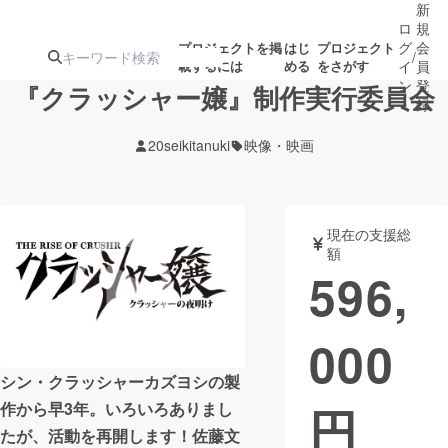
新
ロ
規
グ
会
プロジェクトを掲
はじ
プロジェクト
/
載するには
める
をさがす
イ
員
ン
登
『クラッシャー嬢』制作実行委員会
録
20seikitanuki
映像・映画
人気のプロ
注目のリ
注目の新着プロ
募集終了が近いプ
もうすぐ公開
ジェクト
ターン
ジェクト
ロジェクト
されます
現在の支援総
額
アート・写真
音楽
596,
テクノロジー・ガジェット
ゲーム・サ
000
映像・映画
書籍・雑誌
シン・クラッシャーカズヨシの製
円
作から早3年。いろいろありまし
ビジネス・起業
チャレンジ
たが、活動を再開します！佐藤文