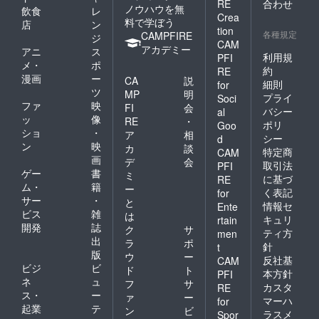
RE
合わせ
ノウハウを無
飲食
レ
Crea
料で学ぼう
店
ン
tion
各種規定
CAMPFIRE
ジ
CAM
アカデミー
アニ
ス
利用規
PFI
メ・
ポ
約
RE
漫画
ー
CA
説
細則
for
ツ
MP
明
プライ
Soci
ファ
映
FI
会
バシー
al
ッ
像
RE
・
ポリ
Goo
ショ
・
ア
相
シー
d
ン
映
カ
談
特定商
CAM
画
デ
会
取引法
PFI
ゲー
書
ミ
に基づ
RE
ム・
籍
ー
く表記
for
サー
・
と
情報セ
Ente
ビス
雑
は
キュリ
rtain
開発
誌
ク
サ
ティ方
men
出
ラ
ポ
針
t
版
ウ
ー
反社基
CAM
ビジ
ビ
ド
ト
本方針
PFI
ネ
ュ
フ
サ
カスタ
RE
ス・
ー
ァ
ー
マーハ
for
起業
テ
ン
ビ
ラスメ
Spor