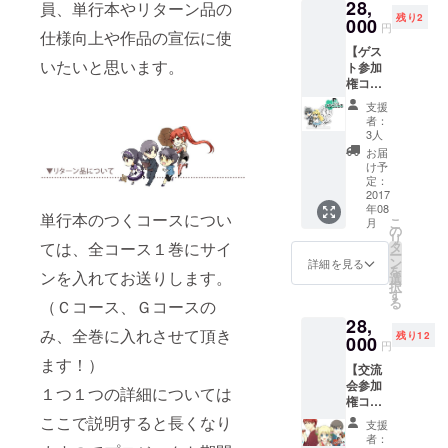
28,
（絵柄
員、単行本やリターン品の
残り2
はプリ
000
円
仕様向上や作品の宣伝に使
ントで
【ゲス
す） ・
いたいと思います。
ト参加
コンプ
権コー
リート
ス】 ・
設定資
支援
ツイ
料集
者：
キャス
「OD」
3人
放送
（非売
お届
「ぺ
品／番
け予
ちゃん
外編
定：
ねる」
2017
「星ふ
年08
にゲス
る日の
単行本のつくコースについ
こ
月
ト参加
夜物
の
リ
する権
語」収
ては、全コース１巻にサイ
タ
ー
利 ・Ａ
録） ・
ン
詳細を見る
を
ンを入れてお送りします。
～Eの中
イラス
選
択
の希望
ト集
す
る
（Ｃコース、Ｇコースの
のコー
「ODET
28,
ス１
TE」 ・
み、全巻に入れさせて頂き
残り12
セット
000
７Ｄａ
円
・番組
ｙｓ
ます！）
【交流
特製サ
（全２
会参加
イン入
巻） ・
１つ１つの詳細については
権コー
りアク
ボカロ
ス】 ・
リル置
ここで説明すると長くなり
Ｐ物語
支援
2017年
時計 ※
（全１
者：