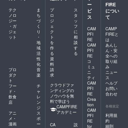
復活する見通しです。
ー
FIRE
テク
ま
プ
ス
最新情報はtwitterに流
ビ
につい
ノロ
ち
ロ
タ
ス
て
しているのでそちから
ジー
づ
ジ
ッ
ご確認ください～
・ガ
く
ェ
フ
CAM
CAMP
@perico_op 有り難い
ジェ
り
ク
に
PFI
FIREと
ット
・
ト
相
ことに順調に無くなっ
RE
は
地
を
談
CAM
あんし
ておりまして、２～３
域
作
す
PFI
ん・安
月には完売する見通し
活
る
る
RE
全への
性
資
です。ありがとうござ
コ
取り組
化
料
ミュ
み
います。もっと刷れば
プロ
音
請
ニ
ニュー
良かったかなと思う時
ダク
楽
求
ティ
ス
ト
もありますが、もとも
CAM
ヘルプ
クラウドファ
フー
チ
PFI
お問い
と本当に欲しい人に全
ンディングの
ド・
ャ
RE
合わせ
巻揃えてお礼のサイン
ノウハウを無
飲食
レ
Crea
料で学ぼう
店
ン
も入れて…ということ
tion
各種規定
CAMPFIRE
ジ
を１つの目標にやって
CAM
アカデミー
アニ
ス
利用規
PFI
来たので、十分役割は
メ・
ポ
約
RE
漫画
ー
果たしてくれたと思い
CA
説
細則
for