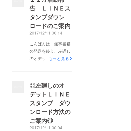
変遅くなりましたが、
告 ＬＩＮＥス
これがこのプロジェク
タンプダウン
トの最後の活動報告と
なります！ ２０１７
ロードのご案内
年２月に支援の募集を
2017/12/11 00:14
開始した「左廻しのオ
こんばんは！無事書籍
デット書籍化プロジェ
の発送を終え、左廻し
クト」は皆さんの沢山
のオデット書籍化プロ
もっと見る
の応援を経て、２０１
ジェクトも終わりに近
７年３月に無事目標金
づいています。これま
額達成、２０１７年１
でご支援下さった皆さ
１月書籍化、そして先
◎左廻しのオ
んには感謝でいっぱい
月のラジオゲスト配信
デットＬＩＮＥ
です。最後までどうぞ
を終え全リターン品の
スタンプ ダウ
よろしくお願いしま
リターンが完了いたし
す！ ◆左廻しのオ
ンロード方法の
ました。 初めてのこ
デットLINEスタンプ
とだらけで至らない部
ご案内◎
完成！ リターン品の
分も沢山あったのです
2017/12/11 00:04