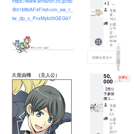
https://www.amazon.co.jp/dp
４】 ・
（非売
直筆サ
/B01M8IAF4F/ref=cm_sw_r_
品／番
支援
イン色
外編
者：
tw_dp_x_PcxMyb35GEG67
紙 ・ボ
「星ふ
10人
イスド
る日の
お届
ラマ台
夜物
け予
本（担
語」収
定：
当声優
2017
録）
年08
さんサ
こ
月
イン入
の
リ
り） ・
タ
ー
特製Ｃ
ン
詳細を見る
を
Ｄ（ボ
選
択
イスド
す
る
ラマ
久世由帰 （主人公）
50,
「星降
在庫な
る日の
000
し
円
夜物
【売り
語」＋
子参加
左廻し
権コー
のオ
ス】 ・
デット
支援
５月６
テーマ
者：
日開催
曲FULL
2人
「コミ
＋おま
お届
ティア
け 収
け予
１２
録） ・
定：
０」で
2017
ボイス