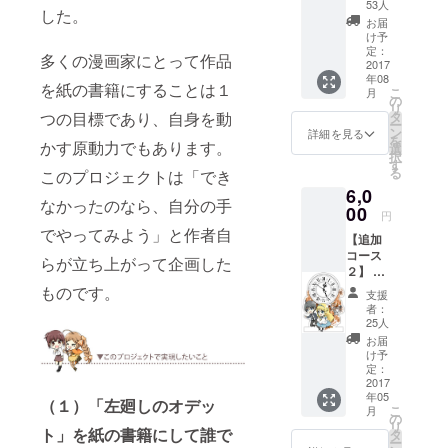
ト」単
53人
した。
行本
お届
（全４
け予
巻） ・
定：
多くの漫画家にとって作品
ＬＩＮ
2017
年08
Ｅスタ
を紙の書籍にすることは１
こ
月
ンプ16
の
リ
種類
つの目標であり、自身を動
タ
ー
ン
詳細を見る
を
かす原動力でもあります。
選
択
す
る
このプロジェクトは「でき
6,0
なかったのなら、自分の手
00
円
でやってみよう」と作者自
【追加
コース
らが立ち上がって企画した
２】 サ
イン入
ものです。
支援
りアク
者：
リル置
25人
時計 ※
お届
サイ
け予
ズ：
定：
140mm
2017
年05
×100m
（１）「左廻しのオデッ
こ
月
m ※サイ
の
リ
ン横の
ト」を紙の書籍にして誰で
タ
ー
イラス