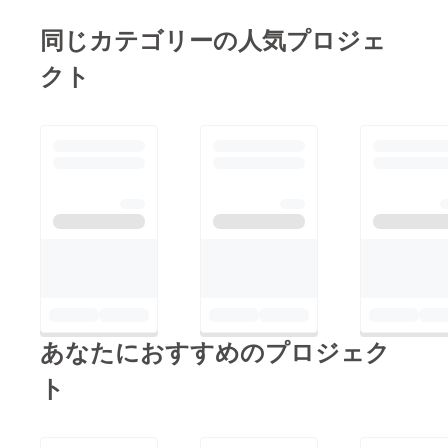
２０円）で販売してい
これ以上嬉しいことは
るのですが、来年から
同じカテゴリーの人気プロジェ
ありません。 そして
諸事情で１００コイン
そして本日８月３日！
クト
（２４０円）になる予
２０１８年３月にジャ
定なので…！１２０円
ンプ＋にてスタートし
のうちにお友達にぜひ
た新連載「次回のデス
すすめてください！
ゲームにご期待くださ
さて本題ですが、スタ
い！！」の単行本①巻
ンプが含まれるリター
が発売となりました！
ン品をお申込みの方に
左廻しのオデットとは
は今回のこのスタンプ
打って変わってコメ
プレゼントで無料でお
ディ寄りの作品になり
贈りさせて貰っていま
ますが、１冊通して読
す（リターン品に含ま
んで貰えばわりといつ
あなたにおすすめのプロジェク
れていたので当たり前
ものＰｅｒｉｃｏ作品
なんですが！ね！）
ト
と思って貰えるんじゃ
CAMPFIREのメッセー
ないかと思いますの
ジ機能にてダウンロー
で、こちらもぜひ手に