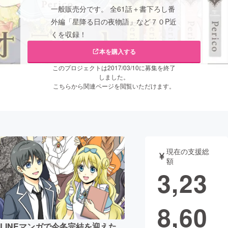
一般販売分です。 全61話＋書下ろし番
まちづくり・地域活性化
外編「星降る日の夜物語」など７０P近
くを収録！
CAMPFIRE for Social Good
CAMPFIRE Creation
本を購入する
CAMPFIREふるさと納税
machi-ya
コミュニティ
このプロジェクトは2017/03/10に募集を終了
しました。
こちらから関連ページを閲覧いただけます。
現在の支援総
額
3,23
8,60
LINEマンガで今冬完結を迎えた