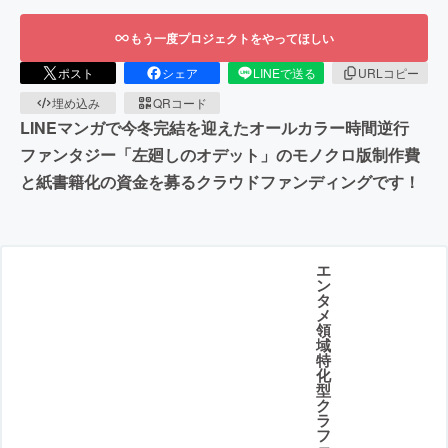
もう一度プロジェクトをやってほしい
ポスト
シェア
LINEで送る
URLコピー
埋め込み
QRコード
LINEマンガで今冬完結を迎えたオールカラー時間逆行
ファンタジー「左廻しのオデット」のモノクロ版制作費
と紙書籍化の資金を募るクラウドファンディングです！
エ
ン
タ
メ
領
域
特
化
型
ク
ラ
フ