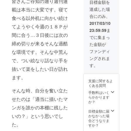
皆さんご存知の通り週刊連
目標金額を
・制作
あらか
中実際
じめご
達成した場
載は本当に大変です。寝て
使った
了承く
合にのみ、
プロッ
ださ
食べる以外机に向かい続け
トノー
い。 ※
2017/03/10
てようやく今週の１８Ｐが
ト、
収録見
23:59:59
ま
ネーム
学会会
間に合う…３日後には次の
・Ａ～G
場（名
でに集まっ
の中か
古屋市
締め切りが来るそんな過酷
た金額が
ら希望
内）ま
のコー
での交
ファンディ
な環境です。そんな中荒ん
ス１
通費は
ングされま
セット
自身で
で、つい絵なり話なり手を
ご負担
す。
抜いて楽をしたい日が訪れ
くださ
い
ます。
支援に関するよ
くある質問
そんな時、自分を奮い立た
手数料はいく
らかかります
せたのは「適当に描いたマ
か？
ンガを誰かの本棚に残した
目標金額に届
いの？」という思いでし
かなかった場
合どうなりま
た。
すか？