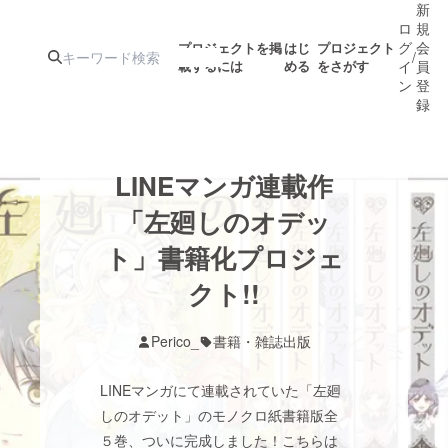
新
ロ
規
グ
会
プロジェクトを掲
はじ
プロジェクト
/
載するには
める
をさがす
イ
員
ン
登
録
人気のプロ
注目のリ
注目の新着プロ
募集終了が近いプ
もうすぐ公開
LINEマンガ連載作
ジェクト
ターン
ジェクト
ロジェクト
されます
「左廻しのオデッ
ト」書籍化プロジェ
アート・写真
音楽
クト!!
テクノロジー・ガジェット
ゲーム・サ
Perico_
書籍・雑誌出版
映像・映画
書籍・雑誌
LINEマンガにて連載されていた「左廻
しのオデット」のモノクロ紙書籍版全
ビジネス・起業
チャレンジ
５巻、ついに完成しました！こちらは