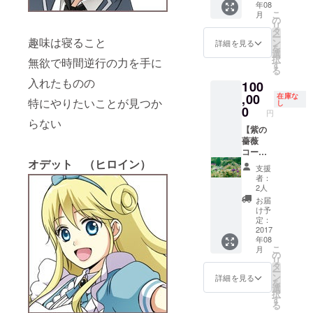
年08
Perico
ドラマ
こ
月
のス
収録見
の
リ
ペース
学会in
タ
ー
で売り
趣味は寝ること
名古
ン
詳細を見る
を
子する
屋 優
選
択
無欲で時間逆行の力を手に
権利 ・
先招待
す
る
Ａ～Eの
権 ※ボ
入れたものの
100
中から
イスド
希望の
,00
ラマの
在庫な
特にやりたいことが見つか
し
コース
収録日
0
円
１セッ
は現在
らない
ト
【紫の
未定で
※2017
薔薇
す
年5月6
コー
（2017
オデット （ヒロイン）
日開催
ス】 ・
年5月～
支援
のコミ
Perico
6月の休
者：
ティア
にイラ
日を予
2人
120（東
ストを
定）日
お届
京ビッ
発注す
程が決
け予
グサイ
る権利
定後改
定：
ト）に
（ボ
2017
めて支
年08
来られ
リュー
援者全
こ
月
る方の
ム、内
員から
の
リ
み。交
容は応
見学希
タ
ー
通費は
相談）
望者を
ン
詳細を見る
を
自身で
・制作
募り、
選
択
ご負担
中実際
その際
す
る
お願い
使った
定員に