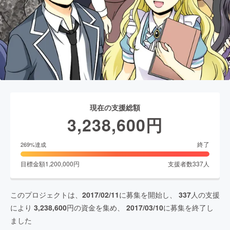
現在の支援総額
3,238,600
円
終了
269
%達成
目標金額
1,200,000
円
支援者数
337
人
このプロジェクトは、
2017/02/11
に募集を開始し、
337
人の支援
により
3,238,600
円の資金を集め、
2017/03/10
に募集を終了し
ました