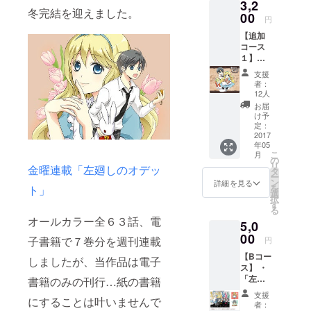
3,2
り） ※
冬完結を迎えました。
単行本
00
円
はつき
【追加
ませ
コース
ん、ご
１】マ
注意く
ウス
ださい
支援
パッド
者：
※サイ
12人
ズ：
お届
160mm
け予
×180m
定：
m ※表
2017
年05
面：
こ
月
PVC
の
リ
金曜連載「左廻しのオデッ
裏面：
タ
ー
天然ゴ
ン
詳細を見る
を
ト」
ム
選
択
す
る
オールカラー全６３話、電
5,0
00
子書籍で７巻分を週刊連載
円
【Bコー
しましたが、当作品は電子
ス】 ・
「左廻
書籍のみの刊行…紙の書籍
しのオ
支援
にすることは叶いませんで
デッ
者：