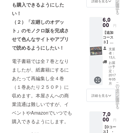
ン
詳細を見る
を
も購入できるようにした
トの
選
択
キャラ
す
い！
る
指定が
6,0
可能で
（２）「左廻しのオデッ
す
00
円
ト」のモノクロ版を完成さ
【追加
コース
せて色んなサイトやアプリ
３】
あった
で読めるようにしたい！
支援
かブラ
者：
ンケッ
13人
電子書籍では全７巻となり
ト ※サ
お届
イズ：
け予
ましたが、紙書籍にするに
1000m
定：
m×700
2017
あたって再編集し全４巻
年05
mm ※表
こ
月
面：イ
の
（１巻あたり２５０Ｐ）に
リ
ラス
タ
ー
ト 裏
収めます。本屋さんへの商
ン
詳細を見る
を
面：ブ
選
択
業流通は難しいですが、イ
ラウン
す
る
ベントやAmazonでいつでも
7,0
00
円
購入できるようにします。
【Dコー
ス】 ・