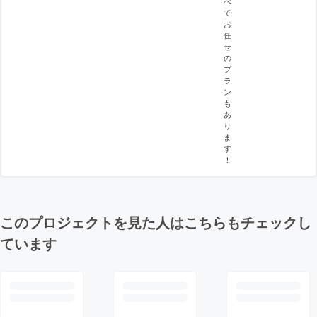
べ
て
お
任
せ
の
プ
ラ
ン
も
あ
り
ま
す
！
このプロジェクトを見た人はこちらもチェックし
ています