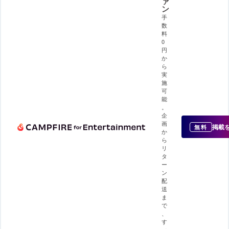
ァ
ン
手
数
料
0
円
か
ら
実
施
可
能
。
企
画
掲載
無料
か
ら
リ
タ
ー
ン
配
送
ま
で
、
す