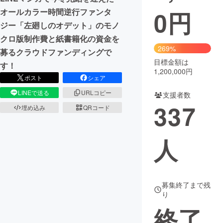
0
円
オールカラー時間逆行ファンタ
ジー「左廻しのオデット」のモノ
クロ版制作費と紙書籍化の資金を
269%
募るクラウドファンディングで
目標金額は
す！
1,200,000円
ポスト
シェア
LINEで送る
URLコピー
支援者数
337
埋め込み
QRコード
人
募集終了まで残
り
終了