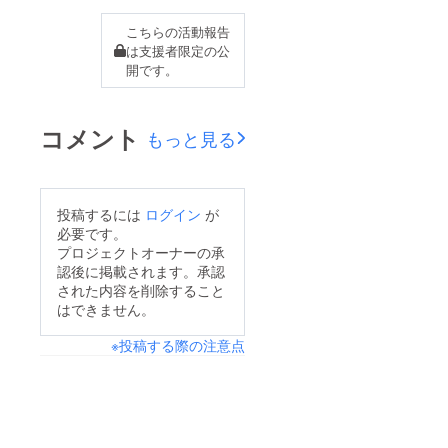
一部となっていた左廻
が、交流会や各種イベ
しのオデットのスタン
ントでは読者の皆さん
こちらの活動報告
プがついに登録申請を
は支援者限定の公
が積極的に声をかけて
開です。
通過！販売が開始とな
くれたり、ＬＩＮＥス
りました！ 左廻しの
タンプ配布でも…沢山
オデット LINEスタン
の方がオデットちゃん
コメント
もっと見る
プ（全24種）
に話かけてお礼を言っ
https://store.line.me/sti
てくれました。改めて
ckershop/product/170
「左廻しのオデット」
投稿するには
ログイン
が
5488/ja 全２４種類！
は幸せな作品であった
必要です。
Ｔｗｉｔｔｅｒで案を
プロジェクトオーナーの承
と、日々感慨にふけっ
認後に掲載されます。承認
募集して出来るだけた
ています。 良質な読
された内容を削除すること
くさんのキャラを描く
者の皆さんに出会えた
はできません。
ことを目標に作りまし
おかげだと感じていま
※投稿する際の注意点
た。頂いた案はどれも
す。本当にありがとう
面白く可愛く、楽しく
ございました！！皆さ
作らせて貰いました！
んの中で少しだけ特別
年内は５０コイン（１
なマンガになれたなら