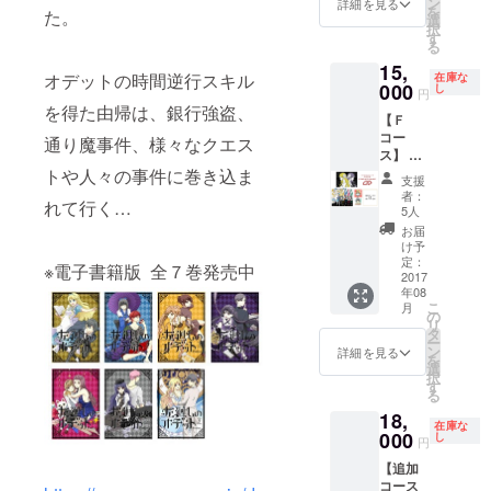
始予
ン
詳細を見る
を
た。
類）
定。詳
選
択
細は
す
る
メール
15,
にてご
オデットの時間逆行スキル
在庫な
000
案内し
し
円
ます。
を得た由帰は、銀行強盗、
【Ｆ
交通費
コー
通り魔事件、様々なクエス
は自身
ス】 ・
でご負
「左廻
トや人々の事件に巻き込ま
担お願
支援
しのオ
いしま
者：
れて行く…
デッ
す。 ・
5人
ト」単
夜の打
お届
行本
ち上げ
け予
（全４
定：
ご飯代
※電子書籍版 全７巻発売中
巻） ・
2017
・おみ
年08
ＬＩＮ
や代 以
こ
月
Ｅスタ
の
上の費
リ
ンプ16
タ
用はＰ
ー
種類 ・
ン
ｅｒｉ
詳細を見る
を
直筆サ
選
ｃｏの
択
イン色
す
方で負
る
紙 ・コ
担しま
18,
ンプ
す!!
在庫な
リート
000
し
円
設定資
【追加
料集
コース
「OD」