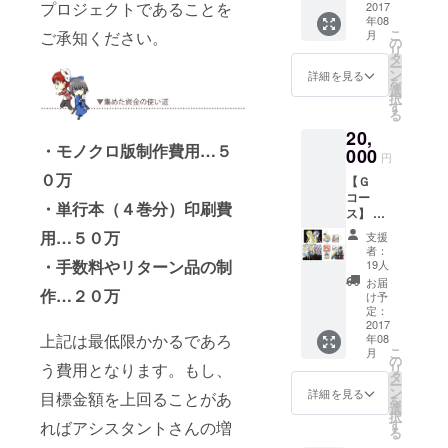
プロジェクトであることを
2017
ＬＩＮ
年08
Ｅスタ
こ
ご承知ください。
月
ンプ16
の
リ
種類 ・
タ
ー
サイン
ン
詳細を見る
を
色紙
選
択
（絵柄
す
る
はプリ
20,
ントで
・モノクロ版制作費用…５
000
す） ・
円
コンプ
０万
【Ｇ
リート
コー
設定資
・単行本（４巻分）印刷費
ス】 ・
料集
「左廻
「OD」
用…５０万
支援
しのオ
（非売
者：
デッ
・手数料やリターン品の制
品／番
19人
ト」サ
外編
お届
作…２０万
イン入
「星ふ
け予
り単行
定：
る日の
本（全
2017
夜物
上記は最低限かかるであろ
年08
４巻）
語」収
こ
月
・ＬＩ
の
録）
う費用となります。もし、
リ
ＮＥス
タ
ー
タンプ
ン
詳細を見る
目標金額を上回ることがあ
を
16種類
選
択
・サイ
す
ればアシスタントさんの増
る
ン色紙