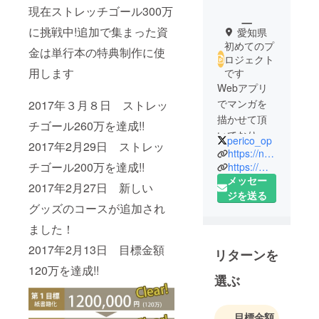
_
現在ストレッチゴール300万
に挑戦中!追加で集まった資
愛知県
初めてのプ
金は単行本の特典制作に使
ロジェクト
用します
です
Webアプリ
でマンガを
2017年３月８日 ストレッ
描かせて頂
チゴール260万を達成!!
いておりま
perico_op
2017年2月29日 ストレッ
す。「左廻
https://note.mu/perico_op
チゴール200万を達成!!
しのオデッ
https://manga.line.me/product/periodic?id=Z0000004
メッセー
ト」「７Ｄ
2017年2月27日 新しい
ジを送る
ａｙｓ」
グッズのコースが追加され
「ボカロＰ
ました！
物語」デ
ビューは白
2017年2月13日 目標金額
リターンを
泉社ＬａＬ
120万を達成!!
ａ
選ぶ
目標金額