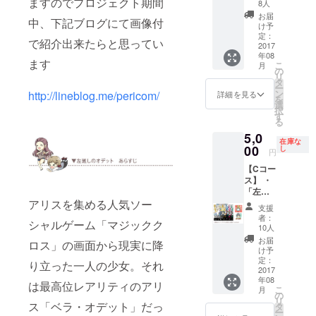
ますのでプロジェクト期間
5月6日
通話で
巻） ・
8人
開催の
最低２
微熱少
お届
中、下記ブログにて画像付
コミ
０分以
年（全
け予
ティア
上
定：
１巻）
で紹介出来たらと思ってい
120の後
2017
Perico
・アホ
年08
の交流
とラジ
カレ！
ます
こ
月
会に参
オ放送
の
（全１
リ
加する
できる
タ
巻） ・
ー
権利 ・
環境に
ン
http://lineblog.me/pericom/
マグ
詳細を見る
を
Ａ～Eの
いるこ
選
カップ
択
中の希
とが条
す
・アク
る
望の
件とな
リル
5,0
コース
ります
キーホ
在庫な
１セッ
00
し
ルダー
円
ト
・クリ
【Cコー
※2017
アファ
ス】 ・
年5月6
イル×２
「左廻
日開催
種類
アリスを集める人気ソー
しのオ
のコミ
支援
デッ
ティア
者：
シャルゲーム「マジックク
ト」サ
120（東
10人
イン入
京ビッ
お届
ロス」の画面から現実に降
り単行
グサイ
け予
本（全
ト）に
定：
り立った一人の少女。それ
４巻）
2017
来られ
年08
・ＬＩ
る方の
は最高位レアリティのアリ
こ
月
ＮＥス
み。18
の
リ
タンプ
ス「ベラ・オデット」だっ
時～開
タ
ー
（16種