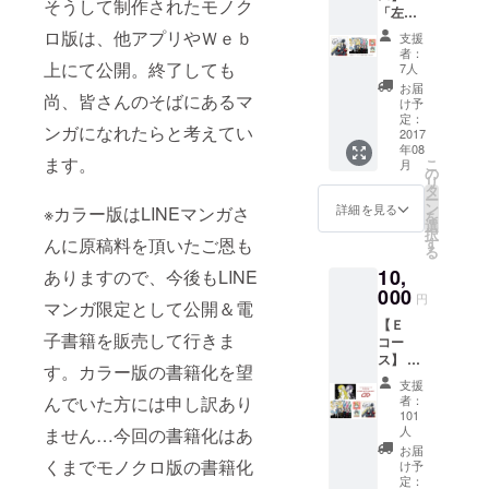
そうして制作されたモノク
「左廻
しのオ
ロ版は、他アプリやＷｅｂ
支援
デッ
者：
ト」単
上にて公開。終了しても
7人
行本
お届
尚、皆さんのそばにあるマ
（全４
け予
巻） ・
定：
ンガになれたらと考えてい
ＬＩＮ
2017
年08
Ｅスタ
ます。
こ
月
ンプ16
の
リ
種類 ・
タ
ー
サイン
ン
詳細を見る
※カラー版はLINEマンガさ
を
色紙
選
択
（絵柄
んに原稿料を頂いたご恩も
す
る
はプリ
10,
ありますので、今後もLINE
ントで
す）
000
円
マンガ限定として公開＆電
【Ｅ
子書籍を販売して行きま
コー
ス】 ・
す。カラー版の書籍化を望
「左廻
支援
しのオ
んでいた方には申し訳あり
者：
デッ
101
ト」単
人
ません…今回の書籍化はあ
行本
お届
くまでモノクロ版の書籍化
（全４
け予
巻） ・
定：