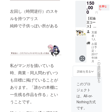
150
しま
プロッ
より抽
す。 ・
トノー
,00
選に
在庫な
し
アルバ
ト、
左回し（時間逆行）のスキ
なった
0
円
イト代
ネーム
場合優
ルを持つアリス
・お昼
・Ａ～G
【石油
先的に
ご飯代
の中か
王コー
ご招待
純粋で子供っぽい所がある
・夜の
ら希望
ス】 ・
しま
打ち上
のコー
単行本
す。 ※
支援
げご飯
ス１
書き下
見学会
者：
代 以上
セット
ろしで
はおま
1人
の３点
石油王
けであ
お届
はＰｅ
役とし
りコー
け予
ｒｉｃ
てオ
ス価格
定：
ｏの方
デット
2017
には含
年08
で負担
ちゃん
まれま
こ
月
します!!
と共演
せん。
の
私がマンガを描いている
リ
する権
雨天や
タ
ー
利 ・
日程の
ン
詳細を見る
時、商業・同人問わずいつ
を
Perico
都合で
選
択
にイラ
不参加
す
も目標に掲げていることが
る
ストを
になっ
このプロ
発注す
あります。「誰かの本棚に
た場合
ジェクト
る権利
も返金
一生残る作品を作る」とい
（ボ
やキャ
は、All-or-
リュー
ンセル
うことです。
Nothing方式
ム、内
は受付
容は応
できま
です。
相談）
せん、