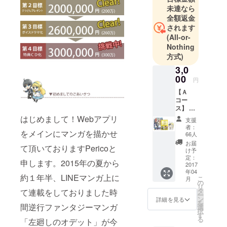
未達なら
全額返金
されます
(All-or-
Nothing
方式)
3,0
00
円
【Ａ
コー
ス】 ・
完結記
はじめまして！Webアプリ
支援
念本
者：
をメインにマンガを描かせ
「Final
66人
e!」 ・
お届
て頂いておりますPericoと
カレン
け予
ダー
定：
申します。2015年の夏から
（２月
2017
年04
～７
約１年半、LINEマンガ上に
こ
月
月） ・
の
リ
お礼イ
タ
て連載をしておりました時
ー
ラスト
ン
詳細を見る
を
カード
間逆行ファンタジーマンガ
選
択
（サイ
す
る
「左廻しのオデット」が今
ン入