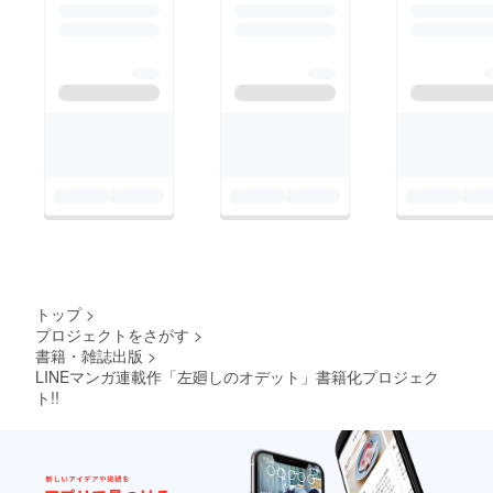
ド方法をお送りしたの
取って貰えたら喜びま
でぜひぜひ確認して下
す！！ ◆次回のデス
さいね。またＱＲコー
ゲームにご期待くださ
ドなどをつけつつより
い！！ＪＣ①巻 ＰＲ
詳しく、こちらの活動
https://www.shonenju
報告でもダウンロード
mp.com/p/sp/comics_
方法をパトロン限定で
pr/1808VKNe6s0/jikai
公開しているのでログ
nodeathgame/ ◆Ａｍ
インできる方はこちら
ａｚｏｎ販売ページ
をご覧くださいね。
http://amzn.asia/isNKX
▼◎左廻しのオデット
V8 ◆ＬＩＮＥマンガ
ＬＩＮＥスタンプ ダ
試し読み
トップ
>
プロジェクトをさがす
>
ウンロード方法のご案
https://manga.line.me/
書籍・雑誌出版
>
内◎https://camp-
book/detail?
LINEマンガ連載作「左廻しのオデット」書籍化プロジェク
fire.jp/updates/view/42
id=002g1xxx また皆さ
ト!!
992 こんな感じでオ
んの心に響く作品を作
デットちゃんがあなた
るために邁進していき
のＬＩＮＥにプレゼン
ます。今後もどうぞよ