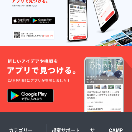
トに上がります！！
ろしくお願いしま
◆左廻しのオデット書
す！！ Ｐｅｒｉｃ
籍版 通信販売開始！
ｏ ２０１８年８月３
トップページでもお知
日
らせしましたが、左廻
しのオデットの書籍版
が通販スタートとなり
ました。クラウドファ
ンディングに参加でき
なかった方も、ぜひぜ
ひ手に取って貰えたら
嬉しいです。 ＞Ｐｅ
ｒｉｃｏｍ ＢＯＯＴ
Ｈ ＳＨＯＰ＞Ａｍａ
ｚｏｎ（準備中） 現
在品薄ですが、明日再
納品するので１０日後
くらいにはすべて在庫
カテゴリー
起案サポート
サ
CAMP