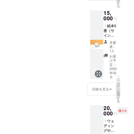
択
手書き
す
る
イラス
15,
トお手
紙
000
円
・絵本5
冊（サ
イン入
り） ・
支援
絵本1冊
者：
につき
1人
ポスト
お届
カード1
け予
枚（ラ
定：
ンダム
2020
年02
合計5
こ
月
枚） ・
の
リ
手書き
タ
ー
イラス
ン
詳細を見る
を
ト付き
選
択
お手紙
す
る
20,
残り5
000
円
・ウェ
ディン
グやお