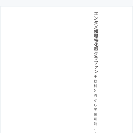
エ
ン
タ
メ
領
域
特
化
型
ク
ラ
フ
ァ
ン
手
数
料
0
円
か
ら
実
施
可
能
。
企