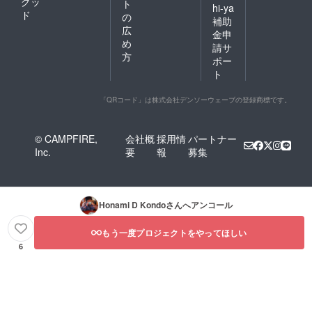
グッ
ト
hi-ya
ド
の
補助
広
金申
め
請サ
方
ポー
ト
「QRコード」は株式会社デンソーウェーブの登録商標です。
© CAMPFIRE,
会社概
採用情
パートナー
Inc.
要
報
募集
Honami D Kondo
さんへアンコール
もう一度プロジェクトをやってほしい
6