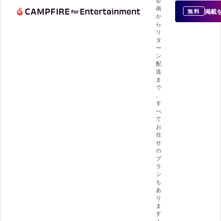
画
掲載
無料
か
ら
リ
タ
ー
ン
配
送
ま
で
、
す
べ
て
お
任
せ
の
プ
ラ
ン
も
あ
り
ま
す
！