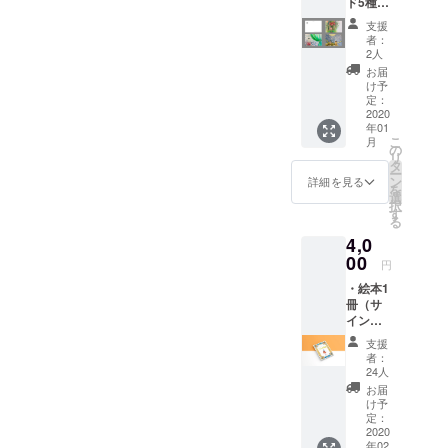
ド5種
（ラン
支援
ダム）
者：
・手書
2人
きイラ
お届
スト付
け予
きお手
定：
紙
2020
年01
こ
月
の
リ
タ
ー
ン
詳細を見る
を
選
択
す
る
4,0
00
円
・絵本1
冊（サ
イン入
り） ・
支援
ポスト
者：
カード1
24人
枚（ラ
お届
ンダ
け予
ム） ・
定：
手書き
2020
年02
イラス