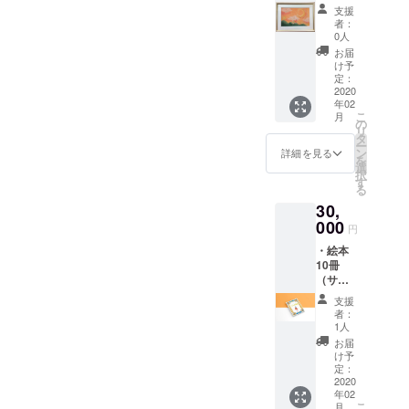
家の玄
支援
関用に
者：
ウェル
0人
カム
お届
ボード
け予
描きま
定：
す。 ・
2020
年02
手書き
こ
月
イラス
の
リ
ト付き
タ
ー
お手紙
ン
詳細を見る
を
入れて
選
択
ほしい
す
る
文字
30,
や、モ
チー
000
円
フ、家
・絵本
族写真
10冊
などあ
（サイ
れば備
ン入
考欄に
支援
り） ・
てお知
者：
絵本1冊
らせく
1人
につき
ださ
お届
ポスト
い。 後
け予
カード1
日メー
定：
枚（ラ
2020
ルでご
年02
ンダム
連絡差
こ
月