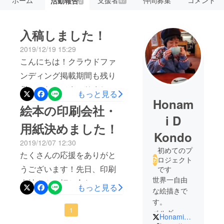
ホーム
支援者
仲間募集
コメント
活動報告
47
2
入稿しました！
2019/12/19 15:29
こんにちは！クラウドファ
ンディング掲載期間も残り
僅かとなってまいりました!
もっと見る
Honam
昨日、A Pumpkin Girlのデー
絵本の印刷会社・
タ化が完了し、岡田印刷さ
i D
用紙決めました！
んへ入稿しました＼(^o^)／
Kondo
2019/12/07 12:30
絵本完成まであと少しです♫
初めてのプ
たくさんの応援をありがと
完成は1月末。2月のお届け
ロジェクト
うございます！先日、印刷
です
になりそうです！
世界一自由
会社さんへ打ち合わせに
もっと見る
な絵描きで
行ってまいりました。愛媛
す。
県松山市にある岡田印刷さ
1
ベルギーと
Honamingo1
日本を行っ