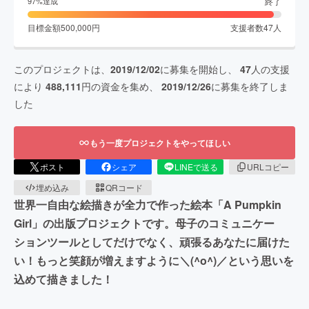
終了
97
%達成
目標金額
500,000
円
支援者数
47
人
このプロジェクトは、
2019/12/02
に募集を開始し、
47
人の支援
により
488,111
円の資金を集め、
2019/12/26
に募集を終了しま
した
もう一度プロジェクトをやってほしい
ポスト
シェア
LINEで送る
URLコピー
埋め込み
QRコード
世界一自由な絵描きが全力で作った絵本「A Pumpkin
Girl」の出版プロジェクトです。母子のコミュニケー
ションツールとしてだけでなく、頑張るあなたに届けた
い！もっと笑顔が増えますように＼(^o^)／という思いを
込めて描きました！