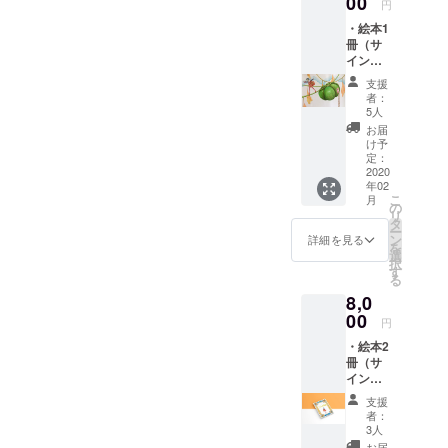
00
円
し上げ
・絵本1
ます。
冊（サ
イラス
イン入
トは
り） ・
データ
支援
ポスト
でお送
者：
カード1
りしま
5人
枚（ラ
す。 画
お届
ンダ
像はイ
け予
ム） ・
メージ
定：
絵本の
2020
です。
年02
ワン
お写真
こ
月
シーン
の雰囲
の
リ
ポス
気でイ
タ
ー
ター1枚
ラスト
ン
詳細を見る
を
（B5）
のタッ
選
択
・手書
チが多
す
る
きイラ
少異な
8,0
スト付
ると思
きお手
00
いま
円
紙
す。
・絵本2
冊（サ
イン入
り） ・
支援
絵本1冊
者：
につき
3人
ポスト
お届