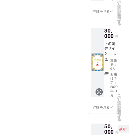
合計10
し上
の
リ
枚） ・
げ、詳
タ
ー
手書き
しく確
ン
詳細を見る
を
イラス
認させ
選
択
ト付き
て頂き
す
る
お手紙
ます。
30,
000
円
・名刺
デザイ
ン
「A
支援
Pumpki
者：
n Girl」
0人
の表紙
お届
の様な
け予
枠組み
定：
をデザ
2020
年01
イン
こ
月
し、名
の
リ
刺をお
タ
ー
届けし
ン
詳細を見る
を
ます。
選
択
・手書
す
る
きイラ
50,
スト付
残り5
きお手
000
円
紙 ※名