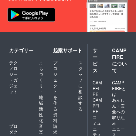
カテゴリー
起案サポート
サ
CAMP
ー
FIRE
テク
ま
プ
ス
ビ
につい
ノロ
ち
ロ
タ
ス
て
ジー
づ
ジ
ッ
・ガ
く
ェ
フ
CAM
CAMP
ジェ
り
ク
に
PFI
FIREと
ット
・
ト
相
RE
は
地
を
談
CAM
あんし
域
作
す
PFI
ん・安
活
る
る
RE
全への
性
資
コ
取り組
化
料
ミュ
み
プロ
音
請
ニ
ニュー
ダク
楽
求
ティ
ス