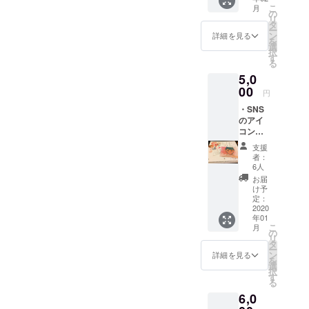
こ
月
ト付き
の
リ
お手紙
タ
ー
ン
詳細を見る
を
選
択
す
る
5,0
00
円
・SNS
のアイ
コンで
使える
支援
あなた
者：
の顔を
6人
イラス
お届
ト化し
け予
ます！
定：
イラス
2020
年01
ト化し
こ
月
てほし
の
リ
い写真
タ
ー
を頂く
ン
詳細を見る
を
ため、
選
択
後日
す
る
メール
6,0
にてご
連絡差