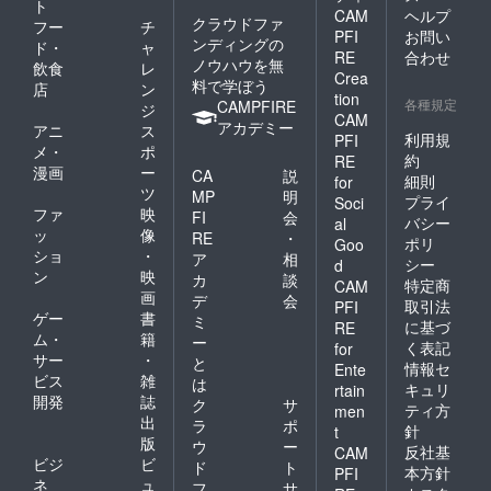
ト
CAM
ヘルプ
クラウドファ
フー
チ
PFI
お問い
ンディングの
ド・
ャ
RE
合わせ
ノウハウを無
飲食
レ
Crea
料で学ぼう
店
ン
tion
各種規定
CAMPFIRE
ジ
CAM
アカデミー
アニ
ス
利用規
PFI
メ・
ポ
約
RE
漫画
ー
CA
説
細則
for
ツ
MP
明
プライ
Soci
ファ
映
FI
会
バシー
al
ッ
像
RE
・
ポリ
Goo
ショ
・
ア
相
シー
d
ン
映
カ
談
特定商
CAM
画
デ
会
取引法
PFI
ゲー
書
ミ
に基づ
RE
ム・
籍
ー
く表記
for
サー
・
と
情報セ
Ente
ビス
雑
は
キュリ
rtain
開発
誌
ク
サ
ティ方
men
出
ラ
ポ
針
t
版
ウ
ー
反社基
CAM
ビジ
ビ
ド
ト
本方針
PFI
ネ
ュ
フ
サ