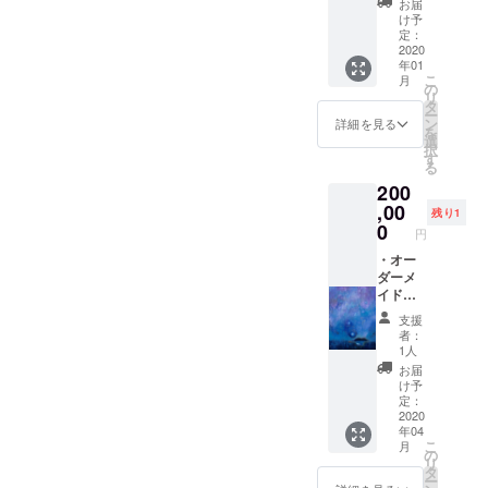
お届
いただ
な画材
け予
けま
をご用
定：
す。 2
意して
2020
年01
番目、3
頂き、
こ
月
番目の
私がお
の
リ
方には
店やイ
タ
ー
メール
ベント
ン
詳細を見る
を
でどれ
にお伺
選
択
が選べ
いして
す
る
るかお
壁や何
200
知らせ
かキャ
しま
ンバス
,00
残り1
す。
に絵を
0
円
描きま
す。 ペ
・オー
イン
ダーメ
ティン
イド絵
グ内容
画 ベ
支援
のご希
ルギー
者：
望を備
にて制
1人
考欄に
作（F8
お届
お書き
サイズ
け予
くださ
455×38
定：
い。 ま
0） ・
2020
年04
た募集
絵本1冊
こ
月
期間終
（サイ
の
リ
了後、
ン入
タ
ー
メール
り） ・