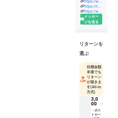
んです（^^）絵本で使う紙
https://www.instagram.com/ho12umiiro/
たり来たり
https://honami.me/
にはマットな質感で重厚な
https://www.instagram.com/honami156/
していま
ものを使いたくて、図書館
メッセー
す。
ジを送る
や本屋さんでいろいろな本
絵本「A
Pumpkin
を触ってみたのですが、愛
Girl」をたく
媛新聞さんから出版してい
さんの人に
リターンを
る「かなしきデブ猫ちゃ
届けた
ん」の紙がとても気に入っ
い！！
選ぶ
たので、それと同じ紙に決
めました。ケント紙の一種
目標金額
未達でも
で、その名も「ＨＧ画
リターン
王」！めっちゃカッコいい
が届きま
す
(All-in
＼(^o^)／着々と完成に向け
方式)
て進んでおります。楽しみ
3,0
00
にしていてください♪
円
・ポス
トカー