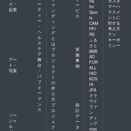
カスタ
RE
ス・
ー
ァ
ー
マーハ
for
起業
テ
ン
ビ
ラスメ
Spor
ィ
デ
ス
ントに
ts
ー
ィ
対する
CAM
・
ン
考え方
PFI
ヘ
グ
クッ
RE
ル
と
キーポ
ふる
ス
は
リシー
さと
ケ
プ
実
納税
ア
ロ
施
AD
アー
舞
ジ
事
FOR
ト・
台
ェ
例
ALL
写真
・
ク
HIO
パ
ト
KOS
フ
の
HI
ォ
作
JFA
ー
り
クラ
マ
方
ウド
ン
プ
統
ファ
ス
ロ
計
ン
ソー
ジ
デ
ディ
シャ
ェ
ー
ング
ル
ク
タ
mac