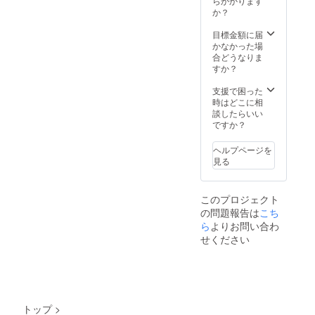
らかかります
待ち頂
か？
けると
幸いで
目標金額に届
す。 も
かなかった場
しご希
合どうなりま
望のカ
すか？
ラーや
モチー
支援で困った
フがあ
時はどこに相
れば備
談したらいい
考欄に
ですか？
てお知
らせく
ヘルプページを
ださ
見る
い。 画
像は絵
画イ
このプロジェクト
メージ
の問題報告は
こち
と「安
心して
ら
よりお問い合わ
くださ
せください
いベル
ギーで
す！」
という
証拠
（？）
トップ
>
です。