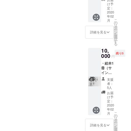
カード1
け予
枚（ラ
定：
ンダム
2020
年02
合計2
こ
月
枚） ・
の
リ
手書き
タ
ー
イラス
ン
詳細を見る
を
ト付き
選
択
お手紙
す
る
10,
残り5
000
円
・絵本1
冊（サ
イン入
り） ・
支援
ポスト
者：
カード1
5人
枚（ラ
お届
ンダ
け予
ム） ・
定：
絵本ラ
2020
年02
フ画
こ
月
（ラン
の
リ
ダムB4
タ
ー
サイ
ン
詳細を見る
を
ズ） ・
選