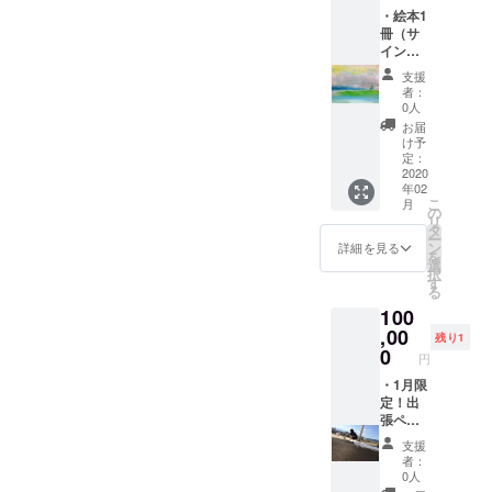
・絵本1
刺への
冊（サ
記載事
イン入
項を備
り） ・
考欄に
支援
ポスト
書いて
者：
カード1
くださ
0人
枚（ラ
い。
お届
ンダ
け予
ム） ・
定：
絵画
2020
年02
（キャ
こ
月
ンパス
の
リ
／アク
タ
ー
リル／
ン
詳細を見る
を
410×31
選
択
8） ・
す
る
手書き
100
イラス
ト付き
,00
残り1
お手紙
0
円
絵画は
先着順
・1月限
でお好
定！出
きな絵
張ペイ
を画像
ンティ
支援
の3種の
ング行
者：
中から
きます♪
0人
選んで
お好き