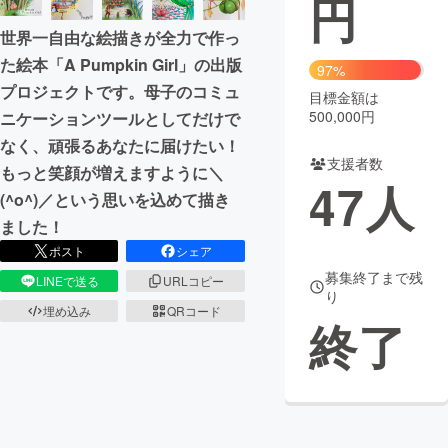
円
世界一自由な絵描きが全力で作っ
まちづくり・地域活性化
た絵本「A Pumpkin Girl」の出版
97%
プロジェクトです。母子のコミュ
目標金額は
CAMPFIRE for Social Good
CAMPFIRE Creation
500,000円
ニケーションツールとしてだけで
CAMPFIREふるさと納税
machi-ya
コミュニティ
なく、頑張るあなたに届けたい！
支援者数
もっと笑顔が増えますように＼
47
人
(^o^)／という思いを込めて描き
ました！
ポスト
シェア
募集終了まで残
LINEで送る
URLコピー
り
埋め込み
QRコード
終了