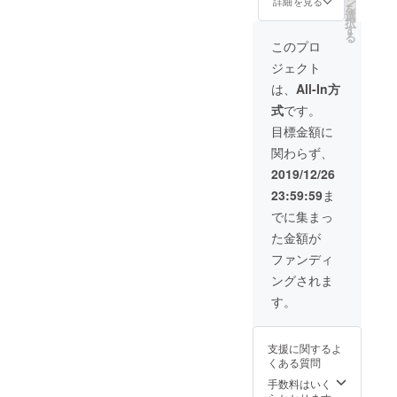
ン
詳細を見る
を
にて詳
ポスト
選
択
しくご
カード1
す
る
相談さ
枚（ラ
このプロ
せて頂
ンダ
ジェクト
きま
ム） ・
す。 ※
手書き
は、
All-In方
中国・
イラス
式
です。
四国・
ト付き
関西地
お手紙
目標金額に
方は交
※ベル
関わらず、
通費込
ギーか
み。そ
らエア
2019/12/26
の他の
メール
23:59:59
ま
県は宿
で郵送
泊の有
しま
でに集まっ
無含め
す。
た金額が
要相
オー
談。
ダーメ
ファンディ
イド絵
ングされま
画は制
作に
す。
数ヵ月
かかる
ことも
支援に関するよ
ござい
くある質問
ますの
で、気
手数料はいく
長にお