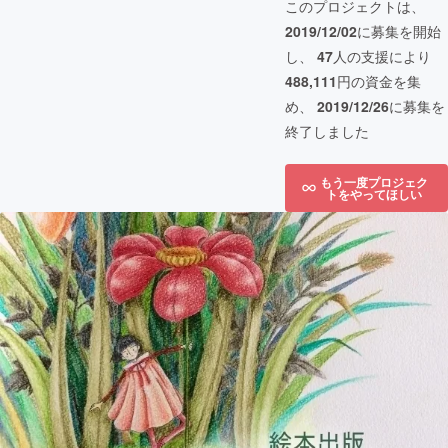
このプロジェクトは、
2019/12/02
に募集を開始
し、
47
人の支援により
488,111
円の資金を集
め、
2019/12/26
に募集を
終了しました
もう一度プロジェク
トをやってほしい