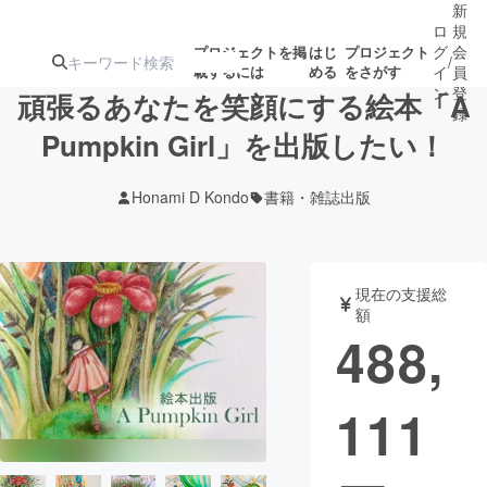
新
ロ
規
グ
会
プロジェクトを掲
はじ
プロジェクト
/
載するには
める
をさがす
イ
員
ン
登
頑張るあなたを笑顔にする絵本「A
録
Pumpkin Girl」を出版したい！
人気のプロ
注目のリ
注目の新着プロ
募集終了が近いプ
もうすぐ公開
Honami D Kondo
書籍・雑誌出版
ジェクト
ターン
ジェクト
ロジェクト
されます
アート・写真
音楽
現在の支援総
額
488,
テクノロジー・ガジェット
ゲーム・サ
111
映像・映画
書籍・雑誌
ビジネス・起業
チャレンジ