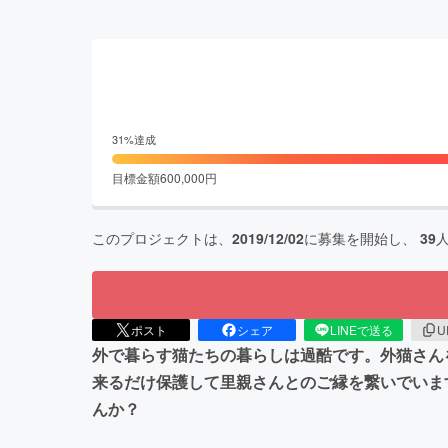
31
%達成
目標金額
600,000
円
このプロジェクトは、
2019/12/02
に募集を開始し、
39
ポスト
シェア
LINEで送る
U
外で暮らす猫たちの暮らしは過酷です。外猫さん
来るだけ保護して里親さんとのご縁を繋いでいま
んか？