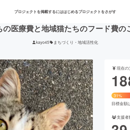
プロジェクトを掲載するには
はじめる
プロジェクトをさがす
たちの医療費と地域猫たちのフード費の
kayo45
まちづくり・地域活性化
注目のリターン
注目の新着プロジェクト
募集終了が近いプロジェクト
も
現在の
音楽
舞台・パフォーマンス
18
ゲーム・サービス開発
フード・飲食店
31%
書籍・雑誌出版
アニメ・漫画
目標金額は6
支援者
チャレンジ
ビューティー・ヘルスケ
39