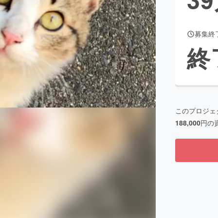
募集終
CAMPFIRE for Social Good
CAMPFIRE Creation
終
CAMPFIREふるさと納税
machi-ya
コミュニティ
このプロジェ
188,000
円の