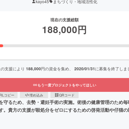
kayo45
まちづくり・地域活性化
現在の支援総額
188,000
円
人の支援により
188,000
円の資金を集め、
2020/01/31
に募集を終了しま
もう一度プロジェクトをやってほしい
RLコピー
埋め込み
QRコード
を守るため、去勢・避妊手術の実施。術後の健康管理のため毎
す。貴方の支援が殺処分をゼロにするための啓発活動や仔猫の