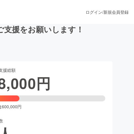
ログイン
/
新規会員登録
ご支援をお願いします！
うすぐ公開されます
支援総額
プロダクト
8,000
円
ファッション
スポーツ
00,000円
数
ア
ソーシャルグッド
人