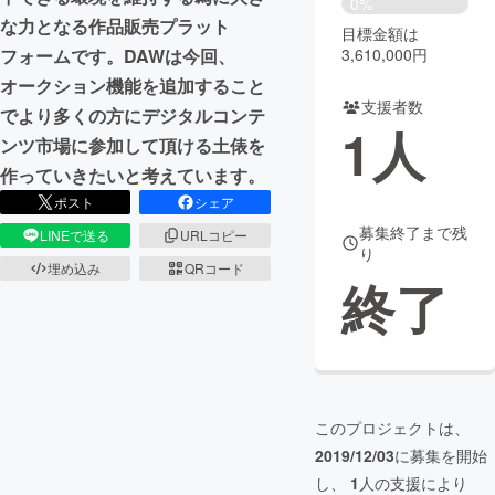
0%
な力となる作品販売プラット
目標金額は
まちづくり・地域活性化
3,610,000円
フォームです。DAWは今回、
オークション機能を追加すること
支援者数
CAMPFIRE for Social Good
CAMPFIRE Creation
でより多くの方にデジタルコンテ
1
人
CAMPFIREふるさと納税
machi-ya
コミュニティ
ンツ市場に参加して頂ける土俵を
作っていきたいと考えています。
ポスト
シェア
募集終了まで残
LINEで送る
URLコピー
り
埋め込み
QRコード
終了
このプロジェクトは、
2019/12/03
に募集を開始
し、
1
人の支援により