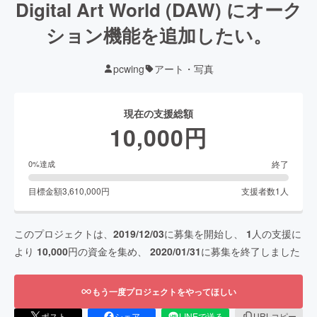
Digital Art World (DAW) にオーク
ション機能を追加したい。
pcwing
アート・写真
現在の支援総額
10,000
円
終了
0
%達成
目標金額
3,610,000
円
支援者数
1
人
このプロジェクトは、
2019/12/03
に募集を開始し、
1
人の支援に
より
10,000
円の資金を集め、
2020/01/31
に募集を終了しました
もう一度プロジェクトをやってほしい
ポスト
シェア
LINEで送る
URLコピー