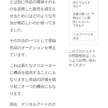
とは別に作品の価値そのも
ントを
合どうなりま
登録す
すか？
のを反映した販売を成立さ
る必要
があり
支援で困った
せるためにはどのような方
ます。
時はどこに相
談したらいい
法が相応しいのか探ってき
ですか？
ました。
ヘルプページを
見る
その方法の一つとして登録
作品のオークションを考え
このプロジェクト
ています。
の問題報告は
こち
ら
よりお問い合わ
せください
これは新たなクリエーター
に機会を提供することにも
なりますし作品の評価を掘
り起こす一つの機会にもな
ります。
現在、デジタルアートのク