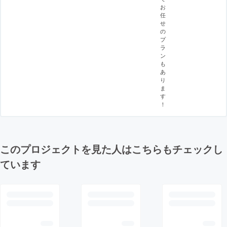
お
任
せ
の
プ
ラ
ン
も
あ
り
ま
す
！
このプロジェクトを見た人はこちらもチェックし
ています