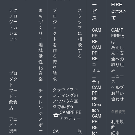
ー
FIRE
テク
ま
プ
ス
ビ
につい
ノロ
ち
ロ
タ
ス
て
ジー
づ
ジ
ッ
・ガ
く
ェ
フ
CAM
CAMP
ジェ
り
ク
に
PFI
FIREと
ット
・
ト
相
RE
は
地
を
談
CAM
あんし
域
作
す
PFI
ん・安
活
る
る
RE
全への
性
資
コ
取り組
化
料
ミュ
み
プロ
音
請
ニ
ニュー
ダク
楽
求
ティ
ス
ト
CAM
ヘルプ
クラウドファ
フー
チ
PFI
お問い
ンディングの
ド・
ャ
RE
合わせ
ノウハウを無
飲食
レ
Crea
料で学ぼう
店
ン
tion
各種規定
CAMPFIRE
ジ
CAM
アカデミー
アニ
ス
利用規
PFI
メ・
ポ
約
RE
漫画
ー
CA
説
細則
for