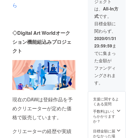
ジェクト
DAWサ
ら
イトで
は、
All-In方
発行さ
式
です。
れた
トーク
目標金額に
ンを含
関わらず、
むデジ
◇Digital Art Worldオーク
タルコ
2020/01/31
ション機能組込みプロジェ
ンテン
23:59:59
ま
ツにな
クト
りま
でに集まっ
す。本
た金額が
画像を
開くこ
ファンディ
とが出
ングされま
来るの
はコン
す。
テンツ
所有者
だけで
現在のDAWは登録作品を予
支援に関するよ
す。こ
くある質問
のコン
めクリエーターが定めた価
テンツ
手数料はいく
を受け
らかかります
格で販売しています。
取る為
か？
には
DAWに
クリエーターの経歴や実績
目標金額に届
アカウ
かなかった場