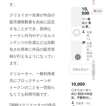
す
開くこ
る
す。
とが出
10,
来るの
残り49
000
はコン
円
クリエイター自身が作品の
テンツ
◇一般
所有者
販売価格数量を自由に設定
向け 奥
だけで
山 華名
することができ、面倒な
す。こ
作品か
のコン
支援
ら1点
トークン付与やデジタルコ
テンツ
者：
(5348×
1人
を受け
ンテンツの生成などは自動
7532pix
取る為
お届
,600dpi;
け予
には
化され簡単に作品の販売登
DAWコ
定：
DAWに
ンテン
2020
アカウ
録が行えるようになってい
年02
ツとし
ントを
こ
月
て) 復活
の
登録す
ます。
リ
のたま
タ
る必要
ー
ご お渡
ン
詳細を見る
があり
を
しする
選
クリエーター、一般利用者
ます。
択
作品
す
る
は、
共にブロックチェーンや
10,000
DAWサ
円
トークンのことを一切知ら
イトで
◇クリエーター
発行さ
なくても利用可能です。
向け 初回10作品
れた
迄、手数料20%
トーク
を5%へ減額しま
ンを含
支援者：0人
DAWはクリエーターの作品
す。