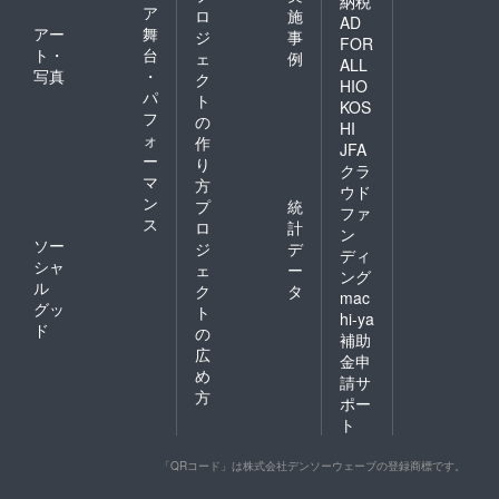
納税
ア
ロ
施
AD
アー
舞
ジ
事
FOR
ト・
台
ェ
例
ALL
写真
・
ク
HIO
パ
ト
KOS
フ
の
HI
ォ
作
JFA
ー
り
クラ
マ
方
ウド
ン
プ
統
ファ
ス
ロ
計
ン
ソー
ジ
デ
ディ
シャ
ェ
ー
ング
ル
ク
タ
mac
グッ
ト
hi-ya
ド
の
補助
広
金申
め
請サ
方
ポー
ト
「QRコード」は株式会社デンソーウェーブの登録商標です。