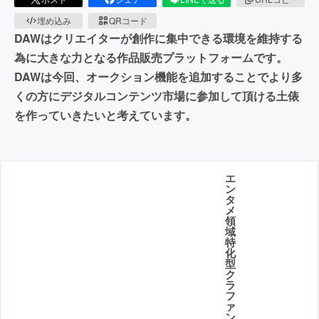
埋め込み
QRコード
DAWはクリエイターが創作に集中できる環境を維持する
為に大きな力となる作品販売プラットフォームです。
DAWは今回、オークション機能を追加することでより多
くの方にデジタルコンテンツ市場に参加して頂ける土俵
を作っていきたいと考えています。
エ
ン
タ
メ
領
域
特
化
型
ク
ラ
フ
ァ
ン