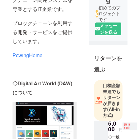
初めてのプ
専業とするIT企業です。
ロジェクト
です
ブロックチェーンを利用す
メッセー
る開発・サービスをご提供
ジを送る
しています。
PcwingHome
リターンを
選ぶ
◇Digital Art World (DAW)
目標金額
未達でも
について
リターン
が届きま
す
(All-in
方式)
5,0
残り
00
100
円
◇一般