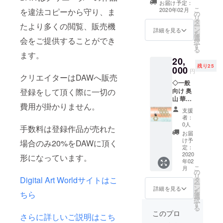
むデジ
お届け予定：
タルコ
こ
2020年02月
を違法コピーから守り、ま
の
ンテン
リ
タ
ツにな
たより多くの閲覧、販売機
ー
ン
詳細を見る
りま
を
選
会をご提供することができ
す。本
択
す
画像を
る
ます。
開くこ
20,
とが出
残り25
000
円
来るの
クリエイターはDAWへ販売
はコン
◇一般
テンツ
登録をして頂く際に一切の
向け 奥
所有者
山 華名
だけで
費用が掛かりません。
作品か
支援
す。こ
ら1点
者：
のコン
(7157×
0人
手数料は登録作品が売れた
テンツ
5102pix
お届
を受け
,600dpi;
け予
場合のみ20%をDAWに頂く
取る為
DAWコ
定：
には
ンテン
2020
形になっています。
DAWに
年02
ツとし
アカウ
こ
月
て) あら
の
ントを
リ
_297_2
Digital Art Worldサイトはこ
タ
登録す
ー
10完成
ン
詳細を見る
る必要
を
ちら
結合 お
選
があり
択
渡しす
す
ます。
る
る作品
このプロ
さらに詳しいご説明はこち
は、