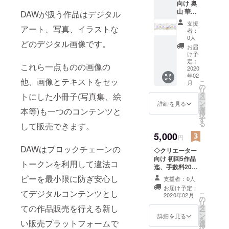
向け 奥
山 華名
DAWが扱う作品はデジタル
作品か
支援
アート、写真、イラストな
ら1点
者：
(4205×
0人
どのデジタル画像です。
3000pix
お届
,600dpi;
け予
DAWコ
定：
これら一点ものの画像の
ンテン
2020
年02
ツとし
他、画像とテキストをセッ
こ
月
て) すい
の
リ
すいと
タ
トにした小冊子(写真集、絵
ー
お渡し
ン
詳細を見る
を
する作
本等)も一つのコンテンツと
選
択
品は、
す
る
して販売できます。
DAWサ
イトで
5,000
円
発行さ
DAWはブロックチェーンの
◇クリエーター
れた
向け 初回5作品
トーク
トークンを利用して違法コ
迄、手数料20%
ンを含
を5%へ減額しま
むデジ
ピーを最小限に防ぎ安心し
支援者：0人
す。
タルコ
お届け予定：
ンテン
てデジタルコンテンツとし
こ
2020年02月
の
ツにな
リ
ての作品販売を行える新し
タ
りま
ー
ン
す。本
詳細を見る
を
い販売プラットフォームで
選
画像を
択