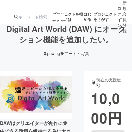
新
ロ
規
グ
会
プロジェクトを掲
はじ
プロジェクト
/
載するには
める
をさがす
イ
員
ン
登
Digital Art World (DAW) にオーク
録
ション機能を追加したい。
人気のプロ
注目のリ
注目の新着プロ
募集終了が近いプ
もうすぐ公開
pcwing
アート・写真
ジェクト
ターン
ジェクト
ロジェクト
されます
アート・写真
音楽
現在の支援総
額
10,0
テクノロジー・ガジェット
ゲーム・サ
00
円
映像・映画
書籍・雑誌
DAWはクリエイターが創作に集
ビジネス・起業
チャレンジ
中できる環境を維持する為に大き