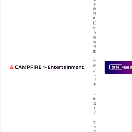
手
数
料
0
円
か
ら
実
施
可
能
。
企
画
掲載
無料
か
ら
リ
タ
ー
ン
配
送
ま
で
、
す
べ
て