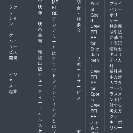
ツ
MP
明
プライ
Soci
ファ
映
FI
会
バシー
al
ッ
像
RE
・
ポリ
Goo
ショ
・
ア
相
シー
d
ン
映
カ
談
特定商
CAM
画
デ
会
取引法
PFI
ゲー
書
ミ
に基づ
RE
ム・
籍
ー
く表記
for
サー
・
と
情報セ
Ente
ビス
雑
は
キュリ
rtain
開発
誌
ク
サ
ティ方
men
出
ラ
ポ
針
t
版
ウ
ー
反社基
CAM
ビジ
ビ
ド
ト
本方針
PFI
ネ
ュ
フ
サ
カスタ
RE
ス・
ー
ァ
ー
マーハ
for
起業
テ
ン
ビ
ラスメ
Spor
ィ
デ
ス
ントに
ts
ー
ィ
対する
CAM
・
ン
考え方
PFI
ヘ
グ
クッ
RE
ル
と
キーポ
ふる
ス
は
リシー
さと
ケ
プ
実