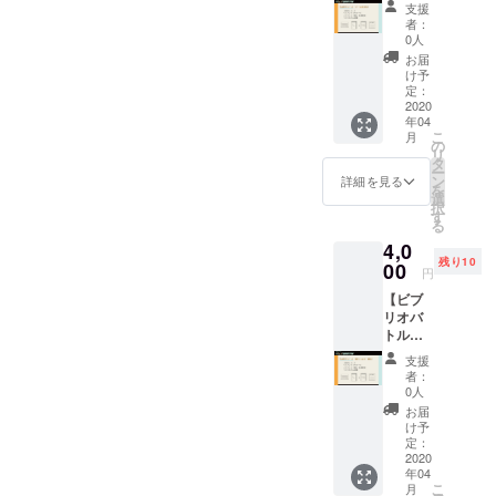
支援
（ゲー
者：
ム実況
0人
系）】
お届
・お礼
け予
メッ
定：
セージ
2020
年04
・デー
こ
月
タパン
の
リ
フレッ
タ
ー
ト
ン
詳細を見る
を
（PDF
選
択
） ・パ
す
る
ンフ
4,0
レット
残り10
（紙）
00
円
・パン
【ビブ
フレッ
リオバ
トへの
トル出
記載
場権
※PDF形
支援
（歌っ
式で下
者：
てみ
記メー
0人
た・歌
ルアド
お届
系）】
レスに
け予
・お礼
ビブリ
定：
メッ
2020
オバト
年04
セージ
ル用の
こ
月
・デー
資料と