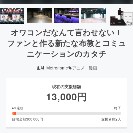
オワコンだなんて言わせない！
ファンと作る新たな布教とコミュ
ニケーションのカタチ
Al_Metronome
アニメ・漫画
現在の支援総額
13,000
円
終了
4
%達成
目標金額
300,000
円
支援者数
2
人