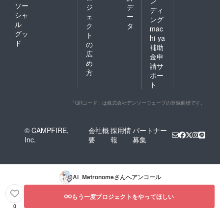
ン
ソー
ジ
デ
ディ
シャ
ェ
ー
ング
ル
ク
タ
mac
グッ
ト
hi-ya
ド
の
補助
広
金申
め
請サ
方
ポー
ト
「QRコード」は株式会社デンソーウェーブの登録商標です。
© CAMPFIRE,
会社概
採用情
パートナー
Inc.
要
報
募集
Al_Metronome
さんへアンコール
もう一度プロジェクトをやってほしい
0