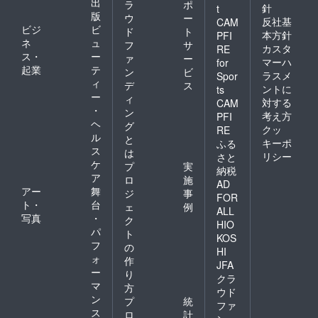
出
ラ
ポ
針
t
版
ウ
ー
反社基
CAM
ビジ
ビ
ド
ト
本方針
PFI
ネ
ュ
フ
サ
カスタ
RE
ス・
ー
ァ
ー
マーハ
for
起業
テ
ン
ビ
ラスメ
Spor
ィ
デ
ス
ントに
ts
ー
ィ
対する
CAM
・
ン
考え方
PFI
ヘ
グ
クッ
RE
ル
と
キーポ
ふる
ス
は
リシー
さと
ケ
プ
実
納税
ア
ロ
施
AD
アー
舞
ジ
事
FOR
ト・
台
ェ
例
ALL
写真
・
ク
HIO
パ
ト
KOS
フ
の
HI
ォ
作
JFA
ー
り
クラ
マ
方
ウド
ン
プ
統
ファ
ス
ロ
計