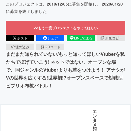
このプロジェクトは、
2019/12/05
に募集を開始し、
2020/01/20
に募集を終了しました
もう一度プロジェクトをやってほしい
ポスト
シェア
LINEで送る
URLコピー
埋め込み
QRコード
まだまだ知られていない/もっと知ってほしいVtuberを私
たちで拡げていこう! ネットではない、オープンな場
で、同ジャンルのVtuberよりも差をつけよう！ アナタが
Vの世界を広くする!世界初!?オープンスペースで対戦型
ビブリオ布教バトル！
エ
ン
タ
メ
領