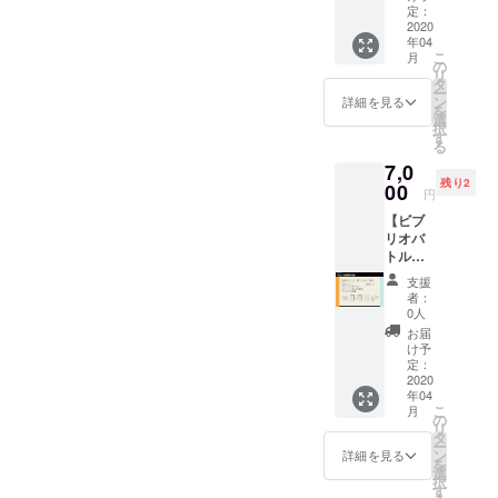
メッ
レスに
定：
アドレ
セージ
2020
ビブリ
スにて
年04
・デー
オバト
お問い
こ
月
タパン
ル用の
の
合わせ
リ
フレッ
資料と
タ
くださ
ー
ト
ご自身
ン
い
詳細を見る
を
（PDF
のプロ
選
project.
択
） ・パ
フィー
す
v.u.sers
る
ンフ
ル/推し
@gmail
7,0
レット
Vについ
.com
残り2
（紙）
00
てまと
円
・パン
めた資
【ビブ
フレッ
料をご
リオバ
トへの
提出く
トル出
記載 ・
ださ
場権
同人
い。 ※
支援
（歌っ
グッズ
ご不明
者：
てみ
出展ス
な点が
0人
た・歌
ペース
ござい
お届
系）】
※PDF形
ました
け予
・お礼
式で下
定：
ら下記
メッ
2020
記メー
メール
年04
セージ
ルアド
アドレ
こ
月
・デー
レスに
の
スにて
リ
タパン
ビブリ
タ
お問い
ー
フレッ
オバト
ン
合わせ
詳細を見る
を
ト
ル用の
選
くださ
択
（PDF
資料と
す
い