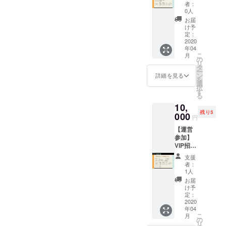
（映
出展ス
料をご
お問い
者：
像・技
ペース
提出く
0人
合わせ
術
※PDF形
ださ
くださ
お届
系）】
式で下
い。 ※
け予
い
・お礼
記メー
定：
備考欄
project.
メッ
2020
ルアド
にてど
v.u.sers
年04
セージ
レスに
のよう
@gmail
こ
月
・デー
ビブリ
の
なもの
.com
リ
タパン
オバト
タ
を出展
ー
フレッ
ル用の
ン
するか
詳細を見る
を
ト
資料と
選
ご記入
択
（PDF
ご自身
す
くださ
る
） ・パ
のプロ
い。 ※
10,
ンフ
フィー
ご不明
残り5
レット
000
ル/推し
な点が
円
（紙）
Vについ
ござい
【運営
・パン
てまと
ました
参加】
フレッ
めた資
ら下記
VIP招待
トへの
料をご
メール
・お礼
記載 ・
提出く
アドレ
支援
メッ
同人
ださ
スにて
者：
セージ
グッズ
い。 ※
1人
お問い
・オリ
出展ス
備考欄
合わせ
お届
ジナルT
ペース
にてど
け予
くださ
シャツ
※PDF形
定：
のよう
い
・デー
2020
式で下
なもの
project.
年04
タパン
記メー
を出展
v.u.sers
こ
月
フレッ
ルアド
の
するか
@gmail
リ
ト