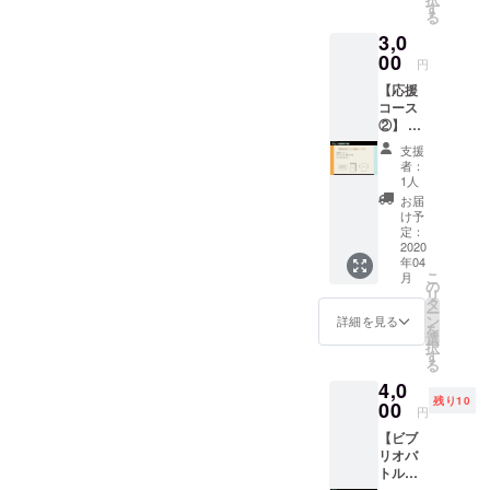
す
る
3,0
00
円
【応援
コース
②】 ・
お礼の
支援
メッ
者：
セージ
1人
・パン
お届
フレッ
け予
ト
定：
（PDF
2020
年04
デー
こ
月
タ） ・
の
リ
オリジ
タ
ー
ナルT
ン
詳細を見る
を
シャツ
選
択
す
る
4,0
残り10
00
円
【ビブ
リオバ
トル出
場権