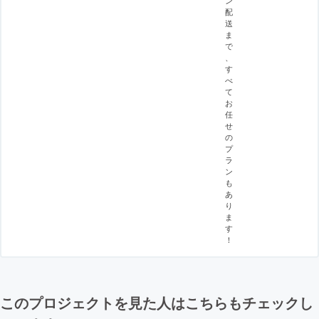
ン
配
送
ま
で
、
す
べ
て
お
任
せ
の
プ
ラ
ン
も
あ
り
ま
す
！
このプロジェクトを見た人はこちらもチェックし