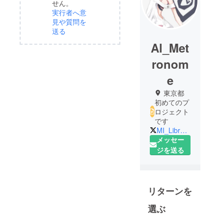
せん。
実行者へ意
見や質問を
送る
Al_Met
ronom
e
東京都
初めてのプ
ロジェクト
です
MI_Librarian
メッセー
ジを送る
リターンを
選ぶ