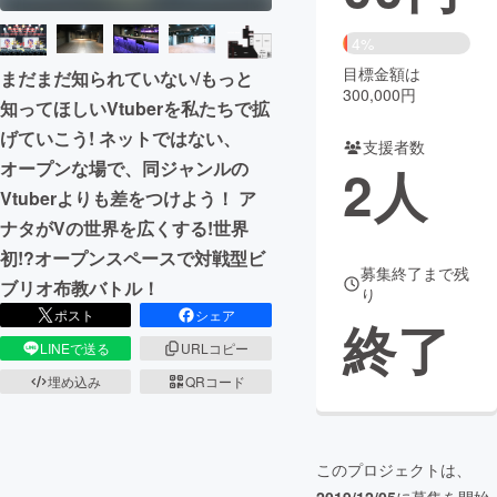
まちづくり・地域活性化
4%
目標金額は
まだまだ知られていない/もっと
300,000円
知ってほしいVtuberを私たちで拡
CAMPFIRE for Social Good
CAMPFIRE Creation
げていこう! ネットではない、
CAMPFIREふるさと納税
machi-ya
コミュニティ
支援者数
オープンな場で、同ジャンルの
2
人
Vtuberよりも差をつけよう！ ア
ナタがVの世界を広くする!世界
初!?オープンスペースで対戦型ビ
募集終了まで残
ブリオ布教バトル！
り
ポスト
シェア
終了
LINEで送る
URLコピー
埋め込み
QRコード
このプロジェクトは、