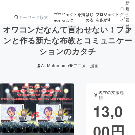
新
ロ
規
グ
会
プロジェクトを掲
はじ
プロジェクト
/
載するには
める
をさがす
イ
員
ン
登
オワコンだなんて言わせない！ファ
録
ンと作る新たな布教とコミュニケー
ションのカタチ
人気のプロ
注目のリ
注目の新着プロ
募集終了が近いプ
もうすぐ公開
ジェクト
ターン
ジェクト
ロジェクト
されます
Al_Metronome
アニメ・漫画
アート・写真
音楽
現在の支援総
テクノロジー・ガジェット
ゲーム・サ
額
13,0
映像・映画
書籍・雑誌
00
円
ビジネス・起業
チャレンジ