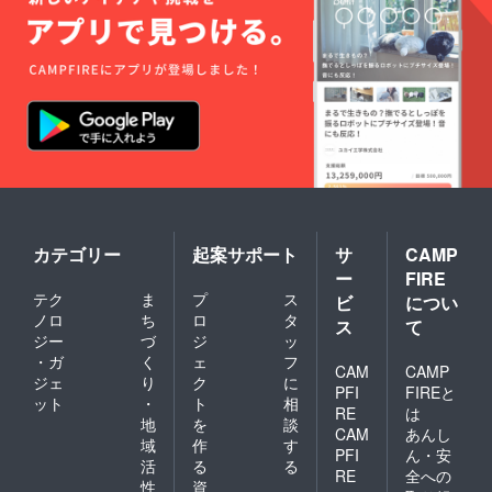
カテゴリー
起案サポート
サ
CAMP
ー
FIRE
テク
ま
プ
ス
ビ
につい
ノロ
ち
ロ
タ
ス
て
ジー
づ
ジ
ッ
・ガ
く
ェ
フ
CAM
CAMP
ジェ
り
ク
に
PFI
FIREと
ット
・
ト
相
RE
は
地
を
談
CAM
あんし
域
作
す
PFI
ん・安
活
る
る
RE
全への
性
資