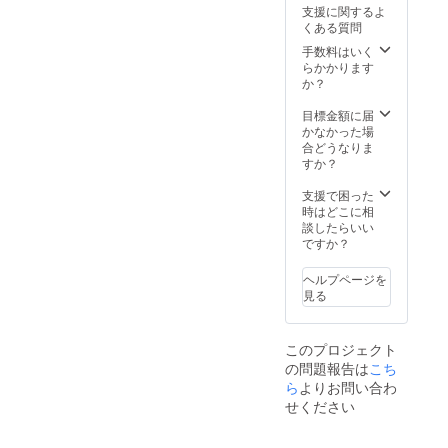
ました
支援に関するよ
ビブリ
ら下記
くある質問
オバト
メール
ル用の
アドレ
手数料はいく
資料と
スにて
らかかります
ご自身
お問い
か？
のプロ
合わせ
フィー
くださ
目標金額に届
ル/推し
い
かなかった場
Vについ
project.
合どうなりま
てまと
v.u.sers
すか？
めた資
@gmail
料をご
.com
支援で困った
提出く
時はどこに相
ださ
談したらいい
い。 ※
ですか？
備考欄
にてど
ヘルプページを
のよう
見る
なもの
を出展
するか
このプロジェクト
ご記入
の問題報告は
こち
くださ
い。 ※
ら
よりお問い合わ
ご不明
せください
な点が
ござい
ました