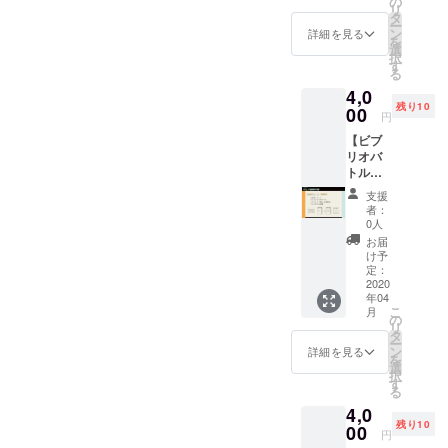
の
リ
タパン
ご自身
タ
ー
フレッ
のプロ
ン
詳細を見る
を
ト
フィー
選
択
（PDF
ル/推し
す
る
） ・パ
Vについ
4,0
ンフ
てまと
残り10
レット
00
めた資
円
（紙）
料をご
【ビブ
・パン
提出く
リオバ
フレッ
ださ
トル出
トへの
い。 ※
場権
記載
ご不明
支援
（雑談
※PDF形
な点が
者：
系）】
式で下
ござい
0人
・お礼
記メー
ました
お届
メッ
ルアド
ら下記
け予
セージ
レスに
定：
メール
・デー
2020
ビブリ
アドレ
年04
タパン
オバト
スにて
こ
月
フレッ
ル用の
の
お問い
リ
ト
資料と
タ
合わせ
ー
（PDF
ご自身
ン
くださ
詳細を見る
を
） ・パ
のプロ
選
い
択
ンフ
フィー
す
project.
る
レット
ル/推し
v.u.sers
4,0
（紙）
Vについ
@gmail
残り10
・パン
00
てまと
.com
円
フレッ
めた資