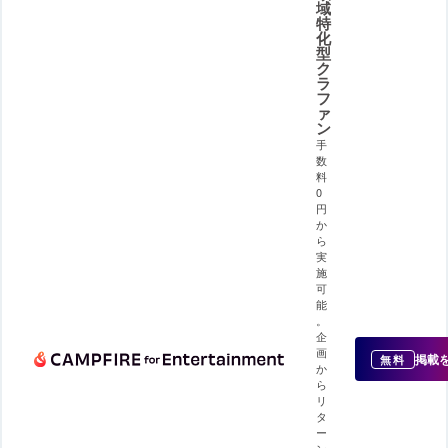
域
特
化
型
ク
ラ
フ
ァ
ン
手
数
料
0
円
か
ら
実
施
可
能
。
企
画
掲載
無料
か
ら
リ
タ
ー