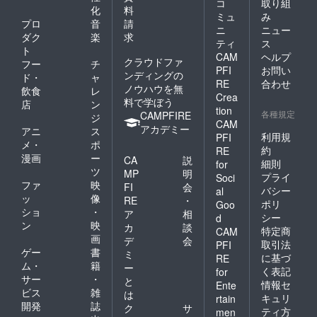
コ
取り組
化
料
ミュ
み
プロ
音
請
ニ
ニュー
ダク
楽
求
ティ
ス
ト
CAM
ヘルプ
クラウドファ
フー
チ
PFI
お問い
ンディングの
ド・
ャ
RE
合わせ
ノウハウを無
飲食
レ
Crea
料で学ぼう
店
ン
tion
各種規定
CAMPFIRE
ジ
CAM
アカデミー
アニ
ス
利用規
PFI
メ・
ポ
約
RE
漫画
ー
CA
説
細則
for
ツ
MP
明
プライ
Soci
ファ
映
FI
会
バシー
al
ッ
像
RE
・
ポリ
Goo
ショ
・
ア
相
シー
d
ン
映
カ
談
特定商
CAM
画
デ
会
取引法
PFI
ゲー
書
ミ
に基づ
RE
ム・
籍
ー
く表記
for
サー
・
と
情報セ
Ente
ビス
雑
は
キュリ
rtain
開発
誌
ク
サ
ティ方
men