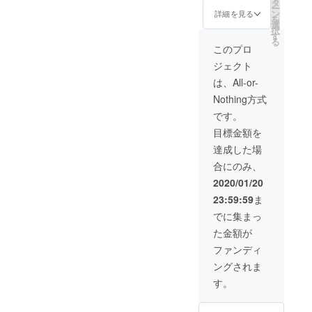
レスに
タ
ご記入
.com
ー
（PDF
ビブリ
ン
くださ
詳細を見る
を
） ・パ
オバト
選
い。 ※
択
ンフ
ル用の
す
ご不明
る
レット
資料と
な点が
このプロ
（紙）
ご自身
ござい
ジェクト
・パン
のプロ
ました
フレッ
フィー
ら下記
は、All-or-
トへの
ル/推し
メール
Nothing方式
記載 ・
Vについ
アドレ
同人
てまと
スにて
です。
グッズ
めた資
お問い
目標金額を
出展ス
料をご
合わせ
ペース
提出く
くださ
達成した場
・シー
ださ
い
合にのみ、
ド布教
い。 ※
project.
枠 ・ポ
備考欄
v.u.sers
2020/01/20
スター
にてど
@gmail
23:59:59
ま
など、
のよう
.com
メイン
なもの
でに集まっ
ビジュ
を出展
た金額が
アルへ
するか
のお名
ご記入
ファンディ
前記載
くださ
ングされま
※PDF形
い。 ※
式で下
ご不明
す。
記メー
な点が
ルアド
ござい
レスに