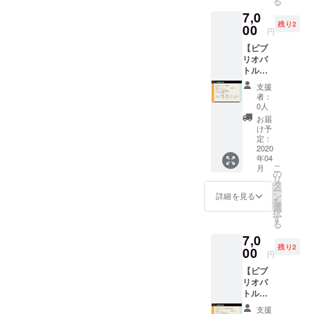
る
） ・パ
ご自身
project.
7,0
ンフ
のプロ
v.u.sers
残り2
レット
00
フィー
@gmail
円
（紙）
ル/推し
.com
【ビブ
・パン
Vについ
リオバ
フレッ
てまと
トル出
トへの
めた資
場権
記載 ・
料をご
支援
（雑談
同人
提出く
者：
系）】
グッズ
ださ
0人
・お礼
出展ス
い。 ※
お届
メッ
ペース
備考欄
け予
セージ
※PDF形
定：
にてど
・デー
2020
式で下
のよう
年04
タパン
記メー
なもの
こ
月
フレッ
ルアド
の
を出展
リ
ト
レスに
タ
するか
ー
（PDF
ビブリ
ン
ご記入
詳細を見る
を
） ・パ
オバト
選
くださ
択
ンフ
ル用の
す
い。 ※
る
レット
資料と
ご不明
7,0
（紙）
ご自身
な点が
残り2
・パン
00
のプロ
ござい
円
フレッ
フィー
ました
【ビブ
トへの
ル/推し
ら下記
リオバ
記載 ・
Vについ
メール
トル出
同人
てまと
アドレ
場権
グッズ
めた資
スにて
支援