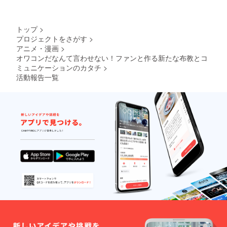
ら下記
メール
アドレ
トップ
>
スにて
プロジェクトをさがす
>
お問い
アニメ・漫画
>
合わせ
くださ
オワコンだなんて言わせない！ファンと作る新たな布教とコ
い
ミュニケーションのカタチ
>
project.
活動報告一覧
v.u.sers
@gmail
.com