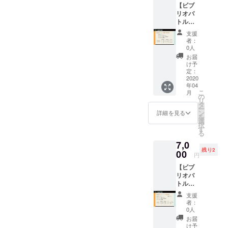
【ビブ
トへの
料をご
リオバ
記載
提出く
トル出
※PDF形
ださ
場権
式で下
い。 ※
支援
（映
記メー
ご不明
者：
像・技
ルアド
な点が
0人
術
レスに
ござい
お届
系）】
ビブリ
ました
け予
・お礼
オバト
定：
ら下記
メッ
2020
ル用の
メール
年04
セージ
資料と
アドレ
こ
月
・デー
ご自身
の
スにて
リ
タパン
のプロ
タ
お問い
ー
フレッ
フィー
ン
合わせ
詳細を見る
を
ト
ル/推し
選
くださ
択
（PDF
Vについ
す
い
る
） ・パ
てまと
project.
7,0
ンフ
めた資
v.u.sers
残り2
レット
00
料をご
@gmail
円
（紙）
提出く
.com
【ビブ
・パン
ださ
リオバ
フレッ
い。 ※
トル出
トへの
ご不明
場権
記載
な点が
支援
（ゲー
※PDF形
ござい
者：
ム実況
式で下
ました
0人
系）】
記メー
ら下記
お届
・お礼
ルアド
メール
け予