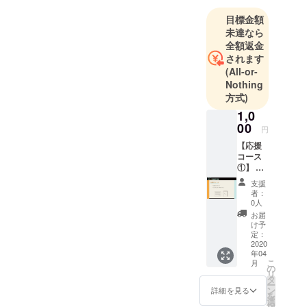
目標金額
未達なら
全額返金
されます
(All-or-
Nothing
方式)
1,0
00
円
【応援
コース
①】 ・
お礼
支援
メッ
者：
セージ
0人
・デー
お届
タパン
け予
フレッ
定：
ト
2020
年04
（PDF
こ
月
デー
の
リ
タ）
タ
ー
ン
詳細を見る
を
選
択