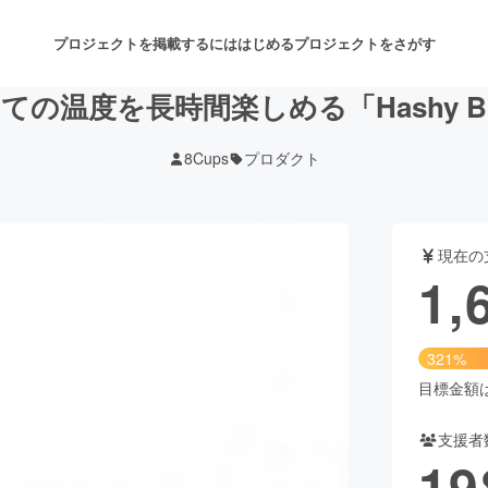
プロジェクトを掲載するには
はじめる
プロジェクトをさがす
ての温度を長時間楽しめる「Hashy Bot
8Cups
プロダクト
注目のリターン
注目の新着プロジェクト
募集終了が近いプロジェクト
も
現在の
音楽
舞台・パフォーマンス
1,
ゲーム・サービス開発
フード・飲食店
321%
書籍・雑誌出版
アニメ・漫画
目標金額は5
支援者
チャレンジ
ビューティー・ヘルスケ
19