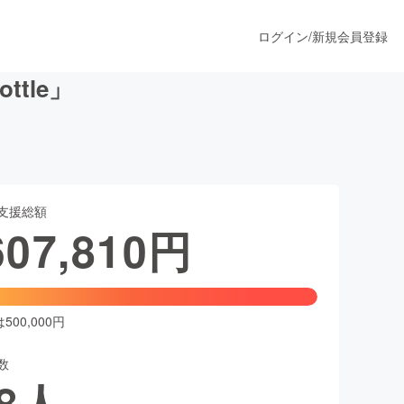
ログイン
/
新規会員登録
tle」
うすぐ公開されます
支援総額
プロダクト
607,810
円
ファッション
スポーツ
00,000円
数
ア
ソーシャルグッド
8
人