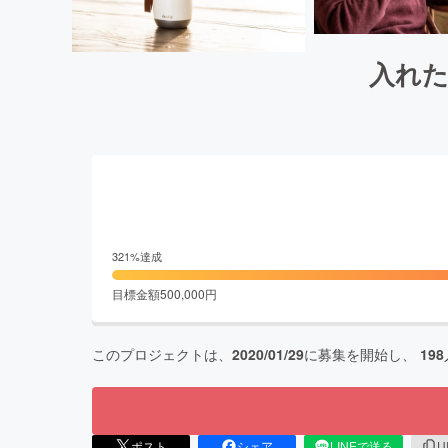
入れた
321
%達成
目標金額
500,000
円
このプロジェクトは、
2020/01/29
に募集を開始し、
198
ポスト
シェア
LINEで送る
U