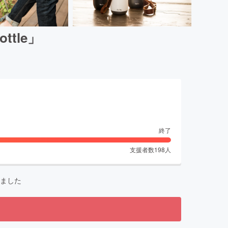
tle」
終了
支援者数
198
人
ました