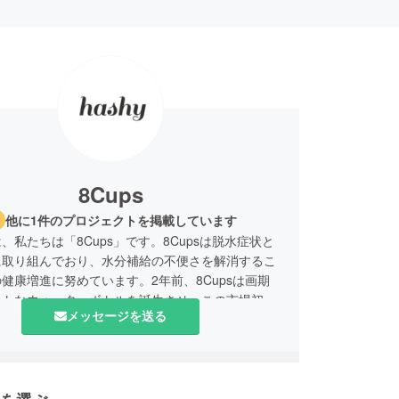
8Cups
他に1件のプロジェクトを掲載しています
、私たちは「8Cups」です。8Cupsは脱水症状と
に取り組んでおり、水分補給の不便さを解消するこ
健康増進に努めています。2年前、8Cupsは画期
ートなウォーターボトルを誕生させ、この市場初の
メッセージを送る
ターとの高い評価を多くの方々からいただきまし
製品で私たちは多くの人たちの健康増進に貢献した
そして今度は、もっと便利に水分補給のできる製品
う課題に挑戦。そこで誕生したのがこのHashy
す。