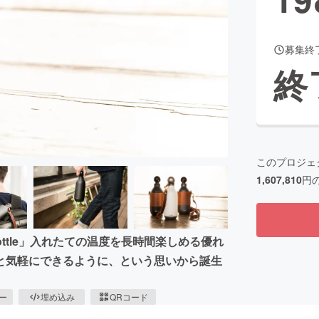
募集終
CAMPFIRE for Social Good
CAMPFIRE Creation
終
CAMPFIREふるさと納税
machi-ya
コミュニティ
このプロジェ
1,607,810
円
ottle」入れたての温度を長時間楽しめる優れ
と気軽にできるように、という思いから誕生
ピー
埋め込み
QRコード