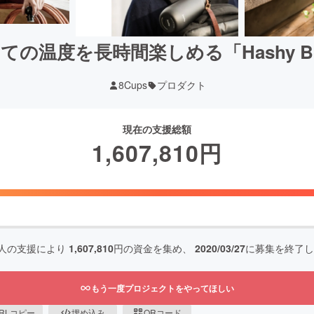
ての温度を長時間楽しめる「Hashy Bot
8Cups
プロダクト
現在の支援総額
1,607,810
円
人の支援により
1,607,810
円の資金を集め、
2020/03/27
に募集を終了し
もう一度プロジェクトをやってほしい
RLコピー
埋め込み
QRコード