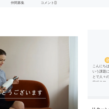
仲間募集
コメント
4
こんにちは
いう課題
とで人々の
的でスマ
イノベー
た。この
のです。
を作るとい
Bottleで