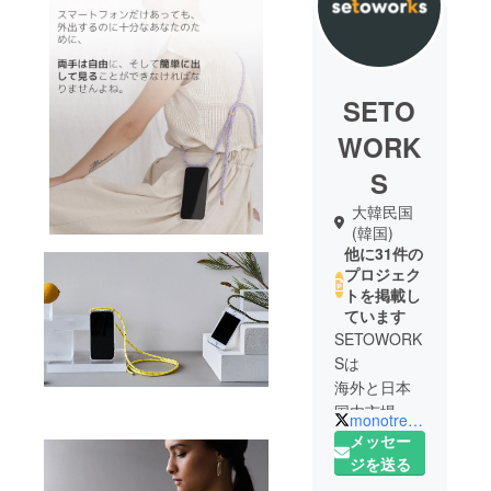
SETO
WORK
S
大韓民国
(韓国)
他に31件の
プロジェク
トを掲載し
ています
SETOWORK
Sは
海外と日本
国内市場の
monotrendy424
間に存在す
メッセー
るギャップ
ジを送る
を埋めるこ