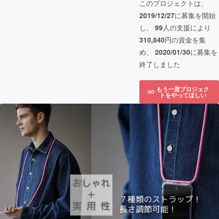
このプロジェクトは、
2019/12/27
に募集を開始
し、
99
人の支援により
310,840
円の資金を集
め、
2020/01/30
に募集を
終了しました
もう一度プロジェク
トをやってほしい