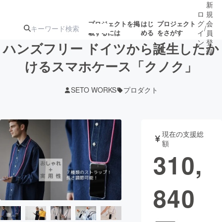
新
ロ
規
グ
会
プロジェクトを掲
はじ
プロジェクト
/
載するには
める
をさがす
イ
員
ン
登
ハンズフリー ドイツから誕生したか
録
けるスマホケース「クノク」
人気のプロ
注目のリ
注目の新着プロ
募集終了が近いプ
もうすぐ公開
SETO WORKS
プロダクト
ジェクト
ターン
ジェクト
ロジェクト
されます
アート・写真
音楽
現在の支援総
額
310,
テクノロジー・ガジェット
ゲーム・サ
840
映像・映画
書籍・雑誌
ビジネス・起業
チャレンジ