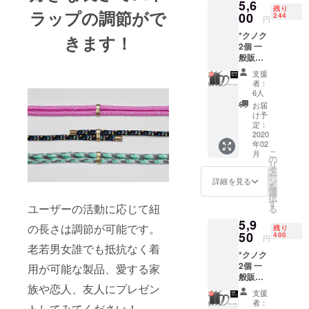
5,6
リフレ
造工程
残り
ラップの調節がで
クトホ
00
上の都
244
円
ワイト/
合等に
*クノク
ディス
きます！
より出
2個 一
コ/
荷時期
般販売
が遅れ
予定価
ユニ
る場合
支援
格：
コーン/
があり
者：
7,000
ポニー/
ます。
6人
円」
マジェ
※皆様の
お届
→「特
ス
ご支援
け予
別
ティッ
定：
により
20％OF
2020
ク/ ブ
量産効
年02
F価格：
ラック
率が向
こ
月
5,600
※ご注文
の
上した
リ
円」 カ
状況、
タ
場合、
ー
ラー：
使用部
ン
正規販
詳細を見る
を
リフレ
材の供
選
売価格
択
クトブ
給状
す
が販売
ユーザーの活動に応じて紐
る
ラック/
況、製
予定価
5,9
リフレ
造工程
格より
の長さは調節が可能です。
残り
クトホ
50
上の都
400
下がる
円
ワイト/
合等に
老若男女誰でも抵抗なく着
可能性
*クノク
ディス
より出
もござ
2個 一
コ/
用が可能な製品、愛する家
荷時期
いま
般販売
が遅れ
す。
族や恋人、友人にプレゼン
予定価
ユニ
る場合
支援
格：
コーン/
があり
者：
トしてみてください！