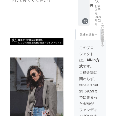
7,000
ポニー/
ます。
0人
円」
マジェ
※皆様の
お届
→「特
ス
ご支援
け予
別
ティッ
定：
により
15％OF
2020
ク/ ブ
量産効
年02
F価格：
ラック
率が向
こ
月
5,950
※ご注文
の
上した
リ
円」 カ
状況、
タ
場合、
ー
ラー：
使用部
ン
正規販
詳細を見る
を
リフレ
材の供
選
売価格
択
クトブ
給状
す
が販売
る
ラック/
況、製
予定価
このプロ
リフレ
造工程
格より
ジェクト
クトホ
上の都
下がる
ワイト/
合等に
可能性
は、
All-In方
ディス
より出
もござ
式
です。
コ/
荷時期
いま
が遅れ
す。
目標金額に
ユニ
る場合
関わらず、
コーン/
があり
ポニー/
ます。
2020/01/30
マジェ
※皆様の
23:59:59
ま
ス
ご支援
ティッ
により
でに集まっ
ク/ ブ
量産効
た金額が
ラック
率が向
※ご注文
上した
ファンディ
状況、
場合、
ングされま