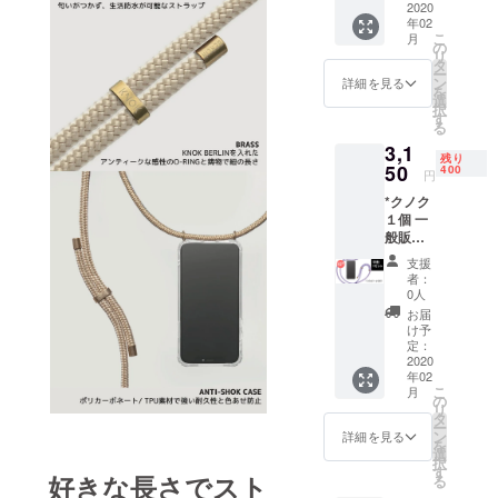
外のいい商
15％OF
2020
年02
F価格：
品をどんど
こ
月
2,975
の
リ
ん紹介して
円」 カ
タ
ー
ラー：
いく予定で
ン
詳細を見る
を
リフレ
選
あります。
択
クトブ
す
る
ラック/
3,1
リフレ
残り
クトホ
50
400
円
ワイト/
*クノク
ディス
１個 一
コ/
般販売
予定価
ユニ
支援
格：
コーン/
者：
3,500
ポニー/
0人
円」
マジェ
お届
→「特
ス
け予
別
ティッ
定：
10％OF
2020
ク/ ブ
年02
F価格：
ラック
こ
月
3,150
※ご注文
の
リ
円」 カ
状況、
タ
ー
ラー：
使用部
ン
詳細を見る
を
リフレ
材の供
選
択
クトブ
給状
す
好きな長さでスト
る
ラック/
況、製