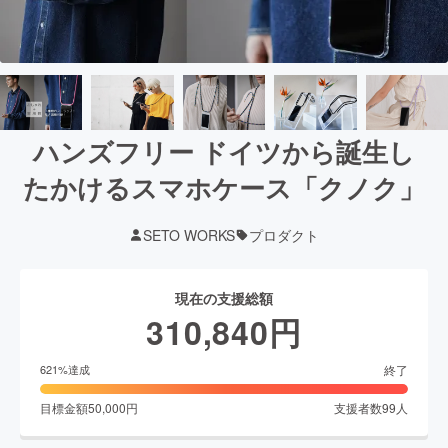
ハンズフリー ドイツから誕生し
たかけるスマホケース「クノク」
SETO WORKS
プロダクト
現在の支援総額
310,840
円
終了
621
%達成
目標金額
50,000
円
支援者数
99
人