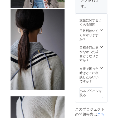
使用部
正規販
材の供
売価格
す。
給状
が販売
況、製
予定価
造工程
格より
支援に関するよ
上の都
下がる
くある質問
合等に
可能性
より出
もござ
手数料はいく
荷時期
いま
らかかります
が遅れ
す。
か？
る場合
があり
目標金額に届
ます。
かなかった場
※皆様の
合どうなりま
ご支援
すか？
により
量産効
支援で困った
率が向
時はどこに相
上した
談したらいい
場合、
ですか？
正規販
売価格
ヘルプページを
が販売
見る
予定価
格より
下がる
このプロジェクト
可能性
の問題報告は
こち
もござ