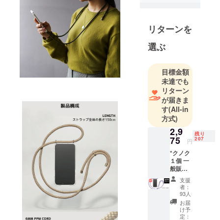
とを目的と
します。
リターンを
海外の優れ
たデザイ
選ぶ
ン、新しい
未来を一歩
目標金額
先に示すこ
未達でも
と。そのた
リターン
め、
が届きま
新しいテク
す
(All-in
ノロジー・
方式)
アイデア製
2,9
残り
品を日本の
75
207
円
クラウド
*クノク
ファンディ
１個 一
般販売
ングを通じ
予定価
て先行公開
支援
格：
者：
します。
3,500
93人
円」
普段気づか
お届
→「特
け予
なかった海
別
定：