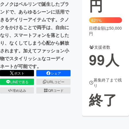
円
クノクはベルリンで誕生したブラ
まちづくり・地域活性化
ンドで、あらゆるシーンに活用で
きるデイリーアイテムです。クノ
621%
クをかけることで両手は、自由に
目標金額は50,000
CAMPFIRE for Social Good
CAMPFIRE Creation
円
なり、スマートフォンを落とした
CAMPFIREふるさと納税
machi-ya
コミュニティ
り、なくしてしまう心配から解放
支援者数
されます。加えてファッション小
99
人
物でスタイリッシュなコーディ
ネートが可能です。
ポスト
シェア
募集終了まで残
LINEで送る
URLコピー
り
埋め込み
QRコード
終了