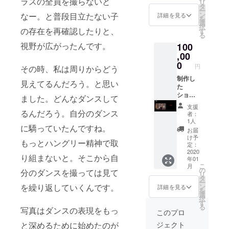
作品には
ラスの全員を撮らないと
リ
テーマ
女との
タ
ー
「躍動感」
曲の流
日常、
ン
なー。と普段目立たない子
詳細を見る
を
れ星の
などな
だけでは無
選
択
正体の
の存在を再確認したりと、
ど、、
す
い、作品の
る
二つに
、 ご要
視野が広がったんです。
空気感や色
100
ちなん
望にお
で、星
,00
応えし
合いをここ
の写真
ま
0
円
数年で物に
その時、私は周りからどう
をお届
す！！
けしよ
制作し
してきてい
！ 時
見えてるんだろう。と思い
うと思
た
間：１
る。確実に
いま
ショー
時間 日
ました。どんなダンスして
作品に深み
す。 種
トフィ
程は
支援
類は選
ルムの
るんだろう。自分のダンス
2020年
が出てきて
者：
べるよ
エンド
2月〜5
1人
いる。
に驕っていたんですね。
うにい
ロール
月の間
お届
「新道トモ
たしま
にお名
で撮影
け予
もっとハングリー精神で取
す。 サ
前を入
しま
定：
カの写真」
イズ：
れさせ
2020
す！
り組まないと。そこから自
になってき
年01
四つワ
ていた
データ
こ
月
イド
だきま
ているの
でのお
の
分のダンスを撮っては見て
リ
（額装
す！ お
渡しで
タ
だ……！
ー
あり）
名前は
す！ 枚
を繰り返していくんです。
ン
詳細を見る
を
後日
ペン
数50枚
選
択
メール
ネーム
以上100
す
る
写真はダンスの表現をもっ
にて作
でも会
未満 ※
このプロ
品を展
社名で
交通費
と深めるために始めたのが
ジェクト
開いた
もお好
自己負