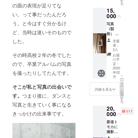
す
る
の面の表現が足りてな
内 交通
そ撮れるも
15,
費自己
のである。
い。って事だったんだろ
負担
000
円
ダンスはナ
う。と今はすぐ分かるけ
写真
マモノであ
（額
ど、当時は迷いそのもので
り、一瞬の
装） 今
回の
息づかい、
した。
支援
テーマ
者：
体のライ
の自己
2人
ン、全てが
愛と
その時高校２年の冬でした
お届
テーマ
アートにな
け予
ので、卒業アルバムの写真
曲の流
定：
る。ダン
れ星の
2020
を撮ったりしてたんです。
年02
サーの彼女
正体の
こ
月
二つに
の
だからこそ
リ
ちなん
タ
そこが私と写真の出会いで
分かるその
ー
で、星
ン
詳細を見る
を
の写真
輝く一瞬。
選
す。
つまり後に、ダンスと
択
をお届
す
それが彼女
る
けしよ
写真と生きていく事になる
の作品には
20,
うと思
残り17
いま
きっかけの出来事です。
000
よく現れて
円
す。 種
おり、熱い
新道ト
類は選
モカに
熱量が伝
べるよ
撮影撮
うにい
わってき
影され
たしま