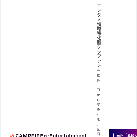
エ
ン
タ
メ
領
域
特
化
型
ク
ラ
フ
ァ
ン
手
数
料
0
円
か
ら
実
施
可
能
。
企
画
掲載
無料