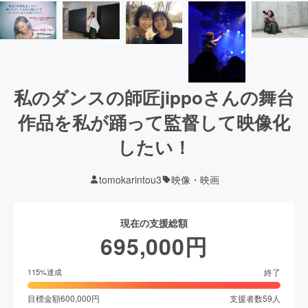
私のダンスの師匠jippoさんの舞台
作品を私が踊って監督して映像化
したい！
tomokarintou3
映像・映画
現在の支援総額
695,000
円
終了
115
%達成
目標金額
600,000
円
支援者数
59
人