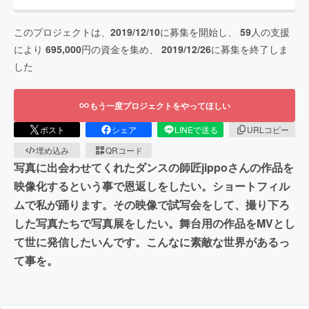
このプロジェクトは、
2019/12/10
に募集を開始し、
59
人の支援
により
695,000
円の資金を集め、
2019/12/26
に募集を終了しま
した
もう一度プロジェクトをやってほしい
ポスト
シェア
LINEで送る
URLコピー
埋め込み
QRコード
写真に出会わせてくれたダンスの師匠jippoさんの作品を
映像化するという事で恩返しをしたい。ショートフィル
ムで私が踊ります。その映像で試写会をして、撮り下ろ
した写真たちで写真展をしたい。舞台用の作品をMVとし
て世に発信したいんです。こんなに素敵な世界があるっ
て事を。