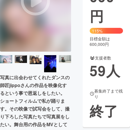
円
まちづくり・地域活性化
CAMPFIRE for Social Good
CAMPFIRE Creation
115%
CAMPFIREふるさと納税
machi-ya
コミュニティ
目標金額は
600,000円
支援者数
59
人
写真に出会わせてくれたダンスの
師匠jippoさんの作品を映像化す
募集終了まで残
るという事で恩返しをしたい。
り
ショートフィルムで私が踊りま
終了
す。その映像で試写会をして、撮
り下ろした写真たちで写真展をし
たい。舞台用の作品をMVとして