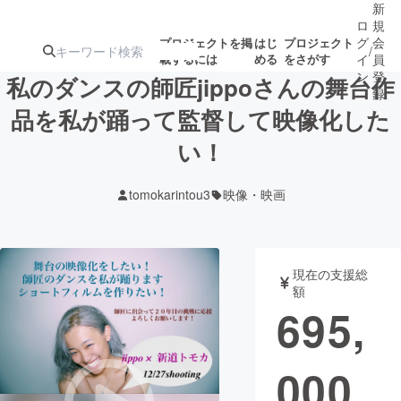
新
ロ
規
グ
会
プロジェクトを掲
はじ
プロジェクト
/
載するには
める
をさがす
イ
員
ン
登
私のダンスの師匠jippoさんの舞台作
録
品を私が踊って監督して映像化した
い！
人気のプロ
注目のリ
注目の新着プロ
募集終了が近いプ
もうすぐ公開
ジェクト
ターン
ジェクト
ロジェクト
されます
tomokarintou3
映像・映画
アート・写真
音楽
現在の支援総
テクノロジー・ガジェット
ゲーム・サ
額
695,
映像・映画
書籍・雑誌
000
ビジネス・起業
チャレンジ