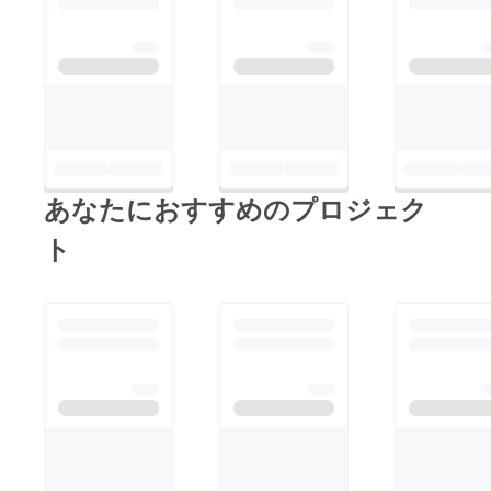
す！あと、映像は1/18
に公開予定です
が、、、、実はメイキ
ングもがっつり撮って
て、、それはいつ公開
しようかなって思っ
て、、♡インタビュー
あなたにおすすめのプロジェク
もあるのでそれも楽し
みにしててね！レアイ
ト
ンタビューもあるんで
す！！！そんでもっ
て、なんかこの作品が
私と、みんなを次のス
テージに連れって行っ
てくれる気がしてるん
だよね！すごくエネル
ギーの詰まった映像作
品になる気がします！