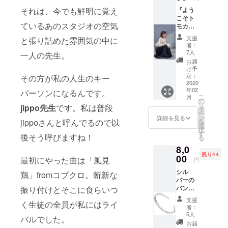
ンダ
機
それは、今でも鮮明に覚え
『よう
ム） L
ーーーーー
こそト
版５枚
ているあのスタジオの空気
モカの
+A4１
ーーーー
部屋
枚 ※写
支援
と張り詰めた雰囲気の中に
２』 ト
真はサ
者：
まず新道ト
モカと
ンプル
7人
一人の先生。
ランチ
です！
モカという
お届
して人
け予
人間を知る
生相談
定：
その方が私の人生のキー
でも恋
2020
必要があ
年02
愛相談
パーソンになるんです。
る。もちろ
こ
月
でもな
の
リ
ん彼女の全
jippo先生
です。私は普段
んでも
タ
ー
お話し
てを私が知
ン
詳細を見る
jippoさんと呼んでるので以
を
聞きま
選
る由もな
択
す！！
す
後そう呼びますね！
る
い。しかし
聞きた
8,0
いこと
大学から約9
残り44
も教え
00
最初にやった曲は「風見
円
年間彼女を
ます！
シル
時間：2
見てきた私
鶏」fromコブクロ。斬新な
バーの
時間 場
だから言え
バング
振り付けとそこに食らいつ
所：都
る、彼女は
ル 今回
内 期
支援
く生徒の全員が私にはライ
のオリ
間：2
確実に進化
者：
ジナル
月〜5月
6人
バルでした。
をしてい
で限
ランチ
お届