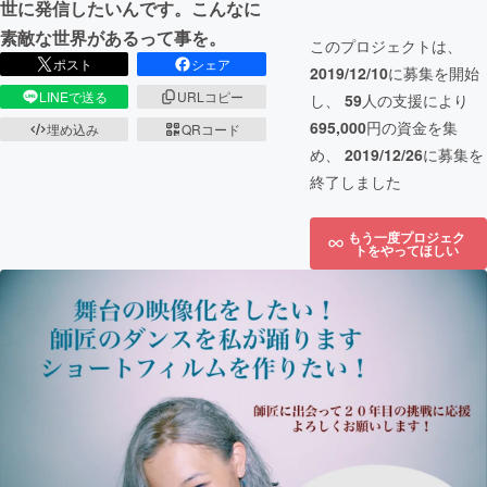
世に発信したいんです。こんなに
素敵な世界があるって事を。
このプロジェクトは、
ポスト
シェア
2019/12/10
に募集を開始
LINEで送る
URLコピー
し、
59
人の支援により
695,000
円の資金を集
埋め込み
QRコード
め、
2019/12/26
に募集を
終了しました
もう一度プロジェク
トをやってほしい