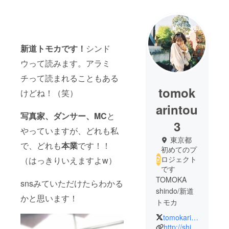
新道トモカです！
シンド
ウって読みます。アラミ
チって読まれることもある
tomok
けどね！（笑）
arintou
写真家、ダンサー、MC
と
3
やっていますが、どれも私
東京都
で、どれも
本業
です！！
初めてのプ
ロジェクト
（はっきりいえますよw）
です
TOMOKA
snsみていただけたらわかる
shindo/新道
かと思います！
トモカ
tomokarintou3
1992年1月
http://shindotomoka.com/profile/