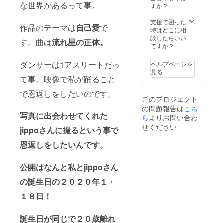
な世界があるって事。
すか？
支援で困った
作品のテーマは
自己愛
で
時はどこに相
談したらいい
す。曲は
流れ星の正体。
ですか？
ダンサーは1アスリートだっ
ヘルプページを
見る
て事。映像で私が踊ること
で恩返しをしたいのです。
このプロジェクト
の問題報告は
こち
写真に出会わせてくれた
ら
よりお問い合わ
せください
jippoさんに撮るという事で
恩返しをしたいんです。
公開はなんと私とjippoさん
の誕生日の２０２０年１・
１８日！
誕生日が同じで２０歳離れ