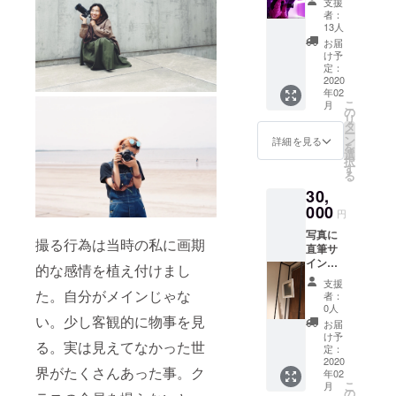
支援
た。
たい！
す。 サ
者：
何かの
イズ：
それが20代
13人
記念に
四つワ
お届
前半彼女の
写真
イド
け予
作品の印象
撮って
（額装
定：
欲しい
2020
あり）
だ。
年02
方！！
後日
こ
月
！人に
メール
の
リ
プレゼ
そして、ダ
にて作
タ
ー
ントも
品を展
ン
詳細を見る
ンサーだけ
を
ありで
開いた
選
択
ではなく
す！ な
しま
す
る
んでも
す。 イ
ファッショ
30,
ありで
メージ
ン写真や映
す！プ
000
写真は
円
像監督等の
ロ
過去の
写真に
フィー
私の作
キャリアを
撮る行為は当時の私に画期
直筆サ
ル写
品で
確実に積
イン入
真、
す。 額
的な感情を植え付けまし
り（シ
アー
み、時には
装のイ
支援
リアル
写、結
た。自分がメインじゃな
メージ
者：
自らダン
ナン
婚式の
です！
0人
サーや被写
い。少し客観的に物事を見
バー入
前撮
お届
り） 今
り、家
け予
体をこなし
る。実は見えてなかった世
回の
族写
定：
てきた現
テーマ
2020
真！ 彼
界がたくさんあった事。ク
年02
の自己
在。彼女の
氏と
こ
月
愛と
の、彼
の