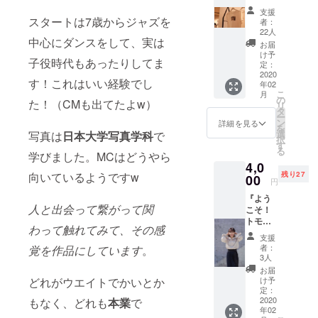
らフリーラ
写真の
支援
photoT
ンスとして
スタートは7歳からジャズを
者：
！ サイ
22人
活動
中心にダンスをして、実は
ズ：M,L
お届
ダンス界を
け予
子役時代もあったりしてま
定：
メインに広
2020
告、雑誌な
す！これはいい経験でし
年02
こ
月
ど幅広く手
の
た！（CMも出てたよw）
リ
タ
がけてい
ー
ン
詳細を見る
る。その背
を
選
写真は
日本大学写真学科
で
択
景には8歳か
す
る
学びました。MCはどうやら
らのダンス
4,0
経験があ
向いているようですw
残り27
00
円
り、それは
『よう
今もなお写
人と出会って繋がって関
こそ！
トモカ
真に生かさ
わって触れてみて、その感
の部屋
れている。
支援
１』 ト
者：
覚を作品にしています
。
モカと
3人
お茶し
work
お届
て人生
どれがウエイトでかいとか
け予
堤真一、東
相談で
定：
出昌大、菅
も恋愛
2020
もなく、どれも
本業
で
年02
相談で
原小春、水