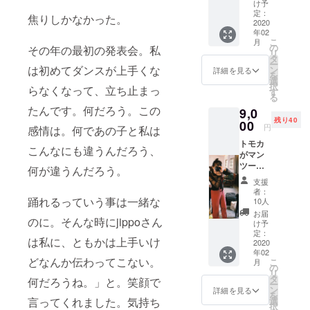
定！！
る。今この1
代込み
け予
星を
（都内
定：
秒、いやこ
焦りしかなかった。
テーマ
2020
の公共
の瞬間に
年02
に新道
の場所
こ
月
トモカ
で面会/
だ。
の
その年の最初の発表会。私
リ
デザイ
交通費
タ
それは止ま
ー
ンのバ
は初めてダンスが上手くな
自己負
ン
詳細を見る
を
ることを知
ングル
担）
選
択
らなくなって、立ち止まっ
になり
す
らない。
る
ます！
たんです。何だろう。この
9,0
サイ
残り40
ズ：フ
-新道トモカ
00
円
感情は。何であの子と私は
リー 初
の革命-
トモカ
の試
こんなにも違うんだろう、
がマン
み、、
ツーマ
、、 写
何が違うんだろう。
私が彼女の
ンで教
真はま
支援
写真作品を
える写
だイ
者：
真塾！
見て1番に感
踊れるっていう事は一緒な
メージ
10人
撮り
です！
お届
じた事、そ
のに。そんな時にjippoさん
方、ロ
け予
れは「躍動
ケでの
定：
は私に、ともかは上手いけ
光など
2020
感」だ。幼
年02
なんで
どなんか伝わってこない。
少時代から
こ
月
も！！
の
リ
ダンスと共
！ 時
タ
何だろうね。」と。笑顔で
ー
間：１
ン
詳細を見る
に育った彼
を
時間 場
言ってくれました。気持ち
選
女だからこ
択
所：都