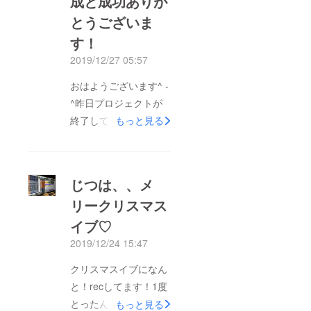
成と成功ありが
とうございま
す！
2019/12/27 05:57
おはようございます^ -
^昨日プロジェクトが
終了してさらに成功の
もっと見る
上をいく115%達成と
いうとてもとても最高
に感謝です。本当に驚
じつは、、メ
いてます！凄いことに
リークリスマス
感動しました!!!!改めて
イブ♡
本当にありがとうござ
いました!応援してく
2019/12/24 15:47
ださった皆さんに感謝
クリスマスイブになん
とお礼をお伝えさせて
と！recしてます！1度
いただきます。ついに
とったんですが、やっ
もっと見る
今日は撮影当日です。