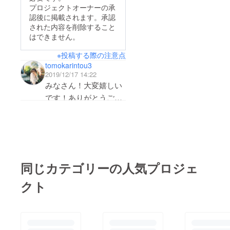
トですもん！そんな
プロジェクトオーナーの承
イブなので素敵な1日
認後に掲載されます。承認
中、大道具を作ってみ
を過ごしてね！♡
された内容を削除すること
ました！一部公
はできません。
開！！！めちゃくちや
※投稿する際の注意点
見えてるけど、さー何
tomokarintou3
に使うでしょうか＾＾
2019/12/17 14:22
お楽しみに！！！そし
みなさん！大変嬉しい
てそして！みんなT
です！ありがとうござ
シャツを選んでくれた
います！作品は本当に
りしてて作るのが私も
素敵に仕上がると思い
楽しみです！割と今回
ます！また、みなさん
に支援ありがたくて
は大きめなサイズで作
すっごい頑張れます！
る予定です＾０＾あ
同じカテゴリーの人気プロジェ
お楽しみにしていてく
と！やっぱ私が写真を
クト
ださい＾＾
撮るリターンがすごい
出てて嬉しい！結婚式
の前撮りもあったりで
今からワクワクしてま