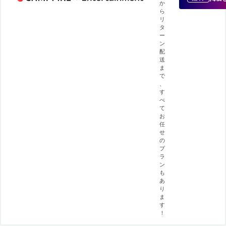
か
ら
リ
タ
ー
ン
配
送
ま
で
、
す
べ
て
お
任
せ
の
プ
ラ
ン
も
あ
り
ま
す
！