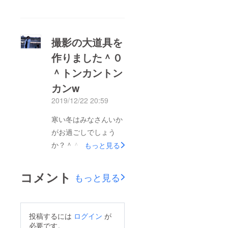
ぱりもっといいもの作
この日がやってまいり
りたいから、イブに
ました。今日までが、
jippoさんとメンバーと
とてつもなく一瞬に感
撮影の大道具を
歌をいれてます！う
じます。早かった。今
作りました＾０
た！？そうなんです！
日まで本当に早かった
＾トンカントン
私今回、すこし、歌っ
です。このプロジェク
てます！
カンw
トは2週間という短い
わーーーーー！言って
2019/12/22 20:59
期間でした。そんな中
ました！笑♡お楽しみ
皆さんのお力で当日を
寒い冬はみなさんいか
に！間抜け顔！笑笑ギ
迎えられました。これ
がお過ごしでしょう
リギリまで粘ります！
から、いざいってきま
か？＾＾私は制作をし
もっと見る
粘らせてください！な
す！本当にありがとう
つつ、体を整えてま
んと！ここに来て45万
ございました！！色々
す！なんと、、、あと
まできそうです！すご
コメント
もっと見る
書きたいけど出発の時
５日で本番です！！ド
い！みんなの力頂いて
間だ！！！いってきま
キドキします。今から
ます！！！本当にあり
す！
ドキドキしてます。
がとう！感謝です！今
投稿するには
ログイン
が
だって一大プロジェク
日はメリークリスマス
必要です。