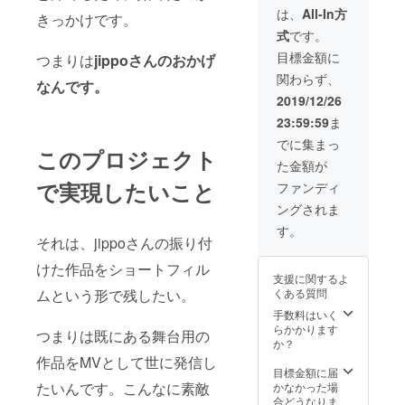
しま
きなも
担・都
は、
All-In方
きっかけです。
す。 イ
ので構
内以外
式
です。
メージ
いませ
は交通
写真は
ん＾＾
費もお
目標金額に
つまりは
jippoさんのおかげ
過去の
一緒に
願いし
関わらず、
私の作
この作
ます。
なんです。
品で
品の一
2019/12/26
す。 額
部に
23:59:59
ま
装のイ
なって
メージ
いただ
でに集まっ
このプロジェクト
です！
けたら
た金額が
嬉しい
です！
で実現したいこと
ファンディ
（写真
ングされま
はイ
メージ
す。
です）
それは、jippoさんの振り付
アドレ
けた作品をショートフィル
スを書
支援に関するよ
いてい
ムという形で残したい。
くある質問
ただい
て入れ
手数料はいく
るお名
らかかります
つまりは既にある舞台用の
前伺い
か？
ます！
作品をMVとして世に発信し
目標金額に届
たいんです。こんなに素敵
かなかった場
合どうなりま