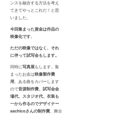
ンスを融合する方法を考え
てきてやっとこれだ！と思
いました。
今回集まった資金は作品の
映像化です
。
ただの映像ではなく、それ
に伴って試写会もします。
同時に
写真展
もします。集
まったお金は
映像製作費
用
、ある曲をカバーします
ので
音源制作費、
試写会会
場代、
スタジオ代、
衣装も
一から作るのでデザイナー
sachicoさんの制作費
、舞台