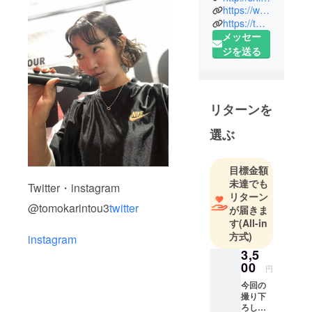
18日。東京
https://www.instagram.com/tomokarintou3/
https://twitter.com/tomokarintou3
生まれ。東
メッセー
京に産まれ
ジを送る
る
1999年Jazz
dance を始
める
リターンを
2009年写真
を始める
選ぶ
2012年ダン
サーのアー
目標金額
ティスト写
未達でも
Twitter・instagram
真を撮り始
リターン
@tomokarintou3
twitter
める
が届きま
す
(All-in
2014年日本
方式)
instagram
大学藝術学
3,5
部 写真学科
00
を卒業
円
同時に作品
今回の
撮り下
を作りなが
ろしの