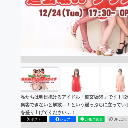
まちづくり・地域活性化
私たちは明日抱けるアイドル「道玄坂69」です！12/
集客できないと解散…！という崖っぷちに立ってい
を盛り上げてください…！
ポスト
シェア
LINEで送る
URLコ