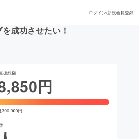
ログイン
/
新規会員登録
イブを成功させたい！
うすぐ公開されます
支援総額
プロダクト
8,850
円
ファッション
スポーツ
00,000円
数
ア
ソーシャルグッド
人