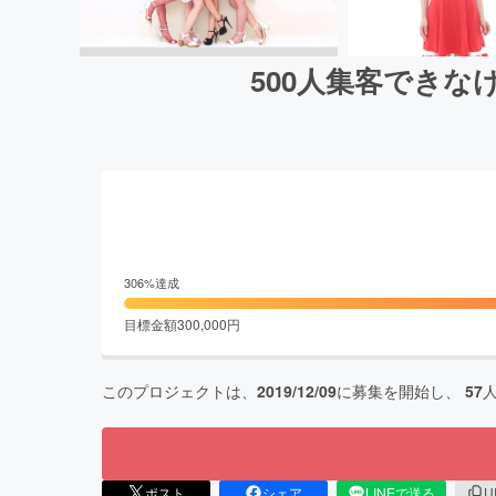
500人集客できな
306
%達成
目標金額
300,000
円
このプロジェクトは、
2019/12/09
に募集を開始し、
57
ポスト
シェア
LINEで送る
U