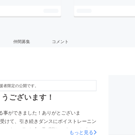
仲間募集
コメント
援者限定の公開です。
とうございます！
する事ができました！ありがとございま
受けて、引き続きダンスにボイストレーニン
12/24のライブ、必ず楽しいものにします
もっと見る