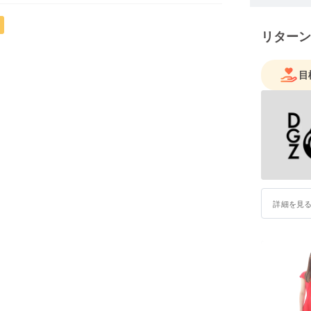
！道玄坂69製作委員会
リターン
目
詳細を見