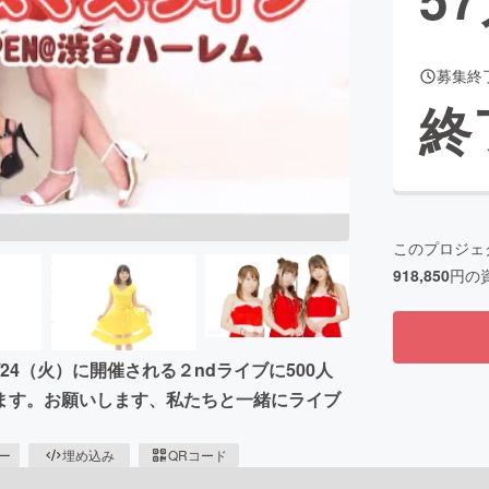
募集終
CAMPFIRE for Social Good
CAMPFIRE Creation
終
CAMPFIREふるさと納税
machi-ya
コミュニティ
このプロジェ
918,850
円の
24（火）に開催される２ndライブに500人
ます。お願いします、私たちと一緒にライブ
ピー
埋め込み
QRコード