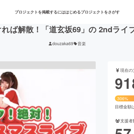
プロジェクトを掲載するには
はじめる
プロジェクトをさがす
ければ解散！「道玄坂69」の 2ndラ
douzaka69
音楽
注目のリターン
注目の新着プロジェクト
募集終了が近いプロジェクト
も
現在の
音楽
舞台・パフォーマンス
91
ゲーム・サービス開発
フード・飲食店
306%
書籍・雑誌出版
アニメ・漫画
目標金額は3
支援者
チャレンジ
ビューティー・ヘルスケ
57