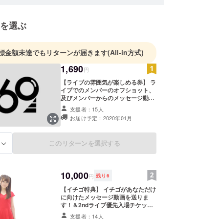
を選ぶ
標金額未達でもリターンが届きます
(All-in方式)
1,690
円
【ライブの雰囲気が楽しめる券】 ラ
イブでのメンバーのオフショット、
及びメンバーからのメッセージ動画
をライブ終了後にメールにてお送り
支援者：15人
します！ ライブにはどうしても来れ
お届け予定：2020年01月
ないけど、応援してくれる…！とい
うあなた！ 少しでもライブの雰囲気
を味わって頂ければ幸いです！
このリターンを選択する
る
10,000
円
残り
6
【イチゴ特典】 イチゴがあなただけ
に向けたメッセージ動画を送りま
す！＆2ndライブ優先入場チケッ
ト！ あなたがイチゴに話してほしい
支援者：14人