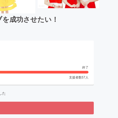
イブを成功させたい！
終了
支援者数
57
人
した