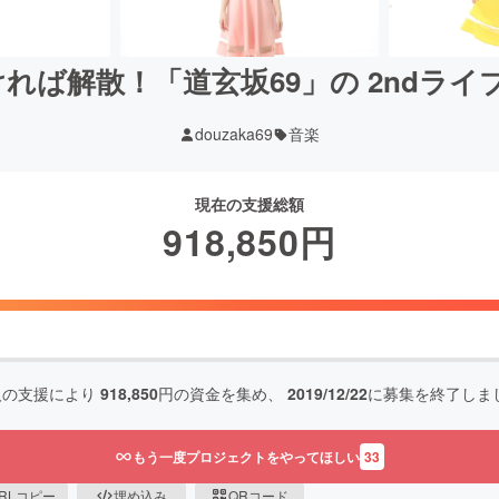
ければ解散！「道玄坂69」の 2ndラ
douzaka69
音楽
現在の支援総額
918,850
円
人の支援により
918,850
円の資金を集め、
2019/12/22
に募集を終了しま
もう一度プロジェクトをやってほしい
33
RLコピー
埋め込み
QRコード