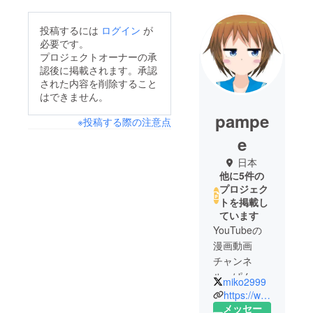
投稿するには
ログイン
が
必要です。
プロジェクトオーナーの承
認後に掲載されます。承認
された内容を削除すること
はできません。
pampe
※投稿する際の注意点
e
日本
他に5件の
プロジェク
トを掲載し
ています
YouTubeの
漫画動画
チャンネ
ル、ぱんぴ
miko2999
学園です。
https://www.youtube.com/channel/UCcetXIBjN0QUXmkkHROGqHg/
中の人は元
メッセー