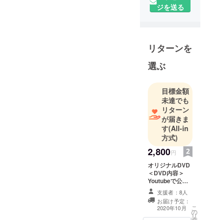
広告代理店
ジを送る
勤務のクリ
エイティブ
ディレク
リターンを
ター。
現在は映像
選ぶ
ディレク
ターと雑誌
目標金額
の編集をや
未達でも
りながら、
リターン
YouTubeに
が届きま
軸足を移す
す
(All-in
夢を見てい
方式)
2,800
円
オリジナルDVD
＜DVD内容＞
Youtubeで公開
した全話（BGM
支援者：8人
無しVer） オリ
お届け予定：
ジナルエピソー
こ
2020年10月
の
ドの漫画動画 オ
リ
タ
リジナルボイス