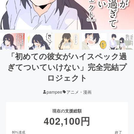
「初めての彼女がハイスペック過
ぎてついていけない」完全完結プ
ロジェクト
pampee
アニメ・漫画
現在の支援総額
402,100
円
終了
80
%達成