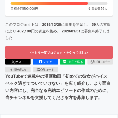
目標金額
500,000
円
支援者数
59
人
このプロジェクトは、
2019/12/20
に募集を開始し、
59
人の支援
により
402,100
円の資金を集め、
2020/01/31
に募集を終了しま
した
もう一度プロジェクトをやってほしい
ポスト
シェア
LINEで送る
URLコピー
埋め込み
QRコード
YouTubeで連載中の漫画動画「初めての彼女がハイス
ペック過ぎてついていけない」を広く紹介し、より面白
い内容にし、完全なる完結エピソードの作成のために、
当チャンネルを支援してくださる方を募集します。