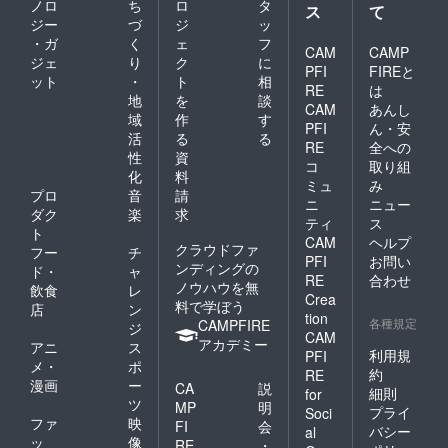
ノロ
ち
ロ
タ
ス
て
ジー
づ
ジ
ッ
・ガ
く
ェ
フ
CAM
CAMP
ジェ
り
ク
に
PFI
FIREと
ット
・
ト
相
RE
は
地
を
談
CAM
あんし
域
作
す
PFI
ん・安
活
る
る
RE
全への
性
資
コ
取り組
化
料
ミュ
み
プロ
音
請
ニ
ニュー
ダク
楽
求
ティ
ス
ト
CAM
ヘルプ
クラウドファ
フー
チ
PFI
お問い
ンディングの
ド・
ャ
RE
合わせ
ノウハウを無
飲食
レ
Crea
料で学ぼう
店
ン
tion
各種規定
CAMPFIRE
ジ
CAM
アカデミー
アニ
ス
利用規
PFI
メ・
ポ
約
RE
漫画
ー
CA
説
細則
for
ツ
MP
明
プライ
Soci
ファ
映
FI
会
バシー
al
ッ
像
RE
・