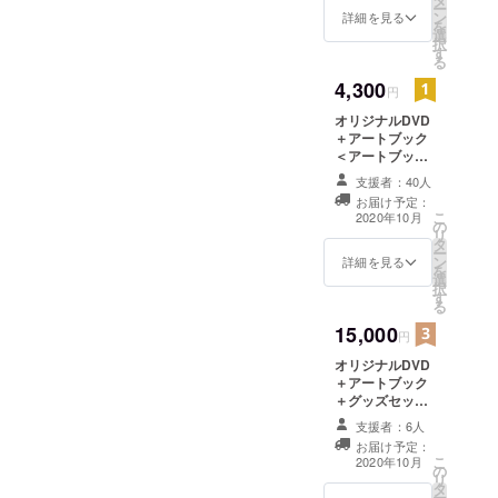
ー
ン
ドラマ
詳細を見る
を
選
択
す
る
4,300
円
オリジナルDVD
＋アートブック
＜アートブック
内容＞（A5版本
支援者：40人
文16P＋表紙）
お届け予定：
・イラスト集 ・
こ
2020年10月
の
オリジナル短編
リ
タ
小説
ー
ン
詳細を見る
を
選
択
す
る
15,000
円
オリジナルDVD
＋アートブック
＋グッズセット
＜グッズセット
支援者：6人
内容＞ マグカッ
お届け予定：
プ×1 ICカード
こ
2020年10月
の
ケース×1 缶バッ
リ
タ
ジ×1 サプライズ
ー