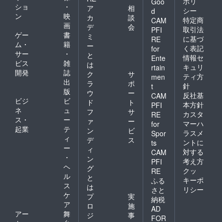
ポリ
Goo
ショ
・
ア
相
シー
d
ン
映
カ
談
特定商
CAM
画
デ
会
取引法
PFI
ゲー
書
ミ
に基づ
RE
ム・
籍
ー
く表記
for
サー
・
と
情報セ
Ente
ビス
雑
は
キュリ
rtain
開発
誌
ク
サ
ティ方
men
出
ラ
ポ
針
t
版
ウ
ー
反社基
CAM
ビジ
ビ
ド
ト
本方針
PFI
ネ
ュ
フ
サ
カスタ
RE
ス・
ー
ァ
ー
マーハ
for
起業
テ
ン
ビ
ラスメ
Spor
ィ
デ
ス
ントに
ts
ー
ィ
対する
CAM
・
ン
考え方
PFI
ヘ
グ
クッ
RE
ル
と
キーポ
ふる
ス
は
リシー
さと
ケ
プ
実
納税
ア
ロ
施
AD
アー
舞
ジ
事
FOR