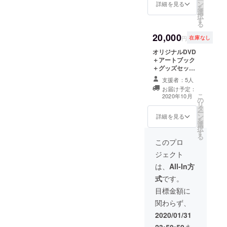
ン
×1
詳細を見る
を
選
択
す
る
20,000
円
在庫なし
オリジナルDVD
＋アートブック
＋グッズセット
＋直筆イラスト
支援者：5人
＜直筆イラスト
お届け予定：
内容＞B5額入り
こ
2020年10月
の
キャラクター
リ
タ
（空夢）が描か
ー
ン
れたモノクロペ
詳細を見る
を
選
ン画または水彩
択
す
色鉛筆画のいず
る
れか１点（絵柄
このプロ
はお選び頂けま
ジェクト
せん）
は、
All-In方
式
です。
目標金額に
関わらず、
2020/01/31
23:59:59
ま