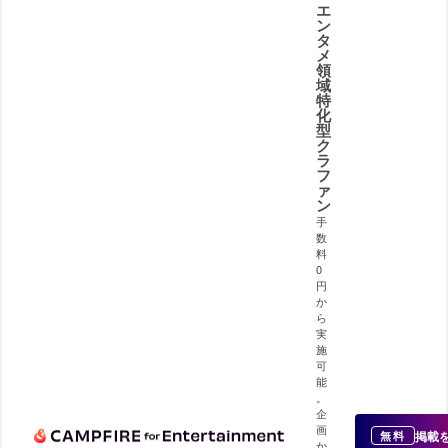
エ
ン
タ
メ
領
域
特
化
型
ク
ラ
フ
ァ
ン
手
数
料
0
円
か
ら
実
施
可
能
。
企
画
掲載
無料
か