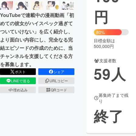
円
まちづくり・地域活性化
YouTubeで連載中の漫画動画「初
めての彼女がハイスペック過ぎて
CAMPFIRE for Social Good
CAMPFIRE Creation
ついていけない」を広く紹介し、
80%
CAMPFIREふるさと納税
machi-ya
コミュニティ
より面白い内容にし、完全なる完
目標金額は
500,000円
結エピソードの作成のために、当
チャンネルを支援してくださる方
支援者数
を募集します。
59
人
ポスト
シェア
LINEで送る
URLコピー
埋め込み
QRコード
募集終了まで残
り
終了