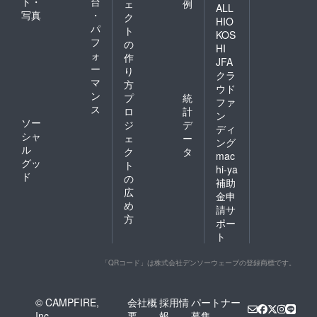
ト・
台
ェ
例
ALL
写真
・
ク
HIO
パ
ト
KOS
フ
の
HI
ォ
作
JFA
ー
り
クラ
マ
方
ウド
ン
プ
統
ファ
ス
ロ
計
ン
ソー
ジ
デ
ディ
シャ
ェ
ー
ング
ル
ク
タ
mac
グッ
ト
hi-ya
ド
の
補助
広
金申
め
請サ
方
ポー
ト
「QRコード」は株式会社デンソーウェーブの登録商標です。
© CAMPFIRE,
会社概
採用情
パートナー
Inc.
要
報
募集