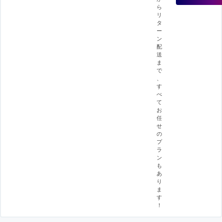
ら
リ
タ
ー
ン
配
送
ま
で
、
す
べ
て
お
任
せ
の
プ
ラ
ン
も
あ
り
ま
す
！