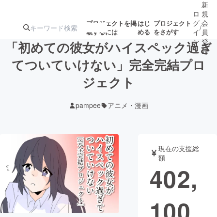
新
ロ
規
グ
会
プロジェクトを掲
はじ
プロジェクト
/
載するには
める
をさがす
イ
員
ン
登
「初めての彼女がハイスペック過ぎ
録
てついていけない」完全完結プロ
ジェクト
人気のプロ
注目のリ
注目の新着プロ
募集終了が近いプ
もうすぐ公開
ジェクト
ターン
ジェクト
ロジェクト
されます
pampee
アニメ・漫画
アート・写真
音楽
現在の支援総
テクノロジー・ガジェット
ゲーム・サ
額
402,
映像・映画
書籍・雑誌
100
ビジネス・起業
チャレンジ