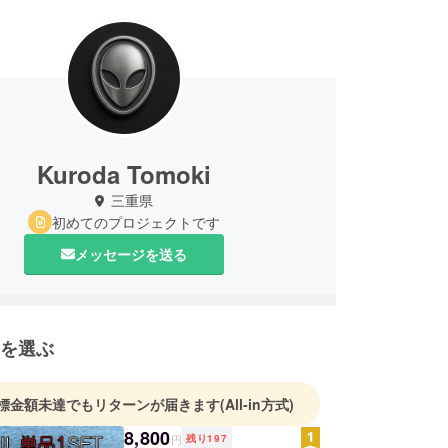
Kuroda Tomoki
三重県
初めてのプロジェクトです
メッセージを送る
を選ぶ
標金額未達でもリターンが届きます
(All-in方式)
8,800
円
残り
197