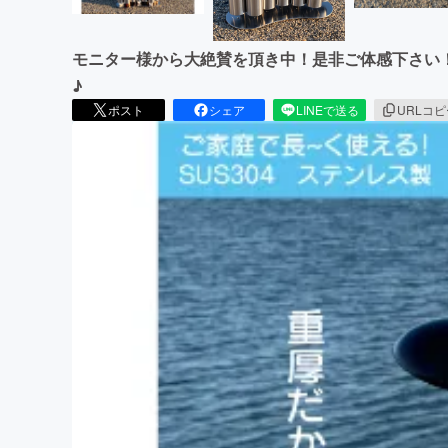
モニター様から大絶賛を頂き中！是非ご体感下さい
♪
ポスト
シェア
LINEで送る
URLコ