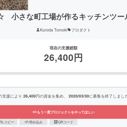
☆ 小さな町工場が作るキッチンツー
Kuroda Tomoki
プロダクト
現在の支援総額
26,400
円
の支援により
26,400
円の資金を集め、
2020/03/30
に募集を終了しまし
もう一度プロジェクトをやってほしい
RLコピー
埋め込み
QRコード