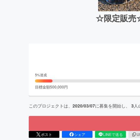
☆限定販売
5
%達成
目標金額
500,000
円
このプロジェクトは、
2020/03/07
に募集を開始し、
3
人
ポスト
シェア
LINEで送る
U