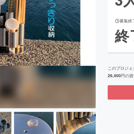
募集終
CAMPFIRE for Social Good
CAMPFIRE Creation
終
CAMPFIREふるさと納税
machi-ya
コミュニティ
このプロジェ
26,400
円の資