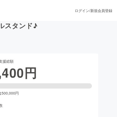
ログイン
/
新規会員登録
ルスタンド♪
うすぐ公開されます
支援総額
プロダクト
,400
円
ファッション
スポーツ
00,000円
数
ア
ソーシャルグッド
人