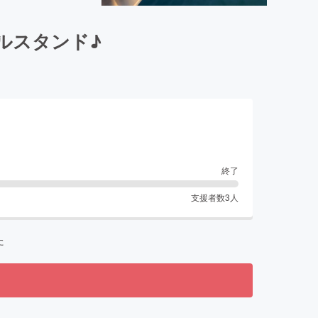
ルスタンド♪
終了
支援者数
3
人
た