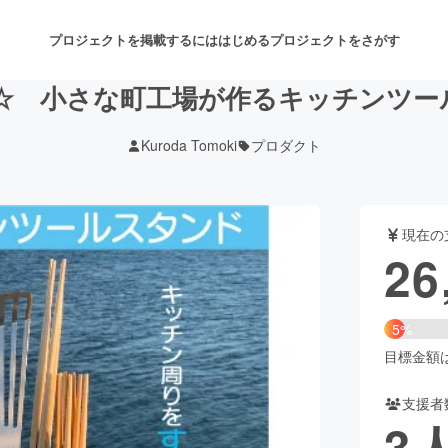
プロジェクトを掲載するには
はじめる
プロジェクトをさがす
☆ 小さな町工場が作るキッチンツー
Kuroda Tomoki
プロダクト
注目のリターン
注目の新着プロジェクト
募集終了が近いプロジェクト
も
現在の
音楽
舞台・パフォーマンス
26
ゲーム・サービス開発
フード・飲食店
5%
書籍・雑誌出版
アニメ・漫画
目標金額は5
支援者
チャレンジ
ビューティー・ヘルスケ
3