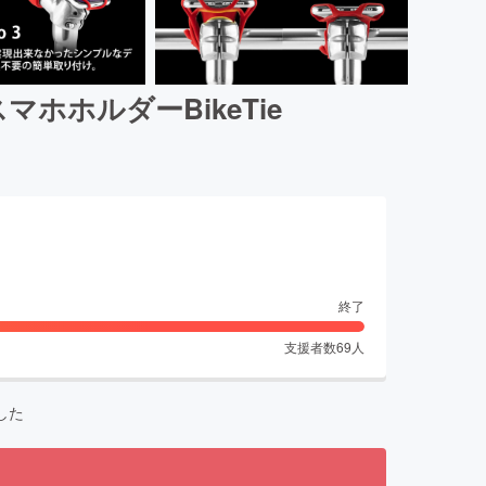
ホルダーBikeTie
終了
支援者数
69
人
した