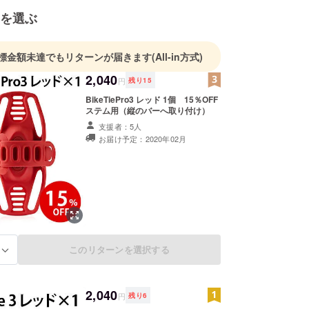
を選ぶ
標金額未達でもリターンが届きます
(All-in方式)
2,040
円
残り
15
BikeTiePro3 レッド 1個 15％OFF
ステム用（縦のバーへ取り付け）
支援者：5人
お届け予定：2020年02月
このリターンを選択する
る
2,040
円
残り
6