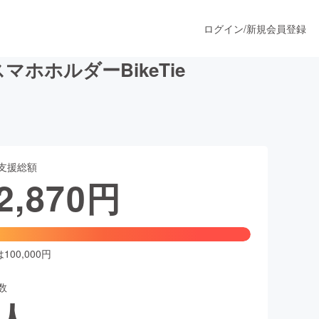
ログイン
/
新規会員登録
ホルダーBikeTie
うすぐ公開されます
支援総額
プロダクト
2,870
円
ファッション
スポーツ
00,000円
数
ア
ソーシャルグッド
人