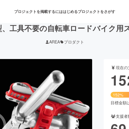
プロジェクトを掲載するには
はじめる
プロジェクトをさがす
、工具不要の自転車ロードバイク用スマホ
AREA
プロダクト
注目のリターン
注目の新着プロジェクト
募集終了が近いプロジェクト
も
現在の
音楽
舞台・パフォーマンス
15
ゲーム・サービス開発
フード・飲食店
152%
書籍・雑誌出版
アニメ・漫画
目標金額は1
支援者
チャレンジ
ビューティー・ヘルスケ
69