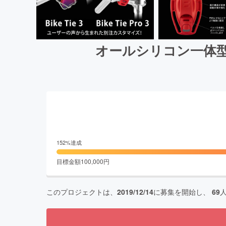
オールシリコン一体型
152
%達成
目標金額
100,000
円
このプロジェクトは、
2019/12/14
に募集を開始し、
69