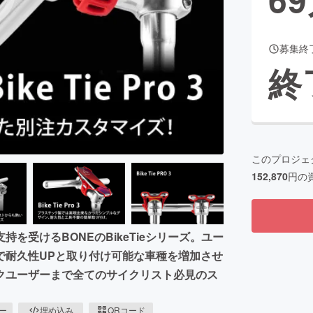
募集終
CAMPFIRE for Social Good
CAMPFIRE Creation
終
CAMPFIREふるさと納税
machi-ya
コミュニティ
このプロジェ
152,870
円の
を受けるBONEのBikeTieシリーズ。ユー
で耐久性UPと取り付け可能な車種を増加させ
クユーザーまで全てのサイクリスト必見のス
ピー
埋め込み
QRコード