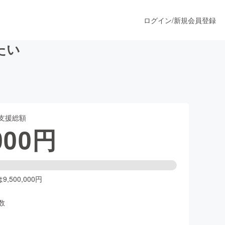
ログイン
/
新規会員登録
たい
うすぐ公開されます
支援総額
プロダクト
000
円
ファッション
スポーツ
,500,000円
数
ア
ソーシャルグッド
人