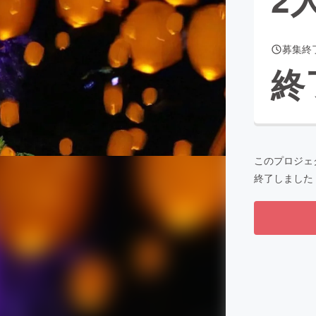
募集終
CAMPFIRE for Social Good
CAMPFIRE Creation
終
CAMPFIREふるさと納税
machi-ya
コミュニティ
このプロジェ
終了しました