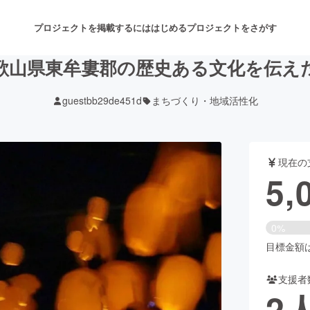
プロジェクトを掲載するには
はじめる
プロジェクトをさがす
歌山県東牟婁郡の歴史ある文化を伝え
guestbb29de451d
まちづくり・地域活性化
注目のリターン
注目の新着プロジェクト
募集終了が近いプロジェクト
も
現在の
音楽
舞台・パフォーマンス
5,
ゲーム・サービス開発
フード・飲食店
0%
書籍・雑誌出版
アニメ・漫画
目標金額は9
支援者
チャレンジ
ビューティー・ヘルスケ
2