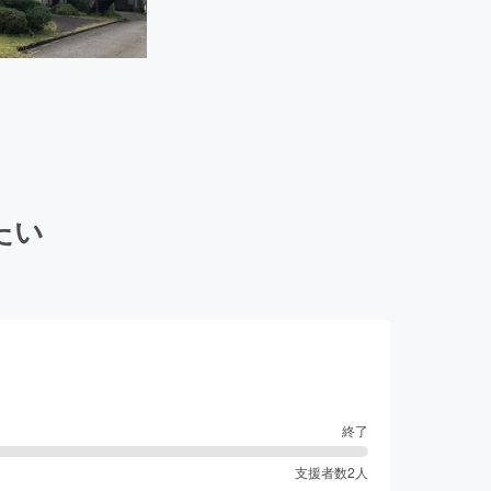
たい
終了
支援者数
2
人