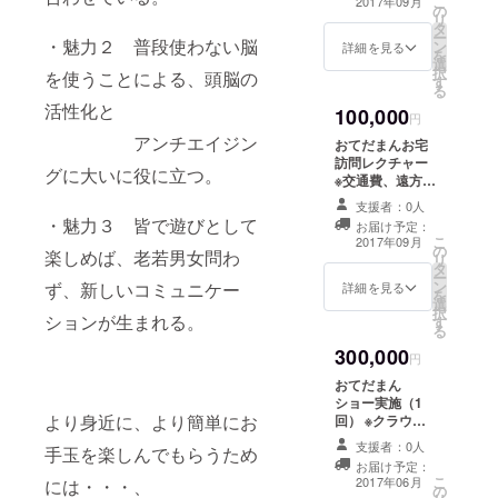
こ
2017年09月
の
DVDエンドロー
リ
タ
ルにお名前を掲
ー
・魅力２ 普段使わない脳
ン
載＋おてだまん
詳細を見る
を
選
ポストカード
択
を使うことによる、頭脳の
す
（サイン＆メッ
る
セージ）+サイン
活性化と
100,000
付きボール5個
円
（おてだまんが
アンチエイジン
おてだまんお宅
使用しているサ
訪問レクチャー
イズのもの）
グに大いに役に立つ。
※交通費、遠方の
場合宿泊費別
支援者：0人
途。 ※日程、時
・魅力３ 皆で遊びとして
お届け予定：
間はご相談致し
こ
2017年09月
の
ます。 DVD＋に
楽しめば、老若男女問わ
リ
タ
こだま（5個）＋
ー
ン
ず、新しいコミュニケー
DVDエンドロー
詳細を見る
を
選
ルにお名前を掲
択
ションが生まれる。
す
載＋おてだまん
る
ポストカード
300,000
（サイン＆メッ
円
セージ付）+サイ
おてだまん
ン付きボール5個
ショー実施（1
（おてだまんが
より身近に、より簡単にお
回） ※クラウド
使用しているサ
ファンティング
イズのもの）
支援者：0人
手玉を楽しんでもらうため
限定出演料。 ※
お届け予定：
交通費、遠方の
こ
2017年06月
には・・・、
の
場合宿泊費等は