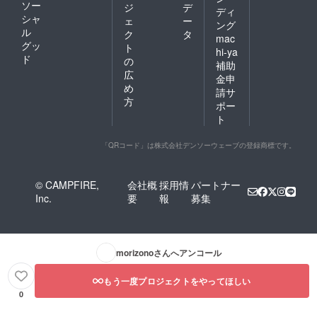
ソー
ジ
デ
ディ
シャ
ェ
ー
ング
ル
ク
タ
mac
グッ
ト
hi-ya
ド
の
補助
広
金申
め
請サ
方
ポー
ト
「QRコード」は株式会社デンソーウェーブの登録商標です。
© CAMPFIRE,
会社概
採用情
パートナー
Inc.
要
報
募集
morizono
さんへアンコール
もう一度プロジェクトをやってほしい
0