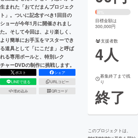
生まれた「おてだまんプロジェク
まちづくり・地域活性化
4%
ト」。ついに記念すべき1回目の
目標金額は
ショーが今年1月に開催されまし
300,000円
CAMPFIRE for Social Good
CAMPFIRE Creation
た。そして今回は、より楽しく、
より簡単にお手玉をマスターでき
CAMPFIREふるさと納税
machi-ya
コミュニティ
支援者数
4
人
る道具として「にこだま」と呼ば
れる専用ボールと、特別レク
チャーDVDの制作に挑戦します。
ポスト
シェア
募集終了まで残
り
LINEで送る
URLコピー
終了
埋め込み
QRコード
このプロジェクトは、