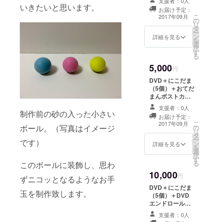
支援者：0人
てだまんポスト
いきたいと思います。
お届け予定：
カード（サイ
こ
2017年09月
の
ン・メッセージ
リ
タ
付き）
ー
ン
詳細を見る
を
選
択
す
る
5,000
円
DVD＋にこだま
（5個）＋おてだ
まんポストカー
ド（サイン・
支援者：0人
メッセージ付
制作前の砂の入った小さい
お届け予定：
き）
こ
2017年09月
ボール。（写真はイメージ
の
リ
タ
ー
です）
ン
詳細を見る
を
選
択
す
る
このボールに装飾し、思わ
10,000
円
ずニコッとなるようなお手
DVD＋にこだま
玉を制作致します。
（5個）＋DVD
エンドロールに
お名前を掲載＋
支援者：0人
おてだまんポス