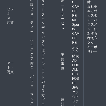
ラ
ポ
針
t
版
ウ
ー
反社基
CAM
ビジ
ビ
ド
ト
本方針
PFI
ネ
ュ
フ
サ
カスタ
RE
ス・
ー
ァ
ー
マーハ
for
起業
テ
ン
ビ
ラスメ
Spor
ィ
デ
ス
ントに
ts
ー
ィ
対する
CAM
・
ン
考え方
PFI
ヘ
グ
クッ
RE
ル
と
キーポ
ふる
ス
は
リシー
さと
ケ
プ
実
納税
ア
ロ
施
AD
アー
舞
ジ
事
FOR
ト・
台
ェ
例
ALL
写真
・
ク
HIO
パ
ト
KOS
フ
の
HI
ォ
作
JFA
ー
り
クラ
マ
方
ウド
ン
プ
統
ファ
ス
ロ
計
ン