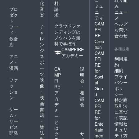
コ
取り組
化
料
ミュ
み
プロ
音
請
ニ
ニュー
ダク
楽
求
ティ
ス
ト
CAM
ヘルプ
クラウドファ
フー
チ
PFI
お問い
ンディングの
ド・
ャ
RE
合わせ
ノウハウを無
飲食
レ
Crea
料で学ぼう
店
ン
tion
各種規定
CAMPFIRE
ジ
CAM
アカデミー
アニ
ス
利用規
PFI
メ・
ポ
約
RE
漫画
ー
CA
説
細則
for
ツ
MP
明
プライ
Soci
ファ
映
FI
会
バシー
al
ッ
像
RE
・
ポリ
Goo
ショ
・
ア
相
シー
d
ン
映
カ
談
特定商
CAM
画
デ
会
取引法
PFI
ゲー
書
ミ
に基づ
RE
ム・
籍
ー
く表記
for
サー
・
と
情報セ
Ente
ビス
雑
は
キュリ
rtain
開発
誌
ク
サ
ティ方
men
出