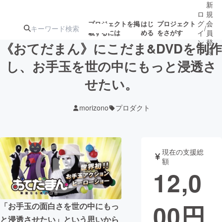
新
ロ
規
グ
会
プロジェクトを掲
はじ
プロジェクト
/
載するには
める
をさがす
イ
員
ン
登
《おてだまん》にこだま&DVDを制作
録
し、お手玉を世の中にもっと浸透さ
せたい。
人気のプロ
注目のリ
注目の新着プロ
募集終了が近いプ
もうすぐ公開
ジェクト
ターン
ジェクト
ロジェクト
されます
morizono
プロダクト
アート・写真
音楽
現在の支援総
テクノロジー・ガジェット
ゲーム・サ
額
12,0
映像・映画
書籍・雑誌
00
円
「お手玉の面白さを世の中にもっ
ビジネス・起業
チャレンジ
と浸透させたい」という思いから