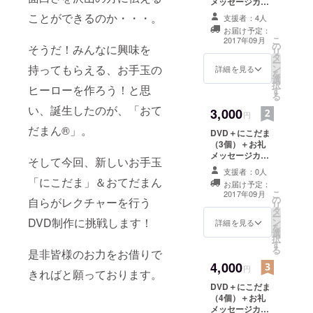
メッセージカー
ド
ことができるのか・・・。
支援者：4人
お届け予定：
こ
2017年09月
の
そうだ！みんなに興味を
リ
タ
ー
持ってもらえる、お手玉の
ン
詳細を見る
を
選
択
ヒーローを作ろう！と思
す
る
い、誕生したのが、「おて
3,000
円
だまん®」。
DVD＋にこだま
（3個）＋お礼
メッセージカー
そして今回、新しいお手玉
ド+DVDエンド
支援者：0人
ロールにお名前
「にこだま」＆おてだまん
お届け予定：
を掲載
こ
2017年09月
の
自らがレクチャーを行う
リ
タ
ー
DVD制作に挑戦します！
ン
詳細を見る
を
選
択
す
る
是非皆様のお力をお借りで
4,000
円
きればと願っております。
DVD＋にこだま
（4個）＋お礼
メッセージカー