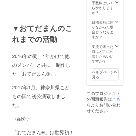
手数料はいく
らかかります
か？
目標金額に届
▼おてだまんのこ
かなかった場
合どうなりま
れまでの活動
すか？
支援で困った
時はどこに相
2016年の間、1年かけて他
談したらいい
ですか？
のメンバーと共に、制作し
ヘルプページを
た「おてだまん®」。
見る
2017年1月、神奈川県こど
このプロジェクト
もの国で初公演致しまし
の問題報告は
こち
た。
ら
よりお問い合わ
せください
〈紹介〉
「おてだまん®」は世界初！