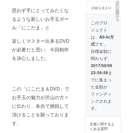
リ
タ
別途。 ※日程・
ー
ン
時間等は打ち合
詳細を見る
思わず手にとってみたくな
を
選
わせをお願い致
択
す
します。
るような新しいお手玉ボー
る
このプロ
ル「にこだま」と
ジェクト
は、
All-In方
楽しくマスター出来るDVD
式
です。
が必要だと思い、今回制作
目標金額に
を決心しました。
関わらず、
2017/05/09
23:59:59
ま
でに集まっ
た金額が
この「にこだま＆DVD」で
ファンディ
お手玉の魅力が沢山の方々
ングされま
に伝わり、各自で挑戦して
す。
頂けることを願っておりま
す。
支援に関するよ
くある質問