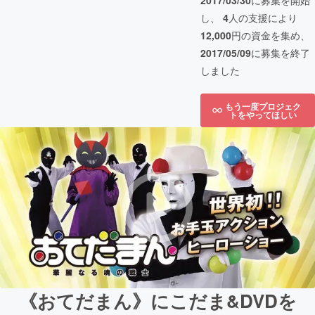
2017/03/30
に募集を開始
し、
4
人の支援により
12,000
円の資金を集め、
2017/05/09
に募集を終了
しました
もう一度プロジェク
トをやってほしい
《おてだまん》にこだま&DVDを