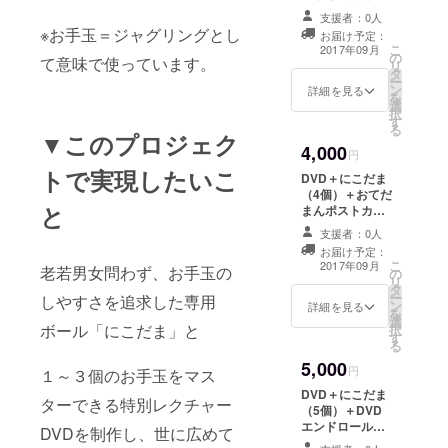
ド+DVDエンド
支援者：0人
ロールにお名前
※お手玉＝ジャグリングとし
お届け予定：
を掲載
こ
2017年09月
の
て意味で使っています。
リ
タ
ー
ン
詳細を見る
を
選
択
す
る
▼このプロジェク
4,000
円
トで実現したいこ
DVD＋にこだま
（4個）＋おてだ
と
まんポストカー
ド（サイン＆
支援者：0人
メッセージつ
お届け予定：
き）
こ
2017年09月
老若男女問わず、お手玉の
の
リ
タ
ー
しやすさを追求した専用
ン
詳細を見る
を
選
ボール「にこだま」と
択
す
る
5,000
円
１～３個のお手玉をマス
DVD＋にこだま
ターできる特別レクチャー
（5個）＋DVD
エンドロールに
DVDを制作し、世に広めて
お名前を掲載+お