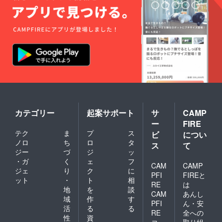
カテゴリー
起案サポート
サ
CAMP
ー
FIRE
テク
ま
プ
ス
ビ
につい
ノロ
ち
ロ
タ
ス
て
ジー
づ
ジ
ッ
・ガ
く
ェ
フ
CAM
CAMP
ジェ
り
ク
に
PFI
FIREと
ット
・
ト
相
RE
は
地
を
談
CAM
あんし
域
作
す
PFI
ん・安
活
る
る
RE
全への
性
資