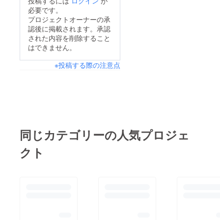
投稿するには
ログイン
が
素敵なアイデアが沢山
必要です。
出て、更に良い物にな
プロジェクトオーナーの承
認後に掲載されます。承認
ると確信致しまし
された内容を削除すること
た。 今日はおてだま
はできません。
んショーの告知をさせ
※投稿する際の注意点
て頂きます。4月16
日、神奈川県横浜市こ
どもの国で「おてだま
んショー」を行いま
す。場所：皇太子記念
館（こどもの国）料
同じカテゴリーの人気プロジェ
金：無料（こどもの国
クト
の入場料はかかりま
す）時間：14時30分
開場 15時開演約30
分間のショータイム
+おてだまんとの写真
撮影会を予定しており