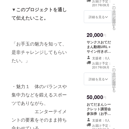
お届け予定：
トカード（サイ
こ
2017年09月
の
ン＆メッセージ
▼このプロジェクトを通し
リ
タ
付）＋サイン付
ー
ン
きボール3個（お
詳細を見る
て伝えたいこと。
を
選
てだまんが使用
択
す
しているサイズ
る
のもの）
20,000
円
サンクスおてだ
「お手玉の魅力を知って、
まん動画URL＋
是非チャレンジしてもらい
サイン付きボー
ル4個（おてだま
支援者：0人
たい。」
んが使用してい
お届け予定：
るサイズのも
こ
2017年09月
の
の） DVD＋にこ
リ
タ
だま（5個）＋
ー
ン
DVDエンドロー
詳細を見る
を
選
ルにお名前を掲
・魅力１ 体のバランスや
択
す
載＋おてだまん
る
ポストカード
集中力などを鍛えるスポー
50,000
（サイン＆メッ
円
セージ付）
ツでありながら、
おてだまんシー
クレット講習会
エンターテイメ
参加券（お手玉
のやり方直接指
ントの要素をそのまま持ち
支援者：0人
導） DVD＋にこ
お届け予定：
合わせている。
だま（5個）＋