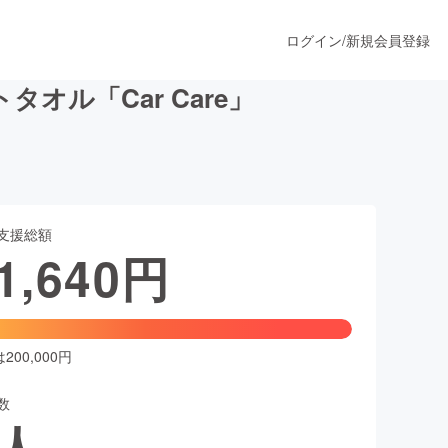
ログイン
/
新規会員登録
ル「Car Care」
うすぐ公開されます
支援総額
プロダクト
1,640
円
ファッション
スポーツ
00,000円
数
ア
ソーシャルグッド
人