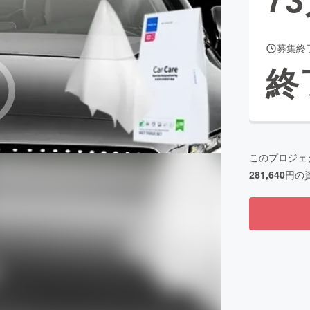
募集終
CAMPFIRE for Social Good
CAMPFIRE Creation
終
CAMPFIREふるさと納税
machi-ya
コミュニティ
このプロジェ
281,640
円の