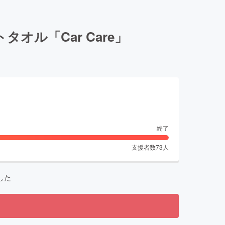
ル「Car Care」
終了
支援者数
73
人
した