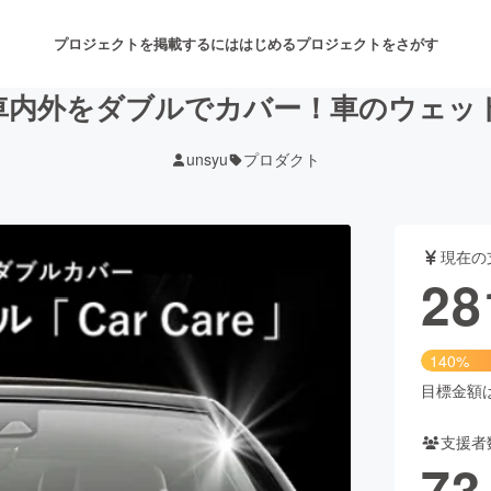
プロジェクトを掲載するには
はじめる
プロジェクトをさがす
内外をダブルでカバー！車のウェットタオ
unsyu
プロダクト
注目のリターン
注目の新着プロジェクト
募集終了が近いプロジェクト
も
現在の
音楽
舞台・パフォーマンス
28
ゲーム・サービス開発
フード・飲食店
140%
書籍・雑誌出版
アニメ・漫画
目標金額は2
支援者
チャレンジ
ビューティー・ヘルスケ
73