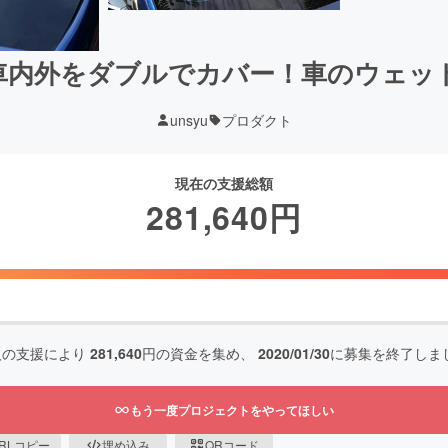
内外をダブルでカバー！車のウェットタオ
unsyu
プロダクト
現在の支援総額
281,640
円
人の支援により
281,640
円の資金を集め、
2020/01/30
に募集を終了しま
もう一度プロジェクトをやってほしい
RLコピー
埋め込み
QRコード