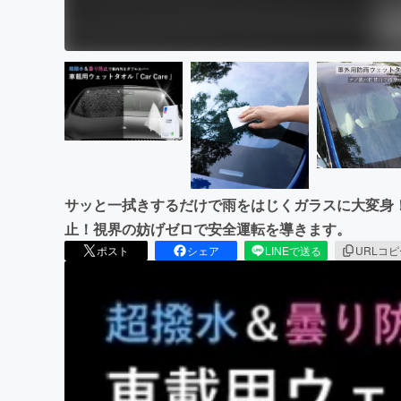
サッと一拭きするだけで雨をはじくガラスに大変身
止！視界の妨げゼロで安全運転を導きます。
ポスト
シェア
LINEで送る
URLコ