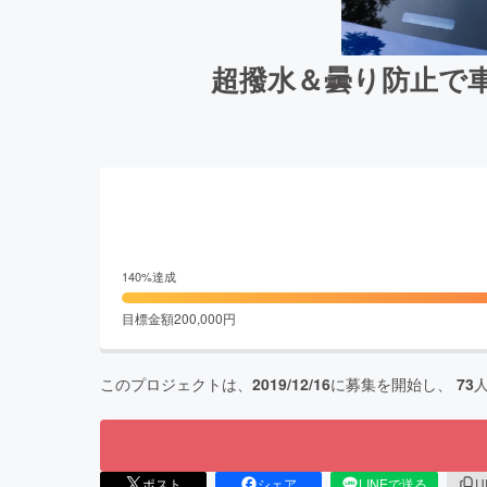
超撥水＆曇り防止で車
140
%達成
目標金額
200,000
円
このプロジェクトは、
2019/12/16
に募集を開始し、
73
ポスト
シェア
LINEで送る
U