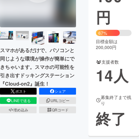
円
まちづくり・地域活性化
CAMPFIRE for Social Good
CAMPFIRE Creation
67%
CAMPFIREふるさと納税
machi-ya
コミュニティ
目標金額は
200,000円
スマホがあるだけで、パソコンと
同じような環境が操作が簡単にで
支援者数
きちゃいます。スマホの可能性を
14
人
引き出すドッキングステーション
『Cloud-on2』誕生！
ポスト
シェア
募集終了まで残
LINEで送る
URLコピー
り
埋め込み
QRコード
終了