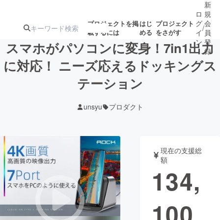
新
ロ
規
グ
会
プロジェクトを掲
はじ
プロジェクト
/
載するには
める
をさがす
イ
員
ン
登
スマホがパソコンに変身！7in1出力
録
に対応！ ニーズ応えるドッキングス
テーション
人気のプロ
注目のリ
注目の新着プロ
募集終了が近いプ
もうすぐ公開
ジェクト
ターン
ジェクト
ロジェクト
されます
unsyu
プロダクト
アート・写真
音楽
現在の支援総
テクノロジー・ガジェット
ゲーム・サ
額
134,
映像・映画
書籍・雑誌
100
ビジネス・起業
チャレンジ