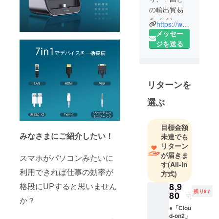
の輸出貿易
をメイン業
https://www.facebook.com/Unsyu-225446938330839/
務として、
メッセー
会社を設立
ジを送る
しました。
その後、EC
事業にも参
リターンを
入し、業務
を拡大しま
選ぶ
した。
2018年、ク
目標金額
ラウドファ
みなさまにご紹介したい！
未達でも
ンディング
リターン
事業にも参
が届きま
スマホがパソコンみたいに
入し、主に
す
(All-in
海外から斬
利用できれば仕事の効率が
方式)
新なる高品
8,9
格段にUPすると思いません
質電子製品
残り87
80
円
か？
を日本へ輸
●「Clou
入し、日本
d-on2」