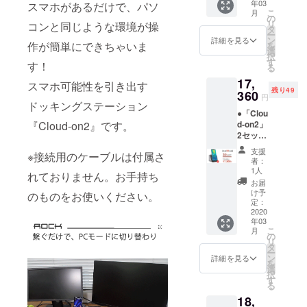
年03
明書 x1
スマホがあるだけで、パソ
送状況
こ
月
※接続用
により
の
リ
コンと同じような環境が操
のケー
遅れる
タ
ー
ブルは
可能性
ン
詳細を見る
作が簡単にできちゃいま
を
付属さ
もござ
選
択
れてお
いま
す
す！
る
りませ
す。 ※
17,
ん。お
送料込
スマホ可能性を引き出す
残り49
手持ち
360
の価格
円
のもの
ドッキングステーション
となり
●「Clou
をお使
ます。
d-on2」
『Cloud-on2』です。
いくだ
※商品の
2セット
さい。
仕様、
＜1セッ
※2020
デザイ
支援
※接続用のケーブルは付属さ
トの詳
年3月に
ンに関
者：
細＞
お届け
しまし
1人
れておりません。お手持ち
「Cloud
する予
ては一
お届
-on2」
定です
部変更
け予
のものをお使いください。
本体 x1
が、生
定：
になる
取扱説
2020
産、配
可能性
年03
明書 x1
送状況
もござ
こ
月
※接続用
により
の
いま
リ
のケー
遅れる
タ
す。ご
ー
ブルは
可能性
ン
了承く
詳細を見る
を
付属さ
もござ
選
ださ
択
れてお
いま
す
い。
る
りませ
す。 ※
18,
ん。お
送料込