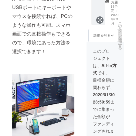
「Cloud
する予
ては一
お届
-on2」
定です
部変更
け予
USBポートにキーボードや
本体 x1
が、生
定：
になる
取扱説
2020
マウスを接続すれば、PCの
産、配
可能性
年03
明書 x1
送状況
もござ
こ
月
ような操作も可能。スマホ
※接続用
により
の
いま
リ
のケー
遅れる
タ
す。ご
ー
画面での直接操作もできる
ブルは
可能性
ン
了承く
詳細を見る
を
付属さ
もござ
選
ださ
ので、環境にあった方法を
択
れてお
いま
す
い。
る
りませ
す。 ※
このプロ
選択できます！
ん。お
送料込
ジェクト
手持ち
の価格
のもの
となり
は、
All-In方
をお使
ます。
式
です。
いくだ
※商品の
さい。
仕様、
目標金額に
※2020
デザイ
関わらず、
年3月に
ンに関
お届け
しまし
2020/01/30
する予
ては一
23:59:59
ま
定です
部変更
が、生
になる
でに集まっ
産、配
可能性
た金額が
送状況
もござ
により
いま
ファンディ
遅れる
す。ご
ングされま
可能性
了承く