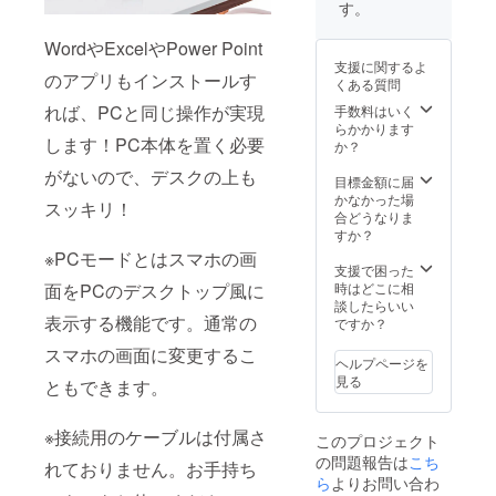
もござ
ださ
す。
いま
い。
す。 ※
WordやExcelやPower Point
送料込
支援に関するよ
の価格
のアプリもインストールす
くある質問
となり
ます。
れば、PCと同じ操作が実現
手数料はいく
※商品の
らかかります
します！PC本体を置く必要
仕様、
か？
デザイ
がないので、デスクの上も
ンに関
目標金額に届
しまし
かなかった場
スッキリ！
ては一
合どうなりま
部変更
すか？
になる
※PCモードとはスマホの画
可能性
支援で困った
もござ
面をPCのデスクトップ風に
時はどこに相
いま
談したらいい
表示する機能です。通常の
す。ご
ですか？
了承く
スマホの画面に変更するこ
ださ
ヘルプページを
い。
見る
ともできます。
※接続用のケーブルは付属さ
このプロジェクト
の問題報告は
こち
れておりません。お手持ち
ら
よりお問い合わ