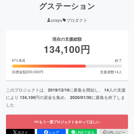
グステーション
unsyu
プロダクト
現在の支援総額
134,100
円
終了
67
%達成
目標金額
200,000
円
支援者数
14
人
このプロジェクトは、
2019/12/16
に募集を開始し、
14
人の支援
により
134,100
円の資金を集め、
2020/01/30
に募集を終了しま
した
もう一度プロジェクトをやってほしい
ポスト
シェア
LINEで送る
URLコピー