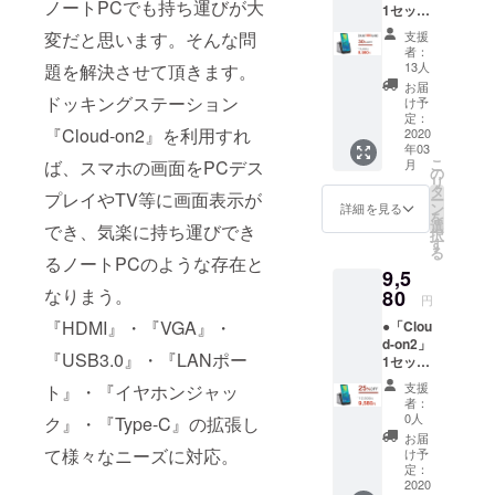
ノートPCでも持ち運びが大
1セット
のお客様に
＜1セッ
紹介する。
支援
変だと思います。そんな問
トの詳
者：
細＞
13人
題を解決させて頂きます。
「Cloud
お届
-on2」
ドッキングステーション
け予
本体 x1
定：
『Cloud-on2』を利用すれ
取扱説
2020
年03
明書 x1
こ
月
ば、スマホの画面をPCデス
※接続用
の
リ
のケー
タ
プレイやTV等に画面表示が
ー
ブルは
ン
詳細を見る
を
付属さ
選
でき、気楽に持ち運びでき
択
れてお
す
る
りませ
るノートPCのような存在と
9,5
ん。お
手持ち
なりまう。
80
円
のもの
『HDMI』・『VGA』・
●「Clou
をお使
d-on2」
いくだ
『USB3.0』・『LANポー
1セット
さい。
＜1セッ
※2020
支援
ト』・『イヤホンジャッ
トの詳
年3月に
者：
細＞
お届け
0人
ク』・『Type-C』の拡張し
「Cloud
する予
お届
-on2」
定です
て様々なニーズに対応。
け予
本体 x1
が、生
定：
取扱説
2020
産、配