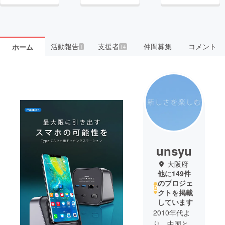
活動報告
支援者
仲間募集
コメント
ホーム
1
14
unsyu
大阪府
他に149件
のプロジェ
クトを掲載
しています
2010年代よ
り、中国と