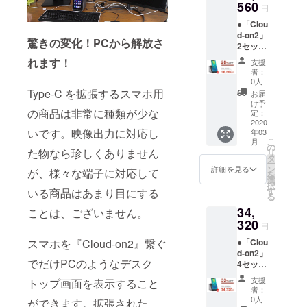
手持ち
560
の価格
円
のもの
となり
●「Clou
をお使
ます。
d-on2」
いくだ
※商品の
驚きの変化！PCから解放さ
2セット
さい。
仕様、
＜1セッ
※2020
デザイ
れます！
支援
トの詳
年3月に
ンに関
者：
細＞
お届け
しまし
0人
「Cloud
する予
Type-C を拡張するスマホ用
ては一
お届
-on2」
定です
部変更
け予
本体 x1
の商品は非常に種類が少な
が、生
定：
になる
取扱説
2020
産、配
可能性
いです。映像出力に対応し
年03
明書 x1
送状況
もござ
こ
月
※接続用
により
の
いま
た物なら珍しくありません
リ
のケー
遅れる
タ
す。ご
ー
ブルは
可能性
ン
了承く
詳細を見る
が、様々な端子に対応して
を
付属さ
もござ
選
ださ
択
れてお
いま
す
い。
いる商品はあまり目にする
る
りませ
す。 ※
34,
ん。お
ことは、ございません。
送料込
手持ち
320
の価格
円
のもの
となり
●「Clou
スマホを『Cloud-on2』繋ぐ
をお使
ます。
d-on2」
いくだ
※商品の
でだけPCのようなデスク
4セット
さい。
仕様、
＜1セッ
※2020
デザイ
支援
トップ画面を表示すること
トの詳
年3月に
ンに関
者：
細＞
お届け
しまし
0人
ができます。拡張された