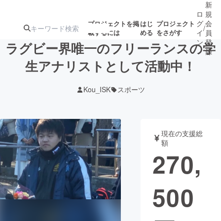
新
ロ
規
グ
会
プロジェクトを掲
はじ
プロジェクト
/
載するには
める
をさがす
イ
員
ン
登
ラグビー界唯一のフリーランスの学
録
生アナリストとして活動中！
人気のプロ
注目のリ
注目の新着プロ
募集終了が近いプ
もうすぐ公開
Kou_ISK
スポーツ
ジェクト
ターン
ジェクト
ロジェクト
されます
アート・写真
音楽
現在の支援総
額
270,
テクノロジー・ガジェット
ゲーム・サ
500
映像・映画
書籍・雑誌
ビジネス・起業
チャレンジ