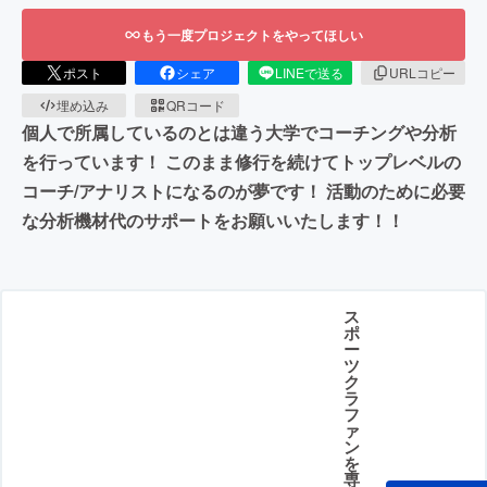
もう一度プロジェクトをやってほしい
ポスト
シェア
LINEで送る
URLコピー
埋め込み
QRコード
個人で所属しているのとは違う大学でコーチングや分析
を行っています！ このまま修行を続けてトップレベルの
コーチ/アナリストになるのが夢です！ 活動のために必要
な分析機材代のサポートをお願いいたします！！
ス
ポ
ー
ツ
ク
ラ
フ
ァ
ン
を
専