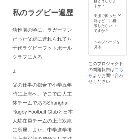
合どうなりま
すか？
私のラグビー遍歴
支援で困った
時はどこに相
談したらいい
幼稚園の頃に、ラガーマン
ですか？
だった父親に連れられて八
ヘルプページを
見る
千代ラグビーフットボール
クラブに入る
このプロジェクト
の問題報告は
こち
↓
ら
よりお問い合わ
せください
父の仕事の都合で小学五年
時に上海へ。そこで白人主
体チームであるShanghai
Rugby Football Clubと日本
人駐在員チームの上海双龍
に所属。また、中学進学後
は上海双龍の弟分として結