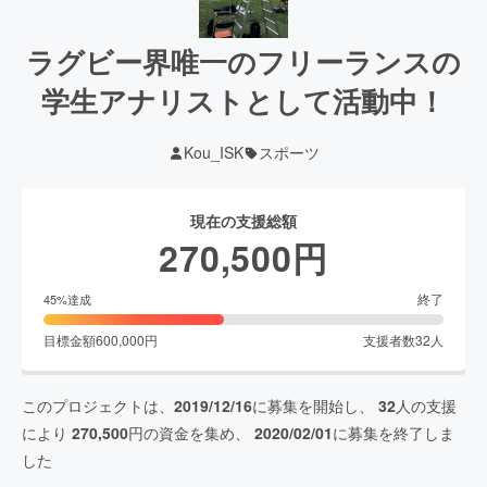
ラグビー界唯一のフリーランスの
学生アナリストとして活動中！
Kou_ISK
スポーツ
現在の支援総額
270,500
円
終了
45
%達成
目標金額
600,000
円
支援者数
32
人
このプロジェクトは、
2019/12/16
に募集を開始し、
32
人の支援
により
270,500
円の資金を集め、
2020/02/01
に募集を終了しま
した