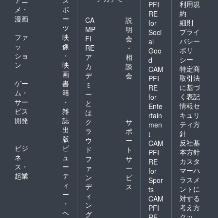
利用規
PFI
メ・
ポ
約
RE
漫画
ー
CA
説
細則
for
ツ
MP
明
プライ
Soci
ファ
映
FI
会
バシー
al
ッ
像
RE
・
ポリ
Goo
ショ
・
ア
相
シー
d
ン
映
カ
談
特定商
CAM
画
デ
会
取引法
PFI
ゲー
書
ミ
に基づ
RE
ム・
籍
ー
く表記
for
サー
・
と
情報セ
Ente
ビス
雑
は
キュリ
rtain
開発
誌
ク
サ
ティ方
men
出
ラ
ポ
針
t
版
ウ
ー
反社基
CAM
ビジ
ビ
ド
ト
本方針
PFI
ネ
ュ
フ
サ
カスタ
RE
ス・
ー
ァ
ー
マーハ
for
起業
テ
ン
ビ
ラスメ
Spor
ィ
デ
ス
ントに
ts
ー
ィ
対する
CAM
・
ン
考え方
PFI
ヘ
グ
クッ
RE