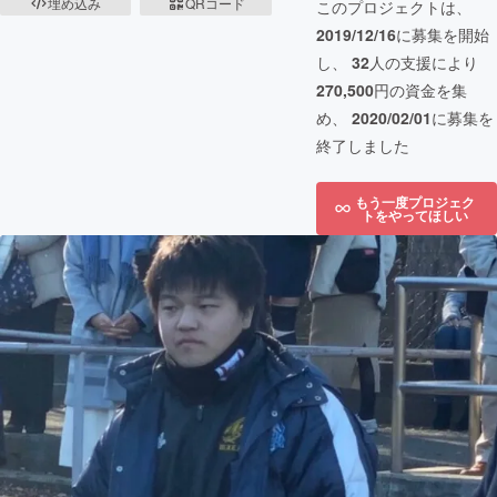
埋め込み
QRコード
このプロジェクトは、
2019/12/16
に募集を開始
し、
32
人の支援により
270,500
円の資金を集
め、
2020/02/01
に募集を
終了しました
もう一度プロジェク
トをやってほしい