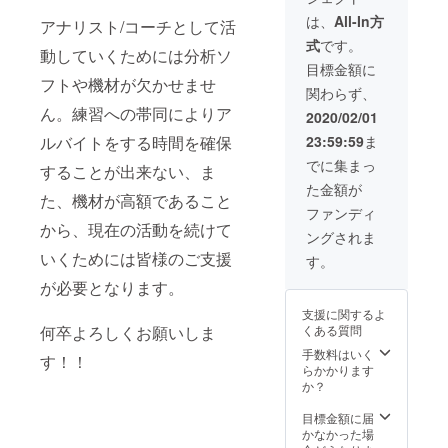
設定しておりま
す。 私が2024年
は、
All-In方
アナリスト/コーチとして活
12月まで学んだ
式
です。
こと全てを共有
動していくためには分析ソ
させて頂きたい
目標金額に
フトや機材が欠かせませ
と思いますの
関わらず、
で、リターンの
ん。練習への帯同によりア
お届け予定が先
2020/02/01
になってしまう
ルバイトをする時間を確保
23:59:59
ま
こと、ご理解く
ださい。 開催地
でに集まっ
することが出来ない、ま
に関しまして
た金額が
は、東京を予定
た、機材が高額であること
しております。
ファンディ
から、現在の活動を続けて
ご了承くださ
ングされま
い。(交通費、宿
いくためには皆様のご支援
泊費は負担致し
す。
ませんが、イベ
が必要となります。
ント開催費用は
私が負担します)
支援に関するよ
何卒よろしくお願いしま
くある質問
手数料はいく
す！！
らかかります
か？
目標金額に届
かなかった場