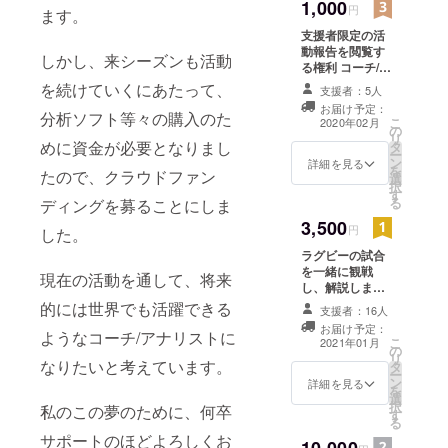
1,000
円
ます。
支援者限定の活
動報告を閲覧す
しかし、来シーズンも活動
る権利 コーチ/ア
ナリストとして
を続けていくにあたって、
支援者：5人
活動する僕のラ
お届け予定：
グビー関連の活
分析ソフト等々の購入のた
こ
2020年02月
の
動を紹介してい
リ
めに資金が必要となりまし
タ
きます。
ー
ン
詳細を見る
を
たので、クラウドファン
選
択
す
る
ディングを募ることにしま
3,500
円
した。
ラグビーの試合
を一緒に観戦
現在の活動を通して、将来
し、解説しま
す！ 複数人い
的には世界でも活躍できる
支援者：16人
らっしゃる場合
お届け予定：
ようなコーチ/アナリストに
は同日に4名まで
こ
2021年01月
の
対応する可能性
リ
なりたいと考えています。
タ
がございます。
ー
ン
ご了承くださ
詳細を見る
を
選
い。 2021年1月
択
私のこの夢のために、何卒
す
までに開催され
る
る試合に同行さ
サポートのほどよろしくお
せていただきま