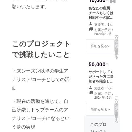
10,000
円
す。 (首都圏開催
願いいたします。
あなたの所属
での試合に対
チームもしくは
応。交通費、宿
対戦相手の試合
泊費は負担致し
を1ゲーム分析し
ません。)
支援者：9人
ます！ 2020年
お届け予定：
12月まで随時受
こ
2020年12月
の
け付けておりま
リ
タ
このプロジェクト
す！ 映像を共有
ー
ン
してくだされば
詳細を見る
を
選
リモートで行い
で挑戦したいこと
択
す
ますので、直接
る
お会いする必要
50,000
性はございませ
円
ん。 おあいする
・来シーズン以降の学生ア
サポートしてく
場合には交通
ださった方に参
ナリスト/コーチとしての活
費、宿泊費は負
加者を限定し
担致しません。
た、ラグビーの
動
支援者：2人
戦略戦術、分析
お届け予定：
手法に関する勉
こ
2024年12月
の
強会を開催いた
・現在の活動を通じて、自
リ
タ
します。 勉強会
ー
己研鑽しトップチームのア
ン
の価値、すなわ
詳細を見る
を
選
ち私の価値を最
択
ナリスト/コーチになるとい
す
大限に高めるた
る
めに、予定日は
このプロ
う夢の実現
限度ギリギリに
ジェクト