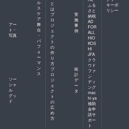
ル
と
キーポ
ふる
ス
は
リシー
さと
ケ
プ
実
納税
ア
ロ
施
AD
アー
舞
ジ
事
FOR
ト・
台
ェ
例
ALL
写真
・
ク
HIO
パ
ト
KOS
フ
の
HI
ォ
作
JFA
ー
り
クラ
マ
方
ウド
ン
プ
統
ファ
ス
ロ
計
ン
ソー
ジ
デ
ディ
シャ
ェ
ー
ング
ル
ク
タ
mac
グッ
ト
hi-ya
ド
の
補助
広
金申
め
請サ
方
ポー
ト