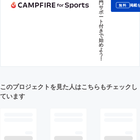
門
掲載
無料
サ
ポ
ー
ト
付
き
で
始
め
よ
う
！
このプロジェクトを見た人はこちらもチェックし
ています