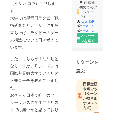
東京都
（イサカ コウ）と申しま
初めてのプ
す。
ロジェクト
です
大学では早稲田ラグビー戦
Kou_ISK
術研究会というサークルを
https://note.com/kou_isk
https://www.wsdrss.com
立ち上げ、ラグビーのゲー
メッセー
ム構造について日々考えて
ジを送る
います。
また、こちらが主な活動と
リターンを
なりますが、昨シーズンは
選ぶ
国際基督教大学でアナリス
ト兼コーチを務めていまし
目標金額
た。
未達でも
リターン
おそらく日本で唯一のフ
が届きま
リーランスの学生アナリス
す
(All-in
方式)
トでは無いかと思っており