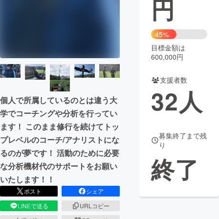
円
まちづくり・地域活性化
45%
目標金額は
CAMPFIRE for Social Good
CAMPFIRE Creation
600,000円
CAMPFIREふるさと納税
machi-ya
コミュニティ
支援者数
32
人
個人で所属しているのとは違う大
学でコーチングや分析を行ってい
ます！ このまま修行を続けてトッ
募集終了まで残
プレベルのコーチ/アナリストにな
り
るのが夢です！ 活動のために必要
終了
な分析機材代のサポートをお願い
いたします！！
ポスト
シェア
LINEで送る
URLコピー