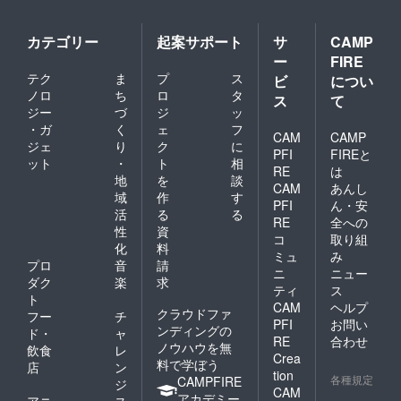
カテゴリー
起案サポート
サ
CAMP
ー
FIRE
テク
ま
プ
ス
ビ
につい
ノロ
ち
ロ
タ
ス
て
ジー
づ
ジ
ッ
・ガ
く
ェ
フ
CAM
CAMP
ジェ
り
ク
に
PFI
FIREと
ット
・
ト
相
RE
は
地
を
談
CAM
あんし
域
作
す
PFI
ん・安
活
る
る
RE
全への
性
資
コ
取り組
化
料
ミュ
み
プロ
音
請
ニ
ニュー
ダク
楽
求
ティ
ス
ト
CAM
ヘルプ
クラウドファ
フー
チ
PFI
お問い
ンディングの
ド・
ャ
RE
合わせ
ノウハウを無
飲食
レ
Crea
料で学ぼう
店
ン
tion
各種規定
CAMPFIRE
ジ
CAM
アカデミー
アニ
ス