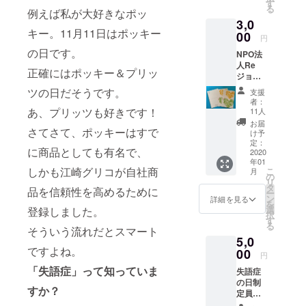
支援者
す
る
例えば私が大好きなポッ
の為の
3,0
ハンド
キー。11月11日はポッキー
ブック
00
円
～に、
の日です。
NPO法
お礼文
人Re
（サン
正確にはポッキー＆プリッ
ジョブ
キュー
大阪の
レ
ツの日だそうです。
支援
オリジ
ター）
者：
ナルポ
を添え
あ、プリッツも好きです！
11人
スト
て送り
お届
さてさて、ポッキーはすで
カード
ます。
け予
３枚
発送
定：
に商品としても有名で、
セット
2020
は、ク
年01
発送は
ラウド
しかも江崎グリコが自社商
こ
月
クラウ
ファン
の
リ
ドファ
ディン
タ
品を信頼性を高めるために
ー
ンディ
グ終了
ン
詳細を見る
を
ング終
後とな
選
登録しました。
択
了後と
りま
す
る
なりま
そういう流れだとスマート
す。な
5,0
す。
お、こ
ですよね。
00
のクラ
円
ウド
「失語症」って知っていま
失語症
ファン
の日制
ディン
すか？
定員会
グで
のサイ