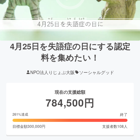
4月25日を失語症の日にする認定
料を集めたい！
NPO法人りじょぶ大阪
ソーシャルグッド
現在の支援総額
784,500
円
終了
261
%達成
目標金額
300,000
円
支援者数
108
人