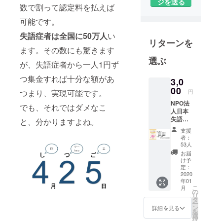
る団体「り
ジを送る
数で割って認定料を払えば
じょぶ大
可能です。
阪」です。
失語症者は全国に50万人
い
リターンを
ます。その数にも驚きます
選ぶ
が、失語症者から一人1円ず
つ集金すれば十分な額があ
3,0
00
つまり、実現可能です。
円
NPO法
でも、それではダメなこ
人日本
失語症
と、分かりますよね。
協議会
支援
の失語
者：
症に関
53人
する出
お届
版物よ
け予
り『大
定：
人の失
2020
年01
語症と
こ
月
子ども
の
リ
の失語
タ
ー
症』～
ン
詳細を見る
を
家族と
選
択