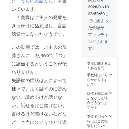
グ「
うちの失語くん
」を書
ンフ
いて相
もでき
ナーに
するの
レット
談させ
ます。
2020/01/10
ついて
も、ク
いています。
に支援
ていた
また、
は、
ラウド
23:59:59
ま
してく
だく場
お名前
メール
＊奥様はご主人の発症を
ファン
ださっ
合もご
がこの
でに集まっ
で受け
ディン
た旨を
ざいま
活動の
きっかけに猛勉強し、言語
取りま
グ終了
た金額が
載せ、
す。 掲
理念に
す。 掲
後にな
お名前
聴覚士になったそうです。
載され
合わな
ファンディ
載され
りま
を掲載
るサイ
いよう
るサイ
す。こ
ングされま
しま
トアド
な場
トアド
のリ
この動画では、ご主人の加
す。 お
レス
合、掲
す。
レス
ターン
申し込
https://
載方法
https://
の場合
藤さんに、2がtwoで「つ」
み時、
peraich
につい
peraich
は2020
備考欄
i.com/la
て相談
i.com/la
年2月以
に該当するということが伝
支援に関するよ
に掲載
nding_p
させて
nding_p
降で
くある質問
可能な
ages/vi
いただ
わりません。
ages/vi
す。
お名前
ew/425
手数料はいく
く場合
ew/425
SOLD
を記入
なお、
失語症の症状は人によって
らかかります
もござ
https://r
OUTし
してく
備考欄
か？
いま
e-job-
ている
様々で、よく話すのに読め
ださ
につい
す。 バ
osaka.o
方のリ
い。 な
てこち
目標金額に届
ナーに
rg/ な
ターン
ない、読めるけど話せな
お、掲
らが拝
かなかった場
ついて
お、備
と掲載
載する
見でき
合どうなりま
は、
考欄に
期間が
い、話せるけど書けない、
ことを
るのが
すか？
メール
ついて
異なり
辞退す
クラウ
で受け
こちら
書けるけど聞けないなどな
ます。
ること
ドファ
支援で困った
取りま
が拝見
もでき
ンディ
時はどこに相
ど、本当にひとりひとり違
す。 掲
できる
ます。
ング終
談したらいい
載され
のがク