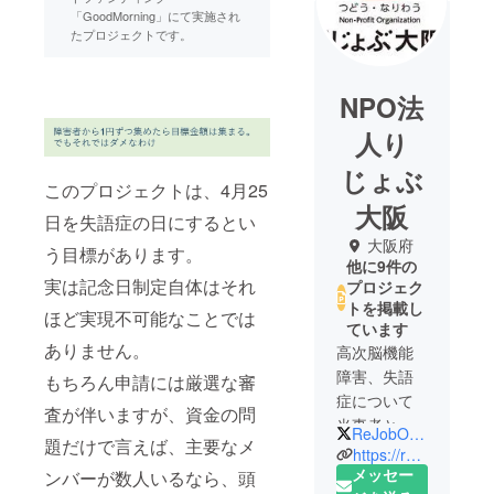
「GoodMorning」にて実施され
たプロジェクトです。
NPO法
人り
じょぶ
このプロジェクトは、4月25
大阪
日を失語症の日にするとい
大阪府
う目標があります。
他に9件の
実は記念日制定自体はそれ
プロジェク
トを掲載し
ほど実現不可能なことでは
ています
ありません。
高次脳機能
障害、失語
もちろん申請には厳選な審
症について
査が伴いますが、資金の問
当事者とと
ReJobOsaka
題だけで言えば、主要なメ
もに啓発活
https://rejob-workers.com/
動をしてい
メッセー
ンバーが数人いるなら、頭