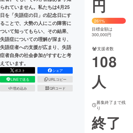
円
られていません。私たちは4月25
まちづくり・地域活性化
日を「失語症の日」の記念日にす
261%
ることで、大勢の人にこの障害に
目標金額は
CAMPFIRE for Social Good
CAMPFIRE Creation
ついて知ってもらい、その結果、
300,000円
CAMPFIREふるさと納税
machi-ya
コミュニティ
失語症についての理解が深まり、
失語症者への支援が広まり、失語
支援者数
108
症者自身の社会参加がすすむと考
えています。
ポスト
シェア
人
LINEで送る
URLコピー
埋め込み
QRコード
募集終了まで残
り
終了