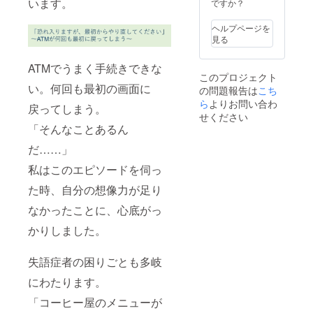
また、
います。
了後に
ですか？
るサイ
ラウド
お名前
なりま
トアド
ファン
がこの
すの
レス
ディン
ヘルプページを
活動の
で、サ
https://
グ終了
見る
理念に
イトに
peraich
後にな
合わな
お名前
i.com/la
ります
ATMでうまく手続きできな
いよう
を掲載
nding_p
ので、
このプロジェクト
な場
するの
ages/vi
サイト
い。何回も最初の画面に
の問題報告は
こち
合、掲
も、ク
ew/425
にお名
載方法
ら
よりお問い合わ
ラウド
https://r
前やバ
戻ってしまう。
につい
ファン
e-job-
せください
ナーを
て相談
ディン
osaka.o
「そんなことあるん
掲載す
させて
グ終了
rg/ な
るの
いただ
だ……」
後にな
お、備
も、ク
く場合
りま
考欄に
ラウド
私はこのエピソードを伺っ
もござ
す。
ついて
ファン
いま
こちら
ディン
た時、自分の想像力が足り
す。 掲
が拝見
グ終了
載され
できる
後にな
なかったことに、心底がっ
るサイ
のがク
りま
トアド
ラウド
かりしました。
す。
レス
ファン
https://
ディン
peraich
失語症者の困りごとも多岐
グ終了
i.com/la
後にな
にわたります。
nding_p
ります
ages/vi
ので、
「コーヒー屋のメニューが
ew/425
サイト