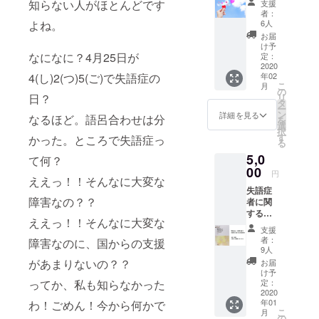
は、支
知らない人がほとんどです
支援
トにお
援を兼
者：
名前掲
よね。
ねたリ
6人
載（2月
ターン
お届
開始）
になり
け予
サイト
なになに？4月25日が
定：
ますの
に支援
2020
で、当
4(し)2(つ)5(ご)で失語症の
年02
してく
協議会
こ
月
ださっ
の
で販売
日？
リ
た旨を
タ
されて
ー
載せ、
ン
いる物
詳細を見る
なるほど。語呂合わせは分
を
お名前
選
より高
択
を掲載
す
くなり
かった。ところで失語症っ
る
しま
ますこ
5,0
す。 お
て何？
とをご
申し込
00
了承の
円
ええっ！！そんなに大変な
み時、
上、支
失語症
備考欄
援をお
障害なの？？
者に関
に掲載
願いい
する出
可能な
たしま
ええっ！！そんなに大変な
版物よ
お名前
す。 本
支援
り
を記入
の情報
者：
障害なのに、国からの支援
『「話
してく
9人
編集：
せな
ださ
があまりないの？？
鈴木勉
お届
い」と
い。 な
け予
著：有
言える
ってか、私も知らなかった
お、掲
定：
賀恵
まで―
2020
載する
子、佐
年01
わ！ごめん！今から何かで
言語聴
ことを
藤ゆう
こ
月
覚士を
辞退す
の