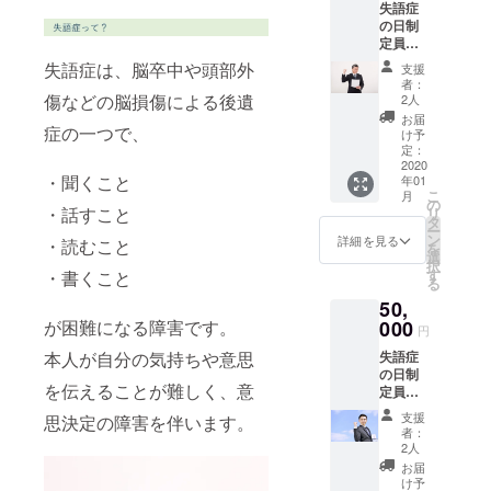
noshup
失語症
ページ
グで
nding_p
pan
の日制
と、失
は、支
ages/vi
定員会
語症の
援を兼
ew/425
のサイ
日記念
ねたリ
失語症は、脳卒中や頭部外
なお、
支援
トと
イベン
ターン
備考欄
者：
NPO法
ト実施
傷などの脳損傷による後遺
になり
2人
につい
人Re
の際に
ますの
てこち
お届
症の一つで、
ジョブ
配布さ
で、一
け予
らが拝
大阪の
れるパ
定：
般に販
見でき
サイト
2020
ンフ
売され
るのが
・聞くこと
年01
にバ
レット
ている
クラウ
こ
月
ナーを
に支援
の
物より
ドファ
・話すこと
リ
掲載、
してく
タ
高くな
ンディ
ー
失語症
ださっ
ン
ります
詳細を見る
ング終
・読むこと
を
の日記
た旨を
選
ことを
了後に
択
念イベ
載せ、
す
・書くこと
ご了承
なりま
る
ントパ
お名前
の上、
すの
50,
ンフ
を掲載
支援を
で、サ
レット
が困難になる障害です。
000
しま
お願い
イトに
円
にお名
す。 お
いたし
お名前
本人が自分の気持ちや意思
失語症
前掲載
申し込
ます。
を掲載
の日制
上記2か
み時、
本の情
するの
を伝えることが難しく、意
定員会
所のサ
備考欄
報 著
も、ク
のサイ
イトに
に掲載
者：関
ラウド
支援
思決定の障害を伴います。
トと
バナー
可能な
啓子 出
者：
ファン
NPO法
を掲載
お名前
2人
版社: 医
ディン
人Re
し、リ
を記入
学書院
お届
グ終了
ジョブ
ンクを
してく
け予
(2013/3/
後にな