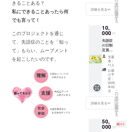
子、鈴
リ
きることある？
襲った
ること
タ
木和
ー
高次脳
もでき
ン
詳細を見る
子、相
私にできることあったら何
を
機能障
ます。
選
馬肖
択
害』関
また、
す
でも言って！
美、津
る
啓子
お名前
村恒
10,
(著)に、
がこの
平、廣
お礼文
000
活動の
このプロジェクトを通じ
瀬綾奈
円
（サン
理念に
発行
失語症
て、失語症のことを「知っ
キュー
合わな
者：八
の日制
レ
いよう
島三
て」もらい、ムーブメント
定員会
ター）
な場
男
のホー
を添え
合、掲
NPO法
支援
を起こしたいのです。
ムペー
て送り
載方法
者：
人日本
ジと、
ます。
につい
11人
失語症
失語症
発送
て相談
お届
協議会
の日記
は、ク
させて
け予
本の内
念イベ
ラウド
定：
いただ
容など
ントパ
2020
ファン
く場合
の詳細
年02
ンフ
ディン
もござ
はこち
こ
月
レット
グ終了
の
いま
らで
リ
にお名
後とな
タ
す。 掲
す。
ー
前掲載
りま
ン
載され
詳細を見る
http://w
を
（ホー
す。な
選
るサイ
ww.japc
択
ムペー
お、こ
す
トアド
.info/jap
る
ジ掲載
のクラ
レス
c_6.ht
50,
は2月以
ウド
https://
m#kyo
残り1
降）
000
ファン
peraich
円
ugikasi
ホーム
ディン
i.com/la