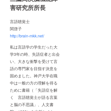
害研究所所長
言語聴覚士
関啓子
http://brain-mkk.net/
私は言語学の学生だった大
学3年の時、失語症者と出会
い、大きな衝撃を受けて言
語の専門家を目指す決意を
固めました。神戸大学在職
中は一般の方の理解を得る
ために書籍（「失語症を解
く 言語聴覚士が語る言葉
と脳の不思議」、人文書