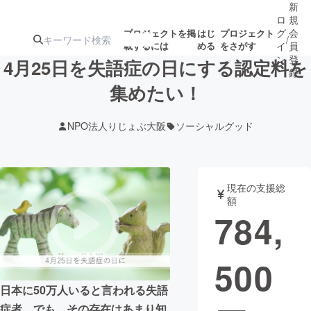
新
ロ
規
グ
会
プロジェクトを掲
はじ
プロジェクト
/
載するには
める
をさがす
イ
員
ン
登
4月25日を失語症の日にする認定料を
録
集めたい！
人気のプロ
注目のリ
注目の新着プロ
募集終了が近いプ
もうすぐ公開
NPO法人りじょぶ大阪
ソーシャルグッド
ジェクト
ターン
ジェクト
ロジェクト
されます
アート・写真
音楽
現在の支援総
額
784,
テクノロジー・ガジェット
ゲーム・サ
500
映像・映画
書籍・雑誌
日本に50万人いると言われる失語
ビジネス・起業
チャレンジ
症者。でも、その存在はあまり知