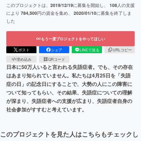
このプロジェクトは、
2019/12/19
に募集を開始し、
108
人の支援
により
784,500
円の資金を集め、
2020/01/10
に募集を終了しま
した
もう一度プロジェクトをやってほしい
ポスト
シェア
LINEで送る
URLコピー
埋め込み
QRコード
日本に50万人いると言われる失語症者。でも、その存在
はあまり知られていません。私たちは4月25日を「失語
症の日」の記念日にすることで、大勢の人にこの障害に
ついて知ってもらい、その結果、失語症についての理解
が深まり、失語症者への支援が広まり、失語症者自身の
社会参加がすすむと考えています。
このプロジェクトを見た人はこちらもチェックし