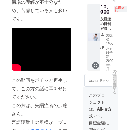
お申し
職場の理解が不十分なた
配布さ
してく
るサイ
10,
込み
れるパ
ださ
トアド
在庫な
め、苦慮している人も多い
時、備
000
ンフ
し
い。 な
レス
円
考欄に
レット
お、掲
https://
です。
失語症
掲載可
に支援
載する
peraich
の日制
能なお
してく
ことを
i.com/la
定員会
名前を
ださっ
辞退す
nding_p
のホー
記入し
た旨を
ること
ages/vi
支援
ムペー
てくだ
載せ、
もでき
者：
ew/425
ジと、
さい。
お名前
10人
ます。
なお、
失語症
なお、
を掲載
また、
お届
備考欄
の日記
掲載す
しま
け予
お名前
につい
念イベ
ること
定：
す。 お
がこの
てこち
ントパ
2020
を辞退
申し込
活動の
らが拝
年01
ンフ
するこ
み時、
理念に
見でき
こ
月
レット
ともで
の
備考欄
合わな
るのが
リ
にお名
きま
タ
に掲載
いよう
クラウ
ー
この動画をポチッと再生し
前掲載
す。 ま
ン
可能な
詳細を見る
な場
ドファ
を
ホーム
た、お
選
お名前
合、掲
ンディ
択
て、この方の話に耳を傾け
ページ
名前が
す
を記入
載方法
ング終
る
と、失
この活
してく
このプロ
につい
了後に
てください。
語症の
動の理
ださ
て相談
なりま
ジェクト
日記念
念に合
い。 な
させて
この方は、失語症者の加藤
すの
イベン
わない
お、掲
は、
All-In方
いただ
で、お
ト実施
ような
さん。
載する
く場合
名前を
式
です。
の際に
場合、
ことを
もござ
ホーム
配布さ
言語聴覚士の奥様が、ブロ
掲載方
辞退す
目標金額に
いま
ページ
れるパ
法につ
ること
す。 バ
に掲載
関わらず、