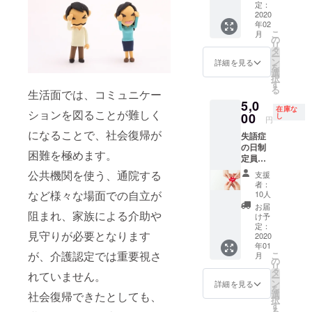
大阪の
貼りま
定：
ださ
1) 本の
りま
サイト
2020
す。 ま
い。 な
内容な
す。こ
年02
にバ
た、失
お、掲
どの詳
のリ
こ
月
ナーを
語症の
の
載する
細はこ
ターン
リ
掲載、
日記念
タ
ことを
ちらで
の場合
ー
失語症
イベン
ン
辞退す
詳細を見る
す。
は2020
を
の日記
ト実施
選
ること
https://
年2月以
択
念イベ
の際に
す
もでき
www.ig
降で
る
生活面では、コミュニケー
ントパ
配布さ
ます。
aku-
す。
5,0
ンフ
れるパ
また、
shoin.c
SOLD
在庫な
ションを図ることが難しく
レット
00
ンフ
し
お名前
o.jp/boo
円
OUTし
にお名
レット
がこの
kDetail.
ている
になることで、社会復帰が
失語症
前掲載
に支援
活動の
do?
方のリ
の日制
上記2か
してく
理念に
book=8
困難を極めます。
ターン
定員会
所のサ
ださっ
合わな
1958
と掲載
のサイ
イトに
た旨を
公共機関を使う、通院する
いよう
支援
期間が
トにお
バナー
載せ、
な場
者：
異なり
名前掲
を掲載
など様々な場面での自立が
お名前
10人
合、掲
ます。
載 サイ
し、リ
を掲載
載方法
お届
阻まれ、家族による介助や
トに支
ンクを
しま
け予
につい
援して
貼りま
定：
す。 お
て相談
見守りが必要となります
くだ
2020
す。 ま
申し込
させて
年01
さった
た、失
み時、
いただ
が、介護認定では重要視さ
こ
月
旨を載
語症の
の
備考欄
く場合
リ
せ、お
日記念
タ
に掲載
もござ
れていません。
ー
名前を
イベン
ン
可能な
詳細を見る
いま
を
掲載し
ト実施
選
社会復帰できたとしても、
お名前
す。 掲
択
ます。
の際に
す
を記入
載され
る