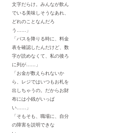
なお、
にお名
文字だらけ。みんなが飲ん
備考欄
前やバ
につい
ナーを
でいる美味しそうなあれ、
てこち
掲載す
らが拝
どれのことなんだろ
るの
見でき
も、ク
るのが
う……」
ラウド
クラウ
ファン
「バスを降りる時に、料金
ドファ
ディン
ンディ
グ終了
表を確認したんだけど、数
ング終
後にな
了後に
りま
字が読めなくて、私の後ろ
なりま
す。こ
すの
のリ
に列が……」
で、お
ターン
名前を
「お金が数えられないか
の場合
ホーム
は2020
ら、レジではいつもお札を
ページ
年2月以
に掲載
降で
出しちゃうの。だからお財
するの
す。ほ
も、ク
かに1月
布には小銭がいっぱ
ラウド
以降の
ファン
ものも
い……」
ディン
あるの
グ終了
「そもそも、職場に、自分
でご注
後にな
意くだ
の障害を説明できな
りま
さい。
す。