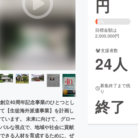
円
まちづくり・地域活性化
6%
目標金額は
CAMPFIRE for Social Good
CAMPFIRE Creation
2,000,000円
CAMPFIREふるさと納税
machi-ya
コミュニティ
支援者数
24
人
募集終了まで残
り
終了
創立40周年記念事業のひとつとし
て【生徒海外派遣事業】を計画し
ています。 未来に向けて、グロー
バルな視点で、地域や社会に貢献
できる人材を育成するために、ぜ