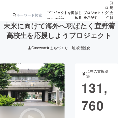
新
ロ
規
グ
会
プロジェクトを掲
はじ
プロジェクト
/
載するには
める
をさがす
イ
員
ン
登
未来に向けて海外へ羽ばたく宜野湾
録
高校生を応援しようプロジェクト
人気のプロ
注目のリ
注目の新着プロ
募集終了が近いプ
もうすぐ公開
Ginowan
まちづくり・地域活性化
ジェクト
ターン
ジェクト
ロジェクト
されます
アート・写真
音楽
現在の支援総
額
131,
テクノロジー・ガジェット
ゲーム・サ
760
映像・映画
書籍・雑誌
ビジネス・起業
チャレンジ