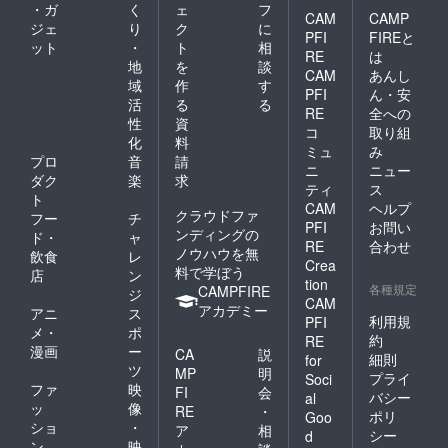
・ガ
く
ェ
フ
CAM
CAMP
ジェ
り
ク
に
PFI
FIREと
ット
・
ト
相
RE
は
地
を
談
CAM
あんし
域
作
す
PFI
ん・安
活
る
る
RE
全への
性
資
コ
取り組
化
料
ミュ
み
プロ
音
請
ニ
ニュー
ダク
楽
求
ティ
ス
ト
CAM
ヘルプ
クラウドファ
フー
チ
PFI
お問い
ンディングの
ド・
ャ
RE
合わせ
ノウハウを無
飲食
レ
Crea
料で学ぼう
店
ン
tion
各種規定
CAMPFIRE
ジ
CAM
アカデミー
アニ
ス
利用規
PFI
メ・
ポ
約
RE
漫画
ー
CA
説
細則
for
ツ
MP
明
プライ
Soci
ファ
映
FI
会
バシー
al
ッ
像
RE
・
ポリ
Goo
ショ
・
ア
相
シー
d
ン
映