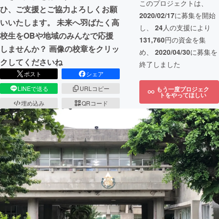
このプロジェクトは、
ひ、ご支援とご協力よろしくお願
2020/02/17
に募集を開始
いいたします。 未来へ羽ばたく高
し、
24
人の支援により
校生をOBや地域のみんなで応援
131,760
円の資金を集
しませんか？ 画像の校章をクリッ
め、
2020/04/30
に募集を
クしてくださいね
終了しました
ポスト
シェア
LINEで送る
URLコピー
もう一度プロジェク
トをやってほしい
埋め込み
QRコード