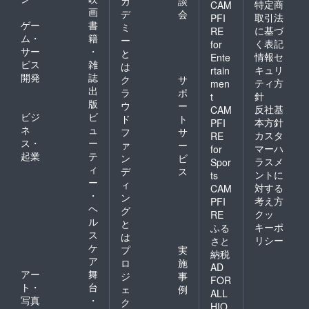
カ
談
特定商
CAM
画
デ
会
取引法
PFI
ゲー
書
ミ
に基づ
RE
ム・
籍
ー
く表記
for
サー
・
と
情報セ
Ente
ビス
雑
は
キュリ
rtain
開発
誌
ク
サ
ティ方
men
出
ラ
ポ
針
t
版
ウ
ー
反社基
CAM
ビジ
ビ
ド
ト
本方針
PFI
ネ
ュ
フ
サ
カスタ
RE
ス・
ー
ァ
ー
マーハ
for
起業
テ
ン
ビ
ラスメ
Spor
ィ
デ
ス
ントに
ts
ー
ィ
対する
CAM
・
ン
考え方
PFI
ヘ
グ
クッ
RE
ル
と
キーポ
ふる
ス
は
リシー
さと
ケ
プ
実
納税
ア
ロ
施
AD
アー
舞
ジ
事
FOR
ト・
台
ェ
例
ALL
写真
・
ク
HIO