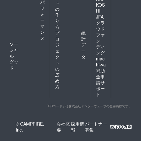
パ
ト
KOS
フ
の
HI
ォ
作
JFA
ー
り
クラ
マ
方
ウド
ン
プ
統
ファ
ス
ロ
計
ン
ソー
ジ
デ
ディ
シャ
ェ
ー
ング
ル
ク
タ
mac
グッ
ト
hi-ya
ド
の
補助
広
金申
め
請サ
方
ポー
ト
「QRコード」は株式会社デンソーウェーブの登録商標です。
© CAMPFIRE,
会社概
採用情
パートナー
Inc.
要
報
募集