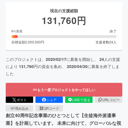
現在の支援総額
131,760
円
終了
6
%達成
目標金額
2,000,000
円
支援者数
24
人
このプロジェクトは、
2020/02/17
に募集を開始し、
24
人の支援
により
131,760
円の資金を集め、
2020/04/30
に募集を終了しま
した
もう一度プロジェクトをやってほしい
ポスト
シェア
LINEで送る
URLコピー
埋め込み
QRコード
創立40周年記念事業のひとつとして【生徒海外派遣事
業】を計画しています。 未来に向けて、グローバルな視