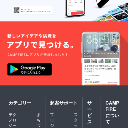
カテゴリー
起案サポート
サ
CAMP
ー
FIRE
テク
ま
プ
ス
ビ
につい
ノロ
ち
ロ
タ
ス
て
ジー
づ
ジ
ッ