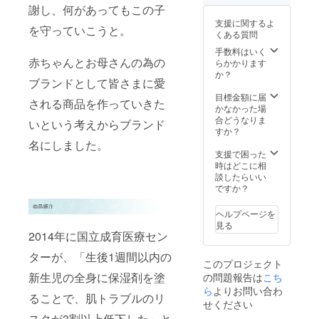
謝し、何があってもこの子
支援に関するよ
を守っていこうと。
くある質問
手数料はいく
赤ちゃんとお母さんの為の
らかかります
か？
ブランドとして皆さまに愛
目標金額に届
される商品を作っていきた
かなかった場
合どうなりま
いという考えからブランド
すか？
名にしました。
支援で困った
時はどこに相
談したらいい
ですか？
ヘルプページを
見る
2014年に国立成育医療セン
ターが、「生後1週間以内の
このプロジェクト
新生児の全身に保湿剤を塗
の問題報告は
こち
ら
よりお問い合わ
ることで、肌トラブルのリ
せください
スクが3割以上低下した」と