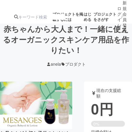
新
ロ
規
グ
会
プロジェクトを掲
はじ
プロジェクト
/
載するには
める
をさがす
イ
員
ン
登
赤ちゃんから大人まで！一緒に使え
録
るオーガニックスキンケア用品を作
りたい！
人気のプロ
注目のリ
注目の新着プロ
募集終了が近いプ
もうすぐ公開
ジェクト
ターン
ジェクト
ロジェクト
されます
anela
プロダクト
アート・写真
音楽
現在の支援総
テクノロジー・ガジェット
ゲーム・サ
額
0
円
映像・映画
書籍・雑誌
0%
ビジネス・起業
チャレンジ
目標金額は