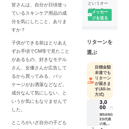
というオー
皆さんは、自分が日頃使っ
ガニックの
メッセー
ているスキンケア用品の成
化粧品を扱
ジを送る
分を気にしたこと、ありま
うブランド
を立ち上げ
すか？
ました。0歳
リターンを
と2歳の女の
子供ができる前はとりあえ
子を育てる
ずお手頃でCM等で見たこと
選ぶ
新米母で
があるもの、好きなモデル
す。初めて
のプロジェ
目標金額
さん、女優さんが広告して
未達でも
クトです。
るから買ってみる、パッ
リターン
子供が生ま
が届きま
ケージがお洒落などなど。
れてから、
す
(All-in
肌につける
成分なんて気にしない、と
方式)
もの、口に
いうか気にもなりませんで
3,0
入れるもの
00
円
した。
にこだわり
MSANG
を持つよう
ES代表
ところがいざ自分の子ども
になりまし
の私か
ら心を