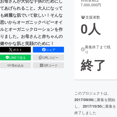
お母さんが大切な子供のためにし
7,000,000円
てあげられること。大人になって
まちづくり・地域活性化
も綺麗な肌でいて欲しい！そんな
支援者数
思いからオーガニックベビーオイ
0
人
CAMPFIRE for Social Good
CAMPFIRE Creation
ルとオーガニックローションを作
CAMPFIREふるさと納税
machi-ya
コミュニティ
りました。お母さんと赤ちゃんの
健やかな肌と笑顔のために！
募集終了まで残
ポスト
シェア
り
LINEで送る
URLコピー
終了
埋め込み
QRコード
このプロジェクトは、
2017/09/06
に募集を開始
し、
2017/10/30
に募集を
終了しました