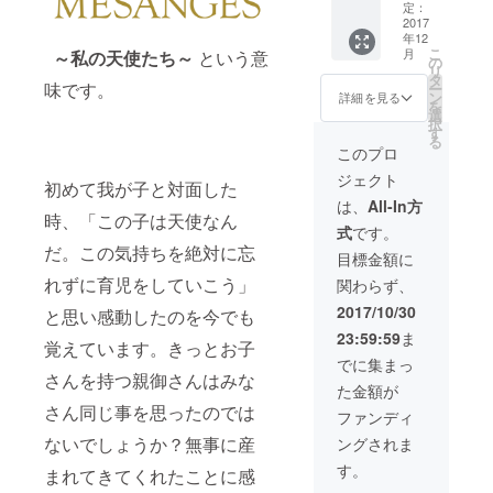
頂きま
定：
す。
2017
年12
MESAN
こ
月
～私の天使たち～
という意
GES
の
リ
オーガ
タ
味です。
ー
ニック
ン
詳細を見る
を
ロー
選
択
ション
す
る
と
このプロ
MESAN
ジェクト
GES
初めて我が子と対面した
オーガ
は、
All-In方
ニック
時、「この子は天使なん
式
です。
ベビー
だ。この気持ちを絶対に忘
オイル
目標金額に
の3個
れずに育児をしていこう」
関わらず、
セット
2017/10/30
と思い感動したのを今でも
23:59:59
ま
覚えています。きっとお子
でに集まっ
さんを持つ親御さんはみな
た金額が
さん同じ事を思ったのでは
ファンディ
ないでしょうか？無事に産
ングされま
す。
まれてきてくれたことに感