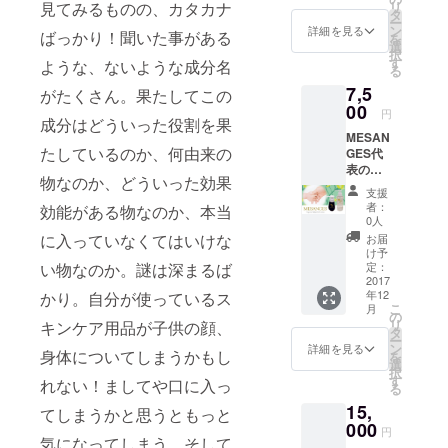
リ
見てみるものの、カタカナ
オーガ
タ
ー
ニック
ン
詳細を見る
ばっかり！聞いた事がある
を
ベビー
選
択
オイル1
す
ような、ないような成分名
る
本
7,5
がたくさん。果たしてこの
00
円
成分はどういった役割を果
MESAN
たしているのか、何由来の
GES代
表の私
物なのか、どういった効果
から心
支援
を込め
者：
効能がある物なのか、本当
てお礼
0人
状を送
に入っていなくてはいけな
お届
らせて
け予
頂きま
定：
い物なのか。謎は深まるば
す。
2017
年12
かり。自分が使っているス
MESAN
こ
月
GES
の
リ
キンケア用品が子供の顔、
オーガ
タ
ー
ニック
ン
詳細を見る
身体についてしまうかもし
を
ロー
選
択
ション1
す
れない！ましてや口に入っ
る
本、
15,
MESAN
てしまうかと思うともっと
GES
000
円
オーガ
気になってしまう。そして