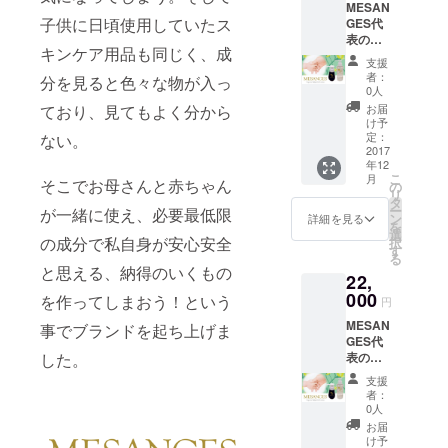
MESAN
ニック
子供に日頃使用していたス
GES代
ベビー
表の私
オイル1
キンケア用品も同じく、成
から心
本
支援
を込め
者：
分を見ると色々な物が入っ
てお礼
0人
状を送
お届
ており、見てもよく分から
らせて
け予
頂きま
定：
ない。
す。
2017
年12
MESAN
こ
月
GES
そこでお母さんと赤ちゃん
の
リ
オーガ
タ
ー
が一緒に使え、必要最低限
ニック
ン
詳細を見る
を
ロー
選
の成分で私自身が安心安全
択
ション
す
る
と
と思える、納得のいくもの
22,
MESAN
GES
000
を作ってしまおう！という
円
オーガ
MESAN
ニック
事でブランドを起ち上げま
GES代
ベビー
表の私
した。
オイル
から心
の2個
支援
を込め
セット
者：
てお礼
0人
状を送
お届
らせて
け予