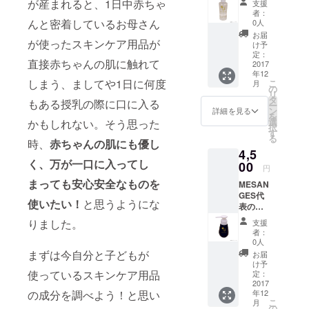
た。
が産まれると、1日中赤ちゃ
支援
込めて
者：
お母さんが
お礼状
んと密着しているお母さん
0人
を送ら
笑顔でいれ
お届
せて頂
が使ったスキンケア用品が
け予
ば子供は笑
きま
定：
顔になる！
直接赤ちゃんの肌に触れて
す。
2017
年12
MESAN
行く行くは
しまう、ましてや1日に何度
こ
月
GES
の
赤ちゃんと
リ
オーガ
タ
もある授乳の際に口に入る
ー
お母さんの
ニック
ン
詳細を見る
を
ロー
選
かもしれない。そう思った
ためのサロ
択
ション1
す
ンを作りた
る
本
時、
赤ちゃんの肌にも優し
4,5
いと思って
く、万が一口に入ってし
00
います。
円
まっても安心安全なものを
よろしくお
MESAN
GES代
願いしま
使いたい！
と思うようにな
表の私
す。
から心
りました。
支援
を込め
者：
てお礼
0人
状を送
まずは今自分と子どもが
お届
らせて
け予
頂きま
使っているスキンケア用品
定：
す。
2017
年12
の成分を調べよう！と思い
MESAN
こ
月
GES
の