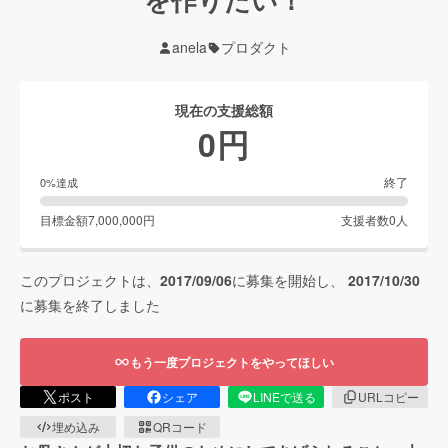
anela
プロダクト
現在の支援総額
0
円
終了
0
%達成
目標金額
7,000,000
円
支援者数
0
人
このプロジェクトは、
2017/09/06
に募集を開始し、
2017/10/30
に募集を終了しました
もう一度プロジェクトをやってほしい
ポスト
シェア
LINEで送る
URLコピー
埋め込み
QRコード