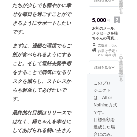
を
たちが少しでも穏やかに幸
選
金を適切に使用
択
す
したことをリ
る
せな毎日を過ごすことがで
ターンとして支
5,000
援者の皆様へご
円
きるようにサポートしたい
報告致します。
お礼のメール、
※メール等にて送
です。
メッセージを猫
付致します。
ちゃんの写真付
きハガキ又はポ
まずは、過酷な環境でもご
支援者：0人
ストカード等に
お届け予定：
てさせて頂きま
飯が食べられるようにする
こ
2020年03月
の
す。 また、猫
リ
タ
ちゃんの手術・
こと。そして避妊去勢手術
ー
ン
治療など保護を
詳細を見る
を
をすることで病気になるリ
選
行った後の活動
択
す
報告をさせてい
る
スクを減らし、ストレスか
ただきます。 集
このプロ
めた資金を適切
らも解放してあげたいで
ジェクト
に使用したこと
をリターンとし
は、All-or-
す。
て支援者の皆様
Nothing方式
へご報告致しま
す。 ※メール等
です。
最終的な目標はリリースで
にて送付致しま
目標金額を
はなく、猫ちゃんを幸せに
す。
達成した場
してあげられる飼い主さん
合にのみ、