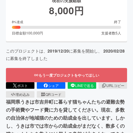
現在の支援総額
8,000
円
終了
8
%達成
目標金額
100,000
円
支援者数
5
人
このプロジェクトは、
2019/12/20
に募集を開始し、
2020/02/28
に募集を終了しました
もう一度プロジェクトをやってほしい
ポスト
シェア
LINEで送る
URLコピー
埋め込み
QRコード
福岡県うきは市吉井町に暮らす猫ちゃんたちの避難去勢
の手術費やフード費に力を貸してください。現在、多数
の自治体が地域猫のための助成金を出しています。しか
し、うきは市では市からの助成金がまだなく、数多くの