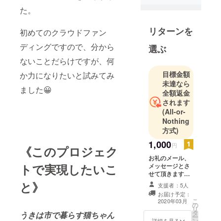
す！
た。
宜しくお願
リターンを
い致しま
初めてのクラウドファン
す！
ディングですので、分から
選ぶ
ないことだらけですが、何
目標金額
か力になりたいと試みてみ
未達なら
ました😀
全額返金
されます
(All-or-
Nothing
方式)
1,000
円
《このプロジェク
お礼のメール、
トで実現したいこ
メッセージとさ
せて頂きます。
また、猫ちゃん
と》
支援者：5人
の手術・治療な
お届け予定：
ど保護を行った
こ
2020年03月
の
後の活動報告を
リ
タ
させていただき
うきは市で暮らす猫ちゃん
ー
ン
ます。 集めた資
詳細を見る