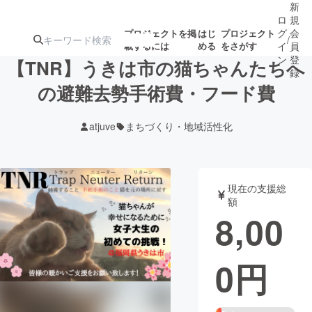
新
ロ
規
グ
会
プロジェクトを掲
はじ
プロジェクト
/
載するには
める
をさがす
イ
員
ン
登
【TNR】うきは市の猫ちゃんたちへ
録
の避難去勢手術費・フード費
人気のプロ
注目のリ
注目の新着プロ
募集終了が近いプ
もうすぐ公開
atjuve
まちづくり・地域活性化
ジェクト
ターン
ジェクト
ロジェクト
されます
アート・写真
音楽
現在の支援総
額
8,00
テクノロジー・ガジェット
ゲーム・サ
0
円
映像・映画
書籍・雑誌
ビジネス・起業
チャレンジ