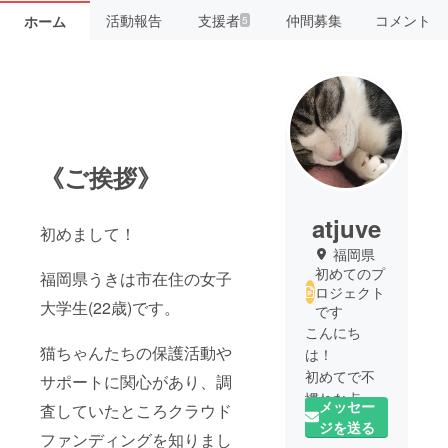
活動報告
支援者
仲間募集
コメント
ホーム
5
《ご挨拶》
atjuve
初めまして！
福岡県
初めてのプ
福岡県うきは市在住の女子
ロジェクト
大学生(22歳)です。
です
こんにち
猫ちゃんたちの保護活動や
は！
初めてで不
サポートに関心があり、調
慣れな点も
メッセー
査していたところクラウド
多いですが
ジを送る
ファンディングを知りまし
頑張りま