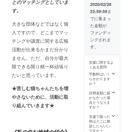
とのマッチングとしていま
2020/02/28
す。
23:59:59
ま
でに集まっ
大きな団体などではなく個
た金額が
人ですので、どこまでマッ
ファンディ
ングされま
チングや譲渡に関する広報
す。
活動が出来るかまだ分かり
ません。ただ、自分が最大
支援に関するよ
限できる限り精一杯頑張り
くある質問
手数料はいく
たいと思っています。
らかかります
か？
★苦しむ猫ちゃんたちを増
目標金額に届
やさないために、活動に取
かなかった場
合どうなりま
り組んでいきます★
すか？
支援で困った
時はどこに相
談したらいい
ですか？
《私の住む地域の紹介》