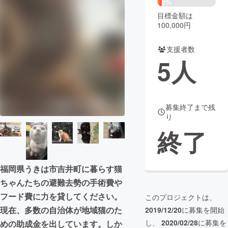
8%
目標金額は
まちづくり・地域活性化
100,000円
支援者数
CAMPFIRE for Social Good
CAMPFIRE Creation
5
人
CAMPFIREふるさと納税
machi-ya
コミュニティ
募集終了まで残
り
終了
福岡県うきは市吉井町に暮らす猫
ちゃんたちの避難去勢の手術費や
フード費に力を貸してください。
このプロジェクトは、
現在、多数の自治体が地域猫のた
2019/12/20
に募集を開始
し、
2020/02/28
に募集を
めの助成金を出しています。しか