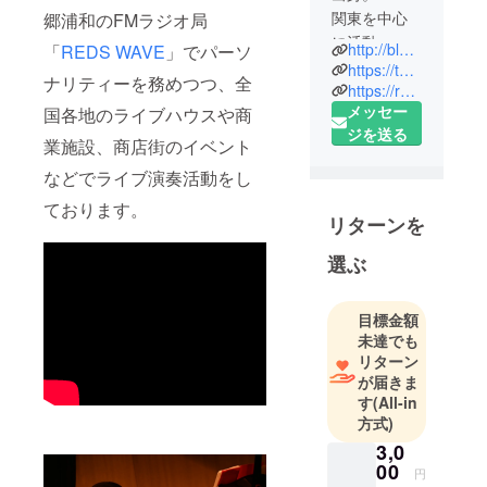
関東を中心
郷浦和のFMラジオ局
に活動。 ピ
http://blog.livedoor.jp/ruamixvoice0401/
「
REDS WAVE
」でパーソ
アノ弾き語
https://twitter.com/ruamixvoice
ナリティーを務めつつ、全
り。何処で
https://ruamixvoice.buyshop.jp/
メッセー
国各地のライブハウスや商
も歌いにい
ジを送る
きます！
業施設、商店街のイベント
『夜明けま
などでライブ演奏活動をし
え』販売
ております。
中。
リターンを
瑠愛shop
http://ruamix
選ぶ
voice.buysho
p.jp 情報はブ
目標金額
ログで。
未達でも
87.3 Mhz
リターン
REDS WAVE
が届きま
瑠愛の彩り
す
(All-in
方式)
ミュージッ
クパーソナ
3,0
00
リティ
円