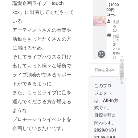
報告・
の太陽)
瑠愛企画ライブ「touch
（A5サ
【1000
限定活
※当日料
イズ
00円
動報
金は
xxx」に出演してくださって
リング
コー
告)
3200
カラー
ス】
⑥4/1 レ
いる
円
支援
は黒
①”touc
コ発ラ
者：
アーティストさんの音楽や
色、160
h more
イブチ
⑦CDの
2人
ペー
music
ケット
クレ
お届
活動をもっとたくさんの方
ジ）
vol.1"コ
(東新
ジット
け予
ンピ
宿 真
定：
にお名
に届けるため、
レー
2020
昼の
前記載
年04
④CF限
ション
月 夜
(備考欄
そしてライブハウスを飛び
こ
月
定缶
CD １枚
の太
の
に希望
リ
バッジ
②クラ
陽)※当
タ
出してもっと様々な場所で
のお名
ー
⑤活動
ファン
日料金
ン
前、企
詳細を見る
を
日誌閲
限定！
ライブ演奏ができるサポー
は3200
選
業名な
択
覧権！
ポスト
円
す
どの表
る
トができるように、
(最低週
カード
記をお
このプロ
に1回、
６種類
⑦CDの
願いし
また、もっとライブに足を
ジェクト
進捗ご
③CF
クレ
ます)
報告・
限定
ジット
は、
All-In方
運んでくださる方が増える
限定活
キャン
にお名
式
です。
動報
パス
前記載
ような
告)
ノート
(備考欄
目標金額に
⑥4/1 レ
（A5サ
プロモーションイベントを
に希望
関わらず、
コ発ラ
イズ
のお名
企画していきたいです。
イブチ
リング
前、企
2020/01/31
ケット
カラー
業名な
23:59:59
ま
(東新
は黒