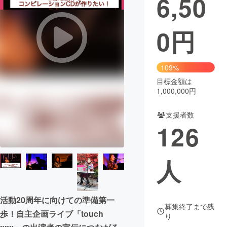
6,50
0
円
109%
目標金額は
1,000,000円
支援者数
126
人
活動20周年に向けての準備第一
募集終了まで残
歩！自主企画ライブ「touch
り