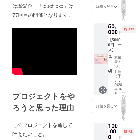
ファン
カラー
タ
コ発ラ
ー
は瑠愛企画「touch xxx」は
限定！
は黒
ン
イブチ
詳細を見る
を
ポスト
色、160
選
ケット
択
77回目の開催となります。
カード
ペー
す
(東新
る
６種類
ジ）
宿 真
50,
③CF限
昼の
残り13
定キャ
000
月 夜
円
ンパス
④CF
の太
【5000
ノート
限定缶
陽)※当
0円コー
（A5サ
バッジ
日料金
ス】
イズ
⑤活動
は3200
①”touc
リング
日誌閲
円
支援
h more
カラー
覧権！
者：
music
は黒
(最低週
2人
vol.1"コ
色、160
に1回、
お届
ンピ
ペー
進捗ご
け予
レー
ジ）
定：
報告・
ション
2020
限定活
年04
CD １枚
動報
こ
月
プロジェクトをや
②クラ
④CF
の
告)
リ
ファン
限定缶
タ
⑥4/1 レ
ー
限定！
ろうと思った理由
バッジ
ン
コ発ラ
詳細を見る
を
ポスト
⑤活動
選
イブチ
択
カード
日誌閲
す
ケット
る
６種類
覧権！
(東新
このプロジェクトを通して
100
③CF限
(最低週
宿 真
定キャ
,00
に1回、
昼の
残り2
叶えたいこと。
ンパス
進捗ご
0
月 夜
円
ノート