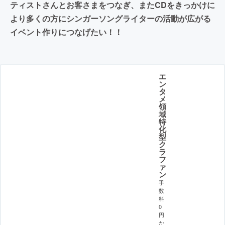
ティストさんとお客さまをつなぎ、またCDをきっかけに
より多くの方にシンガーソングライターの活動が広がる
イベント作りにつなげたい！！
エ
ン
タ
メ
領
域
特
化
型
ク
ラ
フ
ァ
ン
手
数
料
0
円
か