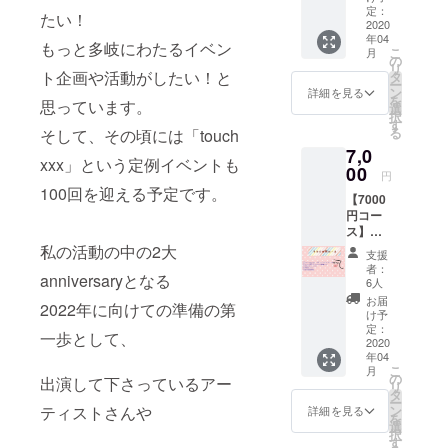
レー
レクト
定：
たい！
ション
2020
★ ③CF
年04
CD １枚
限定缶
もっと多岐にわたるイベン
こ
月
②CF限
バッジ
の
リ
定！ポ
④活動
ト企画や活動がしたい！と
タ
ー
スト
日誌閲
ン
詳細を見る
を
思っています。
カード
覧権！
選
択
６種類
(最低週
す
る
そして、その頃には「touch
③CF限
に1回、
7,0
定缶
進捗ご
xxx」という定例イベントも
バッジ
00
報告・
円
④活動
限定活
100回を迎える予定です。
【7000
日誌閲
動報告)
円コー
覧権！
ス】
(最低週
①”touc
に1回、
私の活動の中の2大
支援
h more
進捗ご
者：
anniversaryとなる
music
報告・
6人
vol.1"コ
限定活
お届
2022年に向けての準備の第
ンピ
動報告)
け予
レー
定：
一歩として、
ション
2020
年04
CD １枚
こ
月
②CF限
の
出演して下さっているアー
リ
定！ポ
タ
ー
スト
ン
ティストさんや
詳細を見る
を
カード
選
択
６種類
す