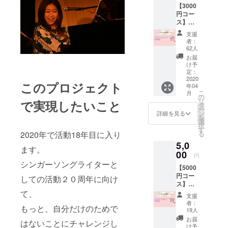
【3000
円コー
毎月開催の
ス】
企画イベン
①”touc
支援
ト touch
h more
者：
music
xxx に評価も
62人
vol.1"コ
お届
高い。
ンピ
け予
レー
定：
ション
2020
いただいた
このプロジェクト
年04
CD １枚
こ
ご縁、
月
②CF限
の
リ
で実現したいこと
定！ポ
アーティス
タ
ー
スト
ン
詳細を見る
トとファン
を
カード1
選
択
の方を繋ぐ
種類
す
る
2020年で活動18年目に入り
（ラン
ためのコン
5,0
ダムで
ます。
ピレーショ
６種
00
円
ンCD
類） ※
シンガーソングライターと
【5000
複数枚
制作のため
円コー
ご購入
しての活動２０周年に向け
のクラウド
ス】
の方に
①”touc
て、
は、重
ファンディ
支援
h more
複しな
者：
ングに初
もっと、自分だけのためで
music
いよう
19人
チャレンジ
vol.1"コ
にこち
お届
はないことにチャレンジし
ンピ
らでセ
け予
中！！