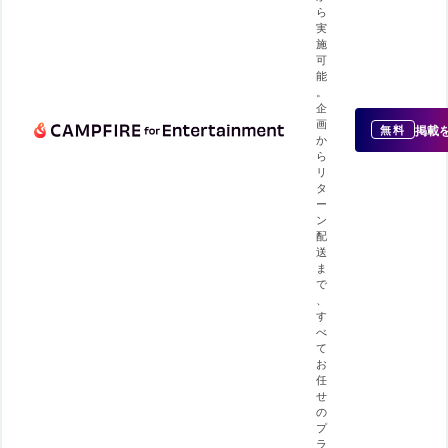
ら
実
施
可
能
。
企
画
掲載
無料
か
ら
リ
タ
ー
ン
配
送
ま
で
、
す
べ
て
お
任
せ
の
プ
ラ