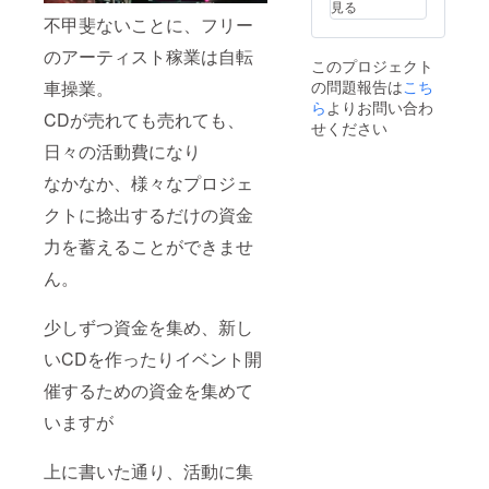
見る
に！)
円
不甲斐ないことに、フリー
⑨4/11(
土夜)瑠
⑦CDの
のアーティスト稼業は自転
このプロジェクト
愛と打
クレ
車操業。
の問題報告は
こち
ち上げ
ジット
会ご招
にお名
ら
よりお問い合わ
CDが売れても売れても、
待（※都
前記載
せください
内で開
(備考欄
日々の活動費になり
催。飲
に希望
食代は
のお名
なかなか、様々なプロジェ
こちら
前、企
で負担
業名な
クトに捻出するだけの資金
いたし
どの表
力を蓄えることができませ
ます。
記をお
交通費
願いし
ん。
はご自
ま ⑧CF
身でご
限定T
負担く
シャツ
少しずつ資金を集め、新し
ださ
(デザイ
い）
ンや色
いCDを作ったりイベント開
はお楽
しみ
催するための資金を集めて
に！)
⑨4/11(
いますが
土夜)瑠
愛と打
上に書いた通り、活動に集
ち上げ
会ご招