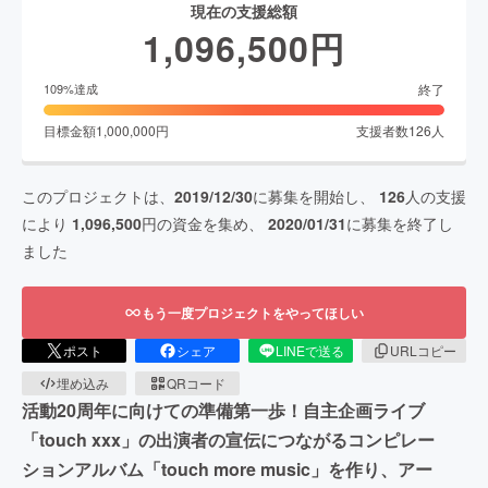
現在の支援総額
1,096,500
円
終了
109
%達成
目標金額
1,000,000
円
支援者数
126
人
このプロジェクトは、
2019/12/30
に募集を開始し、
126
人の支援
により
1,096,500
円の資金を集め、
2020/01/31
に募集を終了し
ました
もう一度プロジェクトをやってほしい
ポスト
シェア
LINEで送る
URLコピー
埋め込み
QRコード
活動20周年に向けての準備第一歩！自主企画ライブ
「touch xxx」の出演者の宣伝につながるコンピレー
ションアルバム「touch more music」を作り、アー