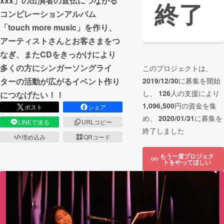
xxx」の出演者の宣伝につながる
終了
コンピレーションアルバム
「touch more music」を作り、
アーティストさんとお客さまをつ
なぎ、またCDをきっかけにより
多くの方にシンガーソングライ
このプロジェクトは、
2019/12/30
に募集を開始
ターの活動が広がるイベント作り
し、
126
人の支援により
につなげたい！！
1,096,500
円の資金を集
ポスト
シェア
め、
2020/01/31
に募集を
LINEで送る
URLコピー
終了しました
埋め込み
QRコード
もう一度プロジェク
トをやってほしい