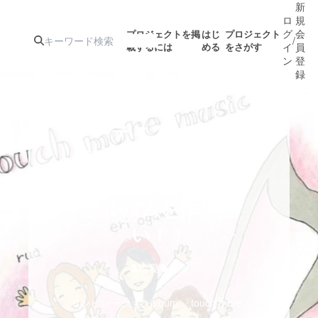
新
ロ
規
グ
会
プロジェクトを掲
はじ
プロジェクト
/
載するには
める
をさがす
イ
員
ン
登
録
人気のプロ
注目のリ
注目の新着プロ
募集終了が近いプ
もうすぐ公開
アーティストとお客
ジェクト
ターン
ジェクト
ロジェクト
されます
様を繋ぎご縁を広げ
るコンピレーション
アート・写真
音楽
アルバムを作りた
テクノロジー・ガジェット
い！！
ゲーム・サ
映像・映画
書籍・雑誌
瑠愛
音楽
コンピレーションalbum 『touch more
ビジネス・起業
チャレンジ