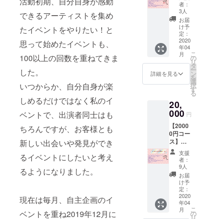
活動初期、自分自身が感動
h more
は黒
者：
music
色、160
3人
できるアーティストを集め
vol.1"コ
ペー
お届
ンピ
ジ）
け予
たイベントをやりたい！と
レー
定：
ション
2020
思って始めたイベントも、
年04
CD １枚
こ
月
②CF限
100以上の回数を重ねてきま
の
リ
定！ポ
タ
ー
した。
スト
ン
詳細を見る
を
カード
選
択
いつからか、自分自身が楽
６種類
す
る
（A5サ
しめるだけではなく私のイ
20,
イズ
④CF限
リング
000
定缶
ベントで、出演者同士はも
円
カラー
バッジ
【2000
は黒
⑤活動
ちろんですが、お客様とも
0円コー
色、160
日誌閲
ス】
新しい出会いや発見ができ
ペー
覧
①”touc
ジ）
権！
支援
るイベントにしたいと考え
h more
(最低週
者：
music
③CF限
に1回、
9人
るようになりました。
vol.1"コ
定キャ
進捗ご
お届
ンピ
ンパス
報告・
け予
レー
ノート
定：
限定活
ション
2020
（A5サ
動報
現在は毎月、自主企画のイ
年04
CD １枚
イズ
告)
こ
月
②クラ
リング
ベントを重ね2019年12月に
の
⑥4/1 レ
リ