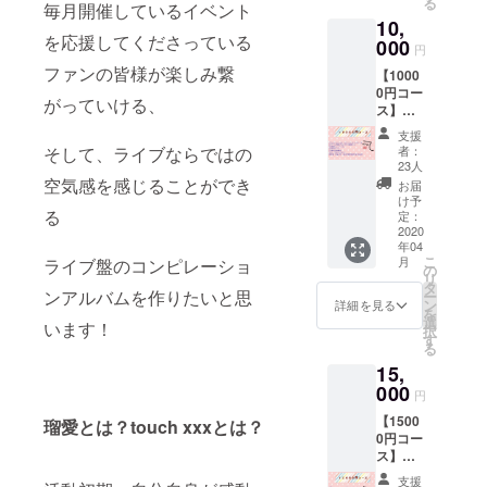
る
③CF限
毎月開催しているイベント
10,
定キャ
を応援してくださっている
ンパス
000
円
ノート
ファンの皆様が楽しみ繋
【1000
（A5サ
0円コー
イズ
がっていける、
ス】
リング
①”touc
カラー
支援
h more
は黒
者：
そして、ライブならではの
music
色、160
23人
vol.1"コ
ペー
空気感を感じることができ
お届
ンピ
ジ）
け予
レー
る
定：
ション
2020
年04
CD １枚
こ
月
ライブ盤のコンピレーショ
②CF限
の
リ
定！ポ
④CF限
タ
ンアルバムを作りたいと思
ー
スト
定缶
ン
詳細を見る
を
カード
バッジ
選
います！
択
６種類
⑤活動
す
る
③CF限
日誌閲
15,
定キャ
覧権！
ンパス
000
(最低週
円
ノート
に1回、
【1500
（A5サ
瑠愛とは？touch xxxとは？
進捗ご
0円コー
イズ
報告・
ス】
リング
限定活
①”touc
カラー
動報告)
支援