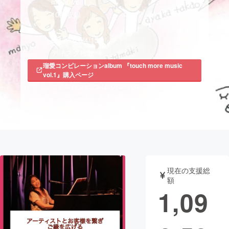
music vol.1』
10曲収録
まちづくり・地域活性化
CD (2020/4/15)
CAMPFIRE for Social Good
CAMPFIRE Creation
CAMPFIREふるさと納税
瑠愛コンピレーションalbum 『touch more music
machi-ya
コミュニティ
vol.1』購入ページ
このプロジェクトは2020/01/31に募集を終了
しました。
こちらから関連ページを閲覧いただけます。
現在の支援総
額
1,09