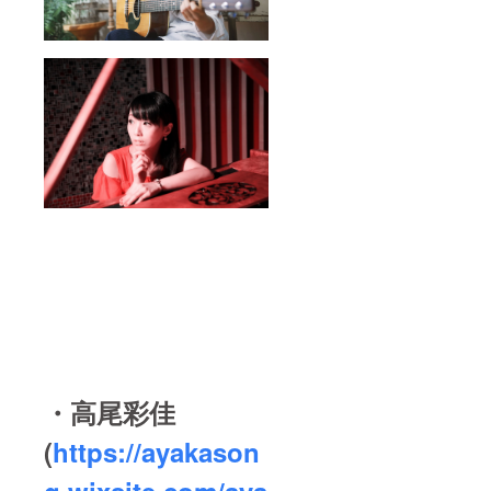
・高尾彩佳
(
https://ayakason
g.wixsite.com/aya