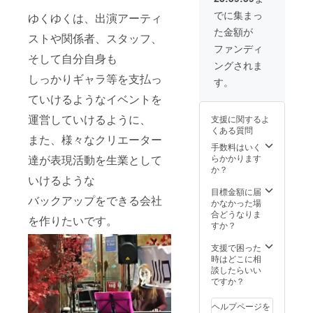
どの表
宿 真
色、160
記をお
でに集まっ
ゆくゆくは、出演アーティ
昼の
ペー
願いし
た金額が
月 夜
ジ）
ます)
ストや関係者、スタッフ、
の太
④CF
⑧CF限
ファンディ
陽)※当
限定缶
定Tシャ
そして自分自身も
ングされま
日料金
バッジ
ツ(デザ
しっかりギャラ等を支払っ
は3200
⑤活動
インや
す。
円
日誌閲
色はお
ていけるようなイベントを
⑦CD
覧権！
楽しみ
のクレ
(最低週
に！)
運営していけるように、
支援に関するよ
ジット
に1回、
くある質問
にお名
進捗ご
また、様々なクリエーター
前記載
報告・
手数料はいく
(備考欄
限定活
らかかります
達が表現活動を生業として
に希望
動報
か？
のお名
告)
いけるような
前、企
⑥4/1 レ
目標金額に届
バックアップをできる会社
業名な
コ発ラ
かなかった場
どの表
イブチ
合どうなりま
を作りたいです。
記をお
ケット
すか？
願いし
(東新
ます)
宿 真
支援で困った
⑧CF限
昼の
時はどこに相
定Tシャ
月 夜
談したらいい
ツ(デザ
の太
ですか？
インや
陽)※当
色はお
日料金
ヘルプページを
楽しみ
は3200