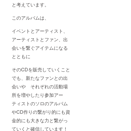
と考えています。
ディン
グ 内
容はご
このアルバムは、
相談し
なが
ら。楽
イベントとアーティスト、
曲の権
利は
アーティストとファン、出
アー
ティス
会いを繋ぐアイテムになる
トに帰
とともに
属いた
しま
す。)
そのCDを販売していくこと
でも、新たなファンとの出
会いや それぞれの活動場
所を増やしたり参加アー
ティストのソロのアルバム
やCD作りの繋がり的にも資
金的にも大きな力と繋がっ
ていくと確信しています！