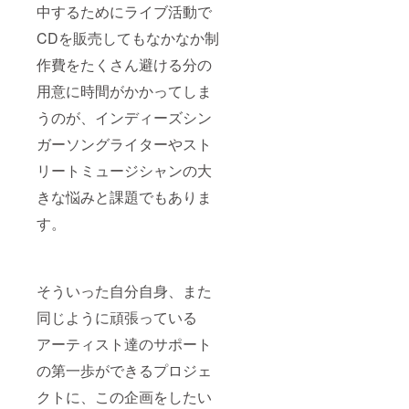
中するためにライブ活動で
待（※都
内で開
CDを販売してもなかなか制
催。飲
食代は
作費をたくさん避ける分の
こちら
で負担
用意に時間がかかってしま
いたし
うのが、インディーズシン
ます。
交通費
ガーソングライターやスト
はご自
身でご
リートミュージシャンの大
負担く
ださ
きな悩みと課題でもありま
い)
す。
そういった自分自身、また
⑩あ
なた、
同じように頑張っている
会社の
曲を作
アーティスト達のサポート
ります
(弾き方
の第一歩ができるプロジェ
り、セ
ルフレ
クトに、この企画をしたい
コー