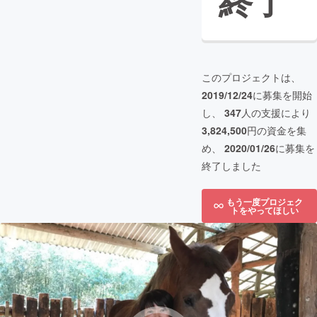
終了
このプロジェクトは、
2019/12/24
に募集を開始
し、
347
人の支援により
3,824,500
円の資金を集
め、
2020/01/26
に募集を
終了しました
もう一度プロジェク
トをやってほしい