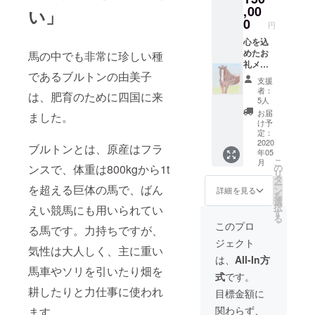
尾っぽ
,00
い」
スト
0
円
ラップ
※画像は
心を込
他の馬
めたお
馬の中でも非常に珍しい種
の物で
礼メー
であるブルトンの由美子
イメー
ルのご
支援
ジです
送付
者：
は、肥育のために四国に来
オリジ
5人
ナル馬
お届
ました。
ふん堆
け予
肥 地元
定：
の絵本
2020
ブルトンとは、原産はフラ
年05
作家さ
こ
月
んに
の
ンスで、体重は800kgから1t
リ
作って
タ
ー
いただ
を超える巨体の馬で、ばん
ン
詳細を見る
を
く由美
選
択
えい競馬にも用いられてい
子の絵
す
る
本 由美
このプロ
る馬です。力持ちですが、
子の
ジェクト
尾っぽ
気性は大人しく、主に重い
スト
は、
All-In方
ラップ
馬車やソリを引いたり畑を
式
です。
由美子
に乗っ
耕したりと力仕事に使われ
目標金額に
て引き
関わらず、
ます。
馬体