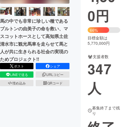
0
円
まちづくり・地域活性化
馬の中でも非常に珍しい種である
ブルトンの由美子の命を救い、マ
CAMPFIRE for Social Good
CAMPFIRE Creation
66%
スコットホースとして高知県土佐
CAMPFIREふるさと納税
machi-ya
コミュニティ
目標金額は
5,770,000円
清水市に観光馬車を走らせて馬と
人が共に生きられる社会の実現の
支援者数
ためプロジェクト!!
347
ポスト
シェア
LINEで送る
URLコピー
人
埋め込み
QRコード
募集終了まで残
り