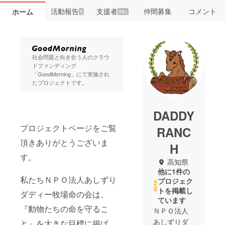
活動報告
支援者
仲間募集
コメント
ホーム
5
99+
社会問題と向き合う人のクラウ
ドファンディング
「GoodMorning」にて実施され
たプロジェクトです。
DADDY
プロジェクトページをご覧
RANC
頂きありがとうございま
H
す。
高知県
他に1件の
私たちＮＰＯ法人あしずり
プロジェク
トを掲載し
ダディー牧場命の会は、
ています
『動物たちの命を守るこ
ＮＰＯ法人
あしずりダ
と』を大きな目標に掲げ、