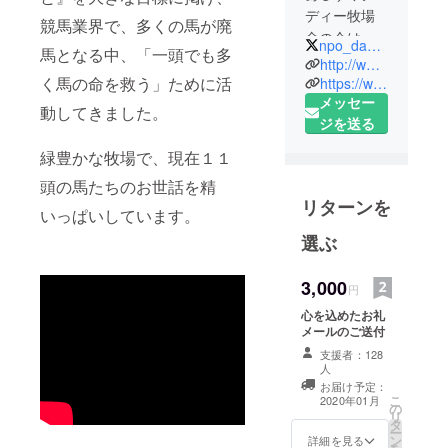
ディー牧場
競馬業界で、多くの馬が廃
命の会は高
npo_daddyranch
馬となる中、「一頭でも多
知県土佐清
http://www.horsetrust-ashizuri.com
水市にある
く馬の命を救う」ために活
https://www.facebook.com/daddyranch/
メッセー
牧場
動してきました。
ジを送る
『動物たち
の命を守る
緑豊かな牧場で、現在１１
こと』を大
頭の馬たちのお世話を精
きな目標に
リターンを
掲げ、馬た
いっぱいしています。
ちが生涯を
選ぶ
全う出来る
よう、馬た
3,000
円
ちの存在を
心を込めたお礼
通じて地域
メールのご送付
貢献、未来
支援者：128
を担う子供
人
お届け予定：
たちへの
こ
2020年01月
の
『命の教
リ
タ
ー
育』を目的
ン
詳細を見る