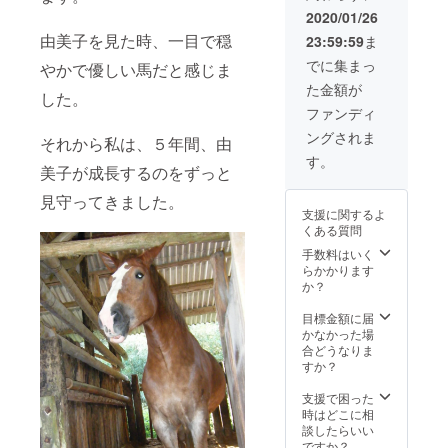
験 ※5
2020/01/26
月以
由美子を見た時、一目で穏
23:59:59
ま
降 有
効期限
でに集まっ
やかで優しい馬だと感じま
１年
た金額が
（OUC
した。
HI
ファンディ
HOTEL
ングされま
日々 1
それから私は、５年間、由
泊２日
す。
美子が成長するのをずっと
宿泊付
き） ※
見守ってきました。
土佐清
支援に関するよ
水市内
くある質問
の宿
ouchi
手数料はいく
hotel
らかかります
日々さ
か？
んの空
きがあ
目標金額に届
る日の
かなかった場
みとな
合どうなりま
るた
すか？
め、 事
前に日
支援で困った
にちの
時はどこに相
お問い
談したらいい
合わせ
ですか？