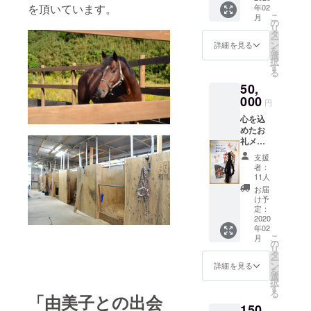
を頂いています。
年02
作家さ
こ
月
んに
の
リ
作って
タ
ー
いただ
ン
詳細を見る
を
く由美
選
択
子の絵
す
る
本 （用
50,
紙に土
佐和紙
000
円
を使っ
心を込
た自費
めたお
出版の
礼メー
絵本で
ルのご
す）
支援
送付
者：
オリジ
11人
ナル馬
お届
ふん堆
け予
肥 地元
定：
の絵本
2020
年02
作家さ
こ
月
んに
の
リ
作って
タ
ー
いただ
ン
詳細を見る
を
く由美
選
択
子の絵
す
る
本 由美
「由美子との出会
150
子の