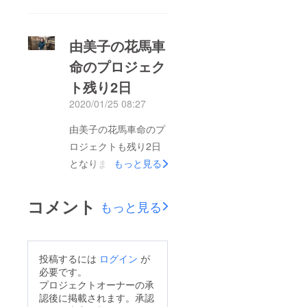
ルに向けて拡散、シェ
の共生を目指して】希
ア、ご支援をどうかよ
少馬 由美子の命を救
ろしくお願いします。
由美子の花馬車
い観光馬車を走らせた
今回は、第一回目の時
命のプロジェク
い!!」プロジェクトに
に集まらなかった馬車
ト残り2日
ご支援くださいました
の購入費、リフォーム
皆様、おかげさまで由
2020/01/25 08:27
費などのご支援をお願
美子の命は無事に救わ
いしております。由美
由美子の花馬車命のプ
れ、とても元気にして
子の現在の姿の動画も
ロジェクトも残り2日
おります。心より感謝
ご紹介していますの
となりました。（動画
もっと見る
申し上げます。プロ
で、下記のリンクより
は3日前のものです）
ジェクト内容に変更が
ご覧ください。
動画を作成しましたの
コメント
ございましたため、こ
もっと見る
https://readyfor.jp/proj
で、ご覧いただければ
こにご報告致します。
ects/yumiko
幸いです。暖かいご支
当初、由美子は、北海
援本当にありがとうご
道で馬車を引くための
投稿するには
ログイン
が
ざいます。
必要です。
調教を2ヶ月間受け、
プロジェクトオーナーの承
ダディー牧場へ帰る予
認後に掲載されます。承認