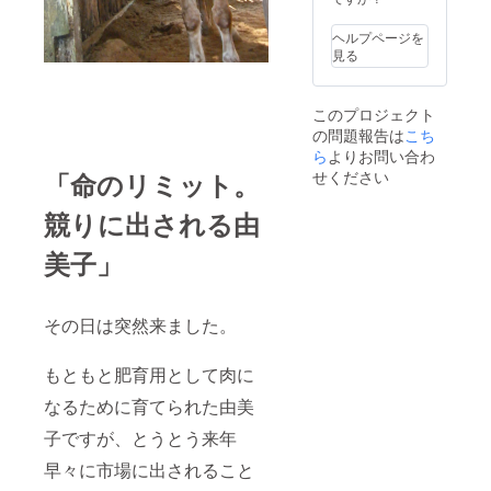
をお願
い致し
ヘルプページを
ます。
見る
このプロジェクト
の問題報告は
こち
ら
よりお問い合わ
せください
「命のリミット。
競りに出される由
美子」
その日は突然来ました。
もともと肥育用として肉に
なるために育てられた由美
子ですが、とうとう来年
早々に市場に出されること