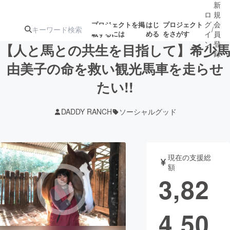
新
ロ
規
グ
会
プロジェクトを掲
はじ
プロジェクト
/
載するには
める
をさがす
イ
員
ン
登
【人と馬との共生を目指して】希少馬
録
由美子の命を救い観光馬車を走らせ
たい!!
人気のプロ
注目のリ
注目の新着プロ
募集終了が近いプ
もうすぐ公開
ジェクト
ターン
ジェクト
ロジェクト
されます
DADDY RANCH
ソーシャルグッド
アート・写真
音楽
現在の支援総
テクノロジー・ガジェット
ゲーム・サ
額
3,82
映像・映画
書籍・雑誌
4,50
ビジネス・起業
チャレンジ