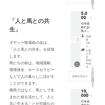
を
に設立され
選
択
す
ました。
る
5,0
00
円
「人と馬との共
心を込
めたお
生」
礼メー
ルのご
支援
送付
者：
ダディー牧場命の会は、
由美子
139
のイラ
人
「人と馬との共生」を目指
ストポ
お届
スト
け予
します。
カード
定：
2020
馬たちの命は、地域貢献、
年02
こ
月
の
環境保全、ホースセラピー
リ
タ
ー
などで人の暮らしに活かす
ン
詳細を見る
を
選
択
ことができます。
す
る
廃馬ではなく、馬として生
10,
000
円
まれた命を活かして、人と
心を込
共に生きることが可能なの
めたお