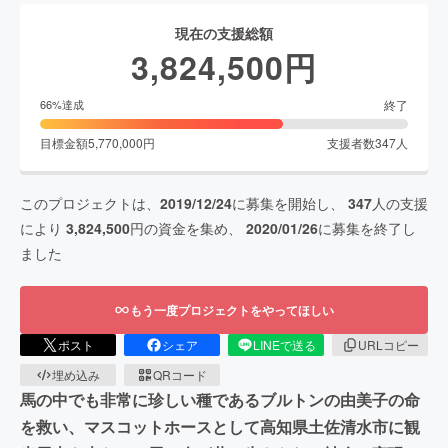
現在の支援総額
3,824,500
円
終了
66
%達成
目標金額
5,770,000
円
支援者数
347
人
このプロジェクトは、
2019/12/24
に募集を開始し、
347
人の支援
により
3,824,500
円の資金を集め、
2020/01/26
に募集を終了し
ました
もう一度プロジェクトをやってほしい
ポスト
シェア
LINEで送る
URLコピー
埋め込み
QRコード
馬の中でも非常に珍しい種であるブルトンの由美子の命
を救い、マスコットホースとして高知県土佐清水市に観