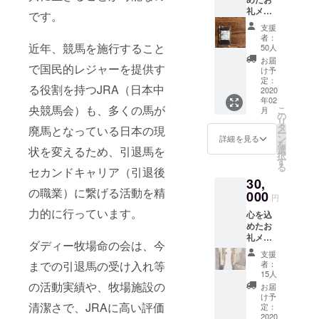
礼メー
です。
ルのご
支援
送付
者：
オリジ
近年、競馬を施行すること
50人
ナル馬
お届
で国民的レジャーを提供す
ふん堆
け予
肥（ダ
定：
る役割を持つJRA（日本中
ディー
2020
年02
牧場か
央競馬会）も、多くの馬が
こ
月
ら出る
の
リ
馬ふん
タ
廃馬となっている日本の現
ー
を使っ
ン
詳細を見る
を
た堆肥
選
状を変えるため、引退馬を
択
です）
す
る
セカンドキャリア（引退後
30,
の職業）に繋げる活動を精
000
円
力的に行っています。
心を込
めたお
礼メー
ダディー牧場命の会は、今
ルのご
支援
送付
者：
までの引退馬の受け入れ等
オリジ
15人
ナル馬
の活動実績や、牧場施設の
お届
ふん堆
け予
肥 地元
清潔さで、JRAに高い評価
定：
の絵本
2020