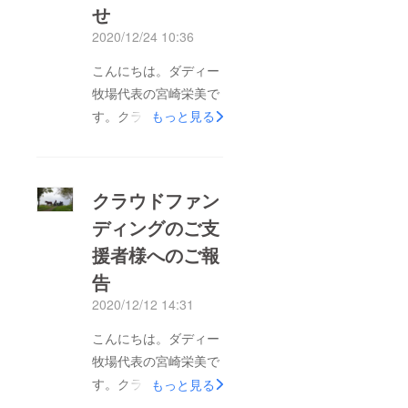
せ
2020/12/24 10:36
こんにちは。ダディー
牧場代表の宮崎栄美で
す。クラウドファン
もっと見る
ディング「【人と馬と
の共生を目指して】希
少馬 由美子の命を救
クラウドファン
い観光馬車を走らせた
ディングのご支
い!!」 プロジェクトに
援者様へのご報
ご支援くださいました
皆様にお願い申し上げ
告
ます！今月18日より第
2020/12/12 14:31
二回目を立ち上げ、い
こんにちは。ダディー
よいよ花馬車実現に向
牧場代表の宮崎栄美で
けてラストスパートを
す。クラウドファン
もっと見る
切りました！ファイナ
ディング「【人と馬と