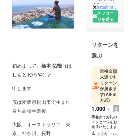
進学のため
hiroshimaziyu
大阪へ。
メッセー
その後、就
ジを送る
職し１年半
で退社
やりたいこ
リターンを
とを求め
オーストラ
選ぶ
リアへ。
オーストラ
初めまして、
橋本 佑哉（は
目標金額
リアで夢を
しもと ゆうや）
と
未達でも
語っていく
リターン
と夢を語れ
申します
が届きま
創業者西岡
す
(All-in
さんと繋が
方式)
僕は愛媛県松山市で生まれ
り考え方を
1,000
円
育ち高校卒業後
学びに夢を
手書きでお礼の
語れ別府立
メッセージをお
大阪、オーストラリア、東
ち上げに参
送りいたします
加。
京、神奈川、長野
支援者：14人