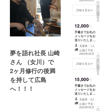
こ
の
ツ1枚セット ※サ
リ
タ
イズはS,M,L,LL
ー
ン
からお選び頂け
詳細を見る
を
選
ます。 夢を語れ
択
す
広島Tシャツは
る
黒、白、グレー
12,000
からお選び頂け
円
ます。
手書きでお礼の
メッセージをお
送りいたします
ラーメン1ヶ月食
支援者：1人
べ放題 初来店時
お届け予定：
夢を語れ社長 山崎
より１ヶ月間無
こ
2020年03月
の
料となります。
リ
タ
※限定ラーメン、
さん （女川）で
ー
ン
トッピングはご
詳細を見る
を
選
使用いただけま
2ヶ月修行の後満
択
す
せん。
る
を持して広島
15,000
円
手書きでお礼の
へ！！！
メッセージをお
送りいたします
クラファン限定T
支援者：2人
シャツ＋夢を語
お届け予定：
れ広島Tシャツ2
こ
2020年03月
の
枚 ※サイズは