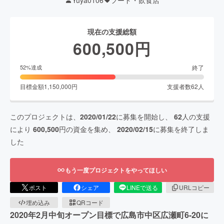
現在の支援総額
600,500
円
終了
52
%達成
目標金額
1,150,000
円
支援者数
62
人
このプロジェクトは、
2020/01/22
に募集を開始し、
62
人の支援
により
600,500
円の資金を集め、
2020/02/15
に募集を終了しま
した
もう一度プロジェクトをやってほしい
ポスト
シェア
LINEで送る
URLコピー
埋め込み
QRコード
2020年2月中旬オープン目標で広島市中区広瀬町6-20に