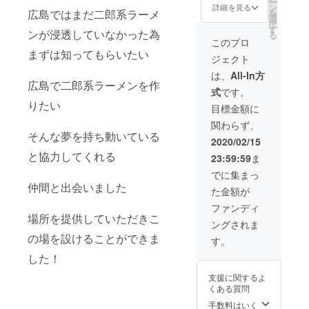
ー
ン
記入ください。
詳細を見る
を
広島ではまだ二郎系ラーメ
選
最大１m四方の
択
す
壁に記入できる
ンが浸透していなかった為
る
文字数でお書き
このプロ
ください。 例
まずは知ってもらいたい
ジェクト
会社名、好きな
言葉、若者に伝
は、
All-In方
広島で二郎系ラーメンを作
えたい言葉など
式
です。
りたい
目標金額に
関わらず、
そんな夢を持ち動いている
2020/02/15
と協力してくれる
23:59:59
ま
でに集まっ
仲間と出会いました
た金額が
ファンディ
場所を提供していただきこ
ングされま
の場を設けることができま
す。
した！
支援に関するよ
くある質問
手数料はいく