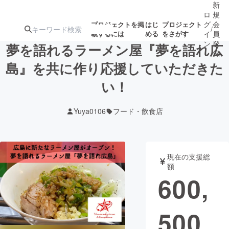
新
ロ
規
グ
会
プロジェクトを掲
はじ
プロジェクト
/
載するには
める
をさがす
イ
員
ン
登
夢を語れるラーメン屋『夢を語れ広
録
島』を共に作り応援していただきた
い！
人気のプロ
注目のリ
注目の新着プロ
募集終了が近いプ
もうすぐ公開
ジェクト
ターン
ジェクト
ロジェクト
されます
Yuya0106
フード・飲食店
アート・写真
音楽
現在の支援総
テクノロジー・ガジェット
ゲーム・サ
額
600,
映像・映画
書籍・雑誌
500
ビジネス・起業
チャレンジ