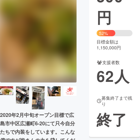
円
まちづくり・地域活性化
CAMPFIRE for Social Good
CAMPFIRE Creation
52%
CAMPFIREふるさと納税
machi-ya
コミュニティ
目標金額は
1,150,000円
支援者数
62
人
募集終了まで残
り
終了
2020年2月中旬オープン目標で広
島市中区広瀬町6-20にて只今自分
たちで内装をしています。こんな