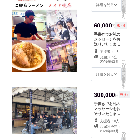
ー
ン
ていただきそれ
詳細を見る
を
選
を使ってラーメ
択
す
ンを食べた方か
る
らのお礼のメッ
60,000
セージの動画を
円
残り9
お送りさせてい
手書きでお礼の
ただきます。
メッセージをお
送りいたします
ラーメン１年間
支援者：1人
食べ放題 初日来
お届け予定：
店時より１年間
こ
2020年03月
の
無料になりま
リ
タ
す。 ※限定ラー
ー
ン
メン、トッピン
詳細を見る
を
選
グはご利用いた
択
す
だけません。
る
300,000
円
残り2
手書きでお礼の
メッセージをお
送りいたします
店内の壁に好き
支援者：0人
な言葉をかける
お届け予定：
権利 ※支援時、
こ
2020年03月
の
必ず備考欄にご
リ
タ
希望の言葉をご