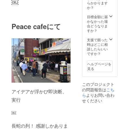
￼
らかかります
か？
目標金額に届
かなかった場
Peace cafeにて
合どうなりま
すか？
支援で困った
時はどこに相
談したらいい
ですか？
ヘルプページを
見る
このプロジェクト
の問題報告は
こち
アイデアが浮かび即決断、
ら
よりお問い合わ
実行
せください
￼
長蛇の列！ 感謝しかありま