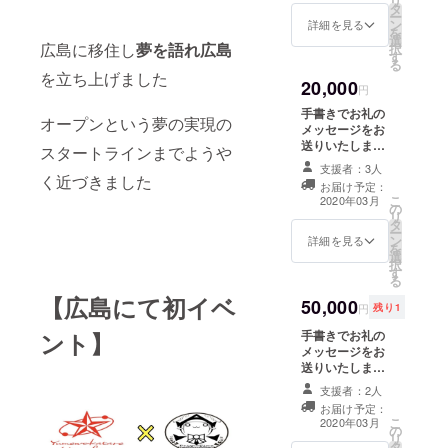
リ
タ
S,M,L,LLからお
ー
ン
選び頂けます。
詳細を見る
を
選
夢を語れ広島T
広島に移住し
夢を語れ広島
択
す
シャツは黒、
る
白、グレーから
を立ち上げました
20,000
お選び頂けま
円
す。
手書きでお礼の
オープンという夢の実現の
メッセージをお
送りいたします
スタートラインまでようや
コンプリート
支援者：3人
セット クラファ
く近づきました
お届け予定：
ン限定Tシャツ＋
こ
2020年03月
の
夢を語れ広島T
リ
タ
シャツ3枚（全
ー
ン
色） ※サイズは
詳細を見る
を
選
S,M,L,LLからお
択
す
選びいただけま
る
す。 夢を語れ広
【広島にて初イベ
50,000
島Tシャツは黒、
円
残り1
白、グレーから
手書きでお礼の
ント】
お選びください
メッセージをお
送りいたします
応援したい若者
支援者：2人
50人にラーメン
お届け予定：
をご馳走する権
こ
2020年03月
の
利 ※夢食券とし
リ
タ
てお店に置かせ