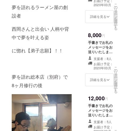
お届け予定：
券は郵送かお店
こ
2020年03月
夢を語れるラーメン屋の創
の
での手渡しか備
リ
タ
考欄にご記入く
ー
設者
ン
ださい 有効期限
詳細を見る
を
選
オープンから１
択
す
年以内
る
西岡さんと出会い 人柄や背
8,000
円
中で夢を叶える姿
手書きでお礼の
メッセージをお
に惚れ【弟子志願】！！
送りいたします
クラファン限定T
支援者：8人
シャツ１枚 ※サ
お届け予定：
イズはS,M,L,LL
こ
2020年03月
の
からお選び頂け
リ
タ
ます。
夢を語れ総本店（別府）で
ー
ン
詳細を見る
を
選
8ヶ月修行の後
択
す
る
12,000
円
手書きでお礼の
メッセージをお
送りいたします
クラファン限定T
支援者：5人
シャツ１枚＋夢
お届け予定：
を語れ広島Tシャ
2020年03月