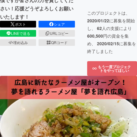
僕ですが皆さんの力を貸してくだ
さい！応援どうぞよろしくお願い
このプロジェクトは、
いたします！
2020/01/22
に募集を開始
ポスト
シェア
し、
62
人の支援により
LINEで送る
URLコピー
600,500
円の資金を集
埋め込み
QRコード
め、
2020/02/15
に募集を
終了しました
もう一度プロジェク
トをやってほしい