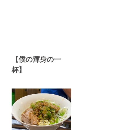
【僕の渾身の一
杯】