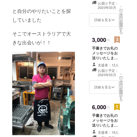
その後夢を
お届け予定：
こ
2020年03月
語れ社長山
の
と自分のやりたいことを探
リ
タ
崎さんの夢
ー
していました
ン
詳細を見る
を
を語れ女川
選
択
にて店長経
す
る
そこでオーストラリアで大
験を積み、
3,000
円
きな出会いが！！
夢を語れ広
手書きでお礼の
島オープン
メッセージをお
のため広島
送りいたします
へ。
持豚500g 1本引
支援者：12人
換券 ※引換券は
お届け予定：
郵送かお店での
こ
2020年03月
の
手渡しか備考欄
リ
タ
にご記入くださ
ー
ン
い 有効期限オー
詳細を見る
を
選
プンから１年以
択
す
内
る
6,000
円
手書きでお礼の
メッセージをお
送りいたします
持豚500g1本引
支援者：16人
換券×3枚 ※引換