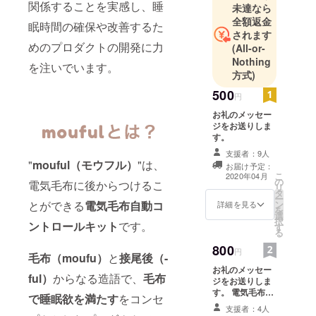
関係することを実感し、睡
未達なら
#protoout 💻
全額返金
ものづくり
眠時間の確保や改善するた
されます
医療セン
めのプロダクトの開発に力
(All-or-
ター講師 #も
Nothing
を注いでいます。
いせん 💉
方式)
500
円
お礼のメッセー
ジをお送りしま
す。
支援者：9人
"
mouful（モウフル）
"は、
お届け予定：
こ
2020年04月
の
電気毛布に後からつけるこ
リ
タ
ー
ン
とができる
電気毛布自動コ
詳細を見る
を
選
択
ントロールキット
です。
す
る
800
円
毛布（moufu）
と
接尾後（-
お礼のメッセー
ful）
からなる造語で、
毛布
ジをお送りしま
す。 電気毛布自
で睡眠欲を満たす
をコンセ
動コントロール
支援者：4人
キットを使って