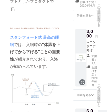
プトとしたプロダクトで
お届け予定：
みたいけど、も
こ
2020年04月
の
う暖かくなって
す。
リ
タ
きたからいらな
ー
ン
いなぁという方
詳細を見る
を
選
に向け、2020年
択
す
秋頃に改めて、
る
ご支援の意思が
3,0
あるかどうか確
00
認のご連絡を差
円
スタンフォード式 最高の睡
し上げます。
～エン
（ご支援いただ
眠
では、入眠時の
"
体温を上
ジニア
ける場合は、そ
向けリ
げてから下げる"ことの重要
の時にキットの
ターン
代金を改めてお
支援
～
性
が紹介されており、入浴
支払いいただき
者：
mouful
1人
ます。）
が勧められています。
の開発
お届
にご参
け予
加いた
定：
だけま
2020
年04
す。
こ
月
mouful
の
リ
のブ
タ
ー
ラッ
ン
詳細を見る
を
シュ
選
択
アップ
す
る
や夏向
6,0
けのプ