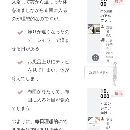
入浴して芯から温まった体
残り3
ロダク
00
円
トを一
を冷ましながら布団に入る
mouful
緒に開
のアル
発しま
のが理想的なのですが、
ファ版
しょ
を1週間
う。 内
支援
レンタ
容：
帰りが遅くなったの
者：
ルでき
・
0人
ます。
で、シャワーで済ま
mouful
お届
内容：
の開発
け予
せる日がある
〇
者コ
定：
mouful
2020
ミュニ
年04
本体
ティ
こ
お風呂上りにテレビ
月
・
（Face
の
リ
obniz
bookグ
タ
を見てしまい、体が
ー
・
ループ
ン
詳細を見る
を
温度湿
予定）
選
冷えてしまう
択
度セン
へ招待
す
る
サー
・
10,
・
GitHub
布団が冷たくて、布
残り3
電源
000
を使っ
円
団に入ると目が覚め
ケーブ
て、開
～エン
ル
発情報
てしまう
ジニア
・
（ソー
向けリ
スマー
スコー
ターン
トコン
ド、セ
支援
のように、
毎日理想的にで
～
セント
ンサー
者：
mouful
・
情報な
0人
きるわけではありません。