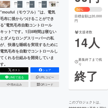
まちづくり・地域活性化
56%
"mouful（モウフル）"は、電気
目標金額は20,000
毛布に後からつけることができ
円
CAMPFIRE for Social Good
CAMPFIRE Creation
る"電気毛布自動コントロール
CAMPFIREふるさと納税
machi-ya
コミュニティ
キット"です。1日8時間は寝ない
支援者数
14
人
とダメなロングスリーパーの私
が、快適な睡眠を実現するために
電気毛布を自動でコントロールし
てくれる仕組みを開発していま
募集終了まで残
す。
り
終了
ポスト
シェア
LINEで送る
URLコピー
埋め込み
QRコード
このプロジェクトは、