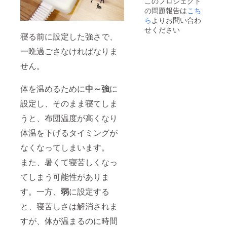
このプロジェクト
mouful
の問題報告は
こち
の公開
リポジ
ら
よりお問い合わ
トリの
せください
READM
寝る前に設定した強さで、
Eに共同
一晩過ごさなければなりま
開発者
として
せん。
お名前
を記載
内容（1
体を温めるために
中～強
に
週間レ
ンタ
設定し、そのまま寝てしま
ル）：
〇
うと、布団温度が高くなり
mouful
体温を下げるタイミングが
本体
・
なくなってしまいます。
obniz
・
また、暑くて寝苦しくなっ
温度湿
度セン
てしまう可能性がありま
サー
・
す。一方、
弱
に設定する
電源
ケーブ
と、寝苦しさは解消されま
ル
すが、体が温まるのに時間
・