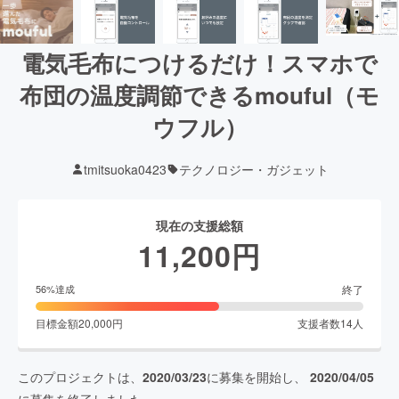
電気毛布につけるだけ！スマホで
布団の温度調節できるmouful（モ
ウフル）
tmitsuoka0423
テクノロジー・ガジェット
現在の支援総額
11,200
円
終了
56
%達成
目標金額
20,000
円
支援者数
14
人
このプロジェクトは、
2020/03/23
に募集を開始し、
2020/04/05
に募集を終了しました