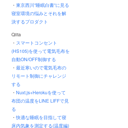
・
東京西川”睡眠白書”に見る
寝室環境の悩みとそれを解
決するプロダクト
Qiita
・
スマートコンセント
(HS105)を使って電気毛布を
自動ON/OFF制御する
・
最近寒いので電気毛布の
リモート制御にチャレンジ
する
・
Nuxt.js+Herokuを使って
布団の温度をLINE LIFFで見
る
・
快適な睡眠を目指して寝
床内気象を測定する(温度編)