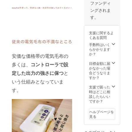
ティ
くださ
ファンディ
（Face
い。※※
ングされま
bookグ
ループ
す。
予定）
へ招待
・
支援に関するよ
GitHub
くある質問
を使っ
て、開
手数料はいく
発情報
らかかります
（ソー
か？
安価な価格帯の電気毛布の
スコー
ド、セ
目標金額に届
多くは、
コントローラで設
ンサー
かなかった場
情報な
定した出力の強さに保つ
と
合どうなりま
ど）を
すか？
いう仕組みとなっていま
共有 内
容（製
支援で困った
す。
品に名
時はどこに相
前載せ
談したらいい
る
ですか？
権）：
・
ヘルプページを
GitHub
見る
に作成
してい
る