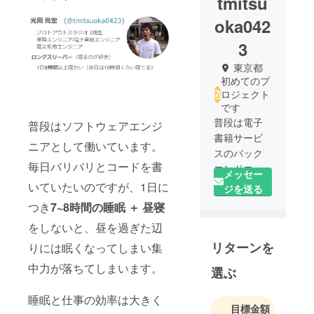
tmitsu
oka042
3
東京都
初めてのプ
ロジェクト
です
普段は電子
普段はソフトウェアエンジ
書籍サービ
ニアとして働いています。
スのバック
毎日バリバリとコードを書
エンドエン
メッセー
ジニア📖 プ
いていたいのですが、1日に
ジを送る
ロトアウト
つき
7~8時間の睡眠 ＋ 昼寝
ジム ミタカ
をしないと、昼を過ぎた辺
ジムリー
リターンを
ダー☀️
りには眠くなってしまい集
#protooutgy
中力が落ちてしまいます。
選ぶ
m プロトア
ウトスタジ
睡眠と仕事の効率は大きく
オ講師
目標金額