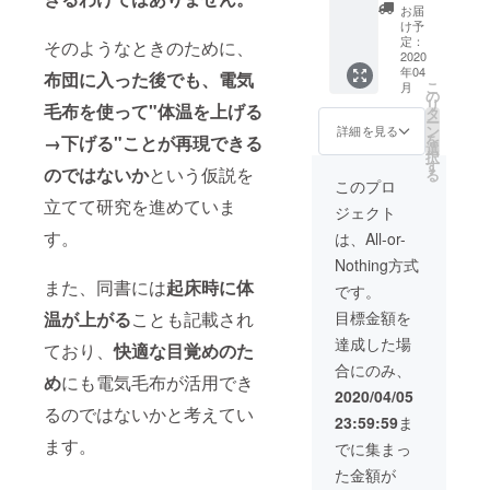
の開発
赤外線
ど）を
お届
者コ
送受信
共有
け予
ミュニ
モ
定：
そのようなときのために、
ティ
2020
ジュー
年04
（Face
ル 〇
布団に入った後でも、電気
こ
月
bookグ
mouful
の
リ
毛布を使って"体温を上げる
ルー
アプリ
タ
ー
プ）へ
電
ン
詳細を見る
を
→下げる"ことが再現できる
ご招待
気毛布
選
択
＋
をコン
す
のではないか
という仮説を
る
mouful
トロー
このプロ
アル
ルでき
立てて研究を進めていま
ジェクト
ファ版
るス
を1週間
マート
す。
は、All-or-
レンタ
フォン
Nothing方式
ル ＋製
アプリ
品に名
また、同書には
起床時に体
〇説明
です。
前載せ
書 WiFi
目標金額を
温が上がる
ことも記載され
る権 内
の接続
容（開
や簡単
達成した場
ており、
快適な目覚め
のた
発者コ
な組み
合にのみ、
ミュニ
立てが
め
にも電気毛布が活用でき
ティ）
必要で
2020/04/05
： ・
す。 ※※
るのではないかと考えてい
23:59:59
ま
mouful
電気毛
の開発
ます。
布はご
でに集まっ
者コ
自身で
た金額が
ミュニ
ご用意