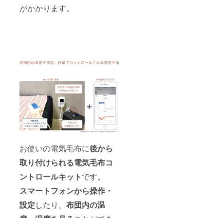
スマー
がかかります。
トコン
セント
・
赤外線
送受信
モ
ジュー
ル 〇
mouful
アプリ
電
気毛布
をコン
トロー
ルでき
るス
マート
フォン
お使いの電気毛布に
後から
アプリ
〇説明
取り付けられる
電気毛布
コ
書 WiFi
の接続
ントロールキット
です。
や簡単
な組み
スマートフォンから操作・
立てが
設定
したり、
布団内の温
必要で
す。 ※※