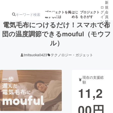
新
ロ
規
グ
会
プロジェクトを掲
はじ
プロジェクト
/
載するには
める
をさがす
イ
員
ン
登
電気毛布につけるだけ！スマホで布
録
団の温度調節できるmouful（モウフ
ル）
人気のプロ
注目のリ
注目の新着プロ
募集終了が近いプ
もうすぐ公開
ジェクト
ターン
ジェクト
ロジェクト
されます
tmitsuoka0423
テクノロジー・ガジェット
アート・写真
音楽
現在の支援総
テクノロジー・ガジェット
ゲーム・サ
額
11,2
映像・映画
書籍・雑誌
00
円
ビジネス・起業
チャレンジ