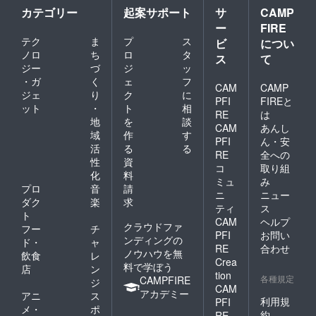
カテゴリー
起案サポート
サ
CAMP
ー
FIRE
テク
ま
プ
ス
ビ
につい
ノロ
ち
ロ
タ
ス
て
ジー
づ
ジ
ッ
・ガ
く
ェ
フ
CAM
CAMP
ジェ
り
ク
に
PFI
FIREと
ット
・
ト
相
RE
は
地
を
談
CAM
あんし
域
作
す
PFI
ん・安
活
る
る
RE
全への
性
資
コ
取り組
化
料
ミュ
み
プロ
音
請
ニ
ニュー
ダク
楽
求
ティ
ス
ト
CAM
ヘルプ
クラウドファ
フー
チ
PFI
お問い
ンディングの
ド・
ャ
RE
合わせ
ノウハウを無
飲食
レ
Crea
料で学ぼう
店
ン
tion
各種規定
CAMPFIRE
ジ
CAM
アカデミー
アニ
ス
利用規
PFI
メ・
ポ
約
RE