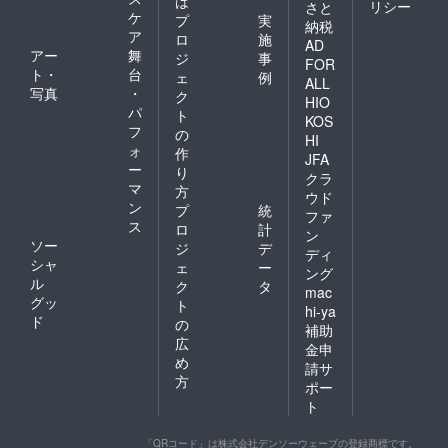
は
リシー
さと
ケ
プ
実
納税
ア
ロ
施
AD
アー
舞
ジ
事
FOR
ト・
台
ェ
例
ALL
写真
・
ク
HIO
パ
ト
KOS
フ
の
HI
ォ
作
JFA
ー
り
クラ
マ
方
ウド
ン
プ
統
ファ
ス
ロ
計
ン
ソー
ジ
デ
ディ
シャ
ェ
ー
ング
ル
ク
タ
mac
グッ
ト
hi-ya
ド
の
補助
広
金申
め
請サ
方
ポー
ト
「QRコード」は株式会社デンソーウェーブの登録商標です。