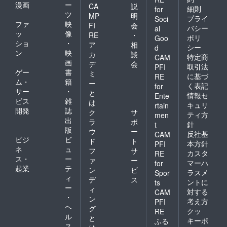
漫画
ー
CA
説
細則
for
ツ
MP
明
プライ
Soci
ファ
映
FI
会
バシー
al
ッ
像
RE
・
ポリ
Goo
ショ
・
ア
相
シー
d
ン
映
カ
談
特定商
CAM
画
デ
会
取引法
PFI
ゲー
書
ミ
に基づ
RE
ム・
籍
ー
く表記
for
サー
・
と
情報セ
Ente
ビス
雑
は
キュリ
rtain
開発
誌
ク
サ
ティ方
men
出
ラ
ポ
針
t
版
ウ
ー
反社基
CAM
ビジ
ビ
ド
ト
本方針
PFI
ネ
ュ
フ
サ
カスタ
RE
ス・
ー
ァ
ー
マーハ
for
起業
テ
ン
ビ
ラスメ
Spor
ィ
デ
ス
ントに
ts
ー
ィ
対する
CAM
・
ン
考え方
PFI
ヘ
グ
クッ
RE
ル
と
キーポ
ふる
ス