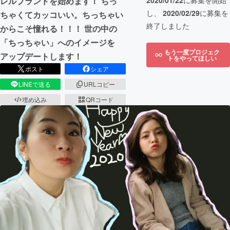
レルブランドを始めます！ ちっ
2020/01/22
に募集を開始
し、
2020/02/29
に募集を
ちゃくてカッコいい。ちっちゃい
終了しました
からこそ憧れる！！！ 世の中の
「ちっちゃい」へのイメージを
もう一度プロジェク
アップデートします！
トをやってほしい
ポスト
シェア
LINEで送る
URLコピー
埋め込み
QRコード