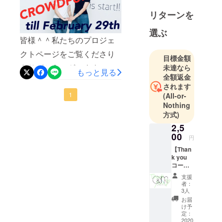
う気持ちがますます高まる
リターンを
一方です。1日目のスタート
選ぶ
に支援してくださったパト
皆様＾＾私たちのプロジェ
ロンの皆様、本当にありが
クトページをご覧くださり
目標金額
とうございます。引き続き
ありがとうございます！挑
未達なら
もっと見る
のご支援・ご声援をどうぞ
全額返金
戦すると決意するまでに時
されます
宜しくお願い致します。単
間はかかりませんでした
1
(All-or-
純計算で1日あたりの目標金
Nothing
が、皆様に何をどうお伝え
方式)
額は３９，０００円です！
すべきか、どのように私た
2,5
皆様に共感・応援していた
00
ちを知って頂こうか大変悩
円
だけるよう、より精進して
【Than
みました。まだまだ皆様に
参ります。
k you
はお伝えすべき事や伝えた
コー
ス】 応
支援
いことがたくさんございま
援して
者：
くださ
3人
すので、クラウドファン
りあり
お届
がとう
ディング募集中もこちらや
け予
ござい
定：
HPなどでどんどん発信させ
ます！
2020