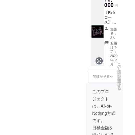
ます。
000
円
ご希望
【Pink
のサイ
コー
ズをご
ス】 ・
選択く
応援あ
ださ
支援
りがと
い。
者：
う！
2人
メッ
お届
セージ
け予
カード
定：
・エシ
2020
年05
カルな
こ
月
ユニ
の
リ
セック
タ
ー
スデザ
ン
詳細を見る
を
インT
選
択
シャツ
す
る
２枚 を
このプロ
お送り
ジェクト
しま
す。 大
は、All-or-
切な誰
Nothing方式
かと一
緒に着
です。
て欲し
目標金額を
い！ 是
非家族
達成した場