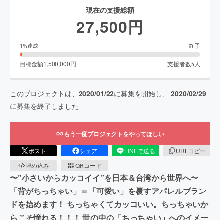
現在の支援総額
27,500
円
終了
1
%達成
目標金額
1,500,000
円
支援者数
5
人
このプロジェクトは、
2020/01/22
に募集を開始し、
2020/02/29
に募集を終了しました
もう一度プロジェクトをやってほしい
ポスト
シェア
LINEで送る
URLコピー
埋め込み
QRコード
〜”小さいからカッコイイ”を日本＆台湾から世界へ〜
「背がちっちゃい」＝「可愛い」を覆すアパレルブラン
ドを始めます！ ちっちゃくてカッコいい。ちっちゃいか
らこそ憧れる！！！ 世の中の「ちっちゃい」へのイメー