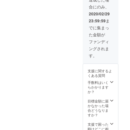
や恋人
合にのみ、
にプレ
ゼント
2020/02/29
して下
23:59:59
ま
さい。
ご希望
でに集まっ
のサイ
た金額が
ズと枚
数を備
ファンディ
考欄に
ングされま
ご記載
くださ
す。
い。 サ
イズ
（XS、
支援に関するよ
S、M、
くある質問
L、
XL）
手数料はいく
らかかります
か？
目標金額に届
かなかった場
合どうなりま
すか？
支援で困った
時はどこに相