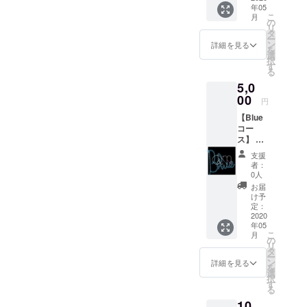
年05
感謝の
て頂きます！より多くの皆
こ
月
気持ち
の
リ
を込め
タ
様に応援していただける私
ー
て、
ン
詳細を見る
を
メッ
たちになれますように。ど
選
択
セージ
す
る
うぞ引き続きのご支援宜し
カード
5,0
をお送
くお願い致します。
りいた
00
円
しま
【Blue
す。
コー
ス】 ・
応援あ
支援
りがと
者：
うメッ
0人
セージ
お届
カード
け予
・エシ
定：
カルな
2020
年05
ユニ
こ
月
セック
の
リ
スデザ
タ
ー
インT
ン
詳細を見る
を
シャツ
選
択
１枚 を
す
る
お送り
10,
いたし