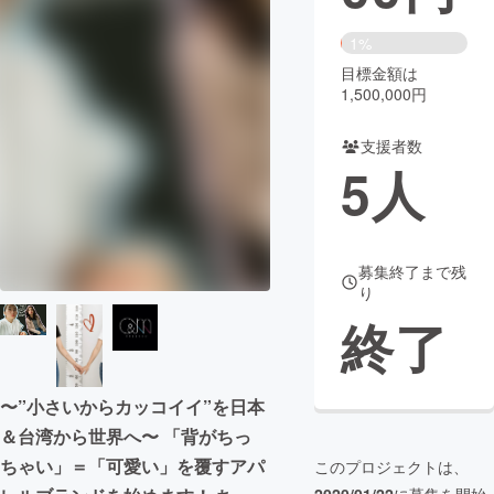
まちづくり・地域活性化
1%
目標金額は
1,500,000円
CAMPFIRE for Social Good
CAMPFIRE Creation
CAMPFIREふるさと納税
machi-ya
コミュニティ
支援者数
5
人
募集終了まで残
り
終了
〜”小さいからカッコイイ”を日本
＆台湾から世界へ〜 「背がちっ
ちゃい」＝「可愛い」を覆すアパ
このプロジェクトは、