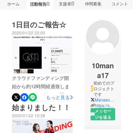
ホーム
支援者
仲間募集
コメント
活動報告
5
2
1日目のご報告☆
2020/01/22 22:00
10man
a17
クラウドファンディング開
初めてのプ
始から約12時間経過致しま
ロジェクト
です
した。５人のパトロン様に
もっと見る
Manaso7777777
ご支援いただけている！！
始まりました！！
https://c8m-freedom.com/
嬉しい限りです。しかもエ
メッセー
2020/01/22 10:38
ジを送る
シカルTシャツの４枚のご希
望まで！実現させたいとい