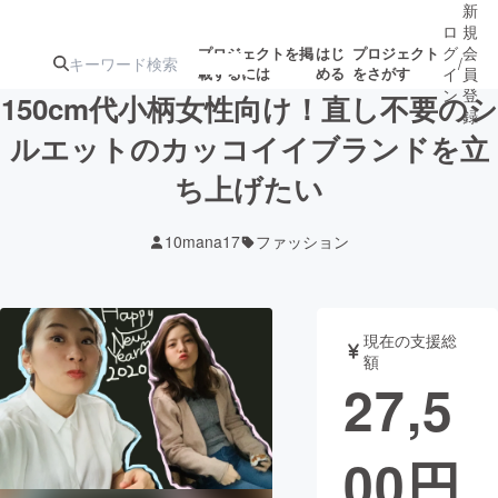
新
ロ
規
グ
会
プロジェクトを掲
はじ
プロジェクト
/
載するには
める
をさがす
イ
員
ン
登
150cm代小柄女性向け！直し不要のシ
録
ルエットのカッコイイブランドを立
ち上げたい
人気のプロ
注目のリ
注目の新着プロ
募集終了が近いプ
もうすぐ公開
ジェクト
ターン
ジェクト
ロジェクト
されます
10mana17
ファッション
アート・写真
音楽
現在の支援総
テクノロジー・ガジェット
ゲーム・サ
額
27,5
映像・映画
書籍・雑誌
00
円
ビジネス・起業
チャレンジ